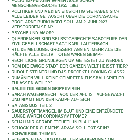
POLIO IMPFUNGEN WAREN AUCH SCHON
MENSCHENVERSUCHE 1955- 1963
POLITIKER UND MEDIEN EINSICHTIG SIE HABEN SICH
ALLE LEIDER GETÄUSCHT ÜBER DIE CORONASACHE
PROF. ARNE BURKHARDT SOLL AM 2. JUNI 2023
VERSTORBEN SEIN?
PSYCHE UND AMOR?
QUERDENKER SIND SELBSTGERECHTE SABOTEURE DER
ZIVILGESELLSCHAFT SAGT KARL LAUTERBACH
RTL.DE MELDUNG: GROSSBRITANNIEN: MEHR ALS DIE
HÄLFTE ALLE DELTA- TOTEN WAREN GEIMPFT
RECHTLICHE GRUNDLAGEN UM GETESTET ZU WERDEN
ROM DIE EWIGE STADT DER GANZEN WELT HEISST TIER?
RUDOLF STEINER UND DAS PROJEKT LOOKING GLASS?
RUMÄNIEN WILL KEINE GEIMPFTEN FUSSBALLSPIELER
ZULASSEN WEIL???
SALBEITEE GEGEN GRIPPEVIREN
SARAH WAGENKNECHT VON DER AFD IST AUFGEWACHT
UND NIMMT NUN DEN KAMPF AUF SICH
SATANISMUS TEIL 2
SAUERSTOFFMANGEL IM BLUT UND EINE ENTZÜNDETE
LUNGE WÄREN CORONASYMPTOME?
SCHAU MIR GERADE "TEUFEL IN BLAU" AN
SCHOCK DER CLEMENS ARVAY SOLL TOT SEIN?
SCHWIERIGE THEMEN
SCIENCE FILES: DOKUMENT DER REGIERUNG VON