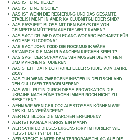
WAS IST EINE HEXE?
WAS IST EINE NISCHE?
WAS IST WENN DIE REGIERUNG UND DAS GESAMTE
ETABLISHMENT IN AMERIKA CLUBMITGLIEDER SIND?
WAS PASSIERT BLOSS MIT DEN BABYS DIE VON
GEIMPFTEN MÜTTERN AUF DIE WELT KAMEN?
WAS SAGT DR. MED.WOLFGANG WODARG,FACHARZT FÜR
HYGIENE ZU CORONA?
WAS SAGT JOHN TODD DIE ROCKMUSIK WÄRE
SATANISCH DIE MAN IN MANCHEN KIRCHEN SPIELT?
WAS SAGT DER SCHAMANE WIR MÜSSEN DIE MYTHEN
UND MÄRCHEN STUDIEREN
WAS STEHT DA IN DER ROKEFELLER STUDIE VOM JAHRE
2010?
WAS TUN WENN ZWERGENMINISTER IN DEUTSCHLAND
DEN GULLIVER TERRORISIEREN?
WAS WILL PUTIN DURCH DIESE PROVOKATION DIE
UKRAINE NACH FÜNF TAGEN IMMER NOCH NICHT ZU
BESETZEN?
WENN WIR WENIGER CO2 AUSSTOSSEN KÖNNEN WIR
DAS KLIMA VERÄNDERN?
WER HAT BLOSS DIE MÄRCHEN ERFUNDEN?
WER IST KAMALA HARRIS EIN MANN?
WER SCHRIEB DIESES LÜGENSTORY IM KURIER? WIE
HEISST DER TYP BITTE?
WER STECKT HINTER DEM TERRORANSCHLAG AUF DIE