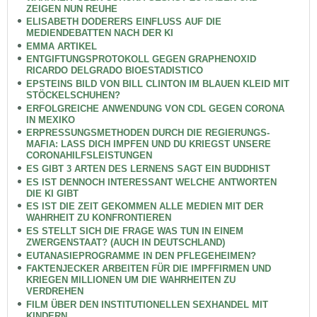
ZEIGEN NUN REUHE
ELISABETH DODERERS EINFLUSS AUF DIE
MEDIENDEBATTEN NACH DER KI
EMMA ARTIKEL
ENTGIFTUNGSPROTOKOLL GEGEN GRAPHENOXID
RICARDO DELGRADO BIOESTADISTICO
EPSTEINS BILD VON BILL CLINTON IM BLAUEN KLEID MIT
STÖCKELSCHUHEN?
ERFOLGREICHE ANWENDUNG VON CDL GEGEN CORONA
IN MEXIKO
ERPRESSUNGSMETHODEN DURCH DIE REGIERUNGS-
MAFIA: LASS DICH IMPFEN UND DU KRIEGST UNSERE
CORONAHILFSLEISTUNGEN
ES GIBT 3 ARTEN DES LERNENS SAGT EIN BUDDHIST
ES IST DENNOCH INTERESSANT WELCHE ANTWORTEN
DIE KI GIBT
ES IST DIE ZEIT GEKOMMEN ALLE MEDIEN MIT DER
WAHRHEIT ZU KONFRONTIEREN
ES STELLT SICH DIE FRAGE WAS TUN IN EINEM
ZWERGENSTAAT? (AUCH IN DEUTSCHLAND)
EUTANASIEPROGRAMME IN DEN PFLEGEHEIMEN?
FAKTENJECKER ARBEITEN FÜR DIE IMPFFIRMEN UND
KRIEGEN MILLIONEN UM DIE WAHRHEITEN ZU
VERDREHEN
FILM ÜBER DEN INSTITUTIONELLEN SEXHANDEL MIT
KINDERN