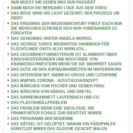
NUN MÜSST IHR SEHEN WAS NUN PASSIERT
DANN NOCH DIE BERGAMO LÜGE AUS DEM VIDEO
DAS BÖSE WIRD INS LICHT GEZERRT: DER PROZESS UM
DIDDY
DAS ERGEBNIS DER MEDIENDIKTATUR? FREUT EUCH NUR
DIE MENSCHEN SCHEINEN SICH NUN VOREINANDER ZU
FÜRCHTEN
DAS GEHEIMNIS HINTER ANGELA MERKEL
DAS GEORGE SOROS MIGRANTEN- HANDBUCH FÜR
FLÜCHTLINGE GIBTS ALSO WIRKLICH...
DAS GESUNDHEITSMINISTERIUM IST ALARMIERT ÜBER
EINSCHÜCHTERUNGEN UND MISSTÄNDE VON
KRANKENSCHWESTERN WENN SIE DIE WAHRHEIT SAGEN
DAS GUTE AN DEN AUFRÄUMARBEITEN IM HINTERGRUND
DAS INTERVIEW MIT ANDREAS GROSS UND CATHERINE
DAS MWFWG CORONA - AUSSTIEGSKONZEPT
DAS MÄRCHEN VOM FISCHER UND SEINER FRAU
DAS MÄRCHEN VON HÄNSEL UND GRETEL
DAS NARRENKABINETT LAUTERBACH UND CO.
DAS PLASTIKMÜLLPROBLEM
DAS PROBLEM WENN EINE IDEOLOGIE: DIE
FRANKFURTER SCHULE ZUR IDENTITÄT WURDE
DAS PROGRAMM DER MODERNE
DAS RÄTSEL IST GELÜFTET, WARUM EIN PÄDOPHILER
KÜNSTLER IMMER DAS GLEICHE GESICHT MALEN