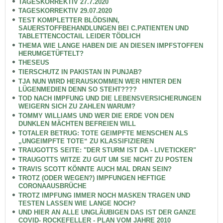
TAGESKORREKTIV 27.7.2020
TAGESKORREKTIV 29.07.2020
TEST KOMPLETTER BLÖDSINN,
SAUERSTOFFBEHANDLUNGEN BEI C.PATIENTEN UND
TABLETTENCOCTAIL LEIDER TÖDLICH
THEMA WIE LANGE HABEN DIE AN DIESEN IMPFSTOFFEN
HERUMGETÜFTELT?
THESEUS
TIERSCHUTZ IN PAKISTAN IN PUNJAB?
TJA NUN WIRD HERAUSKOMMEN WER HINTER DEN
LÜGENMEDIEN DENN SO STEHT????
TOD NACH IMPFUNG UND DIE LEBENSVERSICHERUNGEN
WEIGERN SICH ZU ZAHLEN WARUM?
TOMMY WILLIAMS UND WER DIE ERDE VON DEN
DUNKLEN MÄCHTEN BEFREIEN WILL
TOTALER BETRUG: TOTE GEIMPFTE MENSCHEN ALS
„UNGEIMPFTE TOTE“ ZU KLASSIFIZIEREN
TRAUGOTTS SEITE: "DER STURM IST DA - LIVETICKER"
TRAUGOTTS WITZE ZU GUT UM SIE NICHT ZU POSTEN
TRAVIS SCOTT KÖNNTE AUCH MAL DRAN SEIN?
TROTZ (ODER WEGEN?) IMPFUNGEN HEFTIGE
CORONAAUSBRÜCHE
TROTZ IMPFUNG IMMER NOCH MASKEN TRAGEN UND
TESTEN LASSEN WIE LANGE NOCH?
UND HIER AN ALLE UNGLÄUBIGEN DAS IST DER GANZE
COVID- ROCKEFELLER - PLAN VOM JAHRE 2010