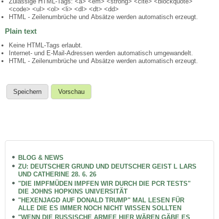
Zulässige HTML-Tags: <a> <em> <strong> <cite> <blockquote>
<code> <ul> <ol> <li> <dl> <dt> <dd>
HTML - Zeilenumbrüche und Absätze werden automatisch erzeugt.
Plain text
Keine HTML-Tags erlaubt.
Internet- und E-Mail-Adressen werden automatisch umgewandelt.
HTML - Zeilenumbrüche und Absätze werden automatisch erzeugt.
BLOG & NEWS
ZU: DEUTSCHER GRUND UND DEUTSCHER GEIST L LARS
UND CATHERINE 28. 6. 26
"DIE IMPFMÜDEN IMPFEN WIR DURCH DIE PCR TESTS"
DIE JOHNS HOPKINS UNIVERSITÄT
"HEXENJAGD AUF DONALD TRUMP" MAL LESEN FÜR
ALLE DIE ES IMMER NOCH NICHT WISSEN SOLLTEN
"WENN DIE RUSSISCHE ARMEE HIER WÄREN GÄBE ES