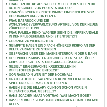
FRAGE AN DIE KI: AUS WELCHEM LEDER BESTEHEN DIE
ROTEN SCHUHE VON PODESTA UND CO?
FRANZÖSISCHER EXPERTE WARNT EINDRINGLICH VOR
CORONAIMPFUNG VON PFIZER
FRAU BAERBOCK UND DIE
WOHLSTANDSVERWARLOSUNG ARTIKEL VON DER NEUEN
ZÜRICHER ZEITUNG
FRAU PAMELA RENDI-WAGNER SIEHT DIE IMPFSKANDALE
IN DEN PFLEGEHEIMEN UND IST ENTSETZT?
GEDANKE ZU WEIHNACHTEN
GEIMPFTE HABEN EIN 3 FACH HÖHERES RISIKO AN DER
DELTA VARIANTE ZU STERBEN
GESPRÄCHE ÜBER DEN MASKENTERROR IN DER U-BAHN
GESUNDHEITSMINISTER ANSCHOBER ENTSETZT ÜBER
CHIPS AUF PCR TESTS UND GURGELLÖSUNGEN
GEZIELT EINGEBRACHTE KREBSZELLEN IN
IMPFSTOFFEN (MMR) ENTDECKT
GOR RASSADIN WER IST DER NOCHMAL?
GRATULATION DIE SATANISTEN KONTROLLIEREN DAS
SPIEL UND ALLE MACHEN MIT SUPER
HABEN SIE DIE HILLARY CLINTON SCHON VOR EIN
MILITÄRTRIBUNAL GESTELLT?
HANS JOACHIM MAAZ VORTRAG: WAS MACHT BÖSE?
HASSPREDIGER SEBASTIAN BOHRN MENA DARF EINFACH
ALLES