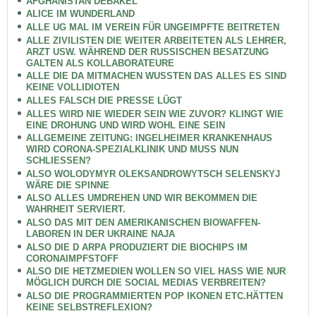
AFGHANISTAN DEBAKEL
ALICE IM WUNDERLAND
ALLE UG MAL IM VEREIN FÜR UNGEIMPFTE BEITRETEN
ALLE ZIVILISTEN DIE WEITER ARBEITETEN ALS LEHRER,
ARZT USW. WÄHREND DER RUSSISCHEN BESATZUNG
GALTEN ALS KOLLABORATEURE
ALLE DIE DA MITMACHEN WUSSTEN DAS ALLES ES SIND
KEINE VOLLIDIOTEN
ALLES FALSCH DIE PRESSE LÜGT
ALLES WIRD NIE WIEDER SEIN WIE ZUVOR? KLINGT WIE
EINE DROHUNG UND WIRD WOHL EINE SEIN
ALLGEMEINE ZEITUNG: INGELHEIMER KRANKENHAUS
WIRD CORONA-SPEZIALKLINIK UND MUSS NUN
SCHLIESSEN?
ALSO WOLODYMYR OLEKSANDROWYTSCH SELENSKYJ
WÄRE DIE SPINNE
ALSO ALLES UMDREHEN UND WIR BEKOMMEN DIE
WAHRHEIT SERVIERT.
ALSO DAS MIT DEN AMERIKANISCHEN BIOWAFFEN-
LABOREN IN DER UKRAINE NAJA
ALSO DIE D ARPA PRODUZIERT DIE BIOCHIPS IM
CORONAIMPFSTOFF
ALSO DIE HETZMEDIEN WOLLEN SO VIEL HASS WIE NUR
MÖGLICH DURCH DIE SOCIAL MEDIAS VERBREITEN?
ALSO DIE PROGRAMMIERTEN POP IKONEN ETC.HÄTTEN
KEINE SELBSTREFLEXION?