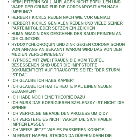
HEIMLEITERIN SOLL AUFLAGEN NICHT ERFÜLLEN UND
WÄRE DER GRUND FÜR DIE CORONAPOSITIVEN NACH
IMPFUNG?
HERBERT KICKLS REDEN NACH WIE VOR GENIAL!
HERBERT KICKLS GENIALEN REDEN UND VIELE SEINER
PARTEIMITGLIEDER SETZEN EIN ZEICHEN
HUMA ABADIN DAS GESCHENK DES SAUDI PRINZEN AN
DIE CLINTONS
HYDOXYCHLOROQUIN UND ZINK GEGEN CORONA SCHON
VON ANFANG AN BEKANNT WARUM WIRD DAS VON DEN
MEDIEN VERSCHWIEGEN?
HYPNOSE MIT ZWEI FRAUEN DIE VOM TEUFEL
BESESSENEN SIND ÜBER DIE IMPFSTOFFE
DOKUMENTIERT AUF TRAUGOTTS SEITE: "DER STURM
IST DA"
ICH GLAUBE ICH HABS KAPIERT
ICH GLAUBE ICH HATTE HEUTE MAL EINEN NEUEN
GEDANKEN?
ICH HABE NOCH EINE THEORIE DAZU
ICH MUSS DAS KORRIGIEREN SZELENZKY IST NICHT DIE
SPINNE
ICH VERFOLGE GERADE DEN PROZESS UM DIDY
ICH VERSTEHE ES NICHT WARUM DIE SICH HABEN
IMPFEN LASSEN
ICH WEISS JETZT WIE ES PASSIEREN KONNTE
IM ERNST HAPPEL STADION DA DÜRFEN DANN DIE