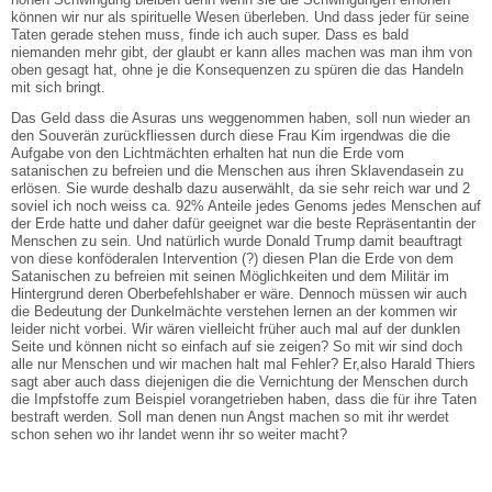
können wir nur als spirituelle Wesen überleben. Und dass jeder für seine
Taten gerade stehen muss, finde ich auch super. Dass es bald
niemanden mehr gibt, der glaubt er kann alles machen was man ihm von
oben gesagt hat, ohne je die Konsequenzen zu spüren die das Handeln
mit sich bringt.
Das Geld dass die Asuras uns weggenommen haben, soll nun wieder an
den Souverän zurückfliessen durch diese Frau Kim irgendwas die die
Aufgabe von den Lichtmächten erhalten hat nun die Erde vom
satanischen zu befreien und die Menschen aus ihren Sklavendasein zu
erlösen. Sie wurde deshalb dazu auserwählt, da sie sehr reich war und 2
soviel ich noch weiss ca. 92% Anteile jedes Genoms jedes Menschen auf
der Erde hatte und daher dafür geeignet war die beste Repräsentantin der
Menschen zu sein. Und natürlich wurde Donald Trump damit beauftragt
von diese konföderalen Intervention (?) diesen Plan die Erde von dem
Satanischen zu befreien mit seinen Möglichkeiten und dem Militär im
Hintergrund deren Oberbefehlshaber er wäre. Dennoch müssen wir auch
die Bedeutung der Dunkelmächte verstehen lernen an der kommen wir
leider nicht vorbei. Wir wären vielleicht früher auch mal auf der dunklen
Seite und können nicht so einfach auf sie zeigen? So mit wir sind doch
alle nur Menschen und wir machen halt mal Fehler? Er,also Harald Thiers
sagt aber auch dass diejenigen die die Vernichtung der Menschen durch
die Impfstoffe zum Beispiel vorangetrieben haben, dass die für ihre Taten
bestraft werden. Soll man denen nun Angst machen so mit ihr werdet
schon sehen wo ihr landet wenn ihr so weiter macht?