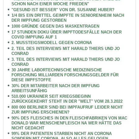
SCHON NACH EINER WOCHE FRIEDEN"
"GESUND IST BESSER" VON DR. SUSANNE HUBER?
1/4 BIS EIN DRITTEL GEIMPFTE IN SENIORENHEIM NACH
DER IMPFUNG GESTORBEN
1000 GRÜNDE GEGEN DAS MASKENTRAGEN
17 STUNDEN DOKU ÜBER IMPFTODESFÄLLE NACH DER
COVID IMPFUNG AUF 1
2. MUSSTEIGSMODELL GEGEN CORONA
2. TEIL DES INTERVIEWS MIT HARALD THIERS UND JO
CONRAD
3. TEIL DES INTERVIEWS MIT HARALD THIERS UND JO
CONRAD
30 JAHRE LABORTECHNISCHE MEDIZINISCHE
FORSCHUNG MILLIARDEN FORSCHUNGSGELDER FÜR
DIESE IMPFSTOFFE
30% DER MITARBEITER NACH DER IMPFUNG
ARBEITSUNFÄHIG
510.000 UKRAINER SEIT KRIEGSBEGINN
ZURÜCKGEKEHRT STEHT IN DER "WELT" VOM 28.3.2022
800 000 BERLINER SIND BEI IMPFAUFRUF LEIDER NICHT
ZUR IMPFUNG ERSCHIENEN?
90% DES FLEISCHES IN DEN FLEISCHFABRIKEN VON MAC
DONALD WAR MENSCHENFLEISCH NA WER HÄTTE DAS
NICHT GEDACHT
99% DER PATIENTEN STARBEN NICHT AN CORONA
SONDERN MIT CORONA, ALSO ALLES GELOGEN