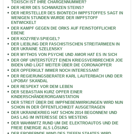
TOXISCH IST IHRE CHARGENNUMMER?
DER HERR DES SCHWARZEN STEINS?
DER HERSTELLER DES BIONTECH IMPFSTOFFES SAGT IN
WENIGEN STUNDEN WURDE DER IMPFSTOFF
ENTWICKELT
DER KAMPF GEGEN DIE ORKS AUF FEINSTOFFLICHER
EBENE
DER KOZYREV-SPIEGEL?
DER LIEBLING DER FASCHISTISCHEN STREITARMEEN IN
DER UKRAINE SZELENSKY
DER MYTHOS VON PSYCHE UND AMOR HAT ES IN SICH
DER ORF UNTERSTÜTZT EINEN KRIEGSVERBRECHER JOE
BIDEN UND LÜGT WEITER ÜBER DIE CORONAOPFER
DER OPFERKULT IMMER NOCH INTERESSANT
DER REGIERUNGSBERATER KARL LAUTERBACH UND DER
LIPOBAY SKANDAL
DER RESPEKT VOR DEM LEBEN
DER SEBASTIAN KURZ OPFER EINER
KINDERSCHÄNDERORGANISTATION
DER STREIT ÜBER DIE IMPFNEBENWIRKUNGEN WIRD NUN
SCHON IN DER ÖFFENTLICHKEIT AUSGETRAGEN
DER UKRAINEKRIEG HAT SCHON 2014 BEGONNEN! UND
DAS LAG IM INTERESSE DES WESTENS
DER WAHNWITZ RUND UM DIE ELEKTROAUTOS UND DIE
FREIE ENERGIE ALS LÖSUNG
DER EROBERNDE WIND DES TIEFEN STAATES WIRD