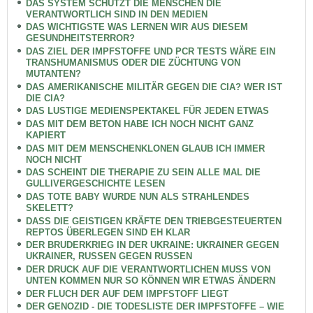
DAS SYSTEM SCHÜTZT DIE MENSCHEN DIE
VERANTWORTLICH SIND IN DEN MEDIEN
DAS WICHTIGSTE WAS LERNEN WIR AUS DIESEM
GESUNDHEITSTERROR?
DAS ZIEL DER IMPFSTOFFE UND PCR TESTS WÄRE EIN
TRANSHUMANISMUS ODER DIE ZÜCHTUNG VON
MUTANTEN?
DAS AMERIKANISCHE MILITÄR GEGEN DIE CIA? WER IST
DIE CIA?
DAS LUSTIGE MEDIENSPEKTAKEL FÜR JEDEN ETWAS
DAS MIT DEM BETON HABE ICH NOCH NICHT GANZ
KAPIERT
DAS MIT DEM MENSCHENKLONEN GLAUB ICH IMMER
NOCH NICHT
DAS SCHEINT DIE THERAPIE ZU SEIN ALLE MAL DIE
GULLIVERGESCHICHTE LESEN
DAS TOTE BABY WURDE NUN ALS STRAHLENDES
SKELETT?
DASS DIE GEISTIGEN KRÄFTE DEN TRIEBGESTEUERTEN
REPTOS ÜBERLEGEN SIND EH KLAR
DER BRUDERKRIEG IN DER UKRAINE: UKRAINER GEGEN
UKRAINER, RUSSEN GEGEN RUSSEN
DER DRUCK AUF DIE VERANTWORTLICHEN MUSS VON
UNTEN KOMMEN NUR SO KÖNNEN WIR ETWAS ÄNDERN
DER FLUCH DER AUF DEM IMPFSTOFF LIEGT
DER GENOZID - DIE TODESLISTE DER IMPFSTOFFE – WIE