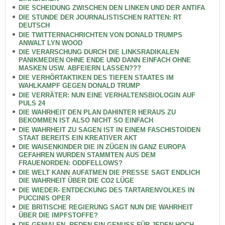
DIE SCHEIDUNG ZWISCHEN DEN LINKEN UND DER ANTIFA
DIE STUNDE DER JOURNALISTISCHEN RATTEN: RT
DEUTSCH
DIE TWITTERNACHRICHTEN VON DONALD TRUMPS
ANWALT LYN WOOD
DIE VERARSCHUNG DURCH DIE LINKSRADIKALEN
PANIKMEDIEN OHNE ENDE UND DANN EINFACH OHNE
MASKEN USW. ABFEIERN LASSEN???
DIE VERHÖRTAKTIKEN DES TIEFEN STAATES IM
WAHLKAMPF GEGEN DONALD TRUMP
DIE VERRÄTER: NUN EINE VERHALTENSBIOLOGIN AUF
PULS 24
DIE WAHRHEIT DEN PLAN DAHINTER HERAUS ZU
BEKOMMEN IST ALSO NICHT SO EINFACH
DIE WAHRHEIT ZU SAGEN IST IN EINEM FASCHISTOIDEN
STAAT BEREITS EIN KREATIVER AKT
DIE WAISENKINDER DIE IN ZÜGEN IN GANZ EUROPA
GEFAHREN WURDEN STAMMTEN AUS DEM
FRAUENORDEN: ODDFELLOWS?
DIE WELT KANN AUFATMEN DIE PRESSE SAGT ENDLICH
DIE WAHRHEIT ÜBER DIE CO2 LÜGE
DIE WIEDER- ENTDECKUNG DES TARTARENVOLKES IN
PUCCINIS OPER
DIE BRITISCHE REGIERUNG SAGT NUN DIE WAHRHEIT
ÜBER DIE IMPFSTOFFE?
DIE GENIALEN ,REDEN EIN GENUSS FÜR JEDEN HOCH