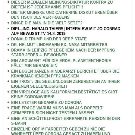
DIESER MEDIALEN MEINUNGSDIKTATUR KONTRA ZU
BIETEN IST JEDERMANNS PFLICHT!!!
DIETER MIUNSKE UND CATHERINE DISKUTIEREN ÜBER
DEN TISCH DES VERTRAUENS
DINGE DIE MAN IN DIE WELT SETZT?
DIPL.-ING. HARALD THIERS| INTERVIEW MIT JO CONRAD
AUF BEWUSST.TV 14.8. 2019
DONALD TRUMP UND DER DEEP STATE
DR. HELMUT LINDEMANN EX- NASA MITARBEITER
DRAMA IN LEIPZIG PFLEGEHEIM NACH DER IMPFUNG
STARB JEDER 4. BEWOHNER
EIN ARGUMENT FÜR DIE ERDE- PLANETENTHEORIE
FÄLLT MIR GERADE EIN
EIN EUGEN JANZEN KINDERARZT BERICHTET ÜBER DIE
KRANKMACHENDEN FFP2 MASKEN
EIN TROST: DIE SEELENLOSEN ZERBRECHEN AN IHRER
EIGENEN SEELENLOSIGKEIT
EIN VIROLOGE AUS KALIFORNIEN BESTÄTIGT ES GIBT
KEINE CORONAVIREN!
EIN LETZTER GEDANKE ZU CORONA
EINE FRAGE WARUM MUSS MAN ALS DOPPELT
GEIMPFTER SICH NICHT TESTEN LASSEN?
EINE AN SCHÜTTELFROST ERKRANKTE PERSON IN DER
S-BAHN
EINZELNE ORF MITARBEITER GEBEN ZU NIE DIE
WAHRHEIT ÜBER CORONA GESAGT ZU HABEN UND