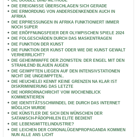
DIE DOUBLE BIND METHODE
DIE EREIGNISSE ÜBERSCHLAGEN SICH GERADE
DIE ERMORDUNG VON ANDERSDENKENDEN AUCH IN
AFRIKA
DIE ERPRESSUNGEN IN AFRIKA FUNKTIONIERT IMMER
NOCH SUPER
DIE ERÖFFNUNGSFEIER DER OLYMPISCHEN SPIELE 2024
DIE FOLGESCHÄDEN DURCH DAS MASKENTRAGEN
DIE FUNKTION DER KUNST
DIE FUNKTION DER KUNST ODER WIE DIE KUNST GEWALT
VERHERRLICHT?
DIE GEHEIMWAFFE DER ZIONISTEN: DER ENGEL MIT DEN
STRAHLEND BLAUEN AUGEN
DIE GEIMPFTEN LIEGEN AUF DEN INTENSIVSTATIONEN
NICHT DIE UNGEIMPFTEN..
DIE HEUCHELEI KENNT KEINE GRENZEN NA KLAR IST
DISKRIMINIERUNG DAS LETZTE
DIE HORRORNACHRICHT VOM WOCHENBLICK
KOMMENTIEREN
DIE IDENTITÄTSSCHWINDEL DIE DURCH DAS INTERNET
MÖGLICH WURDE
DIE KÜNSTLER DIE SICH DEN WÜNSCHEN DER
SATANISCH-PÄDOPHILEN ELITE BEDIENT
DIE LEBENSMITTELINDUSTRIE?
DIE LEICHEN DER CORONALÜGENPROPAGANDA KOMMEN
NUN ALLE ANS LICHT