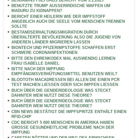
BENJAMINS FULFORDS BERICHT VOM 9.1.2023
BENUTZTE TRUMP AUSSERIRDISCHE WAFFEN UM
MADURU ZU KIDNAPPEN?
BERICHT EINER HEILERIN WIE DER IMPFSTOFF
ANGEBLICH AUCH DIE SEELE VOM MENSCHEN TRENNEN
SOLLTE
BESTANDSERHALTUNGSMIGRATION DURCH
ÜBERALTERTE BEVÖLKERUNG ALSO DIE JUGEND VON
ANDEREN LÄNDER MIGRIEREN LASSEN
BIONTECH UND PFIZERIMPSTOFFE SCHAFFEN ERST
SCHWERE CORONAINFEKTIONEN
BITTE DEN EHRENKODEX MAL AUSWENDIG LERNEN
FRAU ISABELLE DANIEL
BITTE NACH DER IMPFUNG
EMPFÄNGNISVERHÜTUNGSMITTEL BENUTZEN WEIL?
BLOOTOTH MACADRESSEN BEI ALLEN DIE EINEN PCR
TEST MACHEN LIESSEN ODER SICH IMPFEN LIESSEN
BUCH ÜBER DIE GENDERIDEOLOGIE WAS STECKT
DAHINTER WEM NUTZT DIESE THEORIE?
BUCH ÜBER DIE GENDERIDEOLOGIE WAS STECKT
DAHINTER WEM NUTZT DIESE THEORIE?
CBN NEWS BESTÄTIGT DIE IMPFSPRITZE ENTHÄLT EINEN
RFID-CHIP
CDC BERICHT 5 000 MENSCHEN IN AMERIKA HABEN
GROSSE GESUNDHEITLICHE PROBLEME NACH DER
IMPFUNG
CARSTEN PÖTTER UND DER WEG DES ERWACHSEN