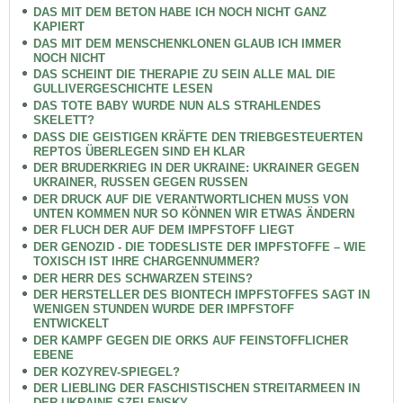
DAS MIT DEM BETON HABE ICH NOCH NICHT GANZ
KAPIERT
DAS MIT DEM MENSCHENKLONEN GLAUB ICH IMMER
NOCH NICHT
DAS SCHEINT DIE THERAPIE ZU SEIN ALLE MAL DIE
GULLIVERGESCHICHTE LESEN
DAS TOTE BABY WURDE NUN ALS STRAHLENDES
SKELETT?
DASS DIE GEISTIGEN KRÄFTE DEN TRIEBGESTEUERTEN
REPTOS ÜBERLEGEN SIND EH KLAR
DER BRUDERKRIEG IN DER UKRAINE: UKRAINER GEGEN
UKRAINER, RUSSEN GEGEN RUSSEN
DER DRUCK AUF DIE VERANTWORTLICHEN MUSS VON
UNTEN KOMMEN NUR SO KÖNNEN WIR ETWAS ÄNDERN
DER FLUCH DER AUF DEM IMPFSTOFF LIEGT
DER GENOZID - DIE TODESLISTE DER IMPFSTOFFE – WIE
TOXISCH IST IHRE CHARGENNUMMER?
DER HERR DES SCHWARZEN STEINS?
DER HERSTELLER DES BIONTECH IMPFSTOFFES SAGT IN
WENIGEN STUNDEN WURDE DER IMPFSTOFF
ENTWICKELT
DER KAMPF GEGEN DIE ORKS AUF FEINSTOFFLICHER
EBENE
DER KOZYREV-SPIEGEL?
DER LIEBLING DER FASCHISTISCHEN STREITARMEEN IN
DER UKRAINE SZELENSKY