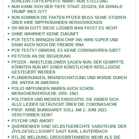
KOHLENSTOFFEXPERTE NIMMT NUN STELLUNG
NUN KANN SICH DER TIEFE STAAT ZEIGEN, DA DONALD
TRUMP WEG IST?
NUN KOMMEN DIE FAKTEN PFIZER MUSS SEINE STUDIEN
ÜBER IHRE IMPFROBANDEN HERAUSRÜCKEN
OH MEIN GOTT DIESE LÜGNER MAN FASST ES NICHT
OHNE WAHRHEIT KEINE ZUKUNFT
PCR TESTS BRINGEN DEN CHIP INS HIRN SUPER UND
DANN AUCH NOCH DIE FREMDE RNA
PCR TESTS? OBWOHL ES KEINE CORONAVIREN GIBT?
PETITION AN DIE REGIERUNG
PFIZER - WHISTLEBLOWER SAGEN NUN: DER GEIMPFTE
KÖNNTEN NUN MIT EINER KÜNSTLICHER INTELLIGENZ
GESTEUERT WERDEN
PLÜNDERUNGEN, BRANDSCHATZUNG UND MORDE DURCH
DIE ANTIFA IN AMERIKA
POLIO IMPFUNGEN WAREN AUCH SCHON
MENSCHENVERSUCHE 1955- 1963
POLITIKER UND MEDIEN EINSICHTIG SIE HABEN SICH
ALLE LEIDER GETÄUSCHT ÜBER DIE CORONASACHE
PROF. ARNE BURKHARDT SOLL AM 2. JUNI 2023
VERSTORBEN SEIN?
PSYCHE UND AMOR?
QUERDENKER SIND SELBSTGERECHTE SABOTEURE DER
ZIVILGESELLSCHAFT SAGT KARL LAUTERBACH
RTL.DE MELDUNG: GROSSBRITANNIEN: MEHR ALS DIE