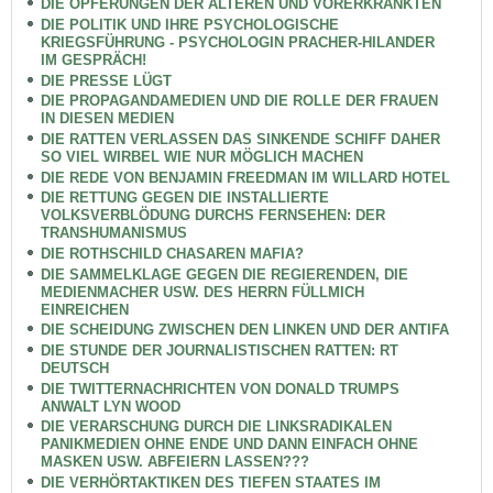
DIE OPFERUNGEN DER ÄLTEREN UND VORERKRANKTEN
DIE POLITIK UND IHRE PSYCHOLOGISCHE
KRIEGSFÜHRUNG - PSYCHOLOGIN PRACHER-HILANDER
IM GESPRÄCH!
DIE PRESSE LÜGT
DIE PROPAGANDAMEDIEN UND DIE ROLLE DER FRAUEN
IN DIESEN MEDIEN
DIE RATTEN VERLASSEN DAS SINKENDE SCHIFF DAHER
SO VIEL WIRBEL WIE NUR MÖGLICH MACHEN
DIE REDE VON BENJAMIN FREEDMAN IM WILLARD HOTEL
DIE RETTUNG GEGEN DIE INSTALLIERTE
VOLKSVERBLÖDUNG DURCHS FERNSEHEN: DER
TRANSHUMANISMUS
DIE ROTHSCHILD CHASAREN MAFIA?
DIE SAMMELKLAGE GEGEN DIE REGIERENDEN, DIE
MEDIENMACHER USW. DES HERRN FÜLLMICH
EINREICHEN
DIE SCHEIDUNG ZWISCHEN DEN LINKEN UND DER ANTIFA
DIE STUNDE DER JOURNALISTISCHEN RATTEN: RT
DEUTSCH
DIE TWITTERNACHRICHTEN VON DONALD TRUMPS
ANWALT LYN WOOD
DIE VERARSCHUNG DURCH DIE LINKSRADIKALEN
PANIKMEDIEN OHNE ENDE UND DANN EINFACH OHNE
MASKEN USW. ABFEIERN LASSEN???
DIE VERHÖRTAKTIKEN DES TIEFEN STAATES IM