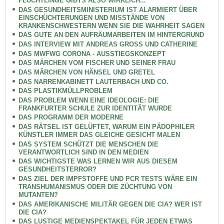
FLÜCHTLINGE GIBTS ALSO WIRKLICH...
DAS GESUNDHEITSMINISTERIUM IST ALARMIERT ÜBER
EINSCHÜCHTERUNGEN UND MISSTÄNDE VON
KRANKENSCHWESTERN WENN SIE DIE WAHRHEIT SAGEN
DAS GUTE AN DEN AUFRÄUMARBEITEN IM HINTERGRUND
DAS INTERVIEW MIT ANDREAS GROSS UND CATHERINE
DAS MWFWG CORONA - AUSSTIEGSKONZEPT
DAS MÄRCHEN VOM FISCHER UND SEINER FRAU
DAS MÄRCHEN VON HÄNSEL UND GRETEL
DAS NARRENKABINETT LAUTERBACH UND CO.
DAS PLASTIKMÜLLPROBLEM
DAS PROBLEM WENN EINE IDEOLOGIE: DIE
FRANKFURTER SCHULE ZUR IDENTITÄT WURDE
DAS PROGRAMM DER MODERNE
DAS RÄTSEL IST GELÜFTET, WARUM EIN PÄDOPHILER
KÜNSTLER IMMER DAS GLEICHE GESICHT MALEN
DAS SYSTEM SCHÜTZT DIE MENSCHEN DIE
VERANTWORTLICH SIND IN DEN MEDIEN
DAS WICHTIGSTE WAS LERNEN WIR AUS DIESEM
GESUNDHEITSTERROR?
DAS ZIEL DER IMPFSTOFFE UND PCR TESTS WÄRE EIN
TRANSHUMANISMUS ODER DIE ZÜCHTUNG VON
MUTANTEN?
DAS AMERIKANISCHE MILITÄR GEGEN DIE CIA? WER IST
DIE CIA?
DAS LUSTIGE MEDIENSPEKTAKEL FÜR JEDEN ETWAS