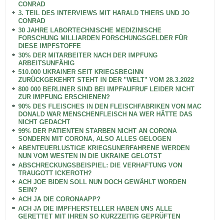
CONRAD
3. TEIL DES INTERVIEWS MIT HARALD THIERS UND JO
CONRAD
30 JAHRE LABORTECHNISCHE MEDIZINISCHE
FORSCHUNG MILLIARDEN FORSCHUNGSGELDER FÜR
DIESE IMPFSTOFFE
30% DER MITARBEITER NACH DER IMPFUNG
ARBEITSUNFÄHIG
510.000 UKRAINER SEIT KRIEGSBEGINN
ZURÜCKGEKEHRT STEHT IN DER "WELT" VOM 28.3.2022
800 000 BERLINER SIND BEI IMPFAUFRUF LEIDER NICHT
ZUR IMPFUNG ERSCHIENEN?
90% DES FLEISCHES IN DEN FLEISCHFABRIKEN VON MAC
DONALD WAR MENSCHENFLEISCH NA WER HÄTTE DAS
NICHT GEDACHT
99% DER PATIENTEN STARBEN NICHT AN CORONA
SONDERN MIT CORONA, ALSO ALLES GELOGEN
ABENTEUERLUSTIGE KRIEGSUNERFAHRENE WERDEN
NUN VOM WESTEN IN DIE UKRAINE GELOTST
ABSCHRECKUNGSBEISPIEL: DIE VERHAFTUNG VON
TRAUGOTT ICKEROTH?
ACH JOE BIDEN SOLL NUN DOCH GEWÄHLT WORDEN
SEIN?
ACH JA DIE CORONAAPP?
ACH JA DIE IMPFHERSTELLER HABEN UNS ALLE
GERETTET MIT IHREN SO KURZZEITIG GEPRÜFTEN