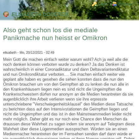
Direkt zum Inhalt
Skip to search
Login links
Login
Register
ELISABETH DODERER
Also geht schon los die mediale
Panikmache nun heisst er Omikron
elisabeth
- Mo, 20/12/2021 - 02:49
Mein Gott die machen einfach weiter warum wohl? Ach ja weil alle die
noch denken können verboten wurde zu denken? Ja das Denken ist
wahrscheinlich in einer Coronadiktatur und dann Deltavariantendiktatur
und nun Omikrondiktatur verboten.... Sie machen einfach weiter wie
geplant alle haben es gesehen die sehen konnten dass die nun den
Omikron brauchen um von den Geimpften ab zu lenken die nun alle in
den Krankenhäusern liegen nein es sind nicht die Ungeimpften die
Krankenschwestern dürfen nur anonym an die Medien herantreten da sie
augenblicklich ihre Arbeit verlieren wenn sie ihre erpresste
unterschriebene "Verschwiegenheitsklausel" den Medien diese Tatsache
zu berichten dass auf den Intensivstationen die Geimpften liegen und
nicht die Ungeimpften und das ist in den Mainstreammedien leider nicht
mehr möglich. Daher gibt es nur noch eine Chance den Menschen da
draussen diese Wahrheit zu sagen indem sie anonym auf Telegram diese
Wahrheit über diese Lügenmedien aussprechen. Würden sie an einen
Medienmacher herantreten der im Fernsehen senden darf dann würde er
sie augenblicklich denunzieren indem er ihren Namen verraten will. Daher