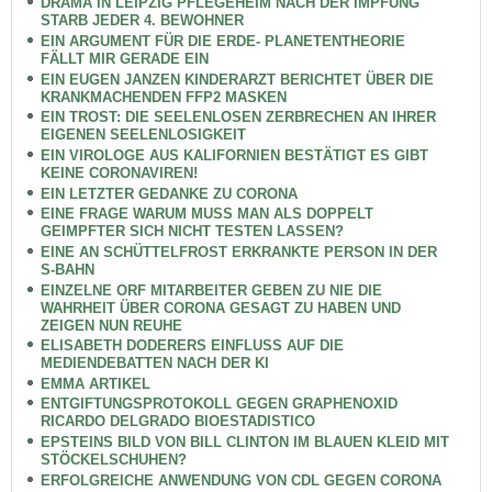
DRAMA IN LEIPZIG PFLEGEHEIM NACH DER IMPFUNG
STARB JEDER 4. BEWOHNER
EIN ARGUMENT FÜR DIE ERDE- PLANETENTHEORIE
FÄLLT MIR GERADE EIN
EIN EUGEN JANZEN KINDERARZT BERICHTET ÜBER DIE
KRANKMACHENDEN FFP2 MASKEN
EIN TROST: DIE SEELENLOSEN ZERBRECHEN AN IHRER
EIGENEN SEELENLOSIGKEIT
EIN VIROLOGE AUS KALIFORNIEN BESTÄTIGT ES GIBT
KEINE CORONAVIREN!
EIN LETZTER GEDANKE ZU CORONA
EINE FRAGE WARUM MUSS MAN ALS DOPPELT
GEIMPFTER SICH NICHT TESTEN LASSEN?
EINE AN SCHÜTTELFROST ERKRANKTE PERSON IN DER
S-BAHN
EINZELNE ORF MITARBEITER GEBEN ZU NIE DIE
WAHRHEIT ÜBER CORONA GESAGT ZU HABEN UND
ZEIGEN NUN REUHE
ELISABETH DODERERS EINFLUSS AUF DIE
MEDIENDEBATTEN NACH DER KI
EMMA ARTIKEL
ENTGIFTUNGSPROTOKOLL GEGEN GRAPHENOXID
RICARDO DELGRADO BIOESTADISTICO
EPSTEINS BILD VON BILL CLINTON IM BLAUEN KLEID MIT
STÖCKELSCHUHEN?
ERFOLGREICHE ANWENDUNG VON CDL GEGEN CORONA