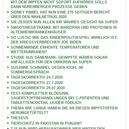
MIT DEM IMPFEN NICHT SOFORT AUFHÖREN SOLLS
DANN NÜRENBERGER PROZESSE GEBEN
SIDNEY PAWEL HAT NUN EINE 270 SEITIGEN BERICHT
ÜBER DEN WAHLBETRUG 2020
SIE ZEIGEN NUN ALLEN IHR WAHRES GESICHT NA SUPER
SMOOTHIEGETRÄNKE MIT MARZIPAN UND PROTEINEN IN
ALTENHEIMKRANKENHÄUSER
SO LUSTIG WIE DAS KINDERPOLITIKSPIEL WIRKLICH IST:
DER KRIEGSVERBRECHER JOE BIDEN
SONNENWINDE ERHÖHTE TEMPERATUREN UND
WETTERUNRUHEN?
STUDIE AUS DÄNEMARK: GEIMPFTE WÄREN SOGAR
ANFÄLLIGER FÜR DEN OMIKRON NA SUPER
SUSANNE SCHNABEL GEGEN KICKL IM
SOMMERGESPRÄCH
TAGESKORREKTIV 24.7.2020
TAGESKORREKTIV 27.7.2020
TAGESKORREKTIV 29.07.2020
TEST KOMPLETTER BLÖDSINN,
SAUERSTOFFBEHANDLUNGEN BEI C.PATIENTEN UND
TABLETTENCOCTAIL LEIDER TÖDLICH
THEMA WIE LANGE HABEN DIE AN DIESEN IMPFSTOFFEN
HERUMGETÜFTELT?
THESEUS
TIERSCHUTZ IN PAKISTAN IN PUNJAB?
TJA NUN WIRD HERAUSKOMMEN WER HINTER DEN