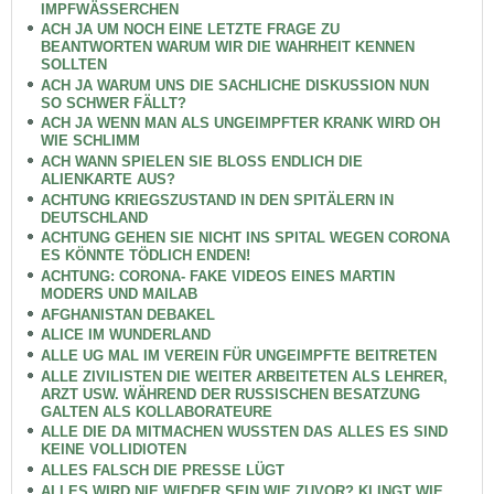
IMPFWÄSSERCHEN
ACH JA UM NOCH EINE LETZTE FRAGE ZU
BEANTWORTEN WARUM WIR DIE WAHRHEIT KENNEN
SOLLTEN
ACH JA WARUM UNS DIE SACHLICHE DISKUSSION NUN
SO SCHWER FÄLLT?
ACH JA WENN MAN ALS UNGEIMPFTER KRANK WIRD OH
WIE SCHLIMM
ACH WANN SPIELEN SIE BLOSS ENDLICH DIE
ALIENKARTE AUS?
ACHTUNG KRIEGSZUSTAND IN DEN SPITÄLERN IN
DEUTSCHLAND
ACHTUNG GEHEN SIE NICHT INS SPITAL WEGEN CORONA
ES KÖNNTE TÖDLICH ENDEN!
ACHTUNG: CORONA- FAKE VIDEOS EINES MARTIN
MODERS UND MAILAB
AFGHANISTAN DEBAKEL
ALICE IM WUNDERLAND
ALLE UG MAL IM VEREIN FÜR UNGEIMPFTE BEITRETEN
ALLE ZIVILISTEN DIE WEITER ARBEITETEN ALS LEHRER,
ARZT USW. WÄHREND DER RUSSISCHEN BESATZUNG
GALTEN ALS KOLLABORATEURE
ALLE DIE DA MITMACHEN WUSSTEN DAS ALLES ES SIND
KEINE VOLLIDIOTEN
ALLES FALSCH DIE PRESSE LÜGT
ALLES WIRD NIE WIEDER SEIN WIE ZUVOR? KLINGT WIE