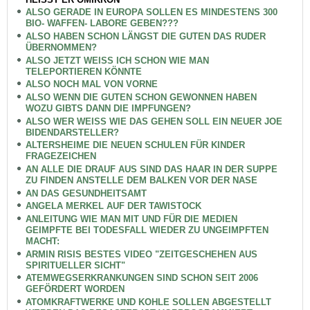
ALSO GERADE IN EUROPA SOLLEN ES MINDESTENS 300
BIO- WAFFEN- LABORE GEBEN???
ALSO HABEN SCHON LÄNGST DIE GUTEN DAS RUDER
ÜBERNOMMEN?
ALSO JETZT WEISS ICH SCHON WIE MAN
TELEPORTIEREN KÖNNTE
ALSO NOCH MAL VON VORNE
ALSO WENN DIE GUTEN SCHON GEWONNEN HABEN
WOZU GIBTS DANN DIE IMPFUNGEN?
ALSO WER WEISS WIE DAS GEHEN SOLL EIN NEUER JOE
BIDENDARSTELLER?
ALTERSHEIME DIE NEUEN SCHULEN FÜR KINDER
FRAGEZEICHEN
AN ALLE DIE DRAUF AUS SIND DAS HAAR IN DER SUPPE
ZU FINDEN ANSTELLE DEM BALKEN VOR DER NASE
AN DAS GESUNDHEITSAMT
ANGELA MERKEL AUF DER TAWISTOCK
ANLEITUNG WIE MAN MIT UND FÜR DIE MEDIEN
GEIMPFTE BEI TODESFALL WIEDER ZU UNGEIMPFTEN
MACHT:
ARMIN RISIS BESTES VIDEO "ZEITGESCHEHEN AUS
SPIRITUELLER SICHT"
ATEMWEGSERKRANKUNGEN SIND SCHON SEIT 2006
GEFÖRDERT WORDEN
ATOMKRAFTWERKE UND KOHLE SOLLEN ABGESTELLT