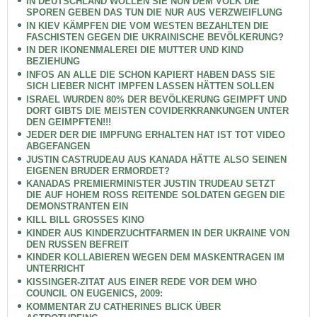
IN DEUTSCHLAND WOLLEN SIE NUN DEM VOLK DIE
SPOREN GEBEN DAS TUN DIE NUR AUS VERZWEIFLUNG
IN KIEV KÄMPFEN DIE VOM WESTEN BEZAHLTEN DIE
FASCHISTEN GEGEN DIE UKRAINISCHE BEVÖLKERUNG?
IN DER IKONENMALEREI DIE MUTTER UND KIND
BEZIEHUNG
INFOS AN ALLE DIE SCHON KAPIERT HABEN DASS SIE
SICH LIEBER NICHT IMPFEN LASSEN HÄTTEN SOLLEN
ISRAEL WURDEN 80% DER BEVÖLKERUNG GEIMPFT UND
DORT GIBTS DIE MEISTEN COVIDERKRANKUNGEN UNTER
DEN GEIMPFTEN!!!
JEDER DER DIE IMPFUNG ERHALTEN HAT IST TOT VIDEO
ABGEFANGEN
JUSTIN CASTRUDEAU AUS KANADA HÄTTE ALSO SEINEN
EIGENEN BRUDER ERMORDET?
KANADAS PREMIERMINISTER JUSTIN TRUDEAU SETZT
DIE AUF HOHEM ROSS REITENDE SOLDATEN GEGEN DIE
DEMONSTRANTEN EIN
KILL BILL GROSSES KINO
KINDER AUS KINDERZUCHTFARMEN IN DER UKRAINE VON
DEN RUSSEN BEFREIT
KINDER KOLLABIEREN WEGEN DEM MASKENTRAGEN IM
UNTERRICHT
KISSINGER-ZITAT AUS EINER REDE VOR DEM WHO
COUNCIL ON EUGENICS, 2009:
KOMMENTAR ZU CATHERINES BLICK ÜBER