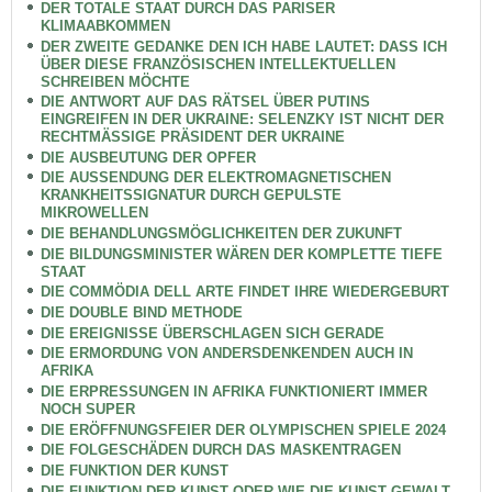
DER TOTALE STAAT DURCH DAS PARISER
KLIMAABKOMMEN
DER ZWEITE GEDANKE DEN ICH HABE LAUTET: DASS ICH
ÜBER DIESE FRANZÖSISCHEN INTELLEKTUELLEN
SCHREIBEN MÖCHTE
DIE ANTWORT AUF DAS RÄTSEL ÜBER PUTINS
EINGREIFEN IN DER UKRAINE: SELENZKY IST NICHT DER
RECHTMÄSSIGE PRÄSIDENT DER UKRAINE
DIE AUSBEUTUNG DER OPFER
DIE AUSSENDUNG DER ELEKTROMAGNETISCHEN
KRANKHEITSSIGNATUR DURCH GEPULSTE
MIKROWELLEN
DIE BEHANDLUNGSMÖGLICHKEITEN DER ZUKUNFT
DIE BILDUNGSMINISTER WÄREN DER KOMPLETTE TIEFE
STAAT
DIE COMMÖDIA DELL ARTE FINDET IHRE WIEDERGEBURT
DIE DOUBLE BIND METHODE
DIE EREIGNISSE ÜBERSCHLAGEN SICH GERADE
DIE ERMORDUNG VON ANDERSDENKENDEN AUCH IN
AFRIKA
DIE ERPRESSUNGEN IN AFRIKA FUNKTIONIERT IMMER
NOCH SUPER
DIE ERÖFFNUNGSFEIER DER OLYMPISCHEN SPIELE 2024
DIE FOLGESCHÄDEN DURCH DAS MASKENTRAGEN
DIE FUNKTION DER KUNST
DIE FUNKTION DER KUNST ODER WIE DIE KUNST GEWALT