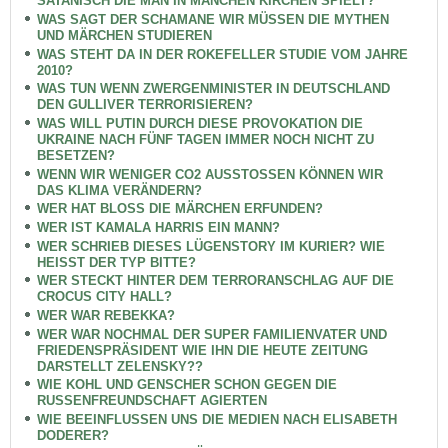
SATANISCH DIE MAN IN MANCHEN KIRCHEN SPIELT?
WAS SAGT DER SCHAMANE WIR MÜSSEN DIE MYTHEN
UND MÄRCHEN STUDIEREN
WAS STEHT DA IN DER ROKEFELLER STUDIE VOM JAHRE
2010?
WAS TUN WENN ZWERGENMINISTER IN DEUTSCHLAND
DEN GULLIVER TERRORISIEREN?
WAS WILL PUTIN DURCH DIESE PROVOKATION DIE
UKRAINE NACH FÜNF TAGEN IMMER NOCH NICHT ZU
BESETZEN?
WENN WIR WENIGER CO2 AUSSTOSSEN KÖNNEN WIR
DAS KLIMA VERÄNDERN?
WER HAT BLOSS DIE MÄRCHEN ERFUNDEN?
WER IST KAMALA HARRIS EIN MANN?
WER SCHRIEB DIESES LÜGENSTORY IM KURIER? WIE
HEISST DER TYP BITTE?
WER STECKT HINTER DEM TERRORANSCHLAG AUF DIE
CROCUS CITY HALL?
WER WAR REBEKKA?
WER WAR NOCHMAL DER SUPER FAMILIENVATER UND
FRIEDENSPRÄSIDENT WIE IHN DIE HEUTE ZEITUNG
DARSTELLT ZELENSKY??
WIE KOHL UND GENSCHER SCHON GEGEN DIE
RUSSENFREUNDSCHAFT AGIERTEN
WIE BEEINFLUSSEN UNS DIE MEDIEN NACH ELISABETH
DODERER?