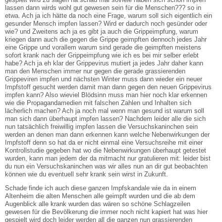
lassen dann wirds wohl gut gewesen sein für die Menschen??? so in
etwa. Ach ja ich hätte da noch eine Frage, warum soll sich eigentlich ein
gesunder Mensch impfen lassen? Wird er dadurch noch gesünder oder
wie? und Zweitens ach ja es gibt ja auch die Grippeimpfung, warum
kriegen dann auch die gegen die Grippe geimpften dennoch jedes Jahr
eine Grippe und vorallem warum sind gerade die geimpften meistens
sofort krank nach der Grippeimpfung wie ich es bei mir selber erlebt
habe? Ach ja eh klar der Grippevirus mutiert ja jedes Jahr daher kann
man den Menschen immer nur gegen die gerade grassierenden
Grippeviren impfen und nächsten Winter muss dann wieder ein neuer
Impfstoff gesucht werden damit man dann gegen den neuen Grippevirus
impfen kann? Also wieviel Blödsinn muss man hier noch klar erkennen
wie die Propagandamedien mit falschen Zahlen und Inhalten sich
lächerlich machen? Ach ja noch mal wenn man gesund ist warum soll
man sich dann überhaupt impfen lassen? Nachdem leider alle die sich
nun tatsächlich freiwillig impfen lassen die Versuchskaninchen sein
werden an denen man dann erkennen kann welche Nebenwirkungen der
Impfstoff denn so hat da er nicht einmal eine Versuchsreihe mit einer
Kontrollstudie gegeben hat wo die Nebenwirkungen überhaupt getestet
wurden, kann man jedem der da mitmacht nur gratulieren mit: leider bist
du nun ein Versuchskaninchen was wir alles nun an dir gut beobachten
können wie du eventuell sehr krank sein wirst in Zukunft.
Schade finde ich auch diese ganzen Impfskandale wie da in einem
Altenheim die alten Menschen alle geimpft wurden und die ab dem
Augenblick alle krank wurden das wären so schöne Schlagzeilen
gewesen für die Bevölkerung die immer noch nicht kapiert hat was hier
gespielt wird doch leider werden all die ganzen nun grassierenden