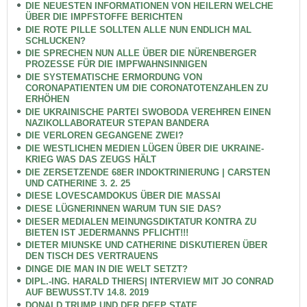
DIE NEUESTEN INFORMATIONEN VON HEILERN WELCHE
ÜBER DIE IMPFSTOFFE BERICHTEN
DIE ROTE PILLE SOLLTEN ALLE NUN ENDLICH MAL
SCHLUCKEN?
DIE SPRECHEN NUN ALLE ÜBER DIE NÜRENBERGER
PROZESSE FÜR DIE IMPFWAHNSINNIGEN
DIE SYSTEMATISCHE ERMORDUNG VON
CORONAPATIENTEN UM DIE CORONATOTENZAHLEN ZU
ERHÖHEN
DIE UKRAINISCHE PARTEI SWOBODA VEREHREN EINEN
NAZIKOLLABORATEUR STEPAN BANDERA
DIE VERLOREN GEGANGENE ZWEI?
DIE WESTLICHEN MEDIEN LÜGEN ÜBER DIE UKRAINE-
KRIEG WAS DAS ZEUGS HÄLT
DIE ZERSETZENDE 68ER INDOKTRINIERUNG | CARSTEN
UND CATHERINE 3. 2. 25
DIESE LOVESCAMDOKUS ÜBER DIE MASSAI
DIESE LÜGNERINNEN WARUM TUN SIE DAS?
DIESER MEDIALEN MEINUNGSDIKTATUR KONTRA ZU
BIETEN IST JEDERMANNS PFLICHT!!!
DIETER MIUNSKE UND CATHERINE DISKUTIEREN ÜBER
DEN TISCH DES VERTRAUENS
DINGE DIE MAN IN DIE WELT SETZT?
DIPL.-ING. HARALD THIERS| INTERVIEW MIT JO CONRAD
AUF BEWUSST.TV 14.8. 2019
DONALD TRUMP UND DER DEEP STATE