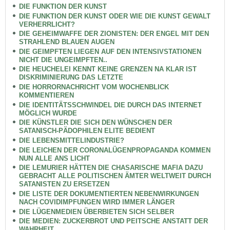
DIE FUNKTION DER KUNST
DIE FUNKTION DER KUNST ODER WIE DIE KUNST GEWALT
VERHERRLICHT?
DIE GEHEIMWAFFE DER ZIONISTEN: DER ENGEL MIT DEN
STRAHLEND BLAUEN AUGEN
DIE GEIMPFTEN LIEGEN AUF DEN INTENSIVSTATIONEN
NICHT DIE UNGEIMPFTEN..
DIE HEUCHELEI KENNT KEINE GRENZEN NA KLAR IST
DISKRIMINIERUNG DAS LETZTE
DIE HORRORNACHRICHT VOM WOCHENBLICK
KOMMENTIEREN
DIE IDENTITÄTSSCHWINDEL DIE DURCH DAS INTERNET
MÖGLICH WURDE
DIE KÜNSTLER DIE SICH DEN WÜNSCHEN DER
SATANISCH-PÄDOPHILEN ELITE BEDIENT
DIE LEBENSMITTELINDUSTRIE?
DIE LEICHEN DER CORONALÜGENPROPAGANDA KOMMEN
NUN ALLE ANS LICHT
DIE LEMURIER HÄTTEN DIE CHASARISCHE MAFIA DAZU
GEBRACHT ALLE POLITISCHEN ÄMTER WELTWEIT DURCH
SATANISTEN ZU ERSETZEN
DIE LISTE DER DOKUMENTIERTEN NEBENWIRKUNGEN
NACH COVIDIMPFUNGEN WIRD IMMER LÄNGER
DIE LÜGENMEDIEN ÜBERBIETEN SICH SELBER
DIE MEDIEN: ZUCKERBROT UND PEITSCHE ANSTATT DER
WAHRHEIT