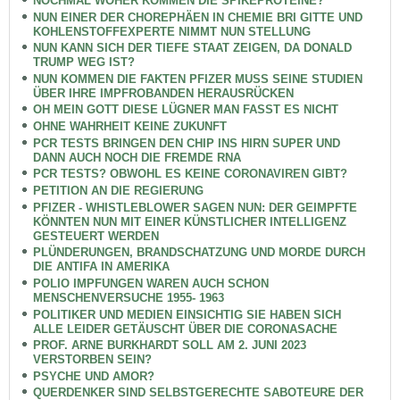
NOCHMAL WOHER KOMMEN DIE SPIKEPROTEINE?
NUN EINER DER CHOREPHÄEN IN CHEMIE BRI GITTE UND
KOHLENSTOFFEXPERTE NIMMT NUN STELLUNG
NUN KANN SICH DER TIEFE STAAT ZEIGEN, DA DONALD
TRUMP WEG IST?
NUN KOMMEN DIE FAKTEN PFIZER MUSS SEINE STUDIEN
ÜBER IHRE IMPFROBANDEN HERAUSRÜCKEN
OH MEIN GOTT DIESE LÜGNER MAN FASST ES NICHT
OHNE WAHRHEIT KEINE ZUKUNFT
PCR TESTS BRINGEN DEN CHIP INS HIRN SUPER UND
DANN AUCH NOCH DIE FREMDE RNA
PCR TESTS? OBWOHL ES KEINE CORONAVIREN GIBT?
PETITION AN DIE REGIERUNG
PFIZER - WHISTLEBLOWER SAGEN NUN: DER GEIMPFTE
KÖNNTEN NUN MIT EINER KÜNSTLICHER INTELLIGENZ
GESTEUERT WERDEN
PLÜNDERUNGEN, BRANDSCHATZUNG UND MORDE DURCH
DIE ANTIFA IN AMERIKA
POLIO IMPFUNGEN WAREN AUCH SCHON
MENSCHENVERSUCHE 1955- 1963
POLITIKER UND MEDIEN EINSICHTIG SIE HABEN SICH
ALLE LEIDER GETÄUSCHT ÜBER DIE CORONASACHE
PROF. ARNE BURKHARDT SOLL AM 2. JUNI 2023
VERSTORBEN SEIN?
PSYCHE UND AMOR?
QUERDENKER SIND SELBSTGERECHTE SABOTEURE DER