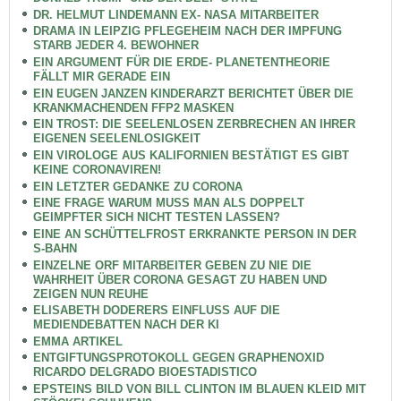
DR. HELMUT LINDEMANN EX- NASA MITARBEITER
DRAMA IN LEIPZIG PFLEGEHEIM NACH DER IMPFUNG
STARB JEDER 4. BEWOHNER
EIN ARGUMENT FÜR DIE ERDE- PLANETENTHEORIE
FÄLLT MIR GERADE EIN
EIN EUGEN JANZEN KINDERARZT BERICHTET ÜBER DIE
KRANKMACHENDEN FFP2 MASKEN
EIN TROST: DIE SEELENLOSEN ZERBRECHEN AN IHRER
EIGENEN SEELENLOSIGKEIT
EIN VIROLOGE AUS KALIFORNIEN BESTÄTIGT ES GIBT
KEINE CORONAVIREN!
EIN LETZTER GEDANKE ZU CORONA
EINE FRAGE WARUM MUSS MAN ALS DOPPELT
GEIMPFTER SICH NICHT TESTEN LASSEN?
EINE AN SCHÜTTELFROST ERKRANKTE PERSON IN DER
S-BAHN
EINZELNE ORF MITARBEITER GEBEN ZU NIE DIE
WAHRHEIT ÜBER CORONA GESAGT ZU HABEN UND
ZEIGEN NUN REUHE
ELISABETH DODERERS EINFLUSS AUF DIE
MEDIENDEBATTEN NACH DER KI
EMMA ARTIKEL
ENTGIFTUNGSPROTOKOLL GEGEN GRAPHENOXID
RICARDO DELGRADO BIOESTADISTICO
EPSTEINS BILD VON BILL CLINTON IM BLAUEN KLEID MIT