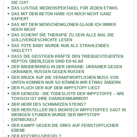
DIE CIA?
DAS LUSTIGE MEDIENSPEKTAKEL FÜR JEDEN ETWAS
DAS MIT DEM BETON HABE ICH NOCH NICHT GANZ
KAPIERT
DAS MIT DEM MENSCHENKLONEN GLAUB ICH IMMER
NOCH NICHT
DAS SCHEINT DIE THERAPIE ZU SEIN ALLE MAL DIE
GULLIVERGESCHICHTE LESEN
DAS TOTE BABY WURDE NUN ALS STRAHLENDES
SKELETT?
DASS DIE GEISTIGEN KRÄFTE DEN TRIEBGESTEUERTEN
REPTOS ÜBERLEGEN SIND EH KLAR
DER BRUDERKRIEG IN DER UKRAINE: UKRAINER GEGEN
UKRAINER, RUSSEN GEGEN RUSSEN
DER DRUCK AUF DIE VERANTWORTLICHEN MUSS VON
UNTEN KOMMEN NUR SO KÖNNEN WIR ETWAS ÄNDERN
DER FLUCH DER AUF DEM IMPFSTOFF LIEGT
DER GENOZID - DIE TODESLISTE DER IMPFSTOFFE – WIE
TOXISCH IST IHRE CHARGENNUMMER?
DER HERR DES SCHWARZEN STEINS?
DER HERSTELLER DES BIONTECH IMPFSTOFFES SAGT IN
WENIGEN STUNDEN WURDE DER IMPFSTOFF
ENTWICKELT
DER KAMPF GEGEN DIE ORKS AUF FEINSTOFFLICHER
EBENE
DER KOZYREV-SPIEGEL?