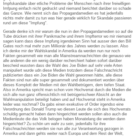
Impfskandale über etliche Probleme der Menschen nach ihrer freiwilligen
Imfpung einfach nicht gedruckt und niemand berichtet darüber so schade
das Ganze. Wie nennt sich das Propagandamedien es hat jedenfalls
nichts mehr damit zu tun was hier gerade wirklich für Skandale passieren
rund um diese "Impfung".
Gerade denke ich mir warum die nun in den Propagandamedien so auf die
Tube drücken mit ihrer Panikmache und ihrem Impfterror wo mir niemand
sagen kann dass diese Impfung irgendeinen Sinn hat ausser den den Bill
Gates noch mal mehr zum Millionär des Jahres werden zu lassen. Also
ich denke mir der Wahlskandal in Amerika da werden nun nur noch
Fakten gesammelt wie man alle Mainstreamnachrichten die genauso wie
alle anderen die ein wenig darüber recherchiert haben sofort darüber
bescheid wussten dass die Wahl des Joe Biden auf sehr viele Arten
manipuliert wurde udn diese Medien trotzdem diese Falschnachricht
publizierten dass ein Joe Biden die Wahl gewonnen hätte, alle diese
Fakten sind nun alle super gesammelt und dokumentiert worden über
dieses Komplott der Medien mit den Wahlbetrügern, dem tiefen Staat.
Also in Amerika spricht man schon vom Hochverrat durch die Medien die
sich alle nun ganz offensichtlich mit betrügerischwer Absicht an der
Wahlmanipulation beteiligt haben und auf Hochverrat steht in Amerika
leider was nochmal? Da gabs einen exekutive of Order irgendso eine
Verordnung des Donald Trump wo diesen Leute die sich des Hochverrats
schuldig gemacht haben dann hingerichtet werden sollen also auch die
Medienleute die das Volk belogen haben Monatelang die werden dann
hingerichtet? Zu schön um wahr zu sein, jedenfalls für ihre
Falschnachrichten werden sie nun alle zur Verantwortung gezogen in
Amerika und dann gehts weiter nach Europa und dem Rest der Welt,