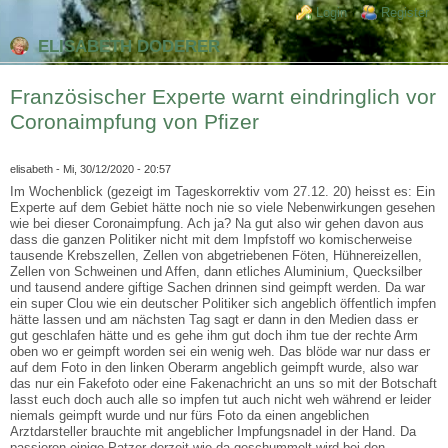
Direkt zum Inhalt
Skip to search
Login links
Login
Register
ELISABETH DODERER
Französischer Experte warnt eindringlich vor
Coronaimpfung von Pfizer
elisabeth
- Mi, 30/12/2020 - 20:57
Im Wochenblick (gezeigt im Tageskorrektiv vom 27.12. 20) heisst es: Ein
Experte auf dem Gebiet hätte noch nie so viele Nebenwirkungen gesehen
wie bei dieser Coronaimpfung. Ach ja? Na gut also wir gehen davon aus
dass die ganzen Politiker nicht mit dem Impfstoff wo komischerweise
tausende Krebszellen, Zellen von abgetriebenen Föten, Hühnereizellen,
Zellen von Schweinen und Affen, dann etliches Aluminium, Quecksilber
und tausend andere giftige Sachen drinnen sind geimpft werden. Da war
ein super Clou wie ein deutscher Politiker sich angeblich öffentlich impfen
hätte lassen und am nächsten Tag sagt er dann in den Medien dass er
gut geschlafen hätte und es gehe ihm gut doch ihm tue der rechte Arm
oben wo er geimpft worden sei ein wenig weh. Das blöde war nur dass er
auf dem Foto in den linken Oberarm angeblich geimpft wurde, also war
das nur ein Fakefoto oder eine Fakenachricht an uns so mit der Botschaft
lasst euch doch auch alle so impfen tut auch nicht weh während er leider
niemals geimpft wurde und nur fürs Foto da einen angeblichen
Arztdarsteller brauchte mit angeblicher Impfungsnadel in der Hand. Da
passieren einige Patzer derzeit wie da geschummelt wird bei den