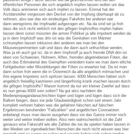
öffentlichen Personen die sich angeblich impfen lassen wollen um das
Volk dazu animieren sich auch impfen zu lassen. Einmal hat der
Arztdarsteller vergessen den Deckel von der Impfung überhaupt ab zu
nehmen, also war das ein eindeutiges Fakefoto bei anderen war
dann wenigstens die Impfnadel aufgezogen etc. Na da sind wir ja froh
dass die sich nicht wirklich mit den giftigen Impfstoffen impfen haben
lassen denn sonst müssten die armen Politiker ja alle impotent werden da
ja in dem Impfstoff was drin ist was die Genitalien von Männer
schrumpfen lassen inklusive den anderen wie man bei den
Mäuseexperimenten sah und dass die dann auch unfruchtbar werden.
Was ja eh auch gut ist, da in dem Impfstoff ja auch fremde DNA drin ist
eben von Schweinen, Hühnern, Affen, fremden abgetriebenen Föten, die
auch das Erbmaterial des Geimpften verändern kann wo man dann etliche
Fehlgeburten oder Missbildungen der Föten zu erwarten hat. Da ist man
dann schon froh wenn die in Österreich da alle angeblich mitmachen und
ihre eigene Impotenz sich spritzen lassen. 6000 Menschen hätten sich
angeblich freiwillig kastrieren und längerfristig krank machen lassen durch
die giftigen Impfstoffe? Warum kommt da nur ein kleiner Zweifel auf dass
es nun genau 6000 sein sollen? Na gut also nachdem die
Medienpropagandanachrichten lügen und lügen und lügen dass sich die
Balken biegen, dass sie jede Glaubwürdigkeit schon seit einem Jahr
komplett verloren haben was die gefakten falschen auf falschen
Ergebnissen beruhenden "Fallzahlen" und angeblichen Coronatoten
anbelangt muss man davon ausgehen dass sie das Ganze immer noch
weiter und weiter treiben wollen. Also nein wahrscheinlich ist die Zahl
genauso eine Fakezahl wie alle Zahlen die sie da spielen haben lassen in
den Medien um irgendwelchen Menschen die noch nicht wissen was hier
gespielt wird zu sagen na schau mal soviele haben sich schon impfen