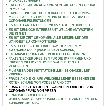
STÖCKELSCHUHEN?
ERFOLGREICHE ANWENDUNG VON CDL GEGEN CORONA
IN MEXIKO
ERPRESSUNGSMETHODEN DURCH DIE REGIERUNGS-
MAFIA: LASS DICH IMPFEN UND DU KRIEGST UNSERE
CORONAHILFSLEISTUNGEN
ES GIBT 3 ARTEN DES LERNENS SAGT EIN BUDDHIST
ES IST DENNOCH INTERESSANT WELCHE ANTWORTEN
DIE KI GIBT
ES IST DIE ZEIT GEKOMMEN ALLE MEDIEN MIT DER
WAHRHEIT ZU KONFRONTIEREN
ES STELLT SICH DIE FRAGE WAS TUN IN EINEM
ZWERGENSTAAT? (AUCH IN DEUTSCHLAND)
EUTANASIEPROGRAMME IN DEN PFLEGEHEIMEN?
FAKTENJECKER ARBEITEN FÜR DIE IMPFFIRMEN UND
KRIEGEN MILLIONEN UM DIE WAHRHEITEN ZU
VERDREHEN
FILM ÜBER DEN INSTITUTIONELLEN SEXHANDEL MIT
KINDERN
FRAGE AN DIE KI: AUS WELCHEM LEDER BESTEHEN DIE
ROTEN SCHUHE VON PODESTA UND CO?
FRANZÖSISCHER EXPERTE WARNT EINDRINGLICH VOR
CORONAIMPFUNG VON PFIZER
FRAU BAERBOCK UND DIE
WOHLSTANDSVERWARLOSUNG ARTIKEL VON DER NEUEN
ZÜRICHER ZEITUNG