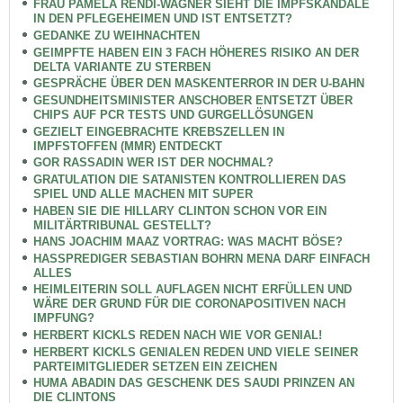
FRAU PAMELA RENDI-WAGNER SIEHT DIE IMPFSKANDALE
IN DEN PFLEGEHEIMEN UND IST ENTSETZT?
GEDANKE ZU WEIHNACHTEN
GEIMPFTE HABEN EIN 3 FACH HÖHERES RISIKO AN DER
DELTA VARIANTE ZU STERBEN
GESPRÄCHE ÜBER DEN MASKENTERROR IN DER U-BAHN
GESUNDHEITSMINISTER ANSCHOBER ENTSETZT ÜBER
CHIPS AUF PCR TESTS UND GURGELLÖSUNGEN
GEZIELT EINGEBRACHTE KREBSZELLEN IN
IMPFSTOFFEN (MMR) ENTDECKT
GOR RASSADIN WER IST DER NOCHMAL?
GRATULATION DIE SATANISTEN KONTROLLIEREN DAS
SPIEL UND ALLE MACHEN MIT SUPER
HABEN SIE DIE HILLARY CLINTON SCHON VOR EIN
MILITÄRTRIBUNAL GESTELLT?
HANS JOACHIM MAAZ VORTRAG: WAS MACHT BÖSE?
HASSPREDIGER SEBASTIAN BOHRN MENA DARF EINFACH
ALLES
HEIMLEITERIN SOLL AUFLAGEN NICHT ERFÜLLEN UND
WÄRE DER GRUND FÜR DIE CORONAPOSITIVEN NACH
IMPFUNG?
HERBERT KICKLS REDEN NACH WIE VOR GENIAL!
HERBERT KICKLS GENIALEN REDEN UND VIELE SEINER
PARTEIMITGLIEDER SETZEN EIN ZEICHEN
HUMA ABADIN DAS GESCHENK DES SAUDI PRINZEN AN
DIE CLINTONS