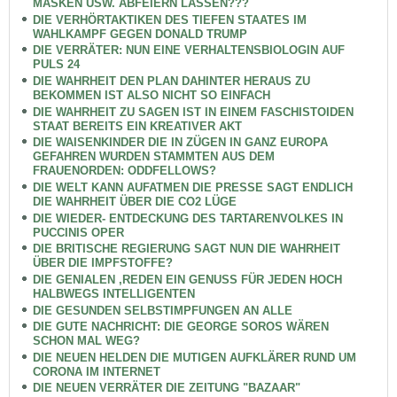
MASKEN USW. ABFEIERN LASSEN???
DIE VERHÖRTAKTIKEN DES TIEFEN STAATES IM
WAHLKAMPF GEGEN DONALD TRUMP
DIE VERRÄTER: NUN EINE VERHALTENSBIOLOGIN AUF
PULS 24
DIE WAHRHEIT DEN PLAN DAHINTER HERAUS ZU
BEKOMMEN IST ALSO NICHT SO EINFACH
DIE WAHRHEIT ZU SAGEN IST IN EINEM FASCHISTOIDEN
STAAT BEREITS EIN KREATIVER AKT
DIE WAISENKINDER DIE IN ZÜGEN IN GANZ EUROPA
GEFAHREN WURDEN STAMMTEN AUS DEM
FRAUENORDEN: ODDFELLOWS?
DIE WELT KANN AUFATMEN DIE PRESSE SAGT ENDLICH
DIE WAHRHEIT ÜBER DIE CO2 LÜGE
DIE WIEDER- ENTDECKUNG DES TARTARENVOLKES IN
PUCCINIS OPER
DIE BRITISCHE REGIERUNG SAGT NUN DIE WAHRHEIT
ÜBER DIE IMPFSTOFFE?
DIE GENIALEN ,REDEN EIN GENUSS FÜR JEDEN HOCH
HALBWEGS INTELLIGENTEN
DIE GESUNDEN SELBSTIMPFUNGEN AN ALLE
DIE GUTE NACHRICHT: DIE GEORGE SOROS WÄREN
SCHON MAL WEG?
DIE NEUEN HELDEN DIE MUTIGEN AUFKLÄRER RUND UM
CORONA IM INTERNET
DIE NEUEN VERRÄTER DIE ZEITUNG "BAZAAR"