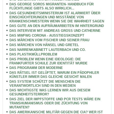
DAS GEORGE SOROS MIGRANTEN- HANDBUCH FÜR
FLÜCHTLINGE GIBTS ALSO WIRKLICH...
DAS GESUNDHEITSMINISTERIUM IST ALARMIERT ÜBER
EINSCHÜCHTERUNGEN UND MISSTÄNDE VON
KRANKENSCHWESTERN WENN SIE DIE WAHRHEIT SAGEN
DAS GUTE AN DEN AUFRÄUMARBEITEN IM HINTERGRUND
DAS INTERVIEW MIT ANDREAS GROSS UND CATHERINE
DAS MWFWG CORONA - AUSSTIEGSKONZEPT
DAS MÄRCHEN VOM FISCHER UND SEINER FRAU
DAS MÄRCHEN VON HÄNSEL UND GRETEL
DAS NARRENKABINETT LAUTERBACH UND CO.
DAS PLASTIKMÜLLPROBLEM
DAS PROBLEM WENN EINE IDEOLOGIE: DIE
FRANKFURTER SCHULE ZUR IDENTITÄT WURDE
DAS PROGRAMM DER MODERNE
DAS RÄTSEL IST GELÜFTET, WARUM EIN PÄDOPHILER
KÜNSTLER IMMER DAS GLEICHE GESICHT MALEN
DAS SYSTEM SCHÜTZT DIE MENSCHEN DIE
VERANTWORTLICH SIND IN DEN MEDIEN
DAS WICHTIGSTE WAS LERNEN WIR AUS DIESEM
GESUNDHEITSTERROR?
DAS ZIEL DER IMPFSTOFFE UND PCR TESTS WÄRE EIN
TRANSHUMANISMUS ODER DIE ZÜCHTUNG VON
MUTANTEN?
DAS AMERIKANISCHE MILITÄR GEGEN DIE CIA? WER IST