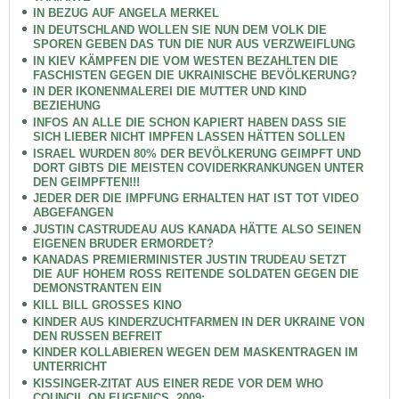
IN BEZUG AUF ANGELA MERKEL
IN DEUTSCHLAND WOLLEN SIE NUN DEM VOLK DIE
SPOREN GEBEN DAS TUN DIE NUR AUS VERZWEIFLUNG
IN KIEV KÄMPFEN DIE VOM WESTEN BEZAHLTEN DIE
FASCHISTEN GEGEN DIE UKRAINISCHE BEVÖLKERUNG?
IN DER IKONENMALEREI DIE MUTTER UND KIND
BEZIEHUNG
INFOS AN ALLE DIE SCHON KAPIERT HABEN DASS SIE
SICH LIEBER NICHT IMPFEN LASSEN HÄTTEN SOLLEN
ISRAEL WURDEN 80% DER BEVÖLKERUNG GEIMPFT UND
DORT GIBTS DIE MEISTEN COVIDERKRANKUNGEN UNTER
DEN GEIMPFTEN!!!
JEDER DER DIE IMPFUNG ERHALTEN HAT IST TOT VIDEO
ABGEFANGEN
JUSTIN CASTRUDEAU AUS KANADA HÄTTE ALSO SEINEN
EIGENEN BRUDER ERMORDET?
KANADAS PREMIERMINISTER JUSTIN TRUDEAU SETZT
DIE AUF HOHEM ROSS REITENDE SOLDATEN GEGEN DIE
DEMONSTRANTEN EIN
KILL BILL GROSSES KINO
KINDER AUS KINDERZUCHTFARMEN IN DER UKRAINE VON
DEN RUSSEN BEFREIT
KINDER KOLLABIEREN WEGEN DEM MASKENTRAGEN IM
UNTERRICHT
KISSINGER-ZITAT AUS EINER REDE VOR DEM WHO
COUNCIL ON EUGENICS, 2009: