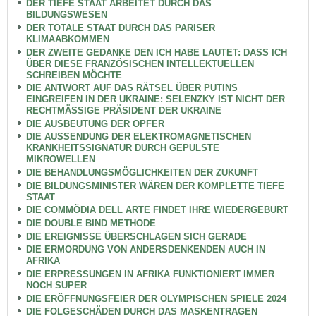
DER TIEFE STAAT ARBEITET DURCH DAS
BILDUNGSWESEN
DER TOTALE STAAT DURCH DAS PARISER
KLIMAABKOMMEN
DER ZWEITE GEDANKE DEN ICH HABE LAUTET: DASS ICH
ÜBER DIESE FRANZÖSISCHEN INTELLEKTUELLEN
SCHREIBEN MÖCHTE
DIE ANTWORT AUF DAS RÄTSEL ÜBER PUTINS
EINGREIFEN IN DER UKRAINE: SELENZKY IST NICHT DER
RECHTMÄSSIGE PRÄSIDENT DER UKRAINE
DIE AUSBEUTUNG DER OPFER
DIE AUSSENDUNG DER ELEKTROMAGNETISCHEN
KRANKHEITSSIGNATUR DURCH GEPULSTE
MIKROWELLEN
DIE BEHANDLUNGSMÖGLICHKEITEN DER ZUKUNFT
DIE BILDUNGSMINISTER WÄREN DER KOMPLETTE TIEFE
STAAT
DIE COMMÖDIA DELL ARTE FINDET IHRE WIEDERGEBURT
DIE DOUBLE BIND METHODE
DIE EREIGNISSE ÜBERSCHLAGEN SICH GERADE
DIE ERMORDUNG VON ANDERSDENKENDEN AUCH IN
AFRIKA
DIE ERPRESSUNGEN IN AFRIKA FUNKTIONIERT IMMER
NOCH SUPER
DIE ERÖFFNUNGSFEIER DER OLYMPISCHEN SPIELE 2024
DIE FOLGESCHÄDEN DURCH DAS MASKENTRAGEN