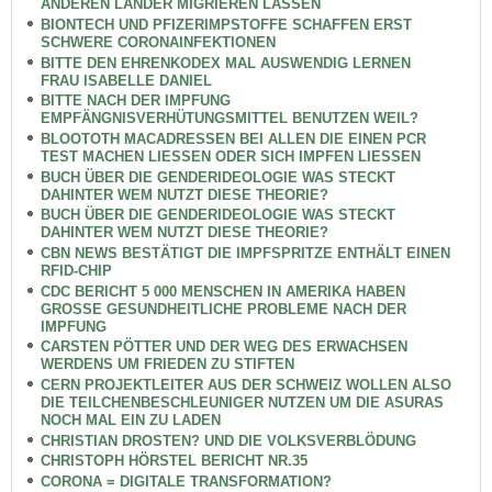
ANDEREN LÄNDER MIGRIEREN LASSEN
BIONTECH UND PFIZERIMPSTOFFE SCHAFFEN ERST
SCHWERE CORONAINFEKTIONEN
BITTE DEN EHRENKODEX MAL AUSWENDIG LERNEN
FRAU ISABELLE DANIEL
BITTE NACH DER IMPFUNG
EMPFÄNGNISVERHÜTUNGSMITTEL BENUTZEN WEIL?
BLOOTOTH MACADRESSEN BEI ALLEN DIE EINEN PCR
TEST MACHEN LIESSEN ODER SICH IMPFEN LIESSEN
BUCH ÜBER DIE GENDERIDEOLOGIE WAS STECKT
DAHINTER WEM NUTZT DIESE THEORIE?
BUCH ÜBER DIE GENDERIDEOLOGIE WAS STECKT
DAHINTER WEM NUTZT DIESE THEORIE?
CBN NEWS BESTÄTIGT DIE IMPFSPRITZE ENTHÄLT EINEN
RFID-CHIP
CDC BERICHT 5 000 MENSCHEN IN AMERIKA HABEN
GROSSE GESUNDHEITLICHE PROBLEME NACH DER
IMPFUNG
CARSTEN PÖTTER UND DER WEG DES ERWACHSEN
WERDENS UM FRIEDEN ZU STIFTEN
CERN PROJEKTLEITER AUS DER SCHWEIZ WOLLEN ALSO
DIE TEILCHENBESCHLEUNIGER NUTZEN UM DIE ASURAS
NOCH MAL EIN ZU LADEN
CHRISTIAN DROSTEN? UND DIE VOLKSVERBLÖDUNG
CHRISTOPH HÖRSTEL BERICHT NR.35
CORONA = DIGITALE TRANSFORMATION?