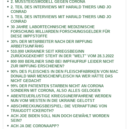
2. MUSSTEIGSMODELL GEGEN CORONA
2. TEIL DES INTERVIEWS MIT HARALD THIERS UND JO
CONRAD
3. TEIL DES INTERVIEWS MIT HARALD THIERS UND JO
CONRAD
30 JAHRE LABORTECHNISCHE MEDIZINISCHE
FORSCHUNG MILLIARDEN FORSCHUNGSGELDER FÜR
DIESE IMPFSTOFFE
30% DER MITARBEITER NACH DER IMPFUNG
ARBEITSUNFÄHIG
510.000 UKRAINER SEIT KRIEGSBEGINN
ZURÜCKGEKEHRT STEHT IN DER "WELT" VOM 28.3.2022
800 000 BERLINER SIND BEI IMPFAUFRUF LEIDER NICHT
ZUR IMPFUNG ERSCHIENEN?
90% DES FLEISCHES IN DEN FLEISCHFABRIKEN VON MAC
DONALD WAR MENSCHENFLEISCH NA WER HÄTTE DAS
NICHT GEDACHT
99% DER PATIENTEN STARBEN NICHT AN CORONA
SONDERN MIT CORONA, ALSO ALLES GELOGEN
ABENTEUERLUSTIGE KRIEGSUNERFAHRENE WERDEN
NUN VOM WESTEN IN DIE UKRAINE GELOTST
ABSCHRECKUNGSBEISPIEL: DIE VERHAFTUNG VON
TRAUGOTT ICKEROTH?
ACH JOE BIDEN SOLL NUN DOCH GEWÄHLT WORDEN
SEIN?
ACH JA DIE CORONAAPP?