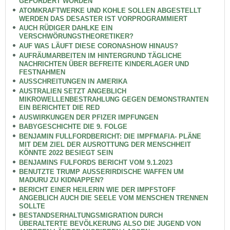
GEFÖRDERT WORDEN
ATOMKRAFTWERKE UND KOHLE SOLLEN ABGESTELLT
WERDEN DAS DESASTER IST VORPROGRAMMIERT
AUCH RÜDIGER DAHLKE EIN
VERSCHWÖRUNGSTHEORETIKER?
AUF WAS LÄUFT DIESE CORONASHOW HINAUS?
AUFRÄUMARBEITEN IM HINTERGRUND TÄGLICHE
NACHRICHTEN ÜBER BEFREITE KINDERLAGER UND
FESTNAHMEN
AUSSCHREITUNGEN IN AMERIKA
AUSTRALIEN SETZT ANGEBLICH
MIKROWELLENBESTRAHLUNG GEGEN DEMONSTRANTEN
EIN BERICHTET DIE RED
AUSWIRKUNGEN DER PFIZER IMPFUNGEN
BABYGESCHICHTE DIE 9. FOLGE
BENJAMIN FULLFORDBERICHT: DIE IMPFMAFIA- PLÄNE
MIT DEM ZIEL DER AUSROTTUNG DER MENSCHHEIT
KÖNNTE 2022 BESIEGT SEIN
BENJAMINS FULFORDS BERICHT VOM 9.1.2023
BENUTZTE TRUMP AUSSERIRDISCHE WAFFEN UM
MADURU ZU KIDNAPPEN?
BERICHT EINER HEILERIN WIE DER IMPFSTOFF
ANGEBLICH AUCH DIE SEELE VOM MENSCHEN TRENNEN
SOLLTE
BESTANDSERHALTUNGSMIGRATION DURCH
ÜBERALTERTE BEVÖLKERUNG ALSO DIE JUGEND VON