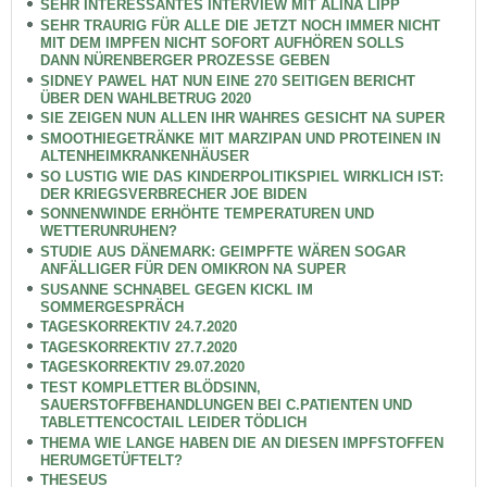
SEHR INTERESSANTES INTERVIEW MIT ALINA LIPP
SEHR TRAURIG FÜR ALLE DIE JETZT NOCH IMMER NICHT
MIT DEM IMPFEN NICHT SOFORT AUFHÖREN SOLLS
DANN NÜRENBERGER PROZESSE GEBEN
SIDNEY PAWEL HAT NUN EINE 270 SEITIGEN BERICHT
ÜBER DEN WAHLBETRUG 2020
SIE ZEIGEN NUN ALLEN IHR WAHRES GESICHT NA SUPER
SMOOTHIEGETRÄNKE MIT MARZIPAN UND PROTEINEN IN
ALTENHEIMKRANKENHÄUSER
SO LUSTIG WIE DAS KINDERPOLITIKSPIEL WIRKLICH IST:
DER KRIEGSVERBRECHER JOE BIDEN
SONNENWINDE ERHÖHTE TEMPERATUREN UND
WETTERUNRUHEN?
STUDIE AUS DÄNEMARK: GEIMPFTE WÄREN SOGAR
ANFÄLLIGER FÜR DEN OMIKRON NA SUPER
SUSANNE SCHNABEL GEGEN KICKL IM
SOMMERGESPRÄCH
TAGESKORREKTIV 24.7.2020
TAGESKORREKTIV 27.7.2020
TAGESKORREKTIV 29.07.2020
TEST KOMPLETTER BLÖDSINN,
SAUERSTOFFBEHANDLUNGEN BEI C.PATIENTEN UND
TABLETTENCOCTAIL LEIDER TÖDLICH
THEMA WIE LANGE HABEN DIE AN DIESEN IMPFSTOFFEN
HERUMGETÜFTELT?
THESEUS