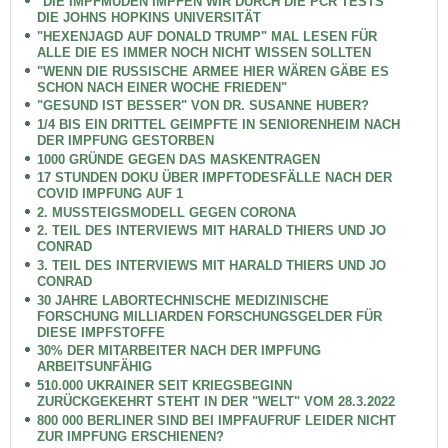
"DIE IMPFMÜDEN IMPFEN WIR DURCH DIE PCR TESTS"
DIE JOHNS HOPKINS UNIVERSITÄT
"HEXENJAGD AUF DONALD TRUMP" MAL LESEN FÜR
ALLE DIE ES IMMER NOCH NICHT WISSEN SOLLTEN
"WENN DIE RUSSISCHE ARMEE HIER WÄREN GÄBE ES
SCHON NACH EINER WOCHE FRIEDEN"
"GESUND IST BESSER" VON DR. SUSANNE HUBER?
1/4 BIS EIN DRITTEL GEIMPFTE IN SENIORENHEIM NACH
DER IMPFUNG GESTORBEN
1000 GRÜNDE GEGEN DAS MASKENTRAGEN
17 STUNDEN DOKU ÜBER IMPFTODESFÄLLE NACH DER
COVID IMPFUNG AUF 1
2. MUSSTEIGSMODELL GEGEN CORONA
2. TEIL DES INTERVIEWS MIT HARALD THIERS UND JO
CONRAD
3. TEIL DES INTERVIEWS MIT HARALD THIERS UND JO
CONRAD
30 JAHRE LABORTECHNISCHE MEDIZINISCHE
FORSCHUNG MILLIARDEN FORSCHUNGSGELDER FÜR
DIESE IMPFSTOFFE
30% DER MITARBEITER NACH DER IMPFUNG
ARBEITSUNFÄHIG
510.000 UKRAINER SEIT KRIEGSBEGINN
ZURÜCKGEKEHRT STEHT IN DER "WELT" VOM 28.3.2022
800 000 BERLINER SIND BEI IMPFAUFRUF LEIDER NICHT
ZUR IMPFUNG ERSCHIENEN?