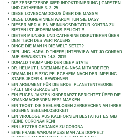
DIE ZERSETZENDE 68ER INDOKTRINIERUNG | CARSTEN
UND CATHERINE 3. 2. 25
DIESE LOVESCAMDOKUS ÜBER DIE MASSAI
DIESE LÜGNERINNEN WARUM TUN SIE DAS?
DIESER MEDIALEN MEINUNGSDIKTATUR KONTRA ZU
BIETEN IST JEDERMANNS PFLICHT!!!
DIETER MIUNSKE UND CATHERINE DISKUTIEREN ÜBER
DEN TISCH DES VERTRAUENS
DINGE DIE MAN IN DIE WELT SETZT?
DIPL.-ING. HARALD THIERS| INTERVIEW MIT JO CONRAD
AUF BEWUSST.TV 14.8. 2019
DONALD TRUMP UND DER DEEP STATE
DR. HELMUT LINDEMANN EX- NASA MITARBEITER
DRAMA IN LEIPZIG PFLEGEHEIM NACH DER IMPFUNG
STARB JEDER 4. BEWOHNER
EIN ARGUMENT FÜR DIE ERDE- PLANETENTHEORIE
FÄLLT MIR GERADE EIN
EIN EUGEN JANZEN KINDERARZT BERICHTET ÜBER DIE
KRANKMACHENDEN FFP2 MASKEN
EIN TROST: DIE SEELENLOSEN ZERBRECHEN AN IHRER
EIGENEN SEELENLOSIGKEIT
EIN VIROLOGE AUS KALIFORNIEN BESTÄTIGT ES GIBT
KEINE CORONAVIREN!
EIN LETZTER GEDANKE ZU CORONA
EINE FRAGE WARUM MUSS MAN ALS DOPPELT