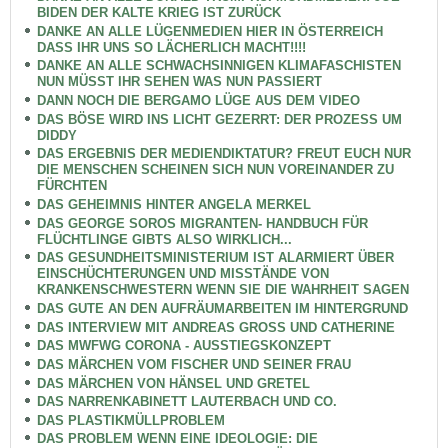
BIDEN DER KALTE KRIEG IST ZURÜCK
DANKE AN ALLE LÜGENMEDIEN HIER IN ÖSTERREICH
DASS IHR UNS SO LÄCHERLICH MACHT!!!!
DANKE AN ALLE SCHWACHSINNIGEN KLIMAFASCHISTEN
NUN MÜSST IHR SEHEN WAS NUN PASSIERT
DANN NOCH DIE BERGAMO LÜGE AUS DEM VIDEO
DAS BÖSE WIRD INS LICHT GEZERRT: DER PROZESS UM
DIDDY
DAS ERGEBNIS DER MEDIENDIKTATUR? FREUT EUCH NUR
DIE MENSCHEN SCHEINEN SICH NUN VOREINANDER ZU
FÜRCHTEN
DAS GEHEIMNIS HINTER ANGELA MERKEL
DAS GEORGE SOROS MIGRANTEN- HANDBUCH FÜR
FLÜCHTLINGE GIBTS ALSO WIRKLICH...
DAS GESUNDHEITSMINISTERIUM IST ALARMIERT ÜBER
EINSCHÜCHTERUNGEN UND MISSTÄNDE VON
KRANKENSCHWESTERN WENN SIE DIE WAHRHEIT SAGEN
DAS GUTE AN DEN AUFRÄUMARBEITEN IM HINTERGRUND
DAS INTERVIEW MIT ANDREAS GROSS UND CATHERINE
DAS MWFWG CORONA - AUSSTIEGSKONZEPT
DAS MÄRCHEN VOM FISCHER UND SEINER FRAU
DAS MÄRCHEN VON HÄNSEL UND GRETEL
DAS NARRENKABINETT LAUTERBACH UND CO.
DAS PLASTIKMÜLLPROBLEM
DAS PROBLEM WENN EINE IDEOLOGIE: DIE