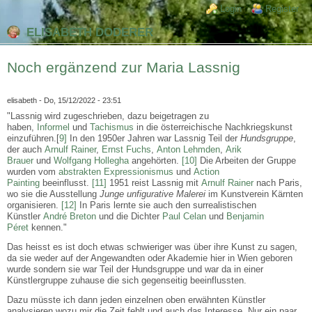
Direkt zum Inhalt
Skip to search
Login links
Login
Register
ELISABETH DODERER
Noch ergänzend zur Maria Lassnig
elisabeth
- Do, 15/12/2022 - 23:51
"Lassnig wird zugeschrieben, dazu beigetragen zu
haben,
Informel
und
Tachismus
in die österreichische Nachkriegskunst
einzuführen.[
9]
In den 1950er Jahren war Lassnig Teil der
Hundsgruppe
,
der auch
Arnulf Rainer
,
Ernst Fuchs
,
Anton Lehmden
,
Arik
Brauer
und
Wolfgang Hollegha
angehörten.
[10]
Die Arbeiten der Gruppe
wurden vom
abstrakten Expressionismus
und
Action
Painting
beeinflusst.
[11]
1951 reist Lassnig mit
Arnulf Rainer
nach Paris,
wo sie die Ausstellung
Junge unfigurative Malerei
im Kunstverein Kärnten
organisieren.
[12]
In Paris lernte sie auch den surrealistischen
Künstler
André Breton
und die Dichter
Paul Celan
und
Benjamin
Péret
kennen."
Das heisst es ist doch etwas schwieriger was über ihre Kunst zu sagen,
da sie weder auf der Angewandten oder Akademie hier in Wien geboren
wurde sondern sie war Teil der Hundsgruppe und war da in einer
Künstlergruppe zuhause die sich gegenseitig beeinflussten.
Dazu müsste ich dann jeden einzelnen oben erwähnten Künstler
analysieren wozu mir die Zeit fehlt und auch das Interesse. Nur ein paar