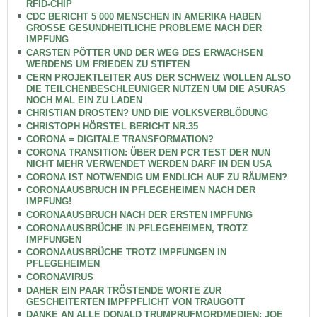
RFID-CHIP
CDC BERICHT 5 000 MENSCHEN IN AMERIKA HABEN
GROSSE GESUNDHEITLICHE PROBLEME NACH DER
IMPFUNG
CARSTEN PÖTTER UND DER WEG DES ERWACHSEN
WERDENS UM FRIEDEN ZU STIFTEN
CERN PROJEKTLEITER AUS DER SCHWEIZ WOLLEN ALSO
DIE TEILCHENBESCHLEUNIGER NUTZEN UM DIE ASURAS
NOCH MAL EIN ZU LADEN
CHRISTIAN DROSTEN? UND DIE VOLKSVERBLÖDUNG
CHRISTOPH HÖRSTEL BERICHT NR.35
CORONA = DIGITALE TRANSFORMATION?
CORONA TRANSITION: ÜBER DEN PCR TEST DER NUN
NICHT MEHR VERWENDET WERDEN DARF IN DEN USA
CORONA IST NOTWENDIG UM ENDLICH AUF ZU RÄUMEN?
CORONAAUSBRUCH IN PFLEGEHEIMEN NACH DER
IMPFUNG!
CORONAAUSBRUCH NACH DER ERSTEN IMPFUNG
CORONAAUSBRÜCHE IN PFLEGEHEIMEN, TROTZ
IMPFUNGEN
CORONAAUSBRÜCHE TROTZ IMPFUNGEN IN
PFLEGEHEIMEN
CORONAVIRUS
DAHER EIN PAAR TRÖSTENDE WORTE ZUR
GESCHEITERTEN IMPFPFLICHT VON TRAUGOTT
DANKE AN ALLE DONALD TRUMPRUFMORDMEDIEN: JOE