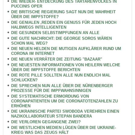
DIE WIEDER- ENTDECKUNG DES TARTARENVOLKES IN
PUCCINIS OPER
DIE BRITISCHE REGIERUNG SAGT NUN DIE WAHRHEIT
ÜBER DIE IMPFSTOFFE?
DIE GENIALEN ,REDEN EIN GENUSS FÜR JEDEN HOCH
HALBWEGS INTELLIGENTEN
DIE GESUNDEN SELBSTIMPFUNGEN AN ALLE
DIE GUTE NACHRICHT: DIE GEORGE SOROS WÄREN
SCHON MAL WEG?
DIE NEUEN HELDEN DIE MUTIGEN AUFKLÄRER RUND UM
CORONA IM INTERNET
DIE NEUEN VERRÄTER DIE ZEITUNG "BAZAAR"
DIE NEUESTEN INFORMATIONEN VON HEILERN WELCHE
ÜBER DIE IMPFSTOFFE BERICHTEN
DIE ROTE PILLE SOLLTEN ALLE NUN ENDLICH MAL
SCHLUCKEN?
DIE SPRECHEN NUN ALLE ÜBER DIE NÜRENBERGER
PROZESSE FÜR DIE IMPFWAHNSINNIGEN
DIE SYSTEMATISCHE ERMORDUNG VON
CORONAPATIENTEN UM DIE CORONATOTENZAHLEN ZU
ERHÖHEN
DIE UKRAINISCHE PARTEI SWOBODA VEREHREN EINEN
NAZIKOLLABORATEUR STEPAN BANDERA
DIE VERLOREN GEGANGENE ZWEI?
DIE WESTLICHEN MEDIEN LÜGEN ÜBER DIE UKRAINE-
KRIEG WAS DAS ZEUGS HÄLT