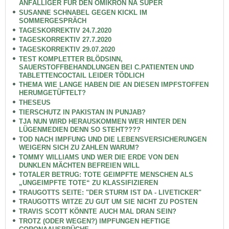
ANFÄLLIGER FÜR DEN OMIKRON NA SUPER
SUSANNE SCHNABEL GEGEN KICKL IM
SOMMERGESPRÄCH
TAGESKORREKTIV 24.7.2020
TAGESKORREKTIV 27.7.2020
TAGESKORREKTIV 29.07.2020
TEST KOMPLETTER BLÖDSINN,
SAUERSTOFFBEHANDLUNGEN BEI C.PATIENTEN UND
TABLETTENCOCTAIL LEIDER TÖDLICH
THEMA WIE LANGE HABEN DIE AN DIESEN IMPFSTOFFEN
HERUMGETÜFTELT?
THESEUS
TIERSCHUTZ IN PAKISTAN IN PUNJAB?
TJA NUN WIRD HERAUSKOMMEN WER HINTER DEN
LÜGENMEDIEN DENN SO STEHT????
TOD NACH IMPFUNG UND DIE LEBENSVERSICHERUNGEN
WEIGERN SICH ZU ZAHLEN WARUM?
TOMMY WILLIAMS UND WER DIE ERDE VON DEN
DUNKLEN MÄCHTEN BEFREIEN WILL
TOTALER BETRUG: TOTE GEIMPFTE MENSCHEN ALS
„UNGEIMPFTE TOTE“ ZU KLASSIFIZIEREN
TRAUGOTTS SEITE: "DER STURM IST DA - LIVETICKER"
TRAUGOTTS WITZE ZU GUT UM SIE NICHT ZU POSTEN
TRAVIS SCOTT KÖNNTE AUCH MAL DRAN SEIN?
TROTZ (ODER WEGEN?) IMPFUNGEN HEFTIGE