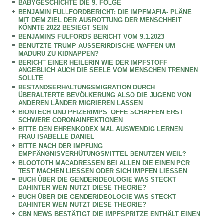
BABYGESCHICHTE DIE 9. FOLGE
BENJAMIN FULLFORDBERICHT: DIE IMPFMAFIA- PLÄNE
MIT DEM ZIEL DER AUSROTTUNG DER MENSCHHEIT
KÖNNTE 2022 BESIEGT SEIN
BENJAMINS FULFORDS BERICHT VOM 9.1.2023
BENUTZTE TRUMP AUSSERIRDISCHE WAFFEN UM
MADURU ZU KIDNAPPEN?
BERICHT EINER HEILERIN WIE DER IMPFSTOFF
ANGEBLICH AUCH DIE SEELE VOM MENSCHEN TRENNEN
SOLLTE
BESTANDSERHALTUNGSMIGRATION DURCH
ÜBERALTERTE BEVÖLKERUNG ALSO DIE JUGEND VON
ANDEREN LÄNDER MIGRIEREN LASSEN
BIONTECH UND PFIZERIMPSTOFFE SCHAFFEN ERST
SCHWERE CORONAINFEKTIONEN
BITTE DEN EHRENKODEX MAL AUSWENDIG LERNEN
FRAU ISABELLE DANIEL
BITTE NACH DER IMPFUNG
EMPFÄNGNISVERHÜTUNGSMITTEL BENUTZEN WEIL?
BLOOTOTH MACADRESSEN BEI ALLEN DIE EINEN PCR
TEST MACHEN LIESSEN ODER SICH IMPFEN LIESSEN
BUCH ÜBER DIE GENDERIDEOLOGIE WAS STECKT
DAHINTER WEM NUTZT DIESE THEORIE?
BUCH ÜBER DIE GENDERIDEOLOGIE WAS STECKT
DAHINTER WEM NUTZT DIESE THEORIE?
CBN NEWS BESTÄTIGT DIE IMPFSPRITZE ENTHÄLT EINEN