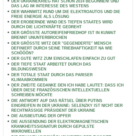
DER UKRAINEKRIEG HAT SCHON 2014 BEGONNEN! UND
DAS LAG IM INTERESSE DES WESTENS
DER WAHNWITZ RUND UM DIE ELEKTROAUTOS UND DIE
FREIE ENERGIE ALS LÖSUNG
DER EROBERNDE WIND DES TIEFEN STAATES WIRD
DURCH DIE LICHTKRÄFTE GEDREHT
DER GRÖSSTE AUTOREIFENFRIEDHOF IST IN KUWAIT
BRENNT UNUNTERBROCHEN
DER GRÖSSTE WITZ DER "GEGENDERTE" MENSCH
DEFINIERT DURCH SEINE TRIEBHAFTIGKEIT NA WIE
SCHÖÖÖN?
DER GUTE WITZ ZUM EINSCHLAFEN EINFACH ZU GUT
DER TIEFE STAAT ARBEITET DURCH DAS
BILDUNGSWESEN
DER TOTALE STAAT DURCH DAS PARISER
KLIMAABKOMMEN
DER ZWEITE GEDANKE DEN ICH HABE LAUTET: DASS ICH
ÜBER DIESE FRANZÖSISCHEN INTELLEKTUELLEN
SCHREIBEN MÖCHTE
DIE ANTWORT AUF DAS RÄTSEL ÜBER PUTINS
EINGREIFEN IN DER UKRAINE: SELENZKY IST NICHT DER
RECHTMÄSSIGE PRÄSIDENT DER UKRAINE
DIE AUSBEUTUNG DER OPFER
DIE AUSSENDUNG DER ELEKTROMAGNETISCHEN
KRANKHEITSSIGNATUR DURCH GEPULSTE
MIKROWELLEN