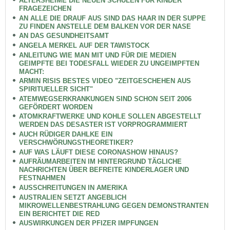
ALTERSHEIME DIE NEUEN SCHULEN FÜR KINDER
FRAGEZEICHEN
AN ALLE DIE DRAUF AUS SIND DAS HAAR IN DER SUPPE
ZU FINDEN ANSTELLE DEM BALKEN VOR DER NASE
AN DAS GESUNDHEITSAMT
ANGELA MERKEL AUF DER TAWISTOCK
ANLEITUNG WIE MAN MIT UND FÜR DIE MEDIEN
GEIMPFTE BEI TODESFALL WIEDER ZU UNGEIMPFTEN
MACHT:
ARMIN RISIS BESTES VIDEO "ZEITGESCHEHEN AUS
SPIRITUELLER SICHT"
ATEMWEGSERKRANKUNGEN SIND SCHON SEIT 2006
GEFÖRDERT WORDEN
ATOMKRAFTWERKE UND KOHLE SOLLEN ABGESTELLT
WERDEN DAS DESASTER IST VORPROGRAMMIERT
AUCH RÜDIGER DAHLKE EIN
VERSCHWÖRUNGSTHEORETIKER?
AUF WAS LÄUFT DIESE CORONASHOW HINAUS?
AUFRÄUMARBEITEN IM HINTERGRUND TÄGLICHE
NACHRICHTEN ÜBER BEFREITE KINDERLAGER UND
FESTNAHMEN
AUSSCHREITUNGEN IN AMERIKA
AUSTRALIEN SETZT ANGEBLICH
MIKROWELLENBESTRAHLUNG GEGEN DEMONSTRANTEN
EIN BERICHTET DIE RED
AUSWIRKUNGEN DER PFIZER IMPFUNGEN