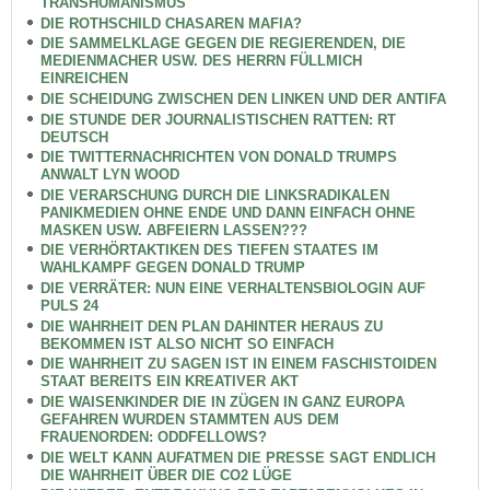
TRANSHUMANISMUS
DIE ROTHSCHILD CHASAREN MAFIA?
DIE SAMMELKLAGE GEGEN DIE REGIERENDEN, DIE
MEDIENMACHER USW. DES HERRN FÜLLMICH
EINREICHEN
DIE SCHEIDUNG ZWISCHEN DEN LINKEN UND DER ANTIFA
DIE STUNDE DER JOURNALISTISCHEN RATTEN: RT
DEUTSCH
DIE TWITTERNACHRICHTEN VON DONALD TRUMPS
ANWALT LYN WOOD
DIE VERARSCHUNG DURCH DIE LINKSRADIKALEN
PANIKMEDIEN OHNE ENDE UND DANN EINFACH OHNE
MASKEN USW. ABFEIERN LASSEN???
DIE VERHÖRTAKTIKEN DES TIEFEN STAATES IM
WAHLKAMPF GEGEN DONALD TRUMP
DIE VERRÄTER: NUN EINE VERHALTENSBIOLOGIN AUF
PULS 24
DIE WAHRHEIT DEN PLAN DAHINTER HERAUS ZU
BEKOMMEN IST ALSO NICHT SO EINFACH
DIE WAHRHEIT ZU SAGEN IST IN EINEM FASCHISTOIDEN
STAAT BEREITS EIN KREATIVER AKT
DIE WAISENKINDER DIE IN ZÜGEN IN GANZ EUROPA
GEFAHREN WURDEN STAMMTEN AUS DEM
FRAUENORDEN: ODDFELLOWS?
DIE WELT KANN AUFATMEN DIE PRESSE SAGT ENDLICH
DIE WAHRHEIT ÜBER DIE CO2 LÜGE