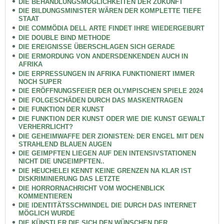
DIE BEHANDLUNGSMÖGLICHKEITEN DER ZUKUNFT
DIE BILDUNGSMINISTER WÄREN DER KOMPLETTE TIEFE
STAAT
DIE COMMÖDIA DELL ARTE FINDET IHRE WIEDERGEBURT
DIE DOUBLE BIND METHODE
DIE EREIGNISSE ÜBERSCHLAGEN SICH GERADE
DIE ERMORDUNG VON ANDERSDENKENDEN AUCH IN
AFRIKA
DIE ERPRESSUNGEN IN AFRIKA FUNKTIONIERT IMMER
NOCH SUPER
DIE ERÖFFNUNGSFEIER DER OLYMPISCHEN SPIELE 2024
DIE FOLGESCHÄDEN DURCH DAS MASKENTRAGEN
DIE FUNKTION DER KUNST
DIE FUNKTION DER KUNST ODER WIE DIE KUNST GEWALT
VERHERRLICHT?
DIE GEHEIMWAFFE DER ZIONISTEN: DER ENGEL MIT DEN
STRAHLEND BLAUEN AUGEN
DIE GEIMPFTEN LIEGEN AUF DEN INTENSIVSTATIONEN
NICHT DIE UNGEIMPFTEN..
DIE HEUCHELEI KENNT KEINE GRENZEN NA KLAR IST
DISKRIMINIERUNG DAS LETZTE
DIE HORRORNACHRICHT VOM WOCHENBLICK
KOMMENTIEREN
DIE IDENTITÄTSSCHWINDEL DIE DURCH DAS INTERNET
MÖGLICH WURDE
DIE KÜNSTLER DIE SICH DEN WÜNSCHEN DER