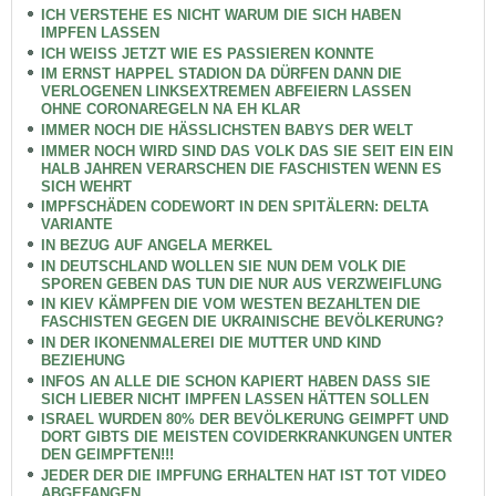
ICH VERSTEHE ES NICHT WARUM DIE SICH HABEN
IMPFEN LASSEN
ICH WEISS JETZT WIE ES PASSIEREN KONNTE
IM ERNST HAPPEL STADION DA DÜRFEN DANN DIE
VERLOGENEN LINKSEXTREMEN ABFEIERN LASSEN
OHNE CORONAREGELN NA EH KLAR
IMMER NOCH DIE HÄSSLICHSTEN BABYS DER WELT
IMMER NOCH WIRD SIND DAS VOLK DAS SIE SEIT EIN EIN
HALB JAHREN VERARSCHEN DIE FASCHISTEN WENN ES
SICH WEHRT
IMPFSCHÄDEN CODEWORT IN DEN SPITÄLERN: DELTA
VARIANTE
IN BEZUG AUF ANGELA MERKEL
IN DEUTSCHLAND WOLLEN SIE NUN DEM VOLK DIE
SPOREN GEBEN DAS TUN DIE NUR AUS VERZWEIFLUNG
IN KIEV KÄMPFEN DIE VOM WESTEN BEZAHLTEN DIE
FASCHISTEN GEGEN DIE UKRAINISCHE BEVÖLKERUNG?
IN DER IKONENMALEREI DIE MUTTER UND KIND
BEZIEHUNG
INFOS AN ALLE DIE SCHON KAPIERT HABEN DASS SIE
SICH LIEBER NICHT IMPFEN LASSEN HÄTTEN SOLLEN
ISRAEL WURDEN 80% DER BEVÖLKERUNG GEIMPFT UND
DORT GIBTS DIE MEISTEN COVIDERKRANKUNGEN UNTER
DEN GEIMPFTEN!!!
JEDER DER DIE IMPFUNG ERHALTEN HAT IST TOT VIDEO
ABGEFANGEN