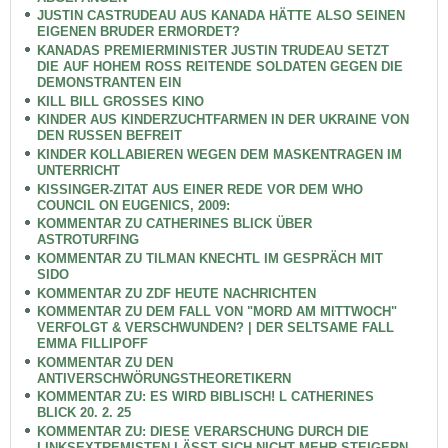
JUSTIN CASTRUDEAU AUS KANADA HÄTTE ALSO SEINEN
EIGENEN BRUDER ERMORDET?
KANADAS PREMIERMINISTER JUSTIN TRUDEAU SETZT
DIE AUF HOHEM ROSS REITENDE SOLDATEN GEGEN DIE
DEMONSTRANTEN EIN
KILL BILL GROSSES KINO
KINDER AUS KINDERZUCHTFARMEN IN DER UKRAINE VON
DEN RUSSEN BEFREIT
KINDER KOLLABIEREN WEGEN DEM MASKENTRAGEN IM
UNTERRICHT
KISSINGER-ZITAT AUS EINER REDE VOR DEM WHO
COUNCIL ON EUGENICS, 2009:
KOMMENTAR ZU CATHERINES BLICK ÜBER
ASTROTURFING
KOMMENTAR ZU TILMAN KNECHTL IM GESPRÄCH MIT
SIDO
KOMMENTAR ZU ZDF HEUTE NACHRICHTEN
KOMMENTAR ZU DEM FALL VON "MORD AM MITTWOCH"
VERFOLGT & VERSCHWUNDEN? | DER SELTSAME FALL
EMMA FILLIPOFF
KOMMENTAR ZU DEN
ANTIVERSCHWÖRUNGSTHEORETIKERN
KOMMENTAR ZU: ES WIRD BIBLISCH! L CATHERINES
BLICK 20. 2. 25
KOMMENTAR ZU: DIESE VERARSCHUNG DURCH DIE
LINKSEXTREMISTEN LÄSST SICH NICHT MEHR STEIGERN