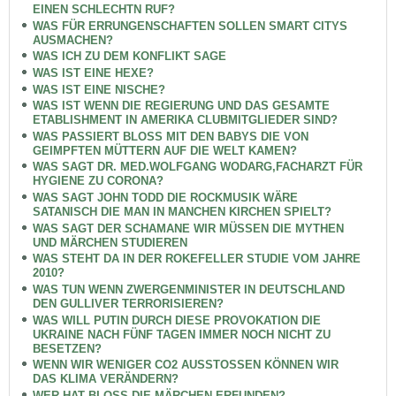
EINEN SCHLECHTN RUF?
WAS FÜR ERRUNGENSCHAFTEN SOLLEN SMART CITYS
AUSMACHEN?
WAS ICH ZU DEM KONFLIKT SAGE
WAS IST EINE HEXE?
WAS IST EINE NISCHE?
WAS IST WENN DIE REGIERUNG UND DAS GESAMTE
ETABLISHMENT IN AMERIKA CLUBMITGLIEDER SIND?
WAS PASSIERT BLOSS MIT DEN BABYS DIE VON
GEIMPFTEN MÜTTERN AUF DIE WELT KAMEN?
WAS SAGT DR. MED.WOLFGANG WODARG,FACHARZT FÜR
HYGIENE ZU CORONA?
WAS SAGT JOHN TODD DIE ROCKMUSIK WÄRE
SATANISCH DIE MAN IN MANCHEN KIRCHEN SPIELT?
WAS SAGT DER SCHAMANE WIR MÜSSEN DIE MYTHEN
UND MÄRCHEN STUDIEREN
WAS STEHT DA IN DER ROKEFELLER STUDIE VOM JAHRE
2010?
WAS TUN WENN ZWERGENMINISTER IN DEUTSCHLAND
DEN GULLIVER TERRORISIEREN?
WAS WILL PUTIN DURCH DIESE PROVOKATION DIE
UKRAINE NACH FÜNF TAGEN IMMER NOCH NICHT ZU
BESETZEN?
WENN WIR WENIGER CO2 AUSSTOSSEN KÖNNEN WIR
DAS KLIMA VERÄNDERN?
WER HAT BLOSS DIE MÄRCHEN ERFUNDEN?