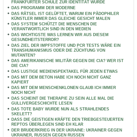
FRANKFURTER SCHULE ZUR IDENTITÄT WURDE
DAS PROGRAMM DER MODERNE
DAS RÄTSEL IST GELÜFTET, WARUM EIN PÄDOPHILER
KÜNSTLER IMMER DAS GLEICHE GESICHT MALEN
DAS SYSTEM SCHÜTZT DIE MENSCHEN DIE
VERANTWORTLICH SIND IN DEN MEDIEN
DAS WICHTIGSTE WAS LERNEN WIR AUS DIESEM
GESUNDHEITSTERROR?
DAS ZIEL DER IMPFSTOFFE UND PCR TESTS WÄRE EIN
TRANSHUMANISMUS ODER DIE ZÜCHTUNG VON
MUTANTEN?
DAS AMERIKANISCHE MILITÄR GEGEN DIE CIA? WER IST
DIE CIA?
DAS LUSTIGE MEDIENSPEKTAKEL FÜR JEDEN ETWAS
DAS MIT DEM BETON HABE ICH NOCH NICHT GANZ
KAPIERT
DAS MIT DEM MENSCHENKLONEN GLAUB ICH IMMER
NOCH NICHT
DAS SCHEINT DIE THERAPIE ZU SEIN ALLE MAL DIE
GULLIVERGESCHICHTE LESEN
DAS TOTE BABY WURDE NUN ALS STRAHLENDES
SKELETT?
DASS DIE GEISTIGEN KRÄFTE DEN TRIEBGESTEUERTEN
REPTOS ÜBERLEGEN SIND EH KLAR
DER BRUDERKRIEG IN DER UKRAINE: UKRAINER GEGEN
UKRAINER, RUSSEN GEGEN RUSSEN