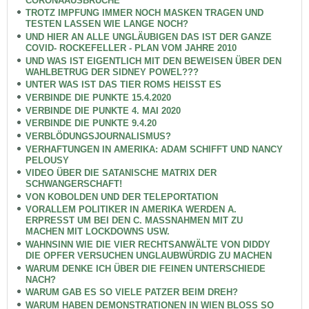
CORONAAUSBRÜCHE
TROTZ IMPFUNG IMMER NOCH MASKEN TRAGEN UND
TESTEN LASSEN WIE LANGE NOCH?
UND HIER AN ALLE UNGLÄUBIGEN DAS IST DER GANZE
COVID- ROCKEFELLER - PLAN VOM JAHRE 2010
UND WAS IST EIGENTLICH MIT DEN BEWEISEN ÜBER DEN
WAHLBETRUG DER SIDNEY POWEL???
UNTER WAS IST DAS TIER ROMS HEISST ES
VERBINDE DIE PUNKTE 15.4.2020
VERBINDE DIE PUNKTE 4. MAI 2020
VERBINDE DIE PUNKTE 9.4.20
VERBLÖDUNGSJOURNALISMUS?
VERHAFTUNGEN IN AMERIKA: ADAM SCHIFFT UND NANCY
PELOUSY
VIDEO ÜBER DIE SATANISCHE MATRIX DER
SCHWANGERSCHAFT!
VON KOBOLDEN UND DER TELEPORTATION
VORALLEM POLITIKER IN AMERIKA WERDEN A.
ERPRESST UM BEI DEN C. MASSNAHMEN MIT ZU
MACHEN MIT LOCKDOWNS USW.
WAHNSINN WIE DIE VIER RECHTSANWÄLTE VON DIDDY
DIE OPFER VERSUCHEN UNGLAUBWÜRDIG ZU MACHEN
WARUM DENKE ICH ÜBER DIE FEINEN UNTERSCHIEDE
NACH?
WARUM GAB ES SO VIELE PATZER BEIM DREH?
WARUM HABEN DEMONSTRATIONEN IN WIEN BLOSS SO