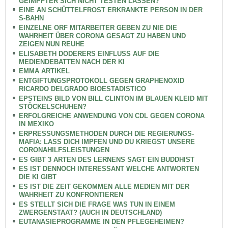
GEIMPFTER SICH NICHT TESTEN LASSEN?
EINE AN SCHÜTTELFROST ERKRANKTE PERSON IN DER
S-BAHN
EINZELNE ORF MITARBEITER GEBEN ZU NIE DIE
WAHRHEIT ÜBER CORONA GESAGT ZU HABEN UND
ZEIGEN NUN REUHE
ELISABETH DODERERS EINFLUSS AUF DIE
MEDIENDEBATTEN NACH DER KI
EMMA ARTIKEL
ENTGIFTUNGSPROTOKOLL GEGEN GRAPHENOXID
RICARDO DELGRADO BIOESTADISTICO
EPSTEINS BILD VON BILL CLINTON IM BLAUEN KLEID MIT
STÖCKELSCHUHEN?
ERFOLGREICHE ANWENDUNG VON CDL GEGEN CORONA
IN MEXIKO
ERPRESSUNGSMETHODEN DURCH DIE REGIERUNGS-
MAFIA: LASS DICH IMPFEN UND DU KRIEGST UNSERE
CORONAHILFSLEISTUNGEN
ES GIBT 3 ARTEN DES LERNENS SAGT EIN BUDDHIST
ES IST DENNOCH INTERESSANT WELCHE ANTWORTEN
DIE KI GIBT
ES IST DIE ZEIT GEKOMMEN ALLE MEDIEN MIT DER
WAHRHEIT ZU KONFRONTIEREN
ES STELLT SICH DIE FRAGE WAS TUN IN EINEM
ZWERGENSTAAT? (AUCH IN DEUTSCHLAND)
EUTANASIEPROGRAMME IN DEN PFLEGEHEIMEN?