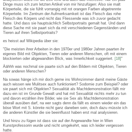
Dinge muss ich zum letzten Artikel von mir hinzufügen: Also sie malt
Körperteile, die sie fühlt vorrangig mit rot orangen Farben abgetrennte
Körperteile. Im Zentrum der Aufmerksamkeit ist das Fleisch das rohe
Fleisch des Körpers und nicht das Fliessende was ich zuvor gedacht
hatte. Und dass sie hauptsächlich Selbstportraits gemalt hat. Und dann
diese Sache mit sie paart sich da mit verschiedenen Gegenständen und
Tieren auf ihren Selbstportraits?
es heisst auf Wikipedia über sie:
"Die meisten ihrer Arbeiten in den 1970er und 1980er Jahren paarten ihr
eigenes Bild mit Objekten, Tieren oder anderen Menschen, oft mit einem
blockierten oder abgewandten Blick, was Innerlichkeit suggeriert.
[18]
"
Äähhh was nochmal sie paarte sich auf den Bildern mit Objekten, Tieren
oder anderen Menschen?
Na sowas hänge ich mir doch gerne ins Wohnzimmer damit meine Gäste
auch wissen wie Mulitsex auch funktioniert? Sodomie zum Beispiel? oder
sie paart sich mit Objekten? Sexualität als Machtdemonstration fällt mir
dazu ein ist im Grunde Gewalt und hat mit Sexualität nichts mehr zu tun
und davon erzählen ihre Bilder, wie sie Sex als Machtdemonstration
überall ausüben darf, na wer sagts denn da fällt es einem wieder ein das
böse Wort mit S. könnte nicht ganz daneben sein, doch dazu müsste ich
die anderen Künstler die sie beeinflusst haben erst mal analysieren.
Und hinzu zu fügen ist dass sie auf der Angewandte hier in Wien
Kunstprofessorin wurde und nicht umgekehrt, was ich leider vergessen
hatte.