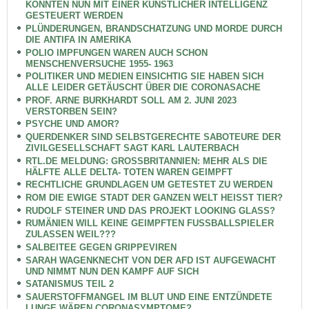
KÖNNTEN NUN MIT EINER KÜNSTLICHER INTELLIGENZ
GESTEUERT WERDEN
PLÜNDERUNGEN, BRANDSCHATZUNG UND MORDE DURCH
DIE ANTIFA IN AMERIKA
POLIO IMPFUNGEN WAREN AUCH SCHON
MENSCHENVERSUCHE 1955- 1963
POLITIKER UND MEDIEN EINSICHTIG SIE HABEN SICH
ALLE LEIDER GETÄUSCHT ÜBER DIE CORONASACHE
PROF. ARNE BURKHARDT SOLL AM 2. JUNI 2023
VERSTORBEN SEIN?
PSYCHE UND AMOR?
QUERDENKER SIND SELBSTGERECHTE SABOTEURE DER
ZIVILGESELLSCHAFT SAGT KARL LAUTERBACH
RTL.DE MELDUNG: GROSSBRITANNIEN: MEHR ALS DIE
HÄLFTE ALLE DELTA- TOTEN WAREN GEIMPFT
RECHTLICHE GRUNDLAGEN UM GETESTET ZU WERDEN
ROM DIE EWIGE STADT DER GANZEN WELT HEISST TIER?
RUDOLF STEINER UND DAS PROJEKT LOOKING GLASS?
RUMÄNIEN WILL KEINE GEIMPFTEN FUSSBALLSPIELER
ZULASSEN WEIL???
SALBEITEE GEGEN GRIPPEVIREN
SARAH WAGENKNECHT VON DER AFD IST AUFGEWACHT
UND NIMMT NUN DEN KAMPF AUF SICH
SATANISMUS TEIL 2
SAUERSTOFFMANGEL IM BLUT UND EINE ENTZÜNDETE
LUNGE WÄREN CORONASYMPTOME?