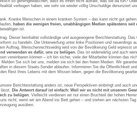
irklich so gehirngewaschen, dass es ihnen nicht auffällt, was sie da tun? Od
ealität verbogen haben, wie sehr sie wieder völlig Unschuldige denunziert u
rank. Kranke Menschen in einem kranken System – das kann nicht gut gehe
laufen,
haben die wenigen freien, unabhängigen Medien spätestens seit 
ewältigen ist.
ftrag. Dieser beinhaltet vollständige und ausgewogene Berichterstattung. Da
onform zu handeln. Die Unterwerfung unter linke Positionen und neuerdings au
esem Auftrag. Menschenrechtswidrig wird von der Bevölkerung Geld erpresst u
d verwenden es dafür, uns zu belügen.
Das ist widerwärtig und auch wen
sen vereinbaren können – ich bin sicher, viele der Mitarbeiter können das nich
 Melden Sie sich bei uns, melden sie sich bei den freien Medien. Wir garantie
ten in diesem Staats-Sender ablaufen. Informieren Sie die Öffentlichkeit und
 den Rest Ihres Lebens mit dem Wissen leben, gegen die Bevölkerung gearbei
nsere Berichterstattung anders ist, neue Perspektiven einbringt und auch un
 lässt.
Die Antwort darauf ist einfach: Weil wir es nicht mit unserem Gew
rech zu belügen
. Vielleicht verdienen wir nur einen Bruchteil der hohen Herre
r uns nicht, wenn wir am Abend ins Bett gehen – und stehen am nächsten Tag
berzeugung ausüben.