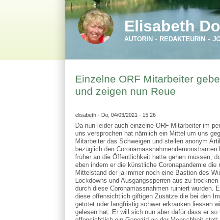
Direkt zum Inhalt
Skip to search
Elisabeth Do
AUTORIN - REDAKTEURIN - J
Einzelne ORF Mitarbeiter gebe
und zeigen nun Reue
elisabeth
- Do, 04/03/2021 - 15:26
Da nun leider auch einzelne ORF Mitarbeiter im p
uns versprochen hat nämlich ein Mittel um uns 
Mitarbeiter das Schweigen und stellen anonym Artik
bezüglich den Coronamassnahmendemonstranten kriti
früher an die Öffentlichkeit hätte gehen müssen, 
eben indem er die künstliche Coronapandemie die
Mittelstand der ja immer noch eine Bastion des Wid
Lockdowns und Ausgangssperren aus zu trocknen u
durch diese Coronamassnahmen ruiniert wurden. Er
diese offensichtlich giftigen Zusätze die bei den
getötet oder langfristig schwer erkranken liessen w
gelesen hat. Er will sich nun aber dafür dass er s
offensichtlich ein Genozid an der Menschheit statt 