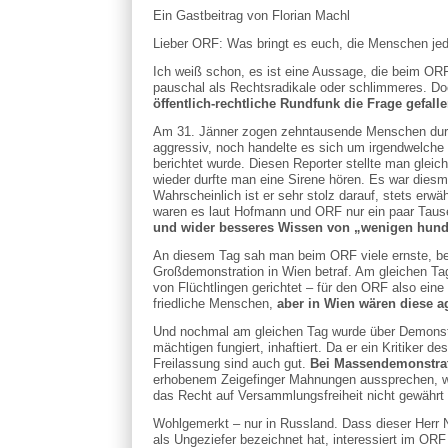
Ein Gastbeitrag von Florian Machl
Lieber ORF: Was bringt es euch, die Menschen je
Ich weiß schon, es ist eine Aussage, die beim ORF 
pauschal als Rechtsradikale oder schlimmeres. D
öffentlich-rechtliche Rundfunk die Frage gefall
Am 31. Jänner zogen zehntausende Menschen durch
aggressiv, noch handelte es sich um irgendwelche
berichtet wurde. Diesen Reporter stellte man gleic
wieder durfte man eine Sirene hören. Es war diesm
Wahrscheinlich ist er sehr stolz darauf, stets erw
waren es laut Hofmann und ORF nur ein paar Taus
und wider besseres Wissen von „wenigen hunder
An diesem Tag sah man beim ORF viele ernste, bet
Großdemonstration in Wien betraf. Am gleichen Ta
von Flüchtlingen gerichtet – für den ORF also eine 
friedliche Menschen,
aber in Wien wären diese a
Und nochmal am gleichen Tag wurde über Demonstrat
mächtigen fungiert, inhaftiert. Da er ein Kritiker 
Freilassung sind auch gut.
Bei Massendemonstrati
erhobenem Zeigefinger Mahnungen aussprechen, w
das Recht auf Versammlungsfreiheit nicht gewährt 
Wohlgemerkt – nur in Russland. Dass dieser Herr N
als Ungeziefer bezeichnet hat, interessiert im OR