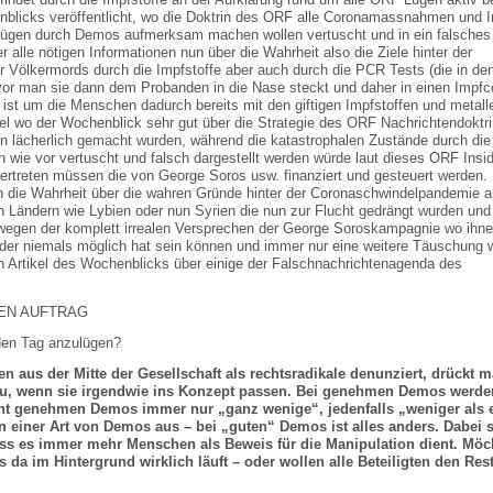
enblicks veröffentlicht, wo die Doktrin des ORF alle Coronamassnahmen und Im
 Lügen durch Demos aufmerksam machen wollen vertuscht und in ein falsches 
er alle nötigen Informationen nun über die Wahrheit also die Ziele hinter der
 Völkermords durch die Impfstoffe aber auch durch die PCR Tests (die in de
evor man sie dann dem Probanden in die Nase steckt und daher in einen Impfco
 ist um die Menschen dadurch bereits mit den giftigen Impfstoffen und metal
kel wo der Wochenblick sehr gut über die Strategie des ORF Nachrichtendoktri
lächerlich gemacht wurden, während die katastrophalen Zustände durch die 
h wie vor vertuscht und falsch dargestellt werden würde laut dieses ORF Insid
ertreten müssen die von George Soros usw. finanziert und gesteuert werden. 
n die Wahrheit über die wahren Gründe hinter der Coronaschwindelpandemie a
 Ländern wie Lybien oder nun Syrien die nun zur Flucht gedrängt wurden und 
wegen der komplett irrealen Versprechen der George Soroskampagnie wo ihnen
der niemals möglich hat sein können und immer nur eine weitere Täuschung 
rten Artikel des Wochenblicks über einige der Falschnachrichtenagenda des
EN AUFTRAG
den Tag anzulügen?
 aus der Mitte der Gesellschaft als rechtsradikale denunziert, drückt m
zu, wenn sie irgendwie ins Konzept passen. Bei genehmen Demos werde
cht genehmen Demos immer nur „ganz wenige“, jedenfalls „weniger als e
n einer Art von Demos aus – bei „guten“ Demos ist alles anders. Dabei s
ass es immer mehr Menschen als Beweis für die Manipulation dient. Möc
a im Hintergrund wirklich läuft – oder wollen alle Beteiligten den Rest