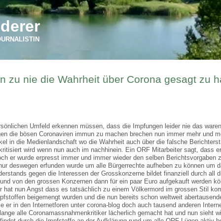
derer
OURNALISTIN
n zu nie die Wahrheit über Corona gesagt zu 
ersönlichen Umfeld erkennen müssen, dass die Impfungen leider nie das war
gegen die bösen Coronaviren immun zu machen brechen nun immer mehr und 
el in die Medienlandschaft wo die Wahrheit auch über die falsche Berichterst
siert wird wenn nun auch im nachhinein. Ein ORF Mitarbeiter sagt, dass er l
doch er wurde erpresst immer und immer wieder den selben Berichtsvorgaben z
 nur deswegen erfunden wurde um alle Bürgerrechte aufheben zu können um 
erstands gegen die Interessen der Grosskonzerne bildet finanziell durch all d
nd von den grossen Konzernen dann für ein paar Euro aufgekauft werden kö
 hat nun Angst dass es tatsächlich zu einem Völkermord im grossen Stil ko
 Impfstoffen beigemengt wurden und die nun bereits schon weltweit abertause
ie er in den Internetforen unter corona-blog doch auch tausend anderen Intern
o lange alle Coronamassnahmenkritiker lächerlich gemacht hat und nun sieht w
findet durch die Impfstoffe an der Aufklärung rund um alle ORF Lügen aktiv be