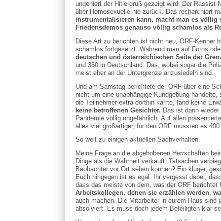
ungeniert der Hitlergruß gezeigt wird. Der Rassist
über Homosexuelle nie zurück. Das recherchiert ma
instrumentalisieren kann, macht man es völli
Friedensdemos genauso völlig schamlos als Re
Diese Art zu berichten ist nicht neu, ORF-Kenner
schamlos fortgesetzt. Während man auf Fotos oder
deutschen und österreichischen Seite der Gren
und 350 in Deutschland. Das, wobei sogar die Pol
meist eher an der Untergrenze anzusiedeln sind.
Und am Samstag berichtete der ORF über eine Schü
nicht um eine unabhängige Kundgebung handelte, so
die Teilnehmer extra dorthin karrte, fand keine Er
keine betroffenen Gesichter.
Das ist dann wieder 
Pandemie völlig ungefährlich. Auf allen präsentier
alles viel großartiger, für den ORF mussten es 400 
So weit zu einigen aktuellen Sachverhalten.
Meine Frage an die abgehobenen Herrschaften beim 
Dinge als die Wahrheit verkauft, Tatsachen verbieg
Beobachter vor Ort sehen können? Ein kluger, gesc
Euch hingegen ist es egal. Ihr vergesst dabei, d
dass das meiste von dem, was der ORF berichtet ha
Arbeitskollegen, denen sie erzählen werden, was
auch machen. Die Mitarbeiter in eurem Haus sind j
absolviert. Es muss doch jedem Beteiligten klar 