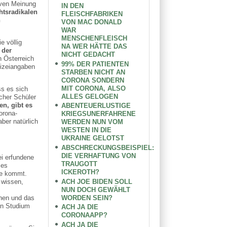
tiven Meinung
IN DEN
tsradikalen
FLEISCHFABRIKEN
n
VON MAC DONALD
WAR
MENSCHENFLEISCH
 völlig
NA WER HÄTTE DAS
 der
NICHT GEDACHT
 Österreich
99% DER PATIENTEN
lizeiangaben
STARBEN NICHT AN
CORONA SONDERN
MIT CORONA, ALSO
s es sich
ALLES GELOGEN
cher Schüler
n, gibt es
ABENTEUERLUSTIGE
orona-
KRIEGSUNERFAHRENE
ber natürlich
WERDEN NUN VOM
WESTEN IN DIE
UKRAINE GELOTST
ABSCHRECKUNGSBEISPIEL:
DIE VERHAFTUNG VON
ei erfundene
TRAUGOTT
 es
ICKEROTH?
he kommt.
ACH JOE BIDEN SOLL
 wissen,
NUN DOCH GEWÄHLT
WORDEN SEIN?
nnen und das
in Studium
ACH JA DIE
CORONAAPP?
ACH JA DIE