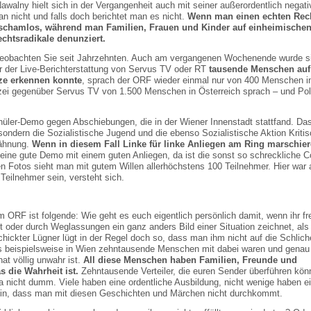
 Nawalny hielt sich in der Vergangenheit auch mit seiner außerordentlich nega
n nicht und falls doch berichtet man es nicht.
Wenn man einen echten Rech
g schamlos, während man Familien, Frauen und Kinder auf einheimische
chtsradikale denunziert.
 beobachten Sie seit Jahrzehnten. Auch am vergangenen Wochenende wurde sie
 der Live-Berichterstattung von Servus TV oder RT
tausende Menschen auf
ze erkennen konnte
, sprach der ORF wieder einmal nur von 400 Menschen in
izei gegenüber Servus TV von 1.500 Menschen in Österreich sprach – und Po
ler-Demo gegen Abschiebungen, die in der Wiener Innenstadt stattfand. Das
ndern die Sozialistische Jugend und die ebenso Sozialistische Aktion Kritis
wähnung.
Wenn in diesem Fall Linke für linke Anliegen am Ring marschiere
eine gute Demo mit einem guten Anliegen, da ist die sonst so schreckliche C
ten Fotos sieht man mit gutem Willen allerhöchstens 100 Teilnehmer. Hier war a
Teilnehmer sein, versteht sich.
ORF ist folgende: Wie geht es euch eigentlich persönlich damit, wenn ihr fr
t oder durch Weglassungen ein ganz anders Bild einer Situation zeichnet, als
hickter Lügner lügt in der Regel doch so, dass man ihm nicht auf die Schlic
ass beispielsweise in Wien zehntausende Menschen mit dabei waren und genau
t völlig unwahr ist.
All diese Menschen haben Familien, Freunde und
 die Wahrheit ist.
Zehntausende Verteiler, die euren Sender überführen kö
a nicht dumm. Viele haben eine ordentliche Ausbildung, nicht wenige haben e
sein, dass man mit diesen Geschichten und Märchen nicht durchkommt.