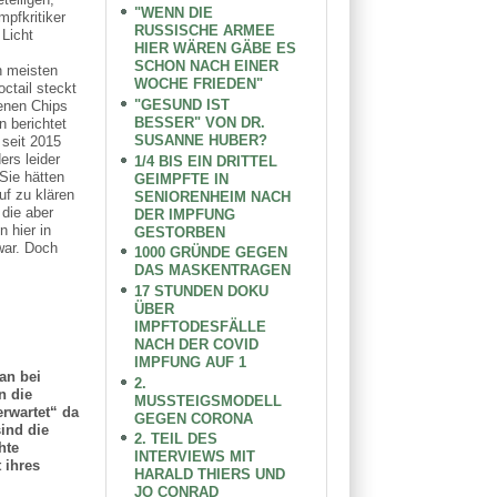
"WENN DIE
pfkritiker
RUSSISCHE ARMEE
Licht
HIER WÄREN GÄBE ES
SCHON NACH EINER
n meisten
WOCHE FRIEDEN"
ctail steckt
"GESUND IST
lenen Chips
BESSER" VON DR.
n berichtet
SUSANNE HUBER?
seit 2015
ers leider
1/4 BIS EIN DRITTEL
Sie hätten
GEIMPFTE IN
uf zu klären
SENIORENHEIM NACH
die aber
DER IMPFUNG
 hier in
GESTORBEN
war. Doch
1000 GRÜNDE GEGEN
DAS MASKENTRAGEN
17 STUNDEN DOKU
ÜBER
IMPFTODESFÄLLE
NACH DER COVID
IMPFUNG AUF 1
an bei
2.
n die
MUSSTEIGSMODELL
rwartet“ da
GEGEN CORONA
ind die
2. TEIL DES
hte
INTERVIEWS MIT
 ihres
HARALD THIERS UND
JO CONRAD