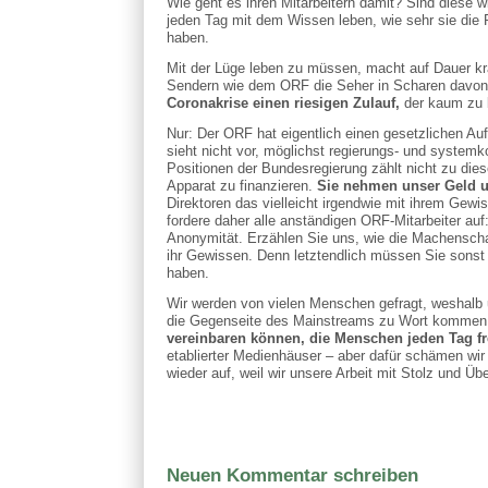
Wie geht es ihren Mitarbeitern damit? Sind diese w
jeden Tag mit dem Wissen leben, wie sehr sie die R
haben.
Mit der Lüge leben zu müssen, macht auf Dauer k
Sendern wie dem ORF die Seher in Scharen davon
Coronakrise einen riesigen Zulauf,
der kaum zu b
Nur: Der ORF hat eigentlich einen gesetzlichen Au
sieht nicht vor, möglichst regierungs- und systemk
Positionen der Bundesregierung zählt nicht zu di
Apparat zu finanzieren.
Sie nehmen unser Geld un
Direktoren das vielleicht irgendwie mit ihrem Gewis
fordere daher alle anständigen ORF-Mitarbeiter auf:
Anonymität. Erzählen Sie uns, wie die Machenschaf
ihr Gewissen. Denn letztendlich müssen Sie sonst
haben.
Wir werden von vielen Menschen gefragt, weshalb u
die Gegenseite des Mainstreams zu Wort kommen
vereinbaren können, die Menschen jeden Tag f
etablierter Medienhäuser – aber dafür schämen wi
wieder auf, weil wir unsere Arbeit mit Stolz und Ü
Neuen Kommentar schreiben