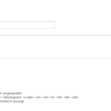
ch umgewandelt.
 <blockquote> <code> <ul> <ol> <li> <dl> <dt> <dd>
matisch erzeugt.