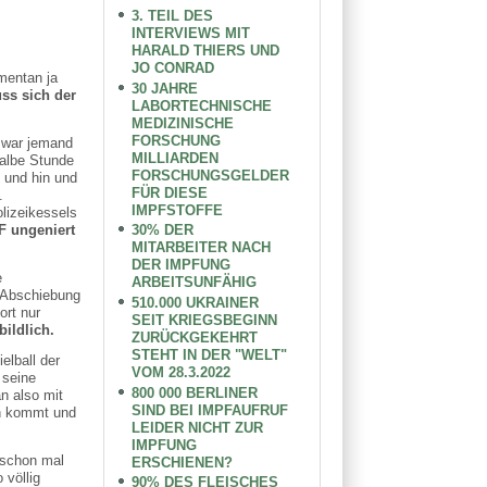
3. TEIL DES
INTERVIEWS MIT
HARALD THIERS UND
JO CONRAD
mentan ja
30 JAHRE
ss sich der
LABORTECHNISCHE
MEDIZINISCHE
FORSCHUNG
 war jemand
MILLIARDEN
halbe Stunde
FORSCHUNGSGELDER
t und hin und
FÜR DIESE
.
IMPFSTOFFE
olizeikessels
F ungeniert
30% DER
MITARBEITER NACH
DER IMPFUNG
e
ARBEITSUNFÄHIG
e Abschiebung
510.000 UKRAINER
ort nur
SEIT KRIEGSBEGINN
ildlich.
ZURÜCKGEKEHRT
STEHT IN DER "WELT"
elball der
VOM 28.3.2022
 seine
800 000 BERLINER
 also mit
SIND BEI IMPFAUFRUF
en kommt und
LEIDER NICHT ZUR
IMPFUNG
 schon mal
ERSCHIENEN?
 völlig
90% DES FLEISCHES