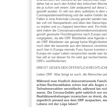
daher hat er auch den Artikel des kritischen Woch
die ja schon seit einem Jahr andauernd auf diese
gestellt wurden. Er will nun aktiv aufklären in dem 
Coronapandemieerfindung und die wahre Gefahr der
Fällen in eine Antivirale Lösung getunkt werden b
der voll mit Nanopartikeln und eben den Nanochips
zu impfen und zu chippen) berichten wird. Ein Arti
wird indem die Coronamassnahmendemonstrationen 
gezielt gesteurte Flüchtlingskrise nach Europa nac
vorgegeben, da alle ORF Mitarbeiter eine Agenda v
als ORF Mitarbeiter wie gesagt keine Möglichkeite
noch über die tausende aus den bewusst zerstörten
auch hier in Europa niemals Fuss fassen konnten 
Europa ein super Leben versprochen wurde was lei
hier will er nur diesen für ihn sehr gut recherchie
ORFs veröffentlichen:
DREIST GEGEN DEN ÖFFENTLICH-RECHTLICH
Lieber ORF: Was bringt es euch, die Menschen je
Während man friedlich demonstrierende Familien
echten Rechtsradikalen schon mal alle Augen 
Teilnehmerzahlen vervielfacht, während bei ni
waren. Die Corona-Gefahr geht natürlich nur vo
Realitätsverdrehungen inzwischen so dreist, d
eigentlich jemand aus dem ORF auspacken, was d
Lebens mit der Lüge leben?