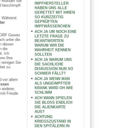
er müssen Sie
IMPFHERSTELLER
nd beschimpft
HABEN UNS ALLE
GERETTET MIT IHREN
SO KURZZEITIG
n. Während
GEPRÜFTEN
der
IMPFWÄSSERCHEN
ACH JA UM NOCH EINE
s ORF Gesetz
LETZTE FRAGE ZU
ch unter die
BEANTWORTEN
m diesen
WARUM WIR DIE
n die
WAHRHEIT KENNEN
t. Ich
SOLLTEN
ren Ihre
ACH JA WARUM UNS
 reinigen Sie
DIE SACHLICHE
tet zu
DISKUSSION NUN SO
SCHWER FÄLLT?
ACH JA WENN MAN
d vor allem
ALS UNGEIMPFTER
issen
KRANK WIRD OH WIE
n anderer,
SCHLIMM
 mit Freude
ACH WANN SPIELEN
SIE BLOSS ENDLICH
DIE ALIENKARTE
AUS?
ACHTUNG
KRIEGSZUSTAND IN
DEN SPITÄLERN IN