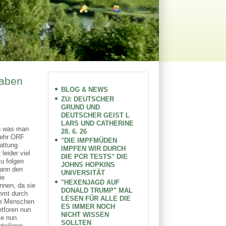
Login links
Login
Register
haben
BLOG & NEWS
ZU: DEUTSCHER
GRUND UND
DEUTSCHER GEIST L
LARS UND CATHERINE
en was man
28. 6. 26
mehr ORF
"DIE IMPFMÜDEN
attung
IMPFEN WIR DURCH
eider viel
DIE PCR TESTS" DIE
u folgen
JOHNS HOPKINS
dann den
UNIVERSITÄT
ie
"HEXENJAGD AUF
nnen, da sie
DONALD TRUMP" MAL
mmt durch
LESEN FÜR ALLE DIE
nde Menschen
ES IMMER NOCH
etforen nun
NICHT WISSEN
ie nun
SOLLTEN
teiligen,