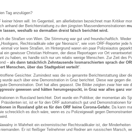
den Tag anzulügen?
keiner hören will. Im Gegenteil, am allerliebsten bezeichnet man Kritiker mo
och anhand der Berichterstattung zu den jüngsten Massendemonstrationen
mu
en lassen, weshalb so dermaßen dreist falsch berichtet wird.
 die Straßen von Wien. Die Stimmung war gut und freundschaftlich. Weder
 „Hooligans, Rechtsradikale oder gar Neonazis“, wie vom ORF-Reporter jede 
h einmal vor leere Straßen, im Hintergrund waren ein paar Polizeiautos gepark
al ein gewisser Christian Hofmann, der diese Reportagen vor Ort verantwortet
ähnt zu haben, es handle sich nur um relativ wenige Menschen. Zur Zeit des P
end –
als dann tatsächlich Zehntausende losmarschierten sprach der OR
t Menschen, über das Stadtgebiet verteilt
“.
roffene Gesichter. Zumindest was die so genannte Berichterstattung über di
g wurde auch über eine Demonstration in Graz berichtet. Diese war gegen di
gute Demonstration. Dort hat alles gepasst. Die Bilder zeigten zwar hier wie d
ggressiv gewesen und hätten herumgespuckt, in Graz war alles ganz vorb
ionen in Russland berichtet. Dort wurde ein Politiker, der momentan als Spi
des Präsidenten ist, ist er für den ORF automatisch gut und Demonstrationen für
onen in Russland gibt es für den ORF keine Corona-Gefahr.
Da kann man
ie schrecklich es doch wäre, wenn es zu Polizeigewalt gegen Demonstrant
wird.
awalny in Wahrheit ein extremistischer Rechtsradikaler ist, der Minderheiten
F niemanden. Er ist fleißiger Teilnehmer und Redner am russischen Marsch, wo