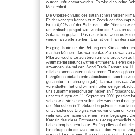
wurden unfruchtbar werden. Es wird also keine Bab
Menschheit.
Die Unterzeichnung des satanischen Pariser Klima
Felder verlegen können zum Zweck der Abpumpung 
ist zu 0,02% auf der Erde damit die Pflanzen wa
unterirdisch gelagert wird werden die Pflanzen auf 
Satanisten geplant. Das nächste ist wenn es keine
werden also alle sterben. Das ist der Plan des s
Es ging da nie um die Rettung des Klimas oder um
machen können. Das war nie das Ziel es war von 
Pflanzenwuchs zu zerstören um uns ersticken zu l
Antimaterialisierungswaffen entmaterialisieren di
anwenden wie bei den World Trade Centern am 11. S
etlichen sogenannten unliebsamen Flugzeuggästen
Fahrgästen einfach entmaterialisieren konnten wo
genannten Entführungen gab). Da man uns das Wis
vorenthalten hat und wir mehr oder weniger absolu
uns zusammengeschustert haben an Propagandalüge
unseren Augen am 11. September 2001 passiert ist
sehen was sie sehen sollen oder was man ihnen ge
und Menschen in 11 Sekunden pulveririsieren konnt
entscheidendes Ereignis war wo wir erkennen konn
wahr war. Sie haben da einen Fehler begangen. Di
Kerosin das diese Entmaterialisierung ermöglicht 
Leben lang besucht hatte. Es flog alles auf mit d
hinterfragen da sie wussten dass das Ereignis zei
war und dass es eine Massenhypnose gibt die sie p