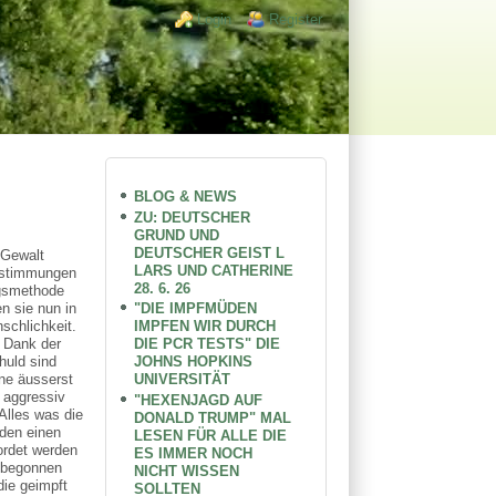
Login links
Login
Register
BLOG & NEWS
ZU: DEUTSCHER
GRUND UND
DEUTSCHER GEIST L
 Gewalt
LARS UND CATHERINE
Zustimmungen
28. 6. 26
ngsmethode
"DIE IMPFMÜDEN
n sie nun in
IMPFEN WIR DURCH
schlichkeit.
DIE PCR TESTS" DIE
e Dank der
JOHNS HOPKINS
huld sind
UNIVERSITÄT
ne äusserst
 aggressiv
"HEXENJAGD AUF
Alles was die
DONALD TRUMP" MAL
 den einen
LESEN FÜR ALLE DIE
ordet werden
ES IMMER NOCH
t begonnen
NICHT WISSEN
die geimpft
SOLLTEN