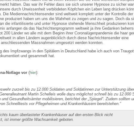
rkt hätten. Das war ihr Fehler dass sie sich unserer Hypnose zu sicher war
n unsere durch Unwissenheit verblödeten Köpfchen ein Leben lang drücken kön
Die Mediennachrichtensender sind weltweit komplett unter der Kontrolle der
ilme produziert haben um uns die Wahrheit zu zeigen und zu sagen. Doch da si
an die infantilisierte und unter Hypnose stehende Menschheit produzieren kon
e nix anfangen da das Nachrichtenprogramm weltweit ja ihre Gedanken beherr
bt 200 Länder wo alle mit dem Beginn ihrer Coronalügenpandemie die haar ge
ltweit in allen Ländern augenblicklich durch diese Nachrichtensender eine
mit anschliessenden Massnahmen umgesetzt werden konnten.
ng des Impfzwangs in den Spitälern in Deutschland habe ich auch von Traugott
dokumentiert und gesammelt hat.
na-Notlage vor
(
hier
):
eswehr zurzeit bis zu 12.000 Soldaten und Soldatinnen zur Unterstützung über
neralleutnant Martin Schelleis wolle dazu möglichst schnell bis zu 12.000 
n und Gesundheitsämter mobilisieren, berichtet der „Spiegel“. Zudem sollten u
von Schnelltests vor Pflegeheimen und Krankenhäusern bereitstehen.“
chts kaum überlasteter Krankenhäuser auf den ersten Blick nicht
t, ist immer größte Wachsamkeit geboten.