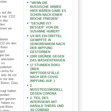
amten
"WENN DIE
RUSSISCHE ARMEE
HIER WÄREN GÄBE ES
 auf die
SCHON NACH EINER
t hat. CO2
WOCHE FRIEDEN"
en das
"GESUND IST
 den
BESSER" VON DR.
tmen wir
SUSANNE HUBER?
1/4 BIS EIN DRITTEL
uberer
GEIMPFTE IN
 CO2 um den
SENIORENHEIM NACH
ihren
DER IMPFUNG
ngst
GESTORBEN
gen bei
1000 GRÜNDE GEGEN
 wievielen
DAS MASKENTRAGEN
n so
17 STUNDEN DOKU
underten
ÜBER
 extra für
IMPFTODESFÄLLE
 was da vor
NACH DER COVID
e nur das
IMPFUNG AUF 1
 Beton, Glas
2.
MUSSTEIGSMODELL
esagt haben
GEGEN CORONA
etenden
2. TEIL DES
inem ganzen
INTERVIEWS MIT
t haben zu
HARALD THIERS UND
 und Böse
JO CONRAD
t unter