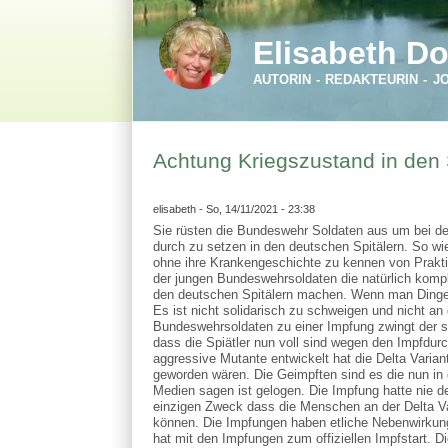
Direkt zum Inhalt
Skip to search
Elisabeth Do
AUTORIN - REDAKTEURIN - J
Achtung Kriegszustand in den 
elisabeth
- So, 14/11/2021 - 23:38
Sie rüsten die Bundeswehr Soldaten aus um bei 
durch zu setzen in den deutschen Spitälern. So w
ohne ihre Krankengeschichte zu kennen von Prakt
der jungen Bundeswehrsoldaten die natürlich komple
den deutschen Spitälern machen. Wenn man Dinge w
Es ist nicht solidarisch zu schweigen und nicht a
Bundeswehrsoldaten zu einer Impfung zwingt der s
dass die Spiätler nun voll sind wegen den Impfdu
aggressive Mutante entwickelt hat die Delta Varia
geworden wären. Die Geimpften sind es die nun in d
Medien sagen ist gelogen. Die Impfung hatte nie 
einzigen Zweck dass die Menschen an der Delta Va
können. Die Impfungen haben etliche Nebenwirkung
hat mit den Impfungen zum offiziellen Impfstart. 