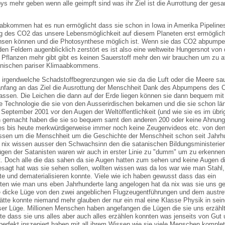
ys mehr geben wenn alle geimpft sind was ihr Ziel ist die Aurrottung der ges
abkommen hat es nun ermöglicht dass sie schon in Iowa in Amerika Pipelines
des CO2 das unsere Lebensmöglichkeit auf diesem Planeten erst ermöglich
chsen können und die Photosynthese möglich ist. Wenn sie das CO2 abpump
den Feldern augenblicklich zerstört es ist also eine weltweite Hungersnot von
 Pflanzen mehr gibt gibt es keinen Sauerstoff mehr den wir brauchen um zu a
atanischen pariser Klimaabkommens.
 irgendwelche Schadstoffbegrenzungen wie sie da die Luft oder die Meere sa
anfang an das Ziel die Ausrottung der Menschheit Dank des Abpumpens des
assen. Die Leichen die dann auf der Erde liegen können sie dann bequem mit 
ese Technologie die sie von den Ausserirdischen bekamen und die sie schon lä
eptember 2001 vor den Augen der Weltöffentlichkeit (und wie sie es im übri
 gemacht haben die sie so bequem samt den anderen 200 oder keine Ahnung
 es bis heute merkwürdigerweise immer noch keine Zeugenvideos etc. von de
sen um die Menschheit um die Geschichte der Menschheit schon seit Jahrh
t nix wissen ausser den Schwachsinn den die satanischen Bildungsministerien
n der Satanisten waren wir auch in erster Linie zu "dumm" um zu erkennen
. Doch alle die das sahen da sie Augen hatten zum sehen und keine Augen di
sagt hat was sie sehen sollen, wollten wissen was da los war wie man Stahl,
e und dematerialisieren konnte. Viele wie ich haben gewusst dass das ein
ten wie man uns eben Jahrhunderte lang angelogen hat da nix was sie uns g
e dicke Lüge von den zwei angeblichen Flugzeugentführungen und dem austr
hätte konnte niemand mehr glauben der nur ein mal eine Klasse Physik in se
ieser Lüge. Millionen Menschen haben angefangen die Lügen die sie uns erzähl
gte dass sie uns alles aber auch alles erzählen konnten was jenseits von Gut
erfekt inszeniert haben mit all ihrem Wissen wie sie viele Menschen komplet