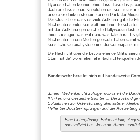
Hypnose halten können ohne dass diese das je beme
dachten dass sie die Knöpfchen die sie für uns i
unsere Gedanken steuern können Dank der Medien. 
Der Clou ist der dass es viele Aufklärer gab die F
Nachrichtensender komplett mir ihren Botschaften 
mit den Aufklärungen durch die Hollywoodindustri
ihnen zu sagen was wahr und was falsch ist. Es gi
Nachrichten in den Medien gebracht haben damit we
künstliche Coronahysterie und die Coronapanik 
Die Nachricht über die bevorstehende Militarisieru
Sturm ist da" wo er eben alle Nachrichtenquellen 
Bundeswehr bereitet sich auf bundesweite Coro
„Einem Medienbericht zufolge mobilisiert die Bund
Kliniken und Gesundheitsämter … Der zuständige Ge
Soldatinnen zur Unterstützung überlasteter Klinike
Helfer bei Booster-Impfungen und der Ausweitung 
Eine hintergründige Entscheidung. Angesi
nachvollziehbar. Wenn die Armee ausrück