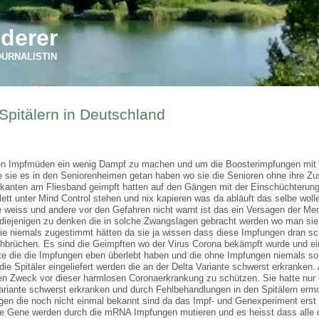
derer
OURNALISTIN
Spitälern in Deutschland
den Impfmüden ein wenig Dampf zu machen und um die Boosterimpfungen mit
ie sie es in den Seniorenheimen getan haben wo sie die Senioren ohne ihre 
ikanten am Fliesband geimpft hatten auf den Gängen mit der Einschüchteru
tt unter Mind Control stehen und nix kapieren was da abläuft das selbe wolle
eiss und andere vor den Gefahren nicht warnt ist das ein Versagen der Men
n diejenigen zu denken die in solche Zwangslagen gebracht werden wo man si
ie niemals zugestimmt hätten da sie ja wissen dass diese Impfungen dran sc
rchbrüchen. Es sind die Geimpften wo der Virus Corona bekämpft wurde und ei
nte die die Impfungen eben überlebt haben und die ohne Impfungen niemals so
ie Spitäler eingeliefert werden die an der Delta Variante schwerst erkranken. 
den Zweck vor dieser harmlosen Coronaerkrankung zu schützen. Sie hatte nur
riante schwerst erkranken und durch Fehlbehandlungen in den Spitälern erm
en die noch nicht einmal bekannt sind da das Impf- und Genexperiment ers
Die Gene werden durch die mRNA Impfungen mutieren und es heisst dass alle 