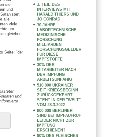
3. TEIL DES
en sie
INTERVIEWS MIT
nen und
HARALD THIERS UND
 Satanisten.
JO CONRAD
e alle
nten viele
30 JAHRE
schte um
LABORTECHNISCHE
nau gleichen
MEDIZINISCHE
FORSCHUNG
MILLIARDEN
FORSCHUNGSGELDER
s Seite: "der
FÜR DIESE
IMPFSTOFFE
30% DER
MITARBEITER NACH
DER IMPFUNG
ARBEITSUNFÄHIG
510.000 UKRAINER
SEIT KRIEGSBEGINN
lasteter
ZURÜCKGEKEHRT
Soldaten und
STEHT IN DER "WELT"
niformierte
VOM 28.3.2022
800 000 BERLINER
SIND BEI IMPFAUFRUF
LEIDER NICHT ZUR
IMPFUNG
ERSCHIENEN?
90% DES FLEISCHES