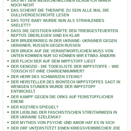
DAS MIT DEM MENSCHENKLONEN GLAUB ICH IMMER
NOCH NICHT
DAS SCHEINT DIE THERAPIE ZU SEIN ALLE MAL DIE
GULLIVERGESCHICHTE LESEN
DAS TOTE BABY WURDE NUN ALS STRAHLENDES
SKELETT?
DASS DIE GEISTIGEN KRÄFTE DEN TRIEBGESTEUERTEN
REPTOS ÜBERLEGEN SIND EH KLAR
DER BRUDERKRIEG IN DER UKRAINE: UKRAINER GEGEN
UKRAINER, RUSSEN GEGEN RUSSEN
DER DRUCK AUF DIE VERANTWORTLICHEN MUSS VON
UNTEN KOMMEN NUR SO KÖNNEN WIR ETWAS ÄNDERN
DER FLUCH DER AUF DEM IMPFSTOFF LIEGT
DER GENOZID - DIE TODESLISTE DER IMPFSTOFFE – WIE
TOXISCH IST IHRE CHARGENNUMMER?
DER HERR DES SCHWARZEN STEINS?
DER HERSTELLER DES BIONTECH IMPFSTOFFES SAGT IN
WENIGEN STUNDEN WURDE DER IMPFSTOFF
ENTWICKELT
DER KAMPF GEGEN DIE ORKS AUF FEINSTOFFLICHER
EBENE
DER KOZYREV-SPIEGEL?
DER LIEBLING DER FASCHISTISCHEN STREITARMEEN IN
DER UKRAINE SZELENSKY
DER MYTHOS VON PSYCHE UND AMOR HAT ES IN SICH
DER ORF UNTERSTÜTZT EINEN KRIEGSVERBRECHER JOE