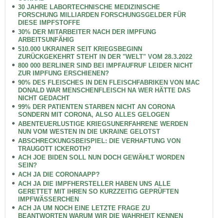
30 JAHRE LABORTECHNISCHE MEDIZINISCHE
FORSCHUNG MILLIARDEN FORSCHUNGSGELDER FÜR
DIESE IMPFSTOFFE
30% DER MITARBEITER NACH DER IMPFUNG
ARBEITSUNFÄHIG
510.000 UKRAINER SEIT KRIEGSBEGINN
ZURÜCKGEKEHRT STEHT IN DER "WELT" VOM 28.3.2022
800 000 BERLINER SIND BEI IMPFAUFRUF LEIDER NICHT
ZUR IMPFUNG ERSCHIENEN?
90% DES FLEISCHES IN DEN FLEISCHFABRIKEN VON MAC
DONALD WAR MENSCHENFLEISCH NA WER HÄTTE DAS
NICHT GEDACHT
99% DER PATIENTEN STARBEN NICHT AN CORONA
SONDERN MIT CORONA, ALSO ALLES GELOGEN
ABENTEUERLUSTIGE KRIEGSUNERFAHRENE WERDEN
NUN VOM WESTEN IN DIE UKRAINE GELOTST
ABSCHRECKUNGSBEISPIEL: DIE VERHAFTUNG VON
TRAUGOTT ICKEROTH?
ACH JOE BIDEN SOLL NUN DOCH GEWÄHLT WORDEN
SEIN?
ACH JA DIE CORONAAPP?
ACH JA DIE IMPFHERSTELLER HABEN UNS ALLE
GERETTET MIT IHREN SO KURZZEITIG GEPRÜFTEN
IMPFWÄSSERCHEN
ACH JA UM NOCH EINE LETZTE FRAGE ZU
BEANTWORTEN WARUM WIR DIE WAHRHEIT KENNEN