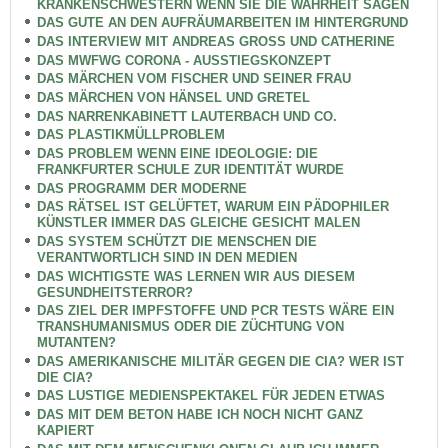
KRANKENSCHWESTERN WENN SIE DIE WAHRHEIT SAGEN
DAS GUTE AN DEN AUFRÄUMARBEITEN IM HINTERGRUND
DAS INTERVIEW MIT ANDREAS GROSS UND CATHERINE
DAS MWFWG CORONA - AUSSTIEGSKONZEPT
DAS MÄRCHEN VOM FISCHER UND SEINER FRAU
DAS MÄRCHEN VON HÄNSEL UND GRETEL
DAS NARRENKABINETT LAUTERBACH UND CO.
DAS PLASTIKMÜLLPROBLEM
DAS PROBLEM WENN EINE IDEOLOGIE: DIE
FRANKFURTER SCHULE ZUR IDENTITÄT WURDE
DAS PROGRAMM DER MODERNE
DAS RÄTSEL IST GELÜFTET, WARUM EIN PÄDOPHILER
KÜNSTLER IMMER DAS GLEICHE GESICHT MALEN
DAS SYSTEM SCHÜTZT DIE MENSCHEN DIE
VERANTWORTLICH SIND IN DEN MEDIEN
DAS WICHTIGSTE WAS LERNEN WIR AUS DIESEM
GESUNDHEITSTERROR?
DAS ZIEL DER IMPFSTOFFE UND PCR TESTS WÄRE EIN
TRANSHUMANISMUS ODER DIE ZÜCHTUNG VON
MUTANTEN?
DAS AMERIKANISCHE MILITÄR GEGEN DIE CIA? WER IST
DIE CIA?
DAS LUSTIGE MEDIENSPEKTAKEL FÜR JEDEN ETWAS
DAS MIT DEM BETON HABE ICH NOCH NICHT GANZ
KAPIERT