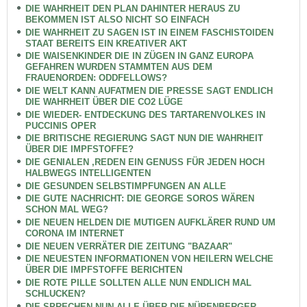
DIE WAHRHEIT DEN PLAN DAHINTER HERAUS ZU
BEKOMMEN IST ALSO NICHT SO EINFACH
DIE WAHRHEIT ZU SAGEN IST IN EINEM FASCHISTOIDEN
STAAT BEREITS EIN KREATIVER AKT
DIE WAISENKINDER DIE IN ZÜGEN IN GANZ EUROPA
GEFAHREN WURDEN STAMMTEN AUS DEM
FRAUENORDEN: ODDFELLOWS?
DIE WELT KANN AUFATMEN DIE PRESSE SAGT ENDLICH
DIE WAHRHEIT ÜBER DIE CO2 LÜGE
DIE WIEDER- ENTDECKUNG DES TARTARENVOLKES IN
PUCCINIS OPER
DIE BRITISCHE REGIERUNG SAGT NUN DIE WAHRHEIT
ÜBER DIE IMPFSTOFFE?
DIE GENIALEN ,REDEN EIN GENUSS FÜR JEDEN HOCH
HALBWEGS INTELLIGENTEN
DIE GESUNDEN SELBSTIMPFUNGEN AN ALLE
DIE GUTE NACHRICHT: DIE GEORGE SOROS WÄREN
SCHON MAL WEG?
DIE NEUEN HELDEN DIE MUTIGEN AUFKLÄRER RUND UM
CORONA IM INTERNET
DIE NEUEN VERRÄTER DIE ZEITUNG "BAZAAR"
DIE NEUESTEN INFORMATIONEN VON HEILERN WELCHE
ÜBER DIE IMPFSTOFFE BERICHTEN
DIE ROTE PILLE SOLLTEN ALLE NUN ENDLICH MAL
SCHLUCKEN?
DIE SPRECHEN NUN ALLE ÜBER DIE NÜRENBERGER