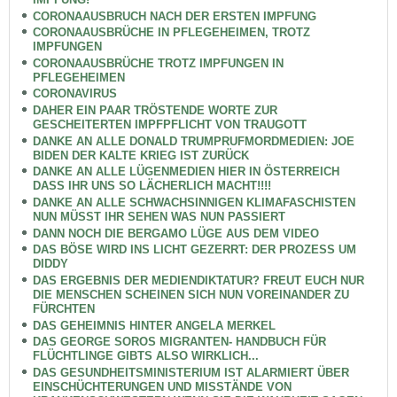
CORONAAUSBRUCH NACH DER ERSTEN IMPFUNG
CORONAAUSBRÜCHE IN PFLEGEHEIMEN, TROTZ
IMPFUNGEN
CORONAAUSBRÜCHE TROTZ IMPFUNGEN IN
PFLEGEHEIMEN
CORONAVIRUS
DAHER EIN PAAR TRÖSTENDE WORTE ZUR
GESCHEITERTEN IMPFPFLICHT VON TRAUGOTT
DANKE AN ALLE DONALD TRUMPRUFMORDMEDIEN: JOE
BIDEN DER KALTE KRIEG IST ZURÜCK
DANKE AN ALLE LÜGENMEDIEN HIER IN ÖSTERREICH
DASS IHR UNS SO LÄCHERLICH MACHT!!!!
DANKE AN ALLE SCHWACHSINNIGEN KLIMAFASCHISTEN
NUN MÜSST IHR SEHEN WAS NUN PASSIERT
DANN NOCH DIE BERGAMO LÜGE AUS DEM VIDEO
DAS BÖSE WIRD INS LICHT GEZERRT: DER PROZESS UM
DIDDY
DAS ERGEBNIS DER MEDIENDIKTATUR? FREUT EUCH NUR
DIE MENSCHEN SCHEINEN SICH NUN VOREINANDER ZU
FÜRCHTEN
DAS GEHEIMNIS HINTER ANGELA MERKEL
DAS GEORGE SOROS MIGRANTEN- HANDBUCH FÜR
FLÜCHTLINGE GIBTS ALSO WIRKLICH...
DAS GESUNDHEITSMINISTERIUM IST ALARMIERT ÜBER
EINSCHÜCHTERUNGEN UND MISSTÄNDE VON