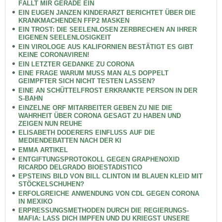
FÄLLT MIR GERADE EIN
EIN EUGEN JANZEN KINDERARZT BERICHTET ÜBER DIE
KRANKMACHENDEN FFP2 MASKEN
EIN TROST: DIE SEELENLOSEN ZERBRECHEN AN IHRER
EIGENEN SEELENLOSIGKEIT
EIN VIROLOGE AUS KALIFORNIEN BESTÄTIGT ES GIBT
KEINE CORONAVIREN!
EIN LETZTER GEDANKE ZU CORONA
EINE FRAGE WARUM MUSS MAN ALS DOPPELT
GEIMPFTER SICH NICHT TESTEN LASSEN?
EINE AN SCHÜTTELFROST ERKRANKTE PERSON IN DER
S-BAHN
EINZELNE ORF MITARBEITER GEBEN ZU NIE DIE
WAHRHEIT ÜBER CORONA GESAGT ZU HABEN UND
ZEIGEN NUN REUHE
ELISABETH DODERERS EINFLUSS AUF DIE
MEDIENDEBATTEN NACH DER KI
EMMA ARTIKEL
ENTGIFTUNGSPROTOKOLL GEGEN GRAPHENOXID
RICARDO DELGRADO BIOESTADISTICO
EPSTEINS BILD VON BILL CLINTON IM BLAUEN KLEID MIT
STÖCKELSCHUHEN?
ERFOLGREICHE ANWENDUNG VON CDL GEGEN CORONA
IN MEXIKO
ERPRESSUNGSMETHODEN DURCH DIE REGIERUNGS-
MAFIA: LASS DICH IMPFEN UND DU KRIEGST UNSERE