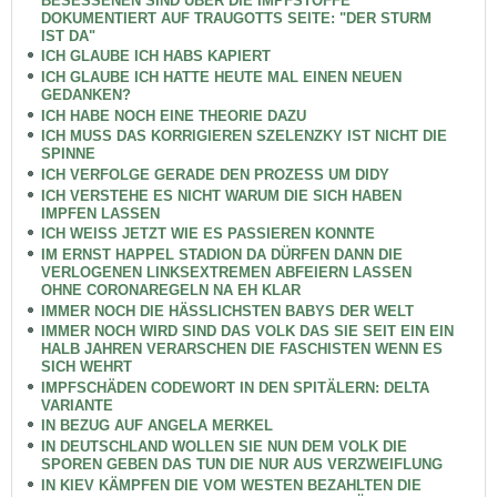
BESESSENEN SIND ÜBER DIE IMPFSTOFFE
DOKUMENTIERT AUF TRAUGOTTS SEITE: "DER STURM
IST DA"
ICH GLAUBE ICH HABS KAPIERT
ICH GLAUBE ICH HATTE HEUTE MAL EINEN NEUEN
GEDANKEN?
ICH HABE NOCH EINE THEORIE DAZU
ICH MUSS DAS KORRIGIEREN SZELENZKY IST NICHT DIE
SPINNE
ICH VERFOLGE GERADE DEN PROZESS UM DIDY
ICH VERSTEHE ES NICHT WARUM DIE SICH HABEN
IMPFEN LASSEN
ICH WEISS JETZT WIE ES PASSIEREN KONNTE
IM ERNST HAPPEL STADION DA DÜRFEN DANN DIE
VERLOGENEN LINKSEXTREMEN ABFEIERN LASSEN
OHNE CORONAREGELN NA EH KLAR
IMMER NOCH DIE HÄSSLICHSTEN BABYS DER WELT
IMMER NOCH WIRD SIND DAS VOLK DAS SIE SEIT EIN EIN
HALB JAHREN VERARSCHEN DIE FASCHISTEN WENN ES
SICH WEHRT
IMPFSCHÄDEN CODEWORT IN DEN SPITÄLERN: DELTA
VARIANTE
IN BEZUG AUF ANGELA MERKEL
IN DEUTSCHLAND WOLLEN SIE NUN DEM VOLK DIE
SPOREN GEBEN DAS TUN DIE NUR AUS VERZWEIFLUNG
IN KIEV KÄMPFEN DIE VOM WESTEN BEZAHLTEN DIE