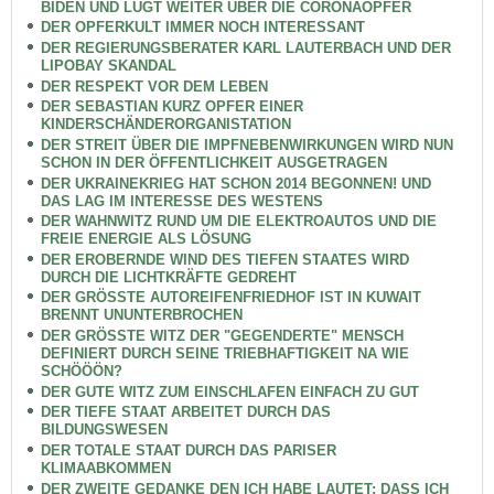
BIDEN UND LÜGT WEITER ÜBER DIE CORONAOPFER
DER OPFERKULT IMMER NOCH INTERESSANT
DER REGIERUNGSBERATER KARL LAUTERBACH UND DER
LIPOBAY SKANDAL
DER RESPEKT VOR DEM LEBEN
DER SEBASTIAN KURZ OPFER EINER
KINDERSCHÄNDERORGANISTATION
DER STREIT ÜBER DIE IMPFNEBENWIRKUNGEN WIRD NUN
SCHON IN DER ÖFFENTLICHKEIT AUSGETRAGEN
DER UKRAINEKRIEG HAT SCHON 2014 BEGONNEN! UND
DAS LAG IM INTERESSE DES WESTENS
DER WAHNWITZ RUND UM DIE ELEKTROAUTOS UND DIE
FREIE ENERGIE ALS LÖSUNG
DER EROBERNDE WIND DES TIEFEN STAATES WIRD
DURCH DIE LICHTKRÄFTE GEDREHT
DER GRÖSSTE AUTOREIFENFRIEDHOF IST IN KUWAIT
BRENNT UNUNTERBROCHEN
DER GRÖSSTE WITZ DER "GEGENDERTE" MENSCH
DEFINIERT DURCH SEINE TRIEBHAFTIGKEIT NA WIE
SCHÖÖÖN?
DER GUTE WITZ ZUM EINSCHLAFEN EINFACH ZU GUT
DER TIEFE STAAT ARBEITET DURCH DAS
BILDUNGSWESEN
DER TOTALE STAAT DURCH DAS PARISER
KLIMAABKOMMEN
DER ZWEITE GEDANKE DEN ICH HABE LAUTET: DASS ICH