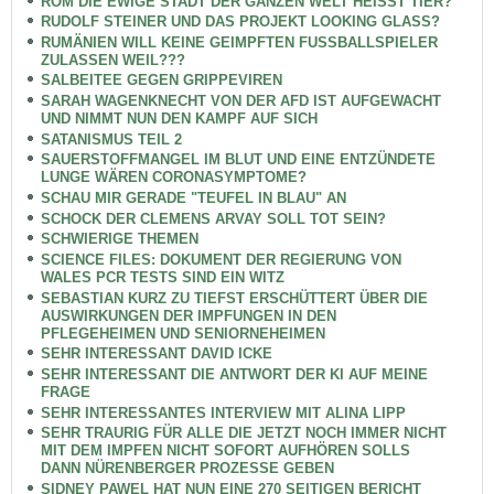
ROM DIE EWIGE STADT DER GANZEN WELT HEISST TIER?
RUDOLF STEINER UND DAS PROJEKT LOOKING GLASS?
RUMÄNIEN WILL KEINE GEIMPFTEN FUSSBALLSPIELER
ZULASSEN WEIL???
SALBEITEE GEGEN GRIPPEVIREN
SARAH WAGENKNECHT VON DER AFD IST AUFGEWACHT
UND NIMMT NUN DEN KAMPF AUF SICH
SATANISMUS TEIL 2
SAUERSTOFFMANGEL IM BLUT UND EINE ENTZÜNDETE
LUNGE WÄREN CORONASYMPTOME?
SCHAU MIR GERADE "TEUFEL IN BLAU" AN
SCHOCK DER CLEMENS ARVAY SOLL TOT SEIN?
SCHWIERIGE THEMEN
SCIENCE FILES: DOKUMENT DER REGIERUNG VON
WALES PCR TESTS SIND EIN WITZ
SEBASTIAN KURZ ZU TIEFST ERSCHÜTTERT ÜBER DIE
AUSWIRKUNGEN DER IMPFUNGEN IN DEN
PFLEGEHEIMEN UND SENIORNEHEIMEN
SEHR INTERESSANT DAVID ICKE
SEHR INTERESSANT DIE ANTWORT DER KI AUF MEINE
FRAGE
SEHR INTERESSANTES INTERVIEW MIT ALINA LIPP
SEHR TRAURIG FÜR ALLE DIE JETZT NOCH IMMER NICHT
MIT DEM IMPFEN NICHT SOFORT AUFHÖREN SOLLS
DANN NÜRENBERGER PROZESSE GEBEN
SIDNEY PAWEL HAT NUN EINE 270 SEITIGEN BERICHT