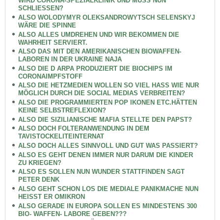
WIRD CORONA-SPEZIALKLINIK UND MUSS NUN
SCHLIESSEN?
ALSO WOLODYMYR OLEKSANDROWYTSCH SELENSKYJ
WÄRE DIE SPINNE
ALSO ALLES UMDREHEN UND WIR BEKOMMEN DIE
WAHRHEIT SERVIERT.
ALSO DAS MIT DEN AMERIKANISCHEN BIOWAFFEN-
LABOREN IN DER UKRAINE NAJA
ALSO DIE D ARPA PRODUZIERT DIE BIOCHIPS IM
CORONAIMPFSTOFF
ALSO DIE HETZMEDIEN WOLLEN SO VIEL HASS WIE NUR
MÖGLICH DURCH DIE SOCIAL MEDIAS VERBREITEN?
ALSO DIE PROGRAMMIERTEN POP IKONEN ETC.HÄTTEN
KEINE SELBSTREFLEXION?
ALSO DIE SIZILIANISCHE MAFIA STELLTE DEN PAPST?
ALSO DOCH FOLTERANWENDUNG IN DEM
TAVISTOCKELITEINTERNAT
ALSO DOCH ALLES SINNVOLL UND GUT WAS PASSIERT?
ALSO ES GEHT DENEN IMMER NUR DARUM DIE KINDER
ZU KRIEGEN?
ALSO ES SOLLEN NUN WUNDER STATTFINDEN SAGT
PETER DENK
ALSO GEHT SCHON LOS DIE MEDIALE PANIKMACHE NUN
HEISST ER OMIKRON
ALSO GERADE IN EUROPA SOLLEN ES MINDESTENS 300
BIO- WAFFEN- LABORE GEBEN???