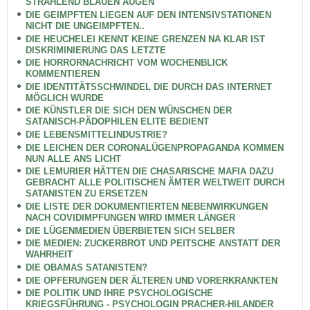
STRAHLEND BLAUEN AUGEN
DIE GEIMPFTEN LIEGEN AUF DEN INTENSIVSTATIONEN
NICHT DIE UNGEIMPFTEN..
DIE HEUCHELEI KENNT KEINE GRENZEN NA KLAR IST
DISKRIMINIERUNG DAS LETZTE
DIE HORRORNACHRICHT VOM WOCHENBLICK
KOMMENTIEREN
DIE IDENTITÄTSSCHWINDEL DIE DURCH DAS INTERNET
MÖGLICH WURDE
DIE KÜNSTLER DIE SICH DEN WÜNSCHEN DER
SATANISCH-PÄDOPHILEN ELITE BEDIENT
DIE LEBENSMITTELINDUSTRIE?
DIE LEICHEN DER CORONALÜGENPROPAGANDA KOMMEN
NUN ALLE ANS LICHT
DIE LEMURIER HÄTTEN DIE CHASARISCHE MAFIA DAZU
GEBRACHT ALLE POLITISCHEN ÄMTER WELTWEIT DURCH
SATANISTEN ZU ERSETZEN
DIE LISTE DER DOKUMENTIERTEN NEBENWIRKUNGEN
NACH COVIDIMPFUNGEN WIRD IMMER LÄNGER
DIE LÜGENMEDIEN ÜBERBIETEN SICH SELBER
DIE MEDIEN: ZUCKERBROT UND PEITSCHE ANSTATT DER
WAHRHEIT
DIE OBAMAS SATANISTEN?
DIE OPFERUNGEN DER ÄLTEREN UND VORERKRANKTEN
DIE POLITIK UND IHRE PSYCHOLOGISCHE
KRIEGSFÜHRUNG - PSYCHOLOGIN PRACHER-HILANDER