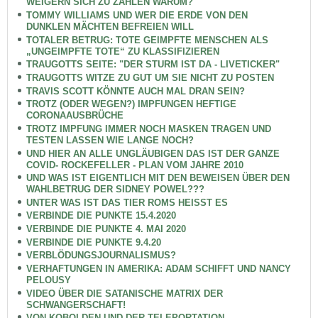
WEIGERN SICH ZU ZAHLEN WARUM?
TOMMY WILLIAMS UND WER DIE ERDE VON DEN
DUNKLEN MÄCHTEN BEFREIEN WILL
TOTALER BETRUG: TOTE GEIMPFTE MENSCHEN ALS
„UNGEIMPFTE TOTE“ ZU KLASSIFIZIEREN
TRAUGOTTS SEITE: "DER STURM IST DA - LIVETICKER"
TRAUGOTTS WITZE ZU GUT UM SIE NICHT ZU POSTEN
TRAVIS SCOTT KÖNNTE AUCH MAL DRAN SEIN?
TROTZ (ODER WEGEN?) IMPFUNGEN HEFTIGE
CORONAAUSBRÜCHE
TROTZ IMPFUNG IMMER NOCH MASKEN TRAGEN UND
TESTEN LASSEN WIE LANGE NOCH?
UND HIER AN ALLE UNGLÄUBIGEN DAS IST DER GANZE
COVID- ROCKEFELLER - PLAN VOM JAHRE 2010
UND WAS IST EIGENTLICH MIT DEN BEWEISEN ÜBER DEN
WAHLBETRUG DER SIDNEY POWEL???
UNTER WAS IST DAS TIER ROMS HEISST ES
VERBINDE DIE PUNKTE 15.4.2020
VERBINDE DIE PUNKTE 4. MAI 2020
VERBINDE DIE PUNKTE 9.4.20
VERBLÖDUNGSJOURNALISMUS?
VERHAFTUNGEN IN AMERIKA: ADAM SCHIFFT UND NANCY
PELOUSY
VIDEO ÜBER DIE SATANISCHE MATRIX DER
SCHWANGERSCHAFT!
VON KOBOLDEN UND DER TELEPORTATION