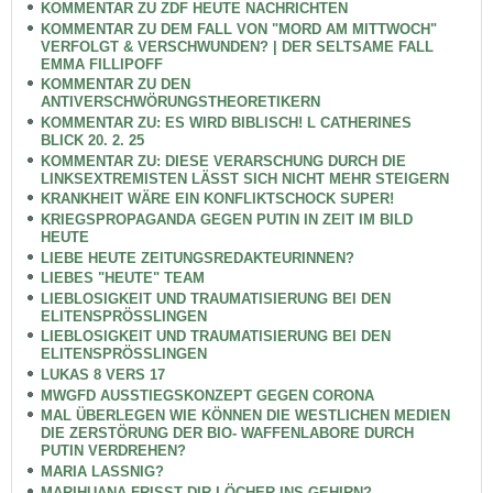
KOMMENTAR ZU ZDF HEUTE NACHRICHTEN
KOMMENTAR ZU DEM FALL VON "MORD AM MITTWOCH"
VERFOLGT & VERSCHWUNDEN? | DER SELTSAME FALL
EMMA FILLIPOFF
KOMMENTAR ZU DEN
ANTIVERSCHWÖRUNGSTHEORETIKERN
KOMMENTAR ZU: ES WIRD BIBLISCH! L CATHERINES
BLICK 20. 2. 25
KOMMENTAR ZU: DIESE VERARSCHUNG DURCH DIE
LINKSEXTREMISTEN LÄSST SICH NICHT MEHR STEIGERN
KRANKHEIT WÄRE EIN KONFLIKTSCHOCK SUPER!
KRIEGSPROPAGANDA GEGEN PUTIN IN ZEIT IM BILD
HEUTE
LIEBE HEUTE ZEITUNGSREDAKTEURINNEN?
LIEBES "HEUTE" TEAM
LIEBLOSIGKEIT UND TRAUMATISIERUNG BEI DEN
ELITENSPRÖSSLINGEN
LIEBLOSIGKEIT UND TRAUMATISIERUNG BEI DEN
ELITENSPRÖSSLINGEN
LUKAS 8 VERS 17
MWGFD AUSSTIEGSKONZEPT GEGEN CORONA
MAL ÜBERLEGEN WIE KÖNNEN DIE WESTLICHEN MEDIEN
DIE ZERSTÖRUNG DER BIO- WAFFENLABORE DURCH
PUTIN VERDREHEN?
MARIA LASSNIG?
MARIHUANA FRISST DIR LÖCHER INS GEHIRN?