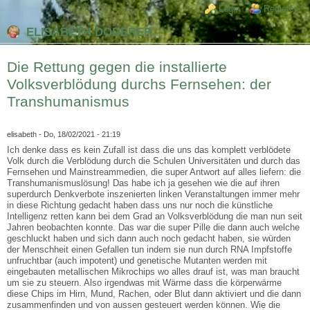
Direkt zum Inhalt
Skip to search
Login links
Login
Register
ELISABETH DODERER
Die Rettung gegen die installierte
Volksverblödung durchs Fernsehen: der
Transhumanismus
elisabeth
- Do, 18/02/2021 - 21:19
Ich denke dass es kein Zufall ist dass die uns das komplett verblödete
Volk durch die Verblödung durch die Schulen Universitäten und durch das
Fernsehen und Mainstreammedien, die super Antwort auf alles liefern: die
Transhumanismuslösung! Das habe ich ja gesehen wie die auf ihren
superdurch Denkverbote inszenierten linken Veranstaltungen immer mehr
in diese Richtung gedacht haben dass uns nur noch die künstliche
Intelligenz retten kann bei dem Grad an Volksverblödung die man nun seit
Jahren beobachten konnte. Das war die super Pille die dann auch welche
geschluckt haben und sich dann auch noch gedacht haben, sie würden
der Menschheit einen Gefallen tun indem sie nun durch RNA Impfstoffe
unfruchtbar (auch impotent) und genetische Mutanten werden mit
eingebauten metallischen Mikrochips wo alles drauf ist, was man braucht
um sie zu steuern. Also irgendwas mit Wärme dass die körperwärme
diese Chips im Hirn, Mund, Rachen, oder Blut dann aktiviert und die dann
zusammenfinden und von aussen gesteuert werden können. Wie die