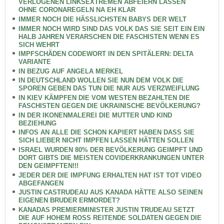
VERLOGENEN LINKSEXTREMEN ABFEIERN LASSEN
OHNE CORONAREGELN NA EH KLAR
IMMER NOCH DIE HÄSSLICHSTEN BABYS DER WELT
IMMER NOCH WIRD SIND DAS VOLK DAS SIE SEIT EIN EIN
HALB JAHREN VERARSCHEN DIE FASCHISTEN WENN ES
SICH WEHRT
IMPFSCHÄDEN CODEWORT IN DEN SPITÄLERN: DELTA
VARIANTE
IN BEZUG AUF ANGELA MERKEL
IN DEUTSCHLAND WOLLEN SIE NUN DEM VOLK DIE
SPOREN GEBEN DAS TUN DIE NUR AUS VERZWEIFLUNG
IN KIEV KÄMPFEN DIE VOM WESTEN BEZAHLTEN DIE
FASCHISTEN GEGEN DIE UKRAINISCHE BEVÖLKERUNG?
IN DER IKONENMALEREI DIE MUTTER UND KIND
BEZIEHUNG
INFOS AN ALLE DIE SCHON KAPIERT HABEN DASS SIE
SICH LIEBER NICHT IMPFEN LASSEN HÄTTEN SOLLEN
ISRAEL WURDEN 80% DER BEVÖLKERUNG GEIMPFT UND
DORT GIBTS DIE MEISTEN COVIDERKRANKUNGEN UNTER
DEN GEIMPFTEN!!!
JEDER DER DIE IMPFUNG ERHALTEN HAT IST TOT VIDEO
ABGEFANGEN
JUSTIN CASTRUDEAU AUS KANADA HÄTTE ALSO SEINEN
EIGENEN BRUDER ERMORDET?
KANADAS PREMIERMINISTER JUSTIN TRUDEAU SETZT
DIE AUF HOHEM ROSS REITENDE SOLDATEN GEGEN DIE