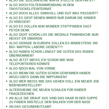
ALSO DIE SIZILIANISCHE MAFIA STELLTE DEN PAPST?
ALSO DOCH FOLTERANWENDUNG IN DEM
TAVISTOCKELITEINTERNAT
ALSO DOCH ALLES SINNVOLL UND GUT WAS PASSIERT?
ALSO ES GEHT DENEN IMMER NUR DARUM DIE KINDER
ZU KRIEGEN?
ALSO ES SOLLEN NUN WUNDER STATTFINDEN SAGT
PETER DENK
ALSO GEHT SCHON LOS DIE MEDIALE PANIKMACHE NUN
HEISST ER OMIKRON
ALSO GERADE IN EUROPA SOLLEN ES MINDESTENS 300
BIO- WAFFEN- LABORE GEBEN???
ALSO HABEN SCHON LÄNGST DIE GUTEN DAS RUDER
ÜBERNOMMEN?
ALSO JETZT WEISS ICH SCHON WIE MAN
TELEPORTIEREN KÖNNTE
ALSO NOCH MAL VON VORNE
ALSO WENN DIE GUTEN SCHON GEWONNEN HABEN
WOZU GIBTS DANN DIE IMPFUNGEN?
ALSO WER WEISS WIE DAS GEHEN SOLL EIN NEUER JOE
BIDENDARSTELLER?
ALTERSHEIME DIE NEUEN SCHULEN FÜR KINDER
FRAGEZEICHEN
AN ALLE DIE DRAUF AUS SIND DAS HAAR IN DER SUPPE
ZU FINDEN ANSTELLE DEM BALKEN VOR DER NASE
AN DAS GESUNDHEITSAMT