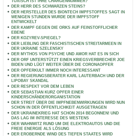
TOXISCH IST IHRE CHARGENNUMMER?
DER HERR DES SCHWARZEN STEINS?
DER HERSTELLER DES BIONTECH IMPFSTOFFES SAGT IN
WENIGEN STUNDEN WURDE DER IMPFSTOFF
ENTWICKELT
DER KAMPF GEGEN DIE ORKS AUF FEINSTOFFLICHER
EBENE
DER KOZYREV-SPIEGEL?
DER LIEBLING DER FASCHISTISCHEN STREITARMEEN IN
DER UKRAINE SZELENSKY
DER MYTHOS VON PSYCHE UND AMOR HAT ES IN SICH
DER ORF UNTERSTÜTZT EINEN KRIEGSVERBRECHER JOE
BIDEN UND LÜGT WEITER ÜBER DIE CORONAOPFER
DER OPFERKULT IMMER NOCH INTERESSANT
DER REGIERUNGSBERATER KARL LAUTERBACH UND DER
LIPOBAY SKANDAL
DER RESPEKT VOR DEM LEBEN
DER SEBASTIAN KURZ OPFER EINER
KINDERSCHÄNDERORGANISTATION
DER STREIT ÜBER DIE IMPFNEBENWIRKUNGEN WIRD NUN
SCHON IN DER ÖFFENTLICHKEIT AUSGETRAGEN
DER UKRAINEKRIEG HAT SCHON 2014 BEGONNEN! UND
DAS LAG IM INTERESSE DES WESTENS
DER WAHNWITZ RUND UM DIE ELEKTROAUTOS UND DIE
FREIE ENERGIE ALS LÖSUNG
DER EROBERNDE WIND DES TIEFEN STAATES WIRD