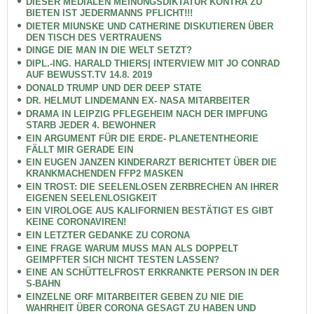
DIESER MEDIALEN MEINUNGSDIKTATUR KONTRA ZU
BIETEN IST JEDERMANNS PFLICHT!!!
DIETER MIUNSKE UND CATHERINE DISKUTIEREN ÜBER
DEN TISCH DES VERTRAUENS
DINGE DIE MAN IN DIE WELT SETZT?
DIPL.-ING. HARALD THIERS| INTERVIEW MIT JO CONRAD
AUF BEWUSST.TV 14.8. 2019
DONALD TRUMP UND DER DEEP STATE
DR. HELMUT LINDEMANN EX- NASA MITARBEITER
DRAMA IN LEIPZIG PFLEGEHEIM NACH DER IMPFUNG
STARB JEDER 4. BEWOHNER
EIN ARGUMENT FÜR DIE ERDE- PLANETENTHEORIE
FÄLLT MIR GERADE EIN
EIN EUGEN JANZEN KINDERARZT BERICHTET ÜBER DIE
KRANKMACHENDEN FFP2 MASKEN
EIN TROST: DIE SEELENLOSEN ZERBRECHEN AN IHRER
EIGENEN SEELENLOSIGKEIT
EIN VIROLOGE AUS KALIFORNIEN BESTÄTIGT ES GIBT
KEINE CORONAVIREN!
EIN LETZTER GEDANKE ZU CORONA
EINE FRAGE WARUM MUSS MAN ALS DOPPELT
GEIMPFTER SICH NICHT TESTEN LASSEN?
EINE AN SCHÜTTELFROST ERKRANKTE PERSON IN DER
S-BAHN
EINZELNE ORF MITARBEITER GEBEN ZU NIE DIE
WAHRHEIT ÜBER CORONA GESAGT ZU HABEN UND