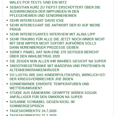
WALES PCR TESTS SIND EIN WITZ
SEBASTIAN KURZ ZU TIEFST ERSCHÜTTERT ÜBER DIE
AUSWIRKUNGEN DER IMPFUNGEN IN DEN
PFLEGEHEIMEN UND SENIORNEHEIMEN
SEHR INTERESSANT DAVID ICKE
SEHR INTERESSANT DIE ANTWORT DER KI AUF MEINE
FRAGE
SEHR INTERESSANTES INTERVIEW MIT ALINA LIPP
SEHR TRAURIG FÜR ALLE DIE JETZT NOCH IMMER NICHT
MIT DEM IMPFEN NICHT SOFORT AUFHÖREN SOLLS
DANN NÜRENBERGER PROZESSE GEBEN
SIDNEY PAWEL HAT NUN EINE 270 SEITIGEN BERICHT
ÜBER DEN WAHLBETRUG 2020
SIE ZEIGEN NUN ALLEN IHR WAHRES GESICHT NA SUPER
SMOOTHIEGETRÄNKE MIT MARZIPAN UND PROTEINEN IN
ALTENHEIMKRANKENHÄUSER
SO LUSTIG WIE DAS KINDERPOLITIKSPIEL WIRKLICH IST:
DER KRIEGSVERBRECHER JOE BIDEN
SONNENWINDE ERHÖHTE TEMPERATUREN UND
WETTERUNRUHEN?
STUDIE AUS DÄNEMARK: GEIMPFTE WÄREN SOGAR
ANFÄLLIGER FÜR DEN OMIKRON NA SUPER
SUSANNE SCHNABEL GEGEN KICKL IM
SOMMERGESPRÄCH
TAGESKORREKTIV 24.7.2020
TAGESKORREKTIV 27.7.2020