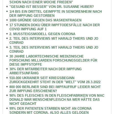
SCHON NACH EINER WOCHE FRIEDEN"
"GESUND IST BESSER" VON DR. SUSANNE HUBER?
1/4 BIS EIN DRITTEL GEIMPFTE IN SENIORENHEIM NACH
DER IMPFUNG GESTORBEN
1000 GRÜNDE GEGEN DAS MASKENTRAGEN
17 STUNDEN DOKU ÜBER IMPFTODESFÄLLE NACH DER
COVID IMPFUNG AUF 1
2. MUSSTEIGSMODELL GEGEN CORONA
2. TEIL DES INTERVIEWS MIT HARALD THIERS UND JO
CONRAD
3. TEIL DES INTERVIEWS MIT HARALD THIERS UND JO
CONRAD
30 JAHRE LABORTECHNISCHE MEDIZINISCHE
FORSCHUNG MILLIARDEN FORSCHUNGSGELDER FÜR
DIESE IMPFSTOFFE
30% DER MITARBEITER NACH DER IMPFUNG
ARBEITSUNFÄHIG
510.000 UKRAINER SEIT KRIEGSBEGINN
ZURÜCKGEKEHRT STEHT IN DER "WELT" VOM 28.3.2022
800 000 BERLINER SIND BEI IMPFAUFRUF LEIDER NICHT
ZUR IMPFUNG ERSCHIENEN?
90% DES FLEISCHES IN DEN FLEISCHFABRIKEN VON MAC
DONALD WAR MENSCHENFLEISCH NA WER HÄTTE DAS
NICHT GEDACHT
99% DER PATIENTEN STARBEN NICHT AN CORONA
SONDERN MIT CORONA, ALSO ALLES GELOGEN