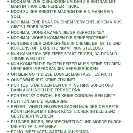
NOCH MAL ZUR DISKUSSION UM DEN ZIB BEITRAG MIT
MARTIN THÜR UND HERBERT KICKL
NOCH ZU DER BRIGITTE MACRON DIE EIN MANN SEIN
SOLL
NOCHMAL EINE RNA VON EINEM VERMEINTLICHEN VIRUS
GIBTS LEIDER NICHT!
NOCHMAL WOHER KAMEN DIE SPIKEPROTEINE?
NOCHMAL WOHER KOMMEN DIE SPIKEPROTEINE?
NUN EINER DER CHOREPHÄEN IN CHEMIE BRI GITTE UND
KOHLENSTOFFEXPERTE NIMMT NUN STELLUNG
NUN KANN SICH DER TIEFE STAAT ZEIGEN, DA DONALD
TRUMP WEG IST?
NUN KOMMEN DIE FAKTEN PFIZER MUSS SEINE STUDIEN
ÜBER IHRE IMPFROBANDEN HERAUSRÜCKEN
OH MEIN GOTT DIESE LÜGNER MAN FASST ES NICHT
OHNE WAHRHEIT KEINE ZUKUNFT
PCR TESTS BRINGEN DEN CHIP INS HIRN SUPER UND
DANN AUCH NOCH DIE FREMDE RNA
PCR TESTS? OBWOHL ES KEINE CORONAVIREN GIBT?
PETITION AN DIE REGIERUNG
PFIZER - WHISTLEBLOWER SAGEN NUN: DER GEIMPFTE
KÖNNTEN NUN MIT EINER KÜNSTLICHER INTELLIGENZ
GESTEUERT WERDEN
PLÜNDERUNGEN, BRANDSCHATZUNG UND MORDE DURCH
DIE ANTIFA IN AMERIKA
POLIO IMPFUNGEN WAREN AUCH SCHON