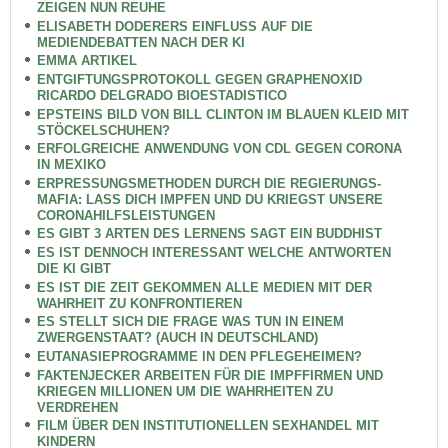
ZEIGEN NUN REUHE
ELISABETH DODERERS EINFLUSS AUF DIE
MEDIENDEBATTEN NACH DER KI
EMMA ARTIKEL
ENTGIFTUNGSPROTOKOLL GEGEN GRAPHENOXID
RICARDO DELGRADO BIOESTADISTICO
EPSTEINS BILD VON BILL CLINTON IM BLAUEN KLEID MIT
STÖCKELSCHUHEN?
ERFOLGREICHE ANWENDUNG VON CDL GEGEN CORONA
IN MEXIKO
ERPRESSUNGSMETHODEN DURCH DIE REGIERUNGS-
MAFIA: LASS DICH IMPFEN UND DU KRIEGST UNSERE
CORONAHILFSLEISTUNGEN
ES GIBT 3 ARTEN DES LERNENS SAGT EIN BUDDHIST
ES IST DENNOCH INTERESSANT WELCHE ANTWORTEN
DIE KI GIBT
ES IST DIE ZEIT GEKOMMEN ALLE MEDIEN MIT DER
WAHRHEIT ZU KONFRONTIEREN
ES STELLT SICH DIE FRAGE WAS TUN IN EINEM
ZWERGENSTAAT? (AUCH IN DEUTSCHLAND)
EUTANASIEPROGRAMME IN DEN PFLEGEHEIMEN?
FAKTENJECKER ARBEITEN FÜR DIE IMPFFIRMEN UND
KRIEGEN MILLIONEN UM DIE WAHRHEITEN ZU
VERDREHEN
FILM ÜBER DEN INSTITUTIONELLEN SEXHANDEL MIT
KINDERN