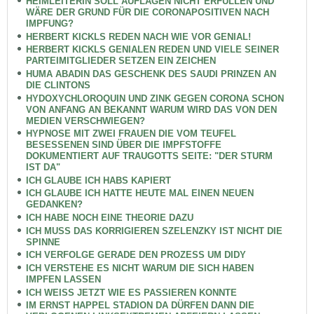
HEIMLEITERIN SOLL AUFLAGEN NICHT ERFÜLLEN UND
WÄRE DER GRUND FÜR DIE CORONAPOSITIVEN NACH
IMPFUNG?
HERBERT KICKLS REDEN NACH WIE VOR GENIAL!
HERBERT KICKLS GENIALEN REDEN UND VIELE SEINER
PARTEIMITGLIEDER SETZEN EIN ZEICHEN
HUMA ABADIN DAS GESCHENK DES SAUDI PRINZEN AN
DIE CLINTONS
HYDOXYCHLOROQUIN UND ZINK GEGEN CORONA SCHON
VON ANFANG AN BEKANNT WARUM WIRD DAS VON DEN
MEDIEN VERSCHWIEGEN?
HYPNOSE MIT ZWEI FRAUEN DIE VOM TEUFEL
BESESSENEN SIND ÜBER DIE IMPFSTOFFE
DOKUMENTIERT AUF TRAUGOTTS SEITE: "DER STURM
IST DA"
ICH GLAUBE ICH HABS KAPIERT
ICH GLAUBE ICH HATTE HEUTE MAL EINEN NEUEN
GEDANKEN?
ICH HABE NOCH EINE THEORIE DAZU
ICH MUSS DAS KORRIGIEREN SZELENZKY IST NICHT DIE
SPINNE
ICH VERFOLGE GERADE DEN PROZESS UM DIDY
ICH VERSTEHE ES NICHT WARUM DIE SICH HABEN
IMPFEN LASSEN
ICH WEISS JETZT WIE ES PASSIEREN KONNTE
IM ERNST HAPPEL STADION DA DÜRFEN DANN DIE