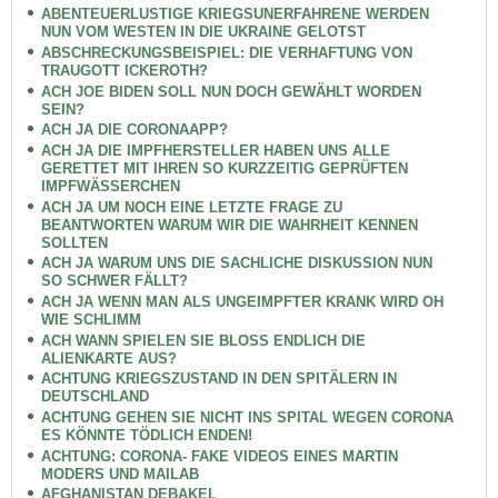
ABENTEUERLUSTIGE KRIEGSUNERFAHRENE WERDEN
NUN VOM WESTEN IN DIE UKRAINE GELOTST
ABSCHRECKUNGSBEISPIEL: DIE VERHAFTUNG VON
TRAUGOTT ICKEROTH?
ACH JOE BIDEN SOLL NUN DOCH GEWÄHLT WORDEN
SEIN?
ACH JA DIE CORONAAPP?
ACH JA DIE IMPFHERSTELLER HABEN UNS ALLE
GERETTET MIT IHREN SO KURZZEITIG GEPRÜFTEN
IMPFWÄSSERCHEN
ACH JA UM NOCH EINE LETZTE FRAGE ZU
BEANTWORTEN WARUM WIR DIE WAHRHEIT KENNEN
SOLLTEN
ACH JA WARUM UNS DIE SACHLICHE DISKUSSION NUN
SO SCHWER FÄLLT?
ACH JA WENN MAN ALS UNGEIMPFTER KRANK WIRD OH
WIE SCHLIMM
ACH WANN SPIELEN SIE BLOSS ENDLICH DIE
ALIENKARTE AUS?
ACHTUNG KRIEGSZUSTAND IN DEN SPITÄLERN IN
DEUTSCHLAND
ACHTUNG GEHEN SIE NICHT INS SPITAL WEGEN CORONA
ES KÖNNTE TÖDLICH ENDEN!
ACHTUNG: CORONA- FAKE VIDEOS EINES MARTIN
MODERS UND MAILAB
AFGHANISTAN DEBAKEL