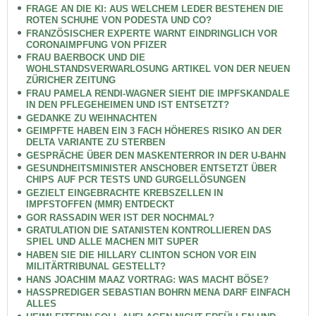
FRAGE AN DIE KI: AUS WELCHEM LEDER BESTEHEN DIE
ROTEN SCHUHE VON PODESTA UND CO?
FRANZÖSISCHER EXPERTE WARNT EINDRINGLICH VOR
CORONAIMPFUNG VON PFIZER
FRAU BAERBOCK UND DIE
WOHLSTANDSVERWARLOSUNG ARTIKEL VON DER NEUEN
ZÜRICHER ZEITUNG
FRAU PAMELA RENDI-WAGNER SIEHT DIE IMPFSKANDALE
IN DEN PFLEGEHEIMEN UND IST ENTSETZT?
GEDANKE ZU WEIHNACHTEN
GEIMPFTE HABEN EIN 3 FACH HÖHERES RISIKO AN DER
DELTA VARIANTE ZU STERBEN
GESPRÄCHE ÜBER DEN MASKENTERROR IN DER U-BAHN
GESUNDHEITSMINISTER ANSCHOBER ENTSETZT ÜBER
CHIPS AUF PCR TESTS UND GURGELLÖSUNGEN
GEZIELT EINGEBRACHTE KREBSZELLEN IN
IMPFSTOFFEN (MMR) ENTDECKT
GOR RASSADIN WER IST DER NOCHMAL?
GRATULATION DIE SATANISTEN KONTROLLIEREN DAS
SPIEL UND ALLE MACHEN MIT SUPER
HABEN SIE DIE HILLARY CLINTON SCHON VOR EIN
MILITÄRTRIBUNAL GESTELLT?
HANS JOACHIM MAAZ VORTRAG: WAS MACHT BÖSE?
HASSPREDIGER SEBASTIAN BOHRN MENA DARF EINFACH
ALLES