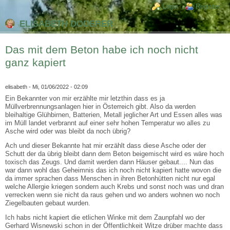
Direkt zum Inhalt
Skip to search
Login links
Login
Register
ELISABETH DODERER
Das mit dem Beton habe ich noch nicht
ganz kapiert
elisabeth
- Mi, 01/06/2022 - 02:09
Ein Bekannter von mir erzählte mir letzthin dass es ja
Müllverbrennungsanlagen hier in Österreich gibt. Also da werden
bleihaltige Glühbirnen, Batterien, Metall jeglicher Art und Essen alles was
im Müll landet verbrannt auf einer sehr hohen Temperatur wo alles zu
Asche wird oder was bleibt da noch übrig?
Ach und dieser Bekannte hat mir erzählt dass diese Asche oder der
Schutt der da übrig bleibt dann dem Beton beigemischt wird es wäre hoch
toxisch das Zeugs. Und damit werden dann Häuser gebaut.... Nun das
war dann wohl das Geheimnis das ich noch nicht kapiert hatte wovon die
da immer sprachen dass Menschen in ihren Betonhütten nicht nur egal
welche Allergie kriegen sondern auch Krebs und sonst noch was und dran
verrecken wenn sie nicht da raus gehen und wo anders wohnen wo noch
Ziegelbauten gebaut wurden.
Ich habs nicht kapiert die etlichen Winke mit dem Zaunpfahl wo der
Gerhard Wisnewski schon in der Öffentlichkeit Witze drüber machte dass