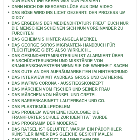
NUN MÜSST IHR SEHEN WAS NUN PASSIERT
DANN NOCH DIE BERGAMO LÜGE AUS DEM VIDEO
DAS BÖSE WIRD INS LICHT GEZERRT: DER PROZESS UM
DIDDY
DAS ERGEBNIS DER MEDIENDIKTATUR? FREUT EUCH NUR
DIE MENSCHEN SCHEINEN SICH NUN VOREINANDER ZU
FÜRCHTEN
DAS GEHEIMNIS HINTER ANGELA MERKEL
DAS GEORGE SOROS MIGRANTEN- HANDBUCH FÜR
FLÜCHTLINGE GIBTS ALSO WIRKLICH...
DAS GESUNDHEITSMINISTERIUM IST ALARMIERT ÜBER
EINSCHÜCHTERUNGEN UND MISSTÄNDE VON
KRANKENSCHWESTERN WENN SIE DIE WAHRHEIT SAGEN
DAS GUTE AN DEN AUFRÄUMARBEITEN IM HINTERGRUND
DAS INTERVIEW MIT ANDREAS GROSS UND CATHERINE
DAS MWFWG CORONA - AUSSTIEGSKONZEPT
DAS MÄRCHEN VOM FISCHER UND SEINER FRAU
DAS MÄRCHEN VON HÄNSEL UND GRETEL
DAS NARRENKABINETT LAUTERBACH UND CO.
DAS PLASTIKMÜLLPROBLEM
DAS PROBLEM WENN EINE IDEOLOGIE: DIE
FRANKFURTER SCHULE ZUR IDENTITÄT WURDE
DAS PROGRAMM DER MODERNE
DAS RÄTSEL IST GELÜFTET, WARUM EIN PÄDOPHILER
KÜNSTLER IMMER DAS GLEICHE GESICHT MALEN
DAS SYSTEM SCHÜTZT DIE MENSCHEN DIE