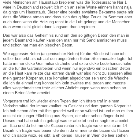
viele Menschen am Hausstaub krepieren was die Todesursache Nur 1
wäre in Deutschland (soweit ich mich an seine Worte erinnern kann) naja
da gings um Hausstaub. Dieser eine bereits erwähnte Bekannte sagte mir
dass die Wände atmen und dass sich das giftige Zeugs im Sommer aber
auch dann wenn die Heizung rennt in die Luft gelangt und die Menschen
dran wenn nicht gleich dann langsam dran krepieren.
Das war also das Geheimnis rund um den so giftigen Beton den man in
jedem Baumarkt kaufen kann den man nur mit Sand anmischen muss
und schon hat man ein bisschen Beton.
Wie aggressiv Beton (angemischter Beton) für die Hände ist habe ich
selber bemerkt als ich auf den angerührten Beton Steinmosaike legte. Ich
hatte immer dicke Gummihandschuhe und extra dicke Lederhandschuhe
an die für die Gartenarbeiten und wenn nur irgendwo ein bisschen Beton
an die Haut kam reizte das extrem damit war also nicht zu spassen alles
mein ganzer Körper musste komplett abgedichtet sein und die Wäsche
die ich da einmal trug konnte ich kein zweites mal tragen und musste
alles wegschmeissen trotz etlicher Abdichtungen wenn man neben so
einem Betonfläche arbeitet.
Vorgestern traf ich wieder einen Typen den ich öfters traf in einem
Verkehrsmittel der immer knallrot im Gesicht und dem ganzen Körper ist.
Ich hab schon öfter mit ihm geredet weil er so wütend ist und man es ihm
ansieht ein junger Flüchtling aus Syrien, der aber schon länger da ist.
Dieses mal habe ich ihn gefragt was er arbeitet und er sagte er arbeitet
am Bau und da fiel mir die Klappe runter ich fragte wo er meinte im 14
Bezirk ich fragte was bauen die denn da er meinte die bauen da Häuser
und ich sagte wozu es gibt ja eh genug Häuser in Wien die leer stehen