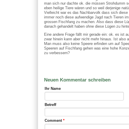
man sich nur dachte ok. die müssen Strohdumm sei
eben heilige Tiere wären und so weil derjenige nat
Vielleicht war es das Nachbarvolk dass sich diese
immer noch diese aufwendige Jagd nach Tieren im 
grossen Fischfang zu machen. Also dass diese Lüg
danach gehandelt haben ohne diese Lügen zu hinte
Eine andere Frage fällt mir gerade ein: ok. es is
zwar hinein kann aber nicht mehr hinaus. Ist also
Man muss also keine Speere erfinden um auf Spe
Speeren auf Fischfang gehen was eine hohe Konzen
zu verbessern?
Neuen Kommentar schreiben
Ihr Name
Betreff
Comment
*