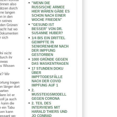
"WENN DIE
können also
RUSSISCHE ARMEE
lätzen durch
HIER WÄREN GÄBE ES
ine langen
SCHON NACH EINER
n in den
WOCHE FRIEDEN"
n seines
"GESUND IST
 den Grünen
BESSER" VON DR.
racht hat wo
SUSANNE HUBER?
n Dokumenten
r sich
1/4 BIS EIN DRITTEL
GEIMPFTE IN
SENIORENHEIM NACH
DER IMPFUNG
ni nicht
GESTORBEN
urch ihr
1000 GRÜNDE GEGEN
sowas
DAS MASKENTRAGEN
das Wissen
17 STUNDEN DOKU
ÜBER
t? Wir
IMPFTODESFÄLLE
NACH DER COVID
ortung tragen
IMPFUNG AUF 1
n länger dort
2.
warten
MUSSTEIGSMODELL
ann ist er
GEGEN CORONA
oll ja auch
 kann die
2. TEIL DES
n ein Tabu
INTERVIEWS MIT
ssen kann
HARALD THIERS UND
ressant wo
JO CONRAD