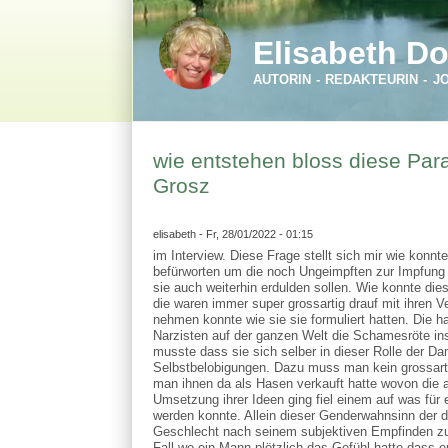
Direkt zum Inhalt
Skip to search
Elisabeth Do
AUTORIN - REDAKTEURIN - J
wie entstehen bloss diese Par
Grosz
elisabeth
- Fr, 28/01/2022 - 01:15
im Interview. Diese Frage stellt sich mir wie kon
befürworten um die noch Ungeimpften zur Impfung z
sie auch weiterhin erdulden sollen. Wie konnte die
die waren immer super grossartig drauf mit ihren 
nehmen konnte wie sie sie formuliert hatten. Die h
Narzisten auf der ganzen Welt die Schamesröte in
musste dass sie sich selber in dieser Rolle der Dam
Selbstbelobigungen. Dazu muss man kein grossart
man ihnen da als Hasen verkauft hatte wovon die 
Umsetzung ihrer Ideen ging fiel einem auf was für
werden konnte. Allein dieser Genderwahnsinn der d
Geschlecht nach seinem subjektiven Empfinden zu
Fall wo ein Mann plötzlich das Gefühl hatte dass e