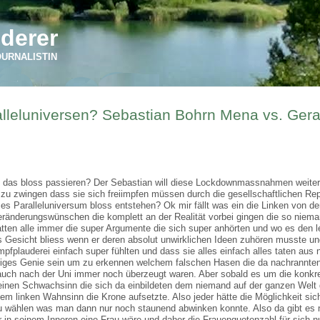
derer
OURNALISTIN
alleluniversen? Sebastian Bohrn Mena vs. Gera
nte das bloss passieren? Der Sebastian will diese Lockdownmassnahmen weiter
u zwingen dass sie sich freiimpfen müssen durch die gesellschaftlichen Rep
ses Paralleluniversum bloss entstehen? Ok mir fällt was ein die Linken von de
Veränderungswünschen die komplett an der Realität vorbei gingen die so niema
atten alle immer die super Argumente die sich super anhörten und wo es den l
s Gesicht bliess wenn er deren absolut unwirklichen Ideen zuhören musste u
pfplauderei einfach super fühlten und dass sie alles einfach alles taten aus 
iges Genie sein um zu erkennen welchem falschen Hasen die da nachrannte
auch nach der Uni immer noch überzeugt waren. Aber sobald es um die konkr
 einen Schwachsinn die sich da einbildeten dem niemand auf der ganzen Welt 
em linken Wahnsinn die Krone aufsetzte. Also jeder hätte die Möglichkeit sic
 wählen was man dann nur noch staunend abwinken konnte. Also da gibt es 
r in seinem Inneren eine Frau wäre und daher die Frauenquotenzahl für sich 