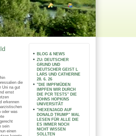
Login links
Login
Register
ld
BLOG & NEWS
ZU: DEUTSCHER
GRUND UND
DEUTSCHER GEIST L
LARS UND CATHERINE
hin
28. 6. 26
ressalien die
"DIE IMPFMÜDEN
r Uni na gut
IMPFEN WIR DURCH
nd ernst
DIE PCR TESTS" DIE
etzen
JOHNS HOPKINS
nd erkennen
UNIVERSITÄT
narzistischen
"HEXENJAGD AUF
n oder was
DONALD TRUMP" MAL
ete
LESEN FÜR ALLE DIE
gerecht
ES IMMER NOCH
h sein
NICHT WISSEN
nun einen
SOLLTEN
nutzen konnte