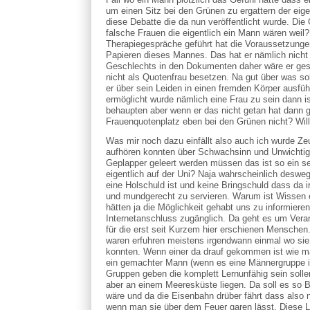
um einen Sitz bei den Grünen zu ergattern der eig
diese Debatte die da nun veröffentlicht wurde. D
falsche Frauen die eigentlich ein Mann wären weil
Therapiegespräche geführt hat die Voraussetzung
Papieren dieses Mannes. Das hat er nämlich nich
Geschlechts in den Dokumenten daher wäre er gese
nicht als Quotenfrau besetzen. Na gut über was so
er über sein Leiden in einen fremden Körper ausführ
ermöglicht wurde nämlich eine Frau zu sein dann i
behaupten aber wenn er das nicht getan hat dann g
Frauenquotenplatz eben bei den Grünen nicht? Wil
Was mir noch dazu einfällt also auch ich wurde Z
aufhören konnten über Schwachsinn und Unwichtigkei
Geplapper geleert werden müssen das ist so ein se
eigentlich auf der Uni? Naja wahrscheinlich deswe
eine Holschuld ist und keine Bringschuld dass da i
und mundgerecht zu servieren. Warum ist Wissen e
hätten ja die Möglichkeit gehabt uns zu informieren 
Internetanschluss zugänglich. Da geht es um Vera
für die erst seit Kurzem hier erschienen Menschen.
waren erfuhren meistens irgendwann einmal wo sie 
konnten. Wenn einer da drauf gekommen ist wie ma
ein gemachter Mann (wenn es eine Männergruppe ist
Gruppen geben die komplett Lernunfähig sein sol
aber an einem Meeresküste liegen. Da soll es so 
wäre und da die Eisenbahn drüber fährt dass also
wenn man sie über dem Feuer garen lässt. Diese L