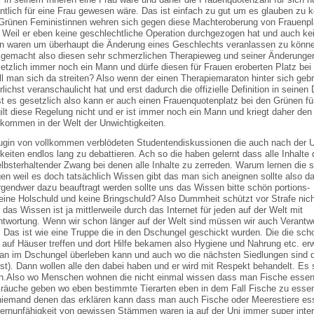
entlich für eine Frau gewesen wäre. Das ist einfach zu gut um es glauben zu 
ie Grünen Feministinnen wehren sich gegen diese Machteroberung von Frauenp
? Weil er eben keine geschlechtliche Operation durchgezogen hat und auch ke
en waren um überhaupt die Änderung eines Geschlechts veranlassen zu könne
t gemacht also diesen sehr schmerzlichen Therapieweg und seiner Änderunge
tzlich immer noch ein Mann und dürfe diesen für Frauen eroberten Platz bei
ll man sich da streiten? Also wenn der einen Therapiemaraton hinter sich geb
lichst veranschaulicht hat und erst dadurch die offizielle Definition in seine
st es gesetzlich also kann er auch einen Frauenquotenplatz bei den Grünen fü
ilt diese Regelung nicht und er ist immer noch ein Mann und kriegt daher den
lkommen in der Welt der Unwichtigkeiten.
eugin von vollkommen verblödeten Studentendiskussionen die auch nach der U
ten endlos lang zu debattieren. Ach so die haben gelernt dass alle Inhalte d
lbsterhaltender Zwang bei denen alle Inhalte zu zerreden. Warum lernen die 
gen weil es doch tatsächlich Wissen gibt das man sich aneignen sollte also 
rgendwer dazu beauftragt werden sollte uns das Wissen bitte schön portions-
ine Holschuld und keine Bringschuld? Also Dummheit schützt vor Strafe nich
das Wissen ist ja mittlerweile durch das Internet für jeden auf der Welt mit
ntwortung. Wenn wir schon länger auf der Welt sind müssen wir auch Verantw
 Das ist wie eine Truppe die in den Dschungel geschickt wurden. Die die scho
auf Häuser treffen und dort Hilfe bekamen also Hygiene und Nahrung etc. er
n im Dschungel überleben kann und auch wo die nächsten Siedlungen sind d
). Dann wollen alle den dabei haben und er wird mit Respekt behandelt. Es s
len.Also wo Menschen wohnen die nicht einmal wissen dass man Fische essen
Bräuche geben wo eben bestimmte Tierarten eben in dem Fall Fische zu esse
 niemand denen das erklären kann dass man auch Fische oder Meerestiere e
ernunfähigkeit von gewissen Stämmen waren ja auf der Uni immer super inte