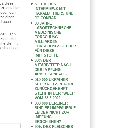
da diese
3. TEIL DES
 zu erzählen.
INTERVIEWS MIT
müssen dann
HARALD THIERS UND
tze einen
JO CONRAD
n Leben
30 JAHRE
LABORTECHNISCHE
MEDIZINISCHE
 der Fisch
FORSCHUNG
 zu decken.
MILLIARDEN
me die mit
FORSCHUNGSGELDER
sbedingungen
FÜR DIESE
IMPFSTOFFE
30% DER
MITARBEITER NACH
DER IMPFUNG
ARBEITSUNFÄHIG
510.000 UKRAINER
SEIT KRIEGSBEGINN
ZURÜCKGEKEHRT
STEHT IN DER "WELT"
VOM 28.3.2022
800 000 BERLINER
SIND BEI IMPFAUFRUF
LEIDER NICHT ZUR
IMPFUNG
ERSCHIENEN?
90% DES FLEISCHES