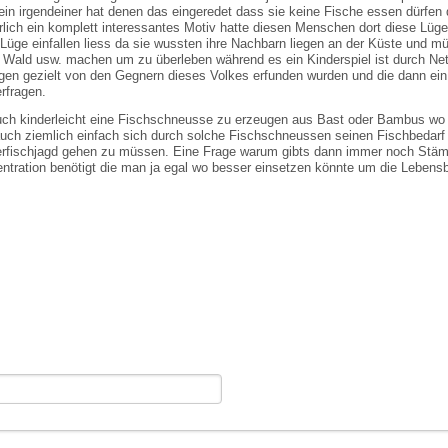
n irgendeiner hat denen das eingeredet dass sie keine Fische essen dürfen 
ürlich ein komplett interessantes Motiv hatte diesen Menschen dort diese Lüge
 Lüge einfallen liess da sie wussten ihre Nachbarn liegen an der Küste und 
Wald usw. machen um zu überleben während es ein Kinderspiel ist durch Ne
en gezielt von den Gegnern dieses Volkes erfunden wurden und die dann ei
rfragen.
t auch kinderleicht eine Fischschneusse zu erzeugen aus Bast oder Bambus wo
 auch ziemlich einfach sich durch solche Fischschneussen seinen Fischbedarf
erfischjagd gehen zu müssen. Eine Frage warum gibts dann immer noch Stäm
tration benötigt die man ja egal wo besser einsetzen könnte um die Leben