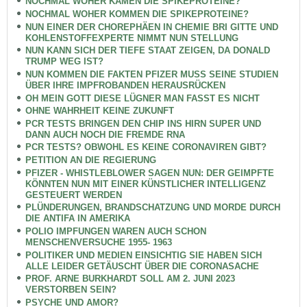
NOCHMAL WOHER KAMEN DIE SPIKEPROTEINE?
NOCHMAL WOHER KOMMEN DIE SPIKEPROTEINE?
NUN EINER DER CHOREPHÄEN IN CHEMIE BRI GITTE UND
KOHLENSTOFFEXPERTE NIMMT NUN STELLUNG
NUN KANN SICH DER TIEFE STAAT ZEIGEN, DA DONALD
TRUMP WEG IST?
NUN KOMMEN DIE FAKTEN PFIZER MUSS SEINE STUDIEN
ÜBER IHRE IMPFROBANDEN HERAUSRÜCKEN
OH MEIN GOTT DIESE LÜGNER MAN FASST ES NICHT
OHNE WAHRHEIT KEINE ZUKUNFT
PCR TESTS BRINGEN DEN CHIP INS HIRN SUPER UND
DANN AUCH NOCH DIE FREMDE RNA
PCR TESTS? OBWOHL ES KEINE CORONAVIREN GIBT?
PETITION AN DIE REGIERUNG
PFIZER - WHISTLEBLOWER SAGEN NUN: DER GEIMPFTE
KÖNNTEN NUN MIT EINER KÜNSTLICHER INTELLIGENZ
GESTEUERT WERDEN
PLÜNDERUNGEN, BRANDSCHATZUNG UND MORDE DURCH
DIE ANTIFA IN AMERIKA
POLIO IMPFUNGEN WAREN AUCH SCHON
MENSCHENVERSUCHE 1955- 1963
POLITIKER UND MEDIEN EINSICHTIG SIE HABEN SICH
ALLE LEIDER GETÄUSCHT ÜBER DIE CORONASACHE
PROF. ARNE BURKHARDT SOLL AM 2. JUNI 2023
VERSTORBEN SEIN?
PSYCHE UND AMOR?