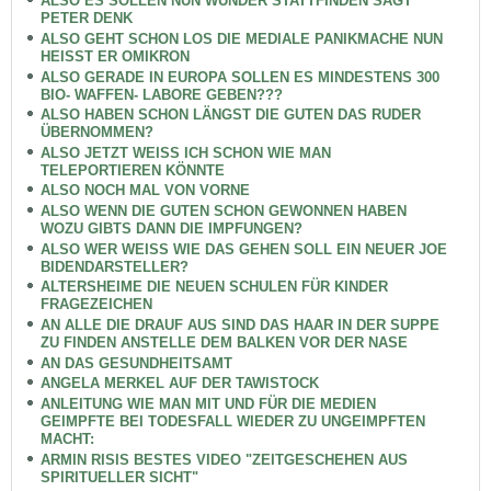
ALSO ES SOLLEN NUN WUNDER STATTFINDEN SAGT
PETER DENK
ALSO GEHT SCHON LOS DIE MEDIALE PANIKMACHE NUN
HEISST ER OMIKRON
ALSO GERADE IN EUROPA SOLLEN ES MINDESTENS 300
BIO- WAFFEN- LABORE GEBEN???
ALSO HABEN SCHON LÄNGST DIE GUTEN DAS RUDER
ÜBERNOMMEN?
ALSO JETZT WEISS ICH SCHON WIE MAN
TELEPORTIEREN KÖNNTE
ALSO NOCH MAL VON VORNE
ALSO WENN DIE GUTEN SCHON GEWONNEN HABEN
WOZU GIBTS DANN DIE IMPFUNGEN?
ALSO WER WEISS WIE DAS GEHEN SOLL EIN NEUER JOE
BIDENDARSTELLER?
ALTERSHEIME DIE NEUEN SCHULEN FÜR KINDER
FRAGEZEICHEN
AN ALLE DIE DRAUF AUS SIND DAS HAAR IN DER SUPPE
ZU FINDEN ANSTELLE DEM BALKEN VOR DER NASE
AN DAS GESUNDHEITSAMT
ANGELA MERKEL AUF DER TAWISTOCK
ANLEITUNG WIE MAN MIT UND FÜR DIE MEDIEN
GEIMPFTE BEI TODESFALL WIEDER ZU UNGEIMPFTEN
MACHT:
ARMIN RISIS BESTES VIDEO "ZEITGESCHEHEN AUS
SPIRITUELLER SICHT"