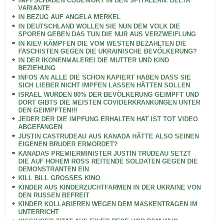
IMPFSCHÄDEN CODEWORT IN DEN SPITÄLERN: DELTA
VARIANTE
IN BEZUG AUF ANGELA MERKEL
IN DEUTSCHLAND WOLLEN SIE NUN DEM VOLK DIE
SPOREN GEBEN DAS TUN DIE NUR AUS VERZWEIFLUNG
IN KIEV KÄMPFEN DIE VOM WESTEN BEZAHLTEN DIE
FASCHISTEN GEGEN DIE UKRAINISCHE BEVÖLKERUNG?
IN DER IKONENMALEREI DIE MUTTER UND KIND
BEZIEHUNG
INFOS AN ALLE DIE SCHON KAPIERT HABEN DASS SIE
SICH LIEBER NICHT IMPFEN LASSEN HÄTTEN SOLLEN
ISRAEL WURDEN 80% DER BEVÖLKERUNG GEIMPFT UND
DORT GIBTS DIE MEISTEN COVIDERKRANKUNGEN UNTER
DEN GEIMPFTEN!!!
JEDER DER DIE IMPFUNG ERHALTEN HAT IST TOT VIDEO
ABGEFANGEN
JUSTIN CASTRUDEAU AUS KANADA HÄTTE ALSO SEINEN
EIGENEN BRUDER ERMORDET?
KANADAS PREMIERMINISTER JUSTIN TRUDEAU SETZT
DIE AUF HOHEM ROSS REITENDE SOLDATEN GEGEN DIE
DEMONSTRANTEN EIN
KILL BILL GROSSES KINO
KINDER AUS KINDERZUCHTFARMEN IN DER UKRAINE VON
DEN RUSSEN BEFREIT
KINDER KOLLABIEREN WEGEN DEM MASKENTRAGEN IM
UNTERRICHT