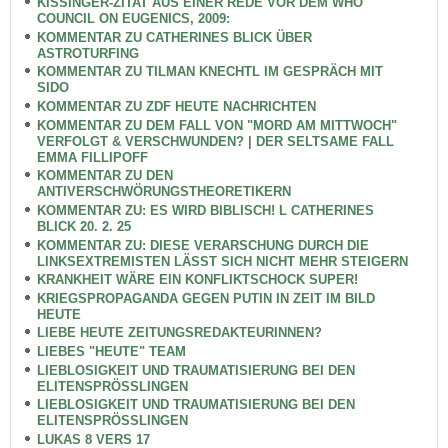
KISSINGER-ZITAT AUS EINER REDE VOR DEM WHO
COUNCIL ON EUGENICS, 2009:
KOMMENTAR ZU CATHERINES BLICK ÜBER
ASTROTURFING
KOMMENTAR ZU TILMAN KNECHTL IM GESPRÄCH MIT
SIDO
KOMMENTAR ZU ZDF HEUTE NACHRICHTEN
KOMMENTAR ZU DEM FALL VON "MORD AM MITTWOCH"
VERFOLGT & VERSCHWUNDEN? | DER SELTSAME FALL
EMMA FILLIPOFF
KOMMENTAR ZU DEN
ANTIVERSCHWÖRUNGSTHEORETIKERN
KOMMENTAR ZU: ES WIRD BIBLISCH! L CATHERINES
BLICK 20. 2. 25
KOMMENTAR ZU: DIESE VERARSCHUNG DURCH DIE
LINKSEXTREMISTEN LÄSST SICH NICHT MEHR STEIGERN
KRANKHEIT WÄRE EIN KONFLIKTSCHOCK SUPER!
KRIEGSPROPAGANDA GEGEN PUTIN IN ZEIT IM BILD
HEUTE
LIEBE HEUTE ZEITUNGSREDAKTEURINNEN?
LIEBES "HEUTE" TEAM
LIEBLOSIGKEIT UND TRAUMATISIERUNG BEI DEN
ELITENSPRÖSSLINGEN
LIEBLOSIGKEIT UND TRAUMATISIERUNG BEI DEN
ELITENSPRÖSSLINGEN
LUKAS 8 VERS 17