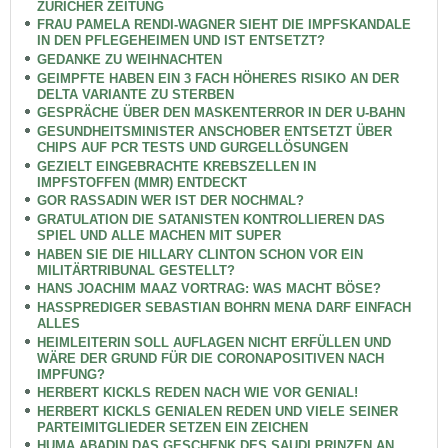
ZÜRICHER ZEITUNG
FRAU PAMELA RENDI-WAGNER SIEHT DIE IMPFSKANDALE
IN DEN PFLEGEHEIMEN UND IST ENTSETZT?
GEDANKE ZU WEIHNACHTEN
GEIMPFTE HABEN EIN 3 FACH HÖHERES RISIKO AN DER
DELTA VARIANTE ZU STERBEN
GESPRÄCHE ÜBER DEN MASKENTERROR IN DER U-BAHN
GESUNDHEITSMINISTER ANSCHOBER ENTSETZT ÜBER
CHIPS AUF PCR TESTS UND GURGELLÖSUNGEN
GEZIELT EINGEBRACHTE KREBSZELLEN IN
IMPFSTOFFEN (MMR) ENTDECKT
GOR RASSADIN WER IST DER NOCHMAL?
GRATULATION DIE SATANISTEN KONTROLLIEREN DAS
SPIEL UND ALLE MACHEN MIT SUPER
HABEN SIE DIE HILLARY CLINTON SCHON VOR EIN
MILITÄRTRIBUNAL GESTELLT?
HANS JOACHIM MAAZ VORTRAG: WAS MACHT BÖSE?
HASSPREDIGER SEBASTIAN BOHRN MENA DARF EINFACH
ALLES
HEIMLEITERIN SOLL AUFLAGEN NICHT ERFÜLLEN UND
WÄRE DER GRUND FÜR DIE CORONAPOSITIVEN NACH
IMPFUNG?
HERBERT KICKLS REDEN NACH WIE VOR GENIAL!
HERBERT KICKLS GENIALEN REDEN UND VIELE SEINER
PARTEIMITGLIEDER SETZEN EIN ZEICHEN
HUMA ABADIN DAS GESCHENK DES SAUDI PRINZEN AN