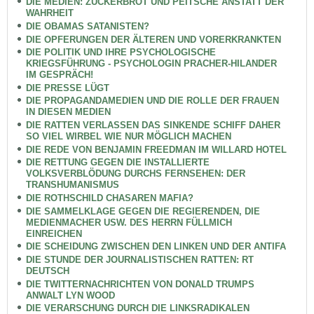
DIE MEDIEN: ZUCKERBROT UND PEITSCHE ANSTATT DER
WAHRHEIT
DIE OBAMAS SATANISTEN?
DIE OPFERUNGEN DER ÄLTEREN UND VORERKRANKTEN
DIE POLITIK UND IHRE PSYCHOLOGISCHE
KRIEGSFÜHRUNG - PSYCHOLOGIN PRACHER-HILANDER
IM GESPRÄCH!
DIE PRESSE LÜGT
DIE PROPAGANDAMEDIEN UND DIE ROLLE DER FRAUEN
IN DIESEN MEDIEN
DIE RATTEN VERLASSEN DAS SINKENDE SCHIFF DAHER
SO VIEL WIRBEL WIE NUR MÖGLICH MACHEN
DIE REDE VON BENJAMIN FREEDMAN IM WILLARD HOTEL
DIE RETTUNG GEGEN DIE INSTALLIERTE
VOLKSVERBLÖDUNG DURCHS FERNSEHEN: DER
TRANSHUMANISMUS
DIE ROTHSCHILD CHASAREN MAFIA?
DIE SAMMELKLAGE GEGEN DIE REGIERENDEN, DIE
MEDIENMACHER USW. DES HERRN FÜLLMICH
EINREICHEN
DIE SCHEIDUNG ZWISCHEN DEN LINKEN UND DER ANTIFA
DIE STUNDE DER JOURNALISTISCHEN RATTEN: RT
DEUTSCH
DIE TWITTERNACHRICHTEN VON DONALD TRUMPS
ANWALT LYN WOOD
DIE VERARSCHUNG DURCH DIE LINKSRADIKALEN