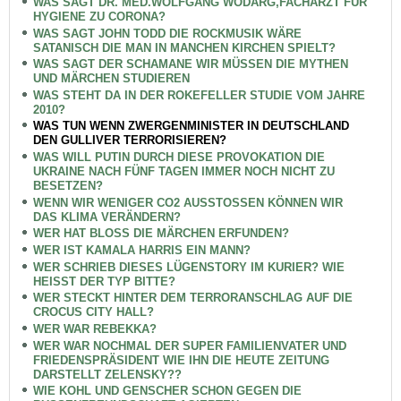
WAS SAGT DR. MED.WOLFGANG WODARG,FACHARZT FÜR
HYGIENE ZU CORONA?
WAS SAGT JOHN TODD DIE ROCKMUSIK WÄRE
SATANISCH DIE MAN IN MANCHEN KIRCHEN SPIELT?
WAS SAGT DER SCHAMANE WIR MÜSSEN DIE MYTHEN
UND MÄRCHEN STUDIEREN
WAS STEHT DA IN DER ROKEFELLER STUDIE VOM JAHRE
2010?
WAS TUN WENN ZWERGENMINISTER IN DEUTSCHLAND
DEN GULLIVER TERRORISIEREN?
WAS WILL PUTIN DURCH DIESE PROVOKATION DIE
UKRAINE NACH FÜNF TAGEN IMMER NOCH NICHT ZU
BESETZEN?
WENN WIR WENIGER CO2 AUSSTOSSEN KÖNNEN WIR
DAS KLIMA VERÄNDERN?
WER HAT BLOSS DIE MÄRCHEN ERFUNDEN?
WER IST KAMALA HARRIS EIN MANN?
WER SCHRIEB DIESES LÜGENSTORY IM KURIER? WIE
HEISST DER TYP BITTE?
WER STECKT HINTER DEM TERRORANSCHLAG AUF DIE
CROCUS CITY HALL?
WER WAR REBEKKA?
WER WAR NOCHMAL DER SUPER FAMILIENVATER UND
FRIEDENSPRÄSIDENT WIE IHN DIE HEUTE ZEITUNG
DARSTELLT ZELENSKY??
WIE KOHL UND GENSCHER SCHON GEGEN DIE