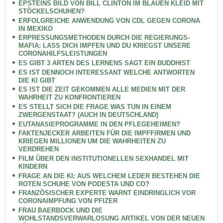
EPSTEINS BILD VON BILL CLINTON IM BLAUEN KLEID MIT
STÖCKELSCHUHEN?
ERFOLGREICHE ANWENDUNG VON CDL GEGEN CORONA
IN MEXIKO
ERPRESSUNGSMETHODEN DURCH DIE REGIERUNGS-
MAFIA: LASS DICH IMPFEN UND DU KRIEGST UNSERE
CORONAHILFSLEISTUNGEN
ES GIBT 3 ARTEN DES LERNENS SAGT EIN BUDDHIST
ES IST DENNOCH INTERESSANT WELCHE ANTWORTEN
DIE KI GIBT
ES IST DIE ZEIT GEKOMMEN ALLE MEDIEN MIT DER
WAHRHEIT ZU KONFRONTIEREN
ES STELLT SICH DIE FRAGE WAS TUN IN EINEM
ZWERGENSTAAT? (AUCH IN DEUTSCHLAND)
EUTANASIEPROGRAMME IN DEN PFLEGEHEIMEN?
FAKTENJECKER ARBEITEN FÜR DIE IMPFFIRMEN UND
KRIEGEN MILLIONEN UM DIE WAHRHEITEN ZU
VERDREHEN
FILM ÜBER DEN INSTITUTIONELLEN SEXHANDEL MIT
KINDERN
FRAGE AN DIE KI: AUS WELCHEM LEDER BESTEHEN DIE
ROTEN SCHUHE VON PODESTA UND CO?
FRANZÖSISCHER EXPERTE WARNT EINDRINGLICH VOR
CORONAIMPFUNG VON PFIZER
FRAU BAERBOCK UND DIE
WOHLSTANDSVERWARLOSUNG ARTIKEL VON DER NEUEN