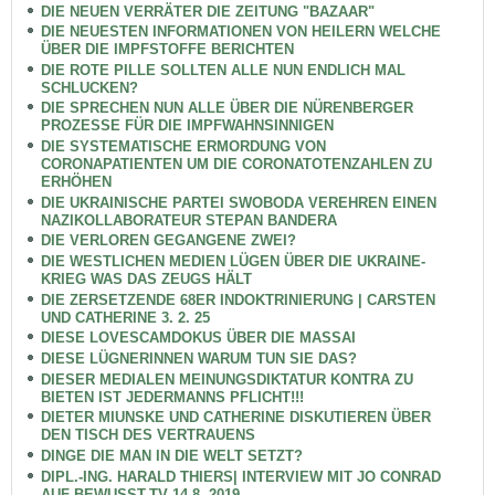
DIE NEUEN VERRÄTER DIE ZEITUNG "BAZAAR"
DIE NEUESTEN INFORMATIONEN VON HEILERN WELCHE
ÜBER DIE IMPFSTOFFE BERICHTEN
DIE ROTE PILLE SOLLTEN ALLE NUN ENDLICH MAL
SCHLUCKEN?
DIE SPRECHEN NUN ALLE ÜBER DIE NÜRENBERGER
PROZESSE FÜR DIE IMPFWAHNSINNIGEN
DIE SYSTEMATISCHE ERMORDUNG VON
CORONAPATIENTEN UM DIE CORONATOTENZAHLEN ZU
ERHÖHEN
DIE UKRAINISCHE PARTEI SWOBODA VEREHREN EINEN
NAZIKOLLABORATEUR STEPAN BANDERA
DIE VERLOREN GEGANGENE ZWEI?
DIE WESTLICHEN MEDIEN LÜGEN ÜBER DIE UKRAINE-
KRIEG WAS DAS ZEUGS HÄLT
DIE ZERSETZENDE 68ER INDOKTRINIERUNG | CARSTEN
UND CATHERINE 3. 2. 25
DIESE LOVESCAMDOKUS ÜBER DIE MASSAI
DIESE LÜGNERINNEN WARUM TUN SIE DAS?
DIESER MEDIALEN MEINUNGSDIKTATUR KONTRA ZU
BIETEN IST JEDERMANNS PFLICHT!!!
DIETER MIUNSKE UND CATHERINE DISKUTIEREN ÜBER
DEN TISCH DES VERTRAUENS
DINGE DIE MAN IN DIE WELT SETZT?
DIPL.-ING. HARALD THIERS| INTERVIEW MIT JO CONRAD
AUF BEWUSST.TV 14.8. 2019