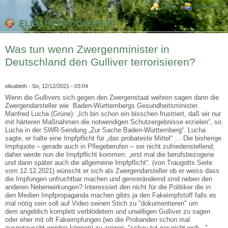
Direkt zum Inhalt
Skip to search
Login links
Login
Register
ELISABETH DODERER
Was tun wenn Zwergenminister in
Deutschland den Gulliver terrorisieren?
elisabeth
- So, 12/12/2021 - 03:04
Wenn die Gullivers sich gegen den Zwergenstaat wehren sagen dann die
Zwergendarsteller wie Baden-Württembergs Gesundheitsminister
Manfred Lucha (Grüne): „Ich bin schon ein bisschen frustriert, daß wir nur
mit härteren Maßnahmen die notwendigen Schutzergebnisse erzielen“, so
Lucha in der SWR-Sendung „Zur Sache Baden-Württemberg“. Lucha
sagte, er halte eine Impfpflicht für „das probateste Mittel“ … Die bisherige
Impfquote – gerade auch in Pflegeberufen – sei nicht zufriedenstellend,
daher werde nun die Impfpflicht kommen: „erst mal die berufsbezogene
und dann später auch die allgemeine Impfpflicht“. (von Traugotts Seite
vom 12.12.2021) wünscht er sich als Zwergendarsteller ob er weiss dass
die Impfungen unfruchtbar machen und genverändernd sind neben den
anderen Nebenwirkungen? Interessiert den nicht für die Politiker die in
den Medien Impfpropaganda machen gibts ja den Fakeimpfstoff falls es
mal nötig sein soll auf Video seinen Stich zu "dokumentieren" um
dem angeblich komplett verblödetem und unwilligen Gulliver zu sagen
oder eher mit oft Fakeimpfungen (wo die Probanden schon mal
ausgetauscht werden können) zu zeigen: "schau tut gar nicht weh..."