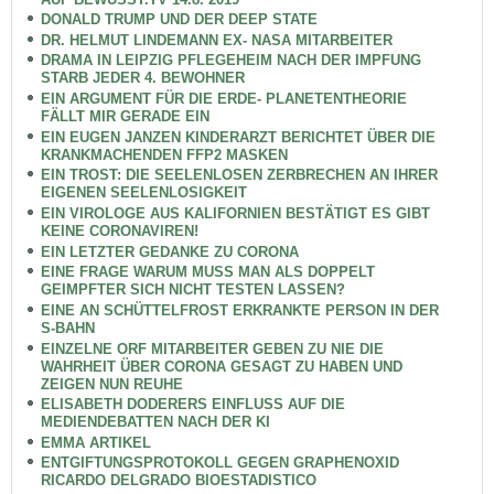
DONALD TRUMP UND DER DEEP STATE
DR. HELMUT LINDEMANN EX- NASA MITARBEITER
DRAMA IN LEIPZIG PFLEGEHEIM NACH DER IMPFUNG
STARB JEDER 4. BEWOHNER
EIN ARGUMENT FÜR DIE ERDE- PLANETENTHEORIE
FÄLLT MIR GERADE EIN
EIN EUGEN JANZEN KINDERARZT BERICHTET ÜBER DIE
KRANKMACHENDEN FFP2 MASKEN
EIN TROST: DIE SEELENLOSEN ZERBRECHEN AN IHRER
EIGENEN SEELENLOSIGKEIT
EIN VIROLOGE AUS KALIFORNIEN BESTÄTIGT ES GIBT
KEINE CORONAVIREN!
EIN LETZTER GEDANKE ZU CORONA
EINE FRAGE WARUM MUSS MAN ALS DOPPELT
GEIMPFTER SICH NICHT TESTEN LASSEN?
EINE AN SCHÜTTELFROST ERKRANKTE PERSON IN DER
S-BAHN
EINZELNE ORF MITARBEITER GEBEN ZU NIE DIE
WAHRHEIT ÜBER CORONA GESAGT ZU HABEN UND
ZEIGEN NUN REUHE
ELISABETH DODERERS EINFLUSS AUF DIE
MEDIENDEBATTEN NACH DER KI
EMMA ARTIKEL
ENTGIFTUNGSPROTOKOLL GEGEN GRAPHENOXID
RICARDO DELGRADO BIOESTADISTICO