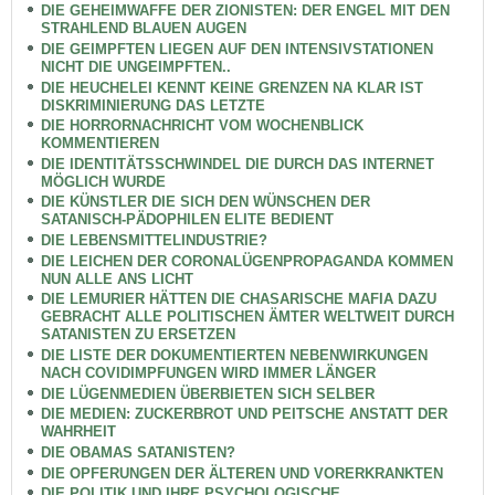
DIE GEHEIMWAFFE DER ZIONISTEN: DER ENGEL MIT DEN
STRAHLEND BLAUEN AUGEN
DIE GEIMPFTEN LIEGEN AUF DEN INTENSIVSTATIONEN
NICHT DIE UNGEIMPFTEN..
DIE HEUCHELEI KENNT KEINE GRENZEN NA KLAR IST
DISKRIMINIERUNG DAS LETZTE
DIE HORRORNACHRICHT VOM WOCHENBLICK
KOMMENTIEREN
DIE IDENTITÄTSSCHWINDEL DIE DURCH DAS INTERNET
MÖGLICH WURDE
DIE KÜNSTLER DIE SICH DEN WÜNSCHEN DER
SATANISCH-PÄDOPHILEN ELITE BEDIENT
DIE LEBENSMITTELINDUSTRIE?
DIE LEICHEN DER CORONALÜGENPROPAGANDA KOMMEN
NUN ALLE ANS LICHT
DIE LEMURIER HÄTTEN DIE CHASARISCHE MAFIA DAZU
GEBRACHT ALLE POLITISCHEN ÄMTER WELTWEIT DURCH
SATANISTEN ZU ERSETZEN
DIE LISTE DER DOKUMENTIERTEN NEBENWIRKUNGEN
NACH COVIDIMPFUNGEN WIRD IMMER LÄNGER
DIE LÜGENMEDIEN ÜBERBIETEN SICH SELBER
DIE MEDIEN: ZUCKERBROT UND PEITSCHE ANSTATT DER
WAHRHEIT
DIE OBAMAS SATANISTEN?
DIE OPFERUNGEN DER ÄLTEREN UND VORERKRANKTEN
DIE POLITIK UND IHRE PSYCHOLOGISCHE