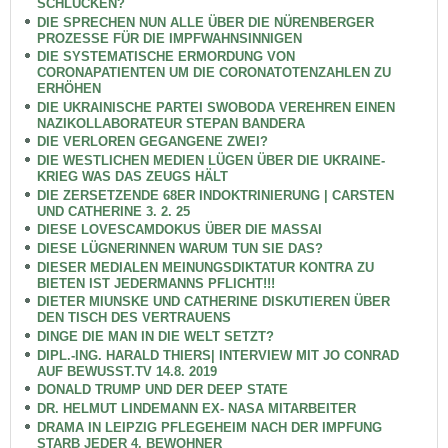
SCHLUCKEN?
DIE SPRECHEN NUN ALLE ÜBER DIE NÜRENBERGER
PROZESSE FÜR DIE IMPFWAHNSINNIGEN
DIE SYSTEMATISCHE ERMORDUNG VON
CORONAPATIENTEN UM DIE CORONATOTENZAHLEN ZU
ERHÖHEN
DIE UKRAINISCHE PARTEI SWOBODA VEREHREN EINEN
NAZIKOLLABORATEUR STEPAN BANDERA
DIE VERLOREN GEGANGENE ZWEI?
DIE WESTLICHEN MEDIEN LÜGEN ÜBER DIE UKRAINE-
KRIEG WAS DAS ZEUGS HÄLT
DIE ZERSETZENDE 68ER INDOKTRINIERUNG | CARSTEN
UND CATHERINE 3. 2. 25
DIESE LOVESCAMDOKUS ÜBER DIE MASSAI
DIESE LÜGNERINNEN WARUM TUN SIE DAS?
DIESER MEDIALEN MEINUNGSDIKTATUR KONTRA ZU
BIETEN IST JEDERMANNS PFLICHT!!!
DIETER MIUNSKE UND CATHERINE DISKUTIEREN ÜBER
DEN TISCH DES VERTRAUENS
DINGE DIE MAN IN DIE WELT SETZT?
DIPL.-ING. HARALD THIERS| INTERVIEW MIT JO CONRAD
AUF BEWUSST.TV 14.8. 2019
DONALD TRUMP UND DER DEEP STATE
DR. HELMUT LINDEMANN EX- NASA MITARBEITER
DRAMA IN LEIPZIG PFLEGEHEIM NACH DER IMPFUNG
STARB JEDER 4. BEWOHNER