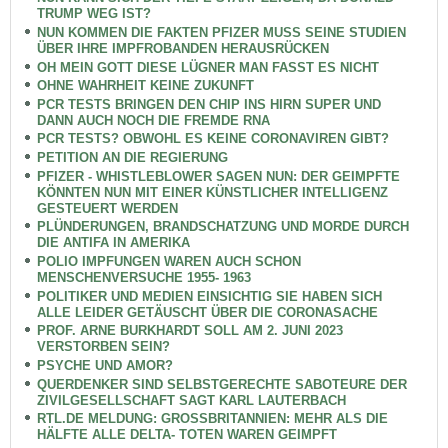
TRUMP WEG IST?
NUN KOMMEN DIE FAKTEN PFIZER MUSS SEINE STUDIEN
ÜBER IHRE IMPFROBANDEN HERAUSRÜCKEN
OH MEIN GOTT DIESE LÜGNER MAN FASST ES NICHT
OHNE WAHRHEIT KEINE ZUKUNFT
PCR TESTS BRINGEN DEN CHIP INS HIRN SUPER UND
DANN AUCH NOCH DIE FREMDE RNA
PCR TESTS? OBWOHL ES KEINE CORONAVIREN GIBT?
PETITION AN DIE REGIERUNG
PFIZER - WHISTLEBLOWER SAGEN NUN: DER GEIMPFTE
KÖNNTEN NUN MIT EINER KÜNSTLICHER INTELLIGENZ
GESTEUERT WERDEN
PLÜNDERUNGEN, BRANDSCHATZUNG UND MORDE DURCH
DIE ANTIFA IN AMERIKA
POLIO IMPFUNGEN WAREN AUCH SCHON
MENSCHENVERSUCHE 1955- 1963
POLITIKER UND MEDIEN EINSICHTIG SIE HABEN SICH
ALLE LEIDER GETÄUSCHT ÜBER DIE CORONASACHE
PROF. ARNE BURKHARDT SOLL AM 2. JUNI 2023
VERSTORBEN SEIN?
PSYCHE UND AMOR?
QUERDENKER SIND SELBSTGERECHTE SABOTEURE DER
ZIVILGESELLSCHAFT SAGT KARL LAUTERBACH
RTL.DE MELDUNG: GROSSBRITANNIEN: MEHR ALS DIE
HÄLFTE ALLE DELTA- TOTEN WAREN GEIMPFT