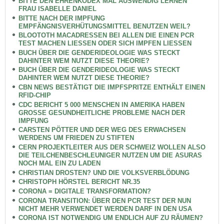
BITTE DEN EHRENKODEX MAL AUSWENDIG LERNEN
FRAU ISABELLE DANIEL
BITTE NACH DER IMPFUNG
EMPFÄNGNISVERHÜTUNGSMITTEL BENUTZEN WEIL?
BLOOTOTH MACADRESSEN BEI ALLEN DIE EINEN PCR
TEST MACHEN LIESSEN ODER SICH IMPFEN LIESSEN
BUCH ÜBER DIE GENDERIDEOLOGIE WAS STECKT
DAHINTER WEM NUTZT DIESE THEORIE?
BUCH ÜBER DIE GENDERIDEOLOGIE WAS STECKT
DAHINTER WEM NUTZT DIESE THEORIE?
CBN NEWS BESTÄTIGT DIE IMPFSPRITZE ENTHÄLT EINEN
RFID-CHIP
CDC BERICHT 5 000 MENSCHEN IN AMERIKA HABEN
GROSSE GESUNDHEITLICHE PROBLEME NACH DER
IMPFUNG
CARSTEN PÖTTER UND DER WEG DES ERWACHSEN
WERDENS UM FRIEDEN ZU STIFTEN
CERN PROJEKTLEITER AUS DER SCHWEIZ WOLLEN ALSO
DIE TEILCHENBESCHLEUNIGER NUTZEN UM DIE ASURAS
NOCH MAL EIN ZU LADEN
CHRISTIAN DROSTEN? UND DIE VOLKSVERBLÖDUNG
CHRISTOPH HÖRSTEL BERICHT NR.35
CORONA = DIGITALE TRANSFORMATION?
CORONA TRANSITION: ÜBER DEN PCR TEST DER NUN
NICHT MEHR VERWENDET WERDEN DARF IN DEN USA
CORONA IST NOTWENDIG UM ENDLICH AUF ZU RÄUMEN?