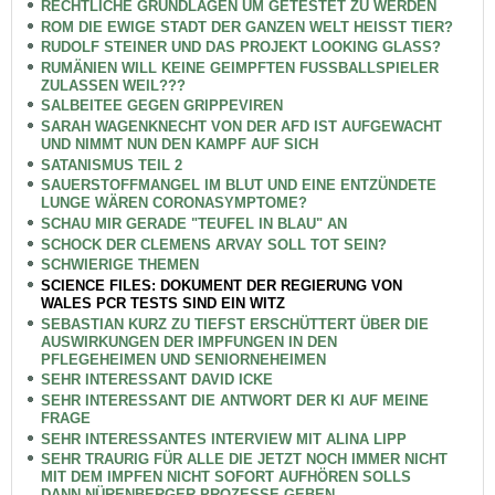
RECHTLICHE GRUNDLAGEN UM GETESTET ZU WERDEN
ROM DIE EWIGE STADT DER GANZEN WELT HEISST TIER?
RUDOLF STEINER UND DAS PROJEKT LOOKING GLASS?
RUMÄNIEN WILL KEINE GEIMPFTEN FUSSBALLSPIELER
ZULASSEN WEIL???
SALBEITEE GEGEN GRIPPEVIREN
SARAH WAGENKNECHT VON DER AFD IST AUFGEWACHT
UND NIMMT NUN DEN KAMPF AUF SICH
SATANISMUS TEIL 2
SAUERSTOFFMANGEL IM BLUT UND EINE ENTZÜNDETE
LUNGE WÄREN CORONASYMPTOME?
SCHAU MIR GERADE "TEUFEL IN BLAU" AN
SCHOCK DER CLEMENS ARVAY SOLL TOT SEIN?
SCHWIERIGE THEMEN
SCIENCE FILES: DOKUMENT DER REGIERUNG VON
WALES PCR TESTS SIND EIN WITZ
SEBASTIAN KURZ ZU TIEFST ERSCHÜTTERT ÜBER DIE
AUSWIRKUNGEN DER IMPFUNGEN IN DEN
PFLEGEHEIMEN UND SENIORNEHEIMEN
SEHR INTERESSANT DAVID ICKE
SEHR INTERESSANT DIE ANTWORT DER KI AUF MEINE
FRAGE
SEHR INTERESSANTES INTERVIEW MIT ALINA LIPP
SEHR TRAURIG FÜR ALLE DIE JETZT NOCH IMMER NICHT
MIT DEM IMPFEN NICHT SOFORT AUFHÖREN SOLLS
DANN NÜRENBERGER PROZESSE GEBEN