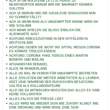
ACH JA UM NOCH EINE LETZTE FRAGE ZU
BEANTWORTEN WARUM WIR DIE WAHRHEIT KENNEN
SOLLTEN
ACH JA WARUM UNS DIE SACHLICHE DISKUSSION NUN
SO SCHWER FÄLLT?
ACH JA WENN MAN ALS UNGEIMPFTER KRANK WIRD OH
WIE SCHLIMM
ACH WANN SPIELEN SIE BLOSS ENDLICH DIE
ALIENKARTE AUS?
ACHTUNG KRIEGSZUSTAND IN DEN SPITÄLERN IN
DEUTSCHLAND
ACHTUNG GEHEN SIE NICHT INS SPITAL WEGEN CORONA
ES KÖNNTE TÖDLICH ENDEN!
ACHTUNG: CORONA- FAKE VIDEOS EINES MARTIN
MODERS UND MAILAB
AFGHANISTAN DEBAKEL
ALICE IM WUNDERLAND
ALLE UG MAL IM VEREIN FÜR UNGEIMPFTE BEITRETEN
ALLE ZIVILISTEN DIE WEITER ARBEITETEN ALS LEHRER,
ARZT USW. WÄHREND DER RUSSISCHEN BESATZUNG
GALTEN ALS KOLLABORATEURE
ALLE DIE DA MITMACHEN WUSSTEN DAS ALLES ES SIND
KEINE VOLLIDIOTEN
ALLES FALSCH DIE PRESSE LÜGT
ALLES WIRD NIE WIEDER SEIN WIE ZUVOR? KLINGT WIE
EINE DROHUNG UND WIRD WOHL EINE SEIN