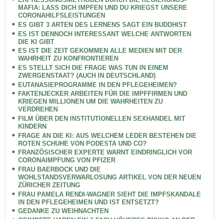
MAFIA: LASS DICH IMPFEN UND DU KRIEGST UNSERE
CORONAHILFSLEISTUNGEN
ES GIBT 3 ARTEN DES LERNENS SAGT EIN BUDDHIST
ES IST DENNOCH INTERESSANT WELCHE ANTWORTEN
DIE KI GIBT
ES IST DIE ZEIT GEKOMMEN ALLE MEDIEN MIT DER
WAHRHEIT ZU KONFRONTIEREN
ES STELLT SICH DIE FRAGE WAS TUN IN EINEM
ZWERGENSTAAT? (AUCH IN DEUTSCHLAND)
EUTANASIEPROGRAMME IN DEN PFLEGEHEIMEN?
FAKTENJECKER ARBEITEN FÜR DIE IMPFFIRMEN UND
KRIEGEN MILLIONEN UM DIE WAHRHEITEN ZU
VERDREHEN
FILM ÜBER DEN INSTITUTIONELLEN SEXHANDEL MIT
KINDERN
FRAGE AN DIE KI: AUS WELCHEM LEDER BESTEHEN DIE
ROTEN SCHUHE VON PODESTA UND CO?
FRANZÖSISCHER EXPERTE WARNT EINDRINGLICH VOR
CORONAIMPFUNG VON PFIZER
FRAU BAERBOCK UND DIE
WOHLSTANDSVERWARLOSUNG ARTIKEL VON DER NEUEN
ZÜRICHER ZEITUNG
FRAU PAMELA RENDI-WAGNER SIEHT DIE IMPFSKANDALE
IN DEN PFLEGEHEIMEN UND IST ENTSETZT?
GEDANKE ZU WEIHNACHTEN