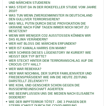
UND MÄRCHEN STUDIEREN
WAS STEHT DA IN DER ROKEFELLER STUDIE VOM JAHRE
2010?
WAS TUN WENN ZWERGENMINISTER IN DEUTSCHLAND
DEN GULLIVER TERRORISIEREN?
WAS WILL PUTIN DURCH DIESE PROVOKATION DIE
UKRAINE NACH FÜNF TAGEN IMMER NOCH NICHT ZU
BESETZEN?
WENN WIR WENIGER CO2 AUSSTOSSEN KÖNNEN WIR
DAS KLIMA VERÄNDERN?
WER HAT BLOSS DIE MÄRCHEN ERFUNDEN?
WER IST KAMALA HARRIS EIN MANN?
WER SCHRIEB DIESES LÜGENSTORY IM KURIER? WIE
HEISST DER TYP BITTE?
WER STECKT HINTER DEM TERRORANSCHLAG AUF DIE
CROCUS CITY HALL?
WER WAR REBEKKA?
WER WAR NOCHMAL DER SUPER FAMILIENVATER UND
FRIEDENSPRÄSIDENT WIE IHN DIE HEUTE ZEITUNG
DARSTELLT ZELENSKY??
WIE KOHL UND GENSCHER SCHON GEGEN DIE
RUSSENFREUNDSCHAFT AGIERTEN
WIE BEEINFLUSSEN UNS DIE MEDIEN NACH ELISABETH
DODERER?
WIE DER IMPFTERROR TÖTET - DIE 3 PHASEN DER
STERBLICHKEIT DURCH DIE COVID-IMPFUNG