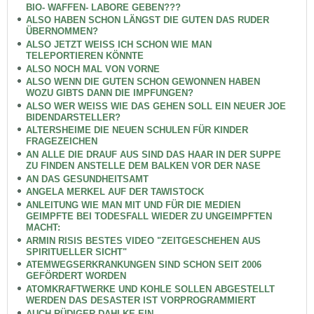
BIO- WAFFEN- LABORE GEBEN???
ALSO HABEN SCHON LÄNGST DIE GUTEN DAS RUDER
ÜBERNOMMEN?
ALSO JETZT WEISS ICH SCHON WIE MAN
TELEPORTIEREN KÖNNTE
ALSO NOCH MAL VON VORNE
ALSO WENN DIE GUTEN SCHON GEWONNEN HABEN
WOZU GIBTS DANN DIE IMPFUNGEN?
ALSO WER WEISS WIE DAS GEHEN SOLL EIN NEUER JOE
BIDENDARSTELLER?
ALTERSHEIME DIE NEUEN SCHULEN FÜR KINDER
FRAGEZEICHEN
AN ALLE DIE DRAUF AUS SIND DAS HAAR IN DER SUPPE
ZU FINDEN ANSTELLE DEM BALKEN VOR DER NASE
AN DAS GESUNDHEITSAMT
ANGELA MERKEL AUF DER TAWISTOCK
ANLEITUNG WIE MAN MIT UND FÜR DIE MEDIEN
GEIMPFTE BEI TODESFALL WIEDER ZU UNGEIMPFTEN
MACHT:
ARMIN RISIS BESTES VIDEO "ZEITGESCHEHEN AUS
SPIRITUELLER SICHT"
ATEMWEGSERKRANKUNGEN SIND SCHON SEIT 2006
GEFÖRDERT WORDEN
ATOMKRAFTWERKE UND KOHLE SOLLEN ABGESTELLT
WERDEN DAS DESASTER IST VORPROGRAMMIERT
AUCH RÜDIGER DAHLKE EIN