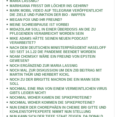
MARIA LASSNIG?
MARIHUANA FRISST DIR LÖCHER INS GEHIRN?
MARK MOBIL VIDEO AUF TELEGRAM VERÖFFENTLICHT
DIE ZIELE UND FUNKTION DER BIO - WAFFEN
MEGAN FOX UND IHR FREUND?
MEINE SCHREIBPAUSE IST VORBEI
MIDAZOLAM SOLL IN EINER ÜBERDOSIS AN DIE ZU
PFLEGENDEN VERABREICHT WORDEN SEIN
MIKE ADAMS HÄTTE SEINEN NEUEN PODCAST
VERARBEITET?
NACH DEM DEUTSCHEN MINISTERPRÄSIDENT HASELOFF
SEI SEIT 14.1.22 DIE PANDEMIE BEENDET WORDEN
NOAM CHOMSKY WÄRE EIN FREUND VON EPSTEIN
GEWESEN?
NOCH ERGÄNZEND ZUR MARIA LASSNIG
NOCH MAL ZUR DISKUSSION UM DEN ZIB BEITRAG MIT
MARTIN THÜR UND HERBERT KICKL
NOCH ZU DER BRIGITTE MACRON DIE EIN MANN SEIN
SOLL
NOCHMAL EINE RNA VON EINEM VERMEINTLICHEN VIRUS
GIBTS LEIDER NICHT!
NOCHMAL WOHER KAMEN DIE SPIKEPROTEINE?
NOCHMAL WOHER KOMMEN DIE SPIKEPROTEINE?
NUN EINER DER CHOREPHÄEN IN CHEMIE BRI GITTE UND
KOHLENSTOFFEXPERTE NIMMT NUN STELLUNG
NUN KANN SICH DER TIEFE STAAT ZEIGEN, DA DONALD