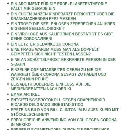
EIN ARGUMENT FÜR DIE ERDE- PLANETENTHEORIE
FÄLLT MIR GERADE EIN
EIN EUGEN JANZEN KINDERARZT BERICHTET ÜBER DIE
KRANKMACHENDEN FFP2 MASKEN
EIN TROST: DIE SEELENLOSEN ZERBRECHEN AN IHRER
EIGENEN SEELENLOSIGKEIT
EIN VIROLOGE AUS KALIFORNIEN BESTÄTIGT ES GIBT
KEINE CORONAVIREN!
EIN LETZTER GEDANKE ZU CORONA
EINE FRAGE WARUM MUSS MAN ALS DOPPELT
GEIMPFTER SICH NICHT TESTEN LASSEN?
EINE AN SCHÜTTELFROST ERKRANKTE PERSON IN DER
S-BAHN
EINZELNE ORF MITARBEITER GEBEN ZU NIE DIE
WAHRHEIT ÜBER CORONA GESAGT ZU HABEN UND
ZEIGEN NUN REUHE
ELISABETH DODERERS EINFLUSS AUF DIE
MEDIENDEBATTEN NACH DER KI
EMMA ARTIKEL
ENTGIFTUNGSPROTOKOLL GEGEN GRAPHENOXID
RICARDO DELGRADO BIOESTADISTICO
EPSTEINS BILD VON BILL CLINTON IM BLAUEN KLEID MIT
STÖCKELSCHUHEN?
ERFOLGREICHE ANWENDUNG VON CDL GEGEN CORONA
IN MEXIKO
ERPRESSUNGSMETHODEN DURCH DIE REGIERUNGS-