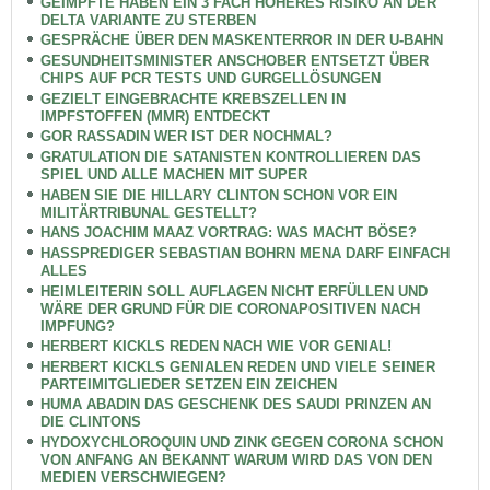
GEIMPFTE HABEN EIN 3 FACH HÖHERES RISIKO AN DER
DELTA VARIANTE ZU STERBEN
GESPRÄCHE ÜBER DEN MASKENTERROR IN DER U-BAHN
GESUNDHEITSMINISTER ANSCHOBER ENTSETZT ÜBER
CHIPS AUF PCR TESTS UND GURGELLÖSUNGEN
GEZIELT EINGEBRACHTE KREBSZELLEN IN
IMPFSTOFFEN (MMR) ENTDECKT
GOR RASSADIN WER IST DER NOCHMAL?
GRATULATION DIE SATANISTEN KONTROLLIEREN DAS
SPIEL UND ALLE MACHEN MIT SUPER
HABEN SIE DIE HILLARY CLINTON SCHON VOR EIN
MILITÄRTRIBUNAL GESTELLT?
HANS JOACHIM MAAZ VORTRAG: WAS MACHT BÖSE?
HASSPREDIGER SEBASTIAN BOHRN MENA DARF EINFACH
ALLES
HEIMLEITERIN SOLL AUFLAGEN NICHT ERFÜLLEN UND
WÄRE DER GRUND FÜR DIE CORONAPOSITIVEN NACH
IMPFUNG?
HERBERT KICKLS REDEN NACH WIE VOR GENIAL!
HERBERT KICKLS GENIALEN REDEN UND VIELE SEINER
PARTEIMITGLIEDER SETZEN EIN ZEICHEN
HUMA ABADIN DAS GESCHENK DES SAUDI PRINZEN AN
DIE CLINTONS
HYDOXYCHLOROQUIN UND ZINK GEGEN CORONA SCHON
VON ANFANG AN BEKANNT WARUM WIRD DAS VON DEN
MEDIEN VERSCHWIEGEN?