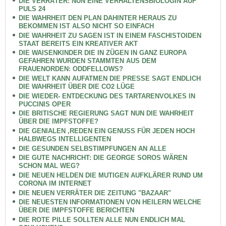
DIE VERRÄTER: NUN EINE VERHALTENSBIOLOGIN AUF
PULS 24
DIE WAHRHEIT DEN PLAN DAHINTER HERAUS ZU
BEKOMMEN IST ALSO NICHT SO EINFACH
DIE WAHRHEIT ZU SAGEN IST IN EINEM FASCHISTOIDEN
STAAT BEREITS EIN KREATIVER AKT
DIE WAISENKINDER DIE IN ZÜGEN IN GANZ EUROPA
GEFAHREN WURDEN STAMMTEN AUS DEM
FRAUENORDEN: ODDFELLOWS?
DIE WELT KANN AUFATMEN DIE PRESSE SAGT ENDLICH
DIE WAHRHEIT ÜBER DIE CO2 LÜGE
DIE WIEDER- ENTDECKUNG DES TARTARENVOLKES IN
PUCCINIS OPER
DIE BRITISCHE REGIERUNG SAGT NUN DIE WAHRHEIT
ÜBER DIE IMPFSTOFFE?
DIE GENIALEN ,REDEN EIN GENUSS FÜR JEDEN HOCH
HALBWEGS INTELLIGENTEN
DIE GESUNDEN SELBSTIMPFUNGEN AN ALLE
DIE GUTE NACHRICHT: DIE GEORGE SOROS WÄREN
SCHON MAL WEG?
DIE NEUEN HELDEN DIE MUTIGEN AUFKLÄRER RUND UM
CORONA IM INTERNET
DIE NEUEN VERRÄTER DIE ZEITUNG "BAZAAR"
DIE NEUESTEN INFORMATIONEN VON HEILERN WELCHE
ÜBER DIE IMPFSTOFFE BERICHTEN
DIE ROTE PILLE SOLLTEN ALLE NUN ENDLICH MAL