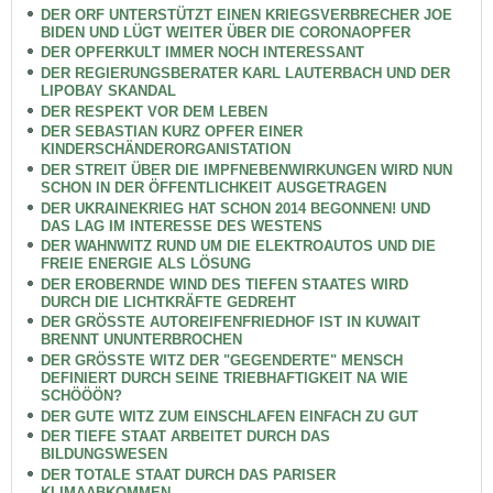
DER ORF UNTERSTÜTZT EINEN KRIEGSVERBRECHER JOE
BIDEN UND LÜGT WEITER ÜBER DIE CORONAOPFER
DER OPFERKULT IMMER NOCH INTERESSANT
DER REGIERUNGSBERATER KARL LAUTERBACH UND DER
LIPOBAY SKANDAL
DER RESPEKT VOR DEM LEBEN
DER SEBASTIAN KURZ OPFER EINER
KINDERSCHÄNDERORGANISTATION
DER STREIT ÜBER DIE IMPFNEBENWIRKUNGEN WIRD NUN
SCHON IN DER ÖFFENTLICHKEIT AUSGETRAGEN
DER UKRAINEKRIEG HAT SCHON 2014 BEGONNEN! UND
DAS LAG IM INTERESSE DES WESTENS
DER WAHNWITZ RUND UM DIE ELEKTROAUTOS UND DIE
FREIE ENERGIE ALS LÖSUNG
DER EROBERNDE WIND DES TIEFEN STAATES WIRD
DURCH DIE LICHTKRÄFTE GEDREHT
DER GRÖSSTE AUTOREIFENFRIEDHOF IST IN KUWAIT
BRENNT UNUNTERBROCHEN
DER GRÖSSTE WITZ DER "GEGENDERTE" MENSCH
DEFINIERT DURCH SEINE TRIEBHAFTIGKEIT NA WIE
SCHÖÖÖN?
DER GUTE WITZ ZUM EINSCHLAFEN EINFACH ZU GUT
DER TIEFE STAAT ARBEITET DURCH DAS
BILDUNGSWESEN
DER TOTALE STAAT DURCH DAS PARISER
KLIMAABKOMMEN