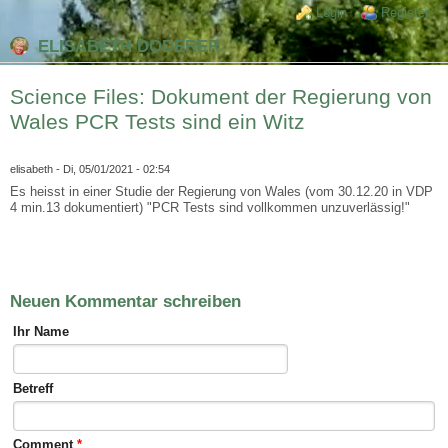
Direkt zum Inhalt
Skip to search
Login links
Login
Register
ELISABETH DODERER
Science Files: Dokument der Regierung von
Wales PCR Tests sind ein Witz
elisabeth
- Di, 05/01/2021 - 02:54
Es heisst in einer Studie der Regierung von Wales (vom 30.12.20 in VDP
4 min.13 dokumentiert) "PCR Tests sind vollkommen unzuverlässig!"
Neuen Kommentar schreiben
Ihr Name
Betreff
Comment
*