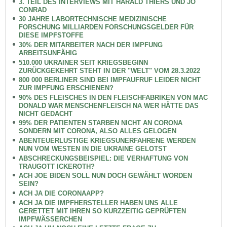
3. TEIL DES INTERVIEWS MIT HARALD THIERS UND JO
CONRAD
30 JAHRE LABORTECHNISCHE MEDIZINISCHE
FORSCHUNG MILLIARDEN FORSCHUNGSGELDER FÜR
DIESE IMPFSTOFFE
30% DER MITARBEITER NACH DER IMPFUNG
ARBEITSUNFÄHIG
510.000 UKRAINER SEIT KRIEGSBEGINN
ZURÜCKGEKEHRT STEHT IN DER "WELT" VOM 28.3.2022
800 000 BERLINER SIND BEI IMPFAUFRUF LEIDER NICHT
ZUR IMPFUNG ERSCHIENEN?
90% DES FLEISCHES IN DEN FLEISCHFABRIKEN VON MAC
DONALD WAR MENSCHENFLEISCH NA WER HÄTTE DAS
NICHT GEDACHT
99% DER PATIENTEN STARBEN NICHT AN CORONA
SONDERN MIT CORONA, ALSO ALLES GELOGEN
ABENTEUERLUSTIGE KRIEGSUNERFAHRENE WERDEN
NUN VOM WESTEN IN DIE UKRAINE GELOTST
ABSCHRECKUNGSBEISPIEL: DIE VERHAFTUNG VON
TRAUGOTT ICKEROTH?
ACH JOE BIDEN SOLL NUN DOCH GEWÄHLT WORDEN
SEIN?
ACH JA DIE CORONAAPP?
ACH JA DIE IMPFHERSTELLER HABEN UNS ALLE
GERETTET MIT IHREN SO KURZZEITIG GEPRÜFTEN
IMPFWÄSSERCHEN