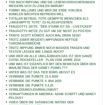
TOD NACH IMPFUNG UND DIE LEBENSVERSICHERUNGEN
WEIGERN SICH ZU ZAHLEN WARUM?
TOMMY WILLIAMS UND WER DIE ERDE VON DEN
DUNKLEN MÄCHTEN BEFREIEN WILL
TOTALER BETRUG: TOTE GEIMPFTE MENSCHEN ALS
„UNGEIMPFTE TOTE“ ZU KLASSIFIZIEREN
TRAUGOTTS SEITE: "DER STURM IST DA - LIVETICKER"
TRAUGOTTS WITZE ZU GUT UM SIE NICHT ZU POSTEN
TRAVIS SCOTT KÖNNTE AUCH MAL DRAN SEIN?
TROTZ (ODER WEGEN?) IMPFUNGEN HEFTIGE
CORONAAUSBRÜCHE
TROTZ IMPFUNG IMMER NOCH MASKEN TRAGEN UND
TESTEN LASSEN WIE LANGE NOCH?
UND HIER AN ALLE UNGLÄUBIGEN DAS IST DER GANZE
COVID- ROCKEFELLER - PLAN VOM JAHRE 2010
UND WAS IST EIGENTLICH MIT DEN BEWEISEN ÜBER DEN
WAHLBETRUG DER SIDNEY POWEL???
UNTER WAS IST DAS TIER ROMS HEISST ES
VERBINDE DIE PUNKTE 15.4.2020
VERBINDE DIE PUNKTE 4. MAI 2020
VERBINDE DIE PUNKTE 9.4.20
VERBLÖDUNGSJOURNALISMUS?
VERHAFTUNGEN IN AMERIKA: ADAM SCHIFFT UND NANCY
PELOUSY
VIDEO ÜBER DIE SATANISCHE MATRIX DER