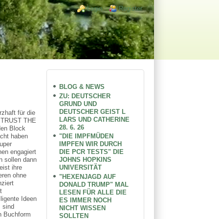
Login links
Login
Register
BLOG & NEWS
ZU: DEUTSCHER
GRUND UND
DEUTSCHER GEIST L
zhaft für die
LARS UND CATHERINE
R TRUST THE
28. 6. 26
en Block
"DIE IMPFMÜDEN
acht haben
IMPFEN WIR DURCH
uper
DIE PCR TESTS" DIE
hen engagiert
JOHNS HOPKINS
n sollen dann
UNIVERSITÄT
ist ihre
ieren ohne
"HEXENJAGD AUF
ziert
DONALD TRUMP" MAL
t
LESEN FÜR ALLE DIE
ligente Ideen
ES IMMER NOCH
 sind
NICHT WISSEN
in Buchform
SOLLTEN