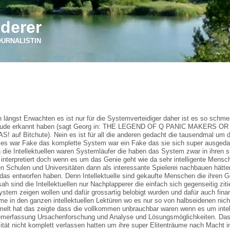
derer
OURNALISTIN
 längst Erwachten es ist nur für die Systemverteidiger daher ist es so schmer
ebäude erkannt haben (sagt Georg in: THE LEGEND OF Q PANIC MAKERS O
Bitchute). Nein es ist für all die anderen gedacht die tausendmal um d
lles war Fake das komplette System war ein Fake das sie sich super ausged
 die Intellektuellen waren Systemläufer die haben das System zwar in ihren s
 interpretiert doch wenn es um das Genie geht wie da sehr intelligente Mensc
n Schulen und Universitäten dann als interessante Spielerei nachbauen hätte
das entworfen haben. Denn Intellektuelle sind gekaufte Menschen die ihren Ge
h sind die Intellektuellen nur Nachplapperer die einfach sich gegenseitig zit
em zeigen wollen und dafür grossartig belobigt wurden und dafür auch finan
 in den ganzen intellektuellen Lektüren wo es nur so von halbseidenen nich
lt hat das zeigte dass die vollkommen unbrauchbar waren wenn es um intel
lemerfassung Ursachenforschung und Analyse und Lösungsmöglichkeiten. Das
tät nicht komplett verlassen hatten um ihre super Elitenträume nach Macht 