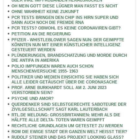
ÜBER IHRE IMPFROBANDEN HERAUSRÜCKEN
OH MEIN GOTT DIESE LÜGNER MAN FASST ES NICHT
OHNE WAHRHEIT KEINE ZUKUNFT
PCR TESTS BRINGEN DEN CHIP INS HIRN SUPER UND
DANN AUCH NOCH DIE FREMDE RNA
PCR TESTS? OBWOHL ES KEINE CORONAVIREN GIBT?
PETITION AN DIE REGIERUNG
PFIZER - WHISTLEBLOWER SAGEN NUN: DER GEIMPFTE
KÖNNTEN NUN MIT EINER KÜNSTLICHER INTELLIGENZ
GESTEUERT WERDEN
PLÜNDERUNGEN, BRANDSCHATZUNG UND MORDE DURCH
DIE ANTIFA IN AMERIKA
POLIO IMPFUNGEN WAREN AUCH SCHON
MENSCHENVERSUCHE 1955- 1963
POLITIKER UND MEDIEN EINSICHTIG SIE HABEN SICH
ALLE LEIDER GETÄUSCHT ÜBER DIE CORONASACHE
PROF. ARNE BURKHARDT SOLL AM 2. JUNI 2023
VERSTORBEN SEIN?
PSYCHE UND AMOR?
QUERDENKER SIND SELBSTGERECHTE SABOTEURE DER
ZIVILGESELLSCHAFT SAGT KARL LAUTERBACH
RTL.DE MELDUNG: GROSSBRITANNIEN: MEHR ALS DIE
HÄLFTE ALLE DELTA- TOTEN WAREN GEIMPFT
RECHTLICHE GRUNDLAGEN UM GETESTET ZU WERDEN
ROM DIE EWIGE STADT DER GANZEN WELT HEISST TIER?
RUDOLF STEINER UND DAS PROJEKT LOOKING GLASS?