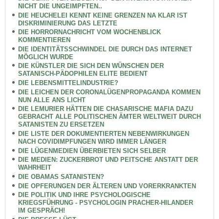
NICHT DIE UNGEIMPFTEN..
DIE HEUCHELEI KENNT KEINE GRENZEN NA KLAR IST
DISKRIMINIERUNG DAS LETZTE
DIE HORRORNACHRICHT VOM WOCHENBLICK
KOMMENTIEREN
DIE IDENTITÄTSSCHWINDEL DIE DURCH DAS INTERNET
MÖGLICH WURDE
DIE KÜNSTLER DIE SICH DEN WÜNSCHEN DER
SATANISCH-PÄDOPHILEN ELITE BEDIENT
DIE LEBENSMITTELINDUSTRIE?
DIE LEICHEN DER CORONALÜGENPROPAGANDA KOMMEN
NUN ALLE ANS LICHT
DIE LEMURIER HÄTTEN DIE CHASARISCHE MAFIA DAZU
GEBRACHT ALLE POLITISCHEN ÄMTER WELTWEIT DURCH
SATANISTEN ZU ERSETZEN
DIE LISTE DER DOKUMENTIERTEN NEBENWIRKUNGEN
NACH COVIDIMPFUNGEN WIRD IMMER LÄNGER
DIE LÜGENMEDIEN ÜBERBIETEN SICH SELBER
DIE MEDIEN: ZUCKERBROT UND PEITSCHE ANSTATT DER
WAHRHEIT
DIE OBAMAS SATANISTEN?
DIE OPFERUNGEN DER ÄLTEREN UND VORERKRANKTEN
DIE POLITIK UND IHRE PSYCHOLOGISCHE
KRIEGSFÜHRUNG - PSYCHOLOGIN PRACHER-HILANDER
IM GESPRÄCH!