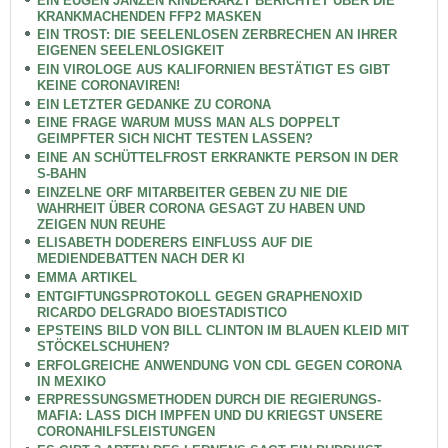
EIN EUGEN JANZEN KINDERARZT BERICHTET ÜBER DIE
KRANKMACHENDEN FFP2 MASKEN
EIN TROST: DIE SEELENLOSEN ZERBRECHEN AN IHRER
EIGENEN SEELENLOSIGKEIT
EIN VIROLOGE AUS KALIFORNIEN BESTÄTIGT ES GIBT
KEINE CORONAVIREN!
EIN LETZTER GEDANKE ZU CORONA
EINE FRAGE WARUM MUSS MAN ALS DOPPELT
GEIMPFTER SICH NICHT TESTEN LASSEN?
EINE AN SCHÜTTELFROST ERKRANKTE PERSON IN DER
S-BAHN
EINZELNE ORF MITARBEITER GEBEN ZU NIE DIE
WAHRHEIT ÜBER CORONA GESAGT ZU HABEN UND
ZEIGEN NUN REUHE
ELISABETH DODERERS EINFLUSS AUF DIE
MEDIENDEBATTEN NACH DER KI
EMMA ARTIKEL
ENTGIFTUNGSPROTOKOLL GEGEN GRAPHENOXID
RICARDO DELGRADO BIOESTADISTICO
EPSTEINS BILD VON BILL CLINTON IM BLAUEN KLEID MIT
STÖCKELSCHUHEN?
ERFOLGREICHE ANWENDUNG VON CDL GEGEN CORONA
IN MEXIKO
ERPRESSUNGSMETHODEN DURCH DIE REGIERUNGS-
MAFIA: LASS DICH IMPFEN UND DU KRIEGST UNSERE
CORONAHILFSLEISTUNGEN