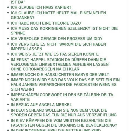
IST DA"
ICH GLAUBE ICH HABS KAPIERT
ICH GLAUBE ICH HATTE HEUTE MAL EINEN NEUEN
GEDANKEN?
ICH HABE NOCH EINE THEORIE DAZU
ICH MUSS DAS KORRIGIEREN SZELENZKY IST NICHT DIE
SPINNE
ICH VERFOLGE GERADE DEN PROZESS UM DIDY
ICH VERSTEHE ES NICHT WARUM DIE SICH HABEN
IMPFEN LASSEN
ICH WEISS JETZT WIE ES PASSIEREN KONNTE
IM ERNST HAPPEL STADION DA DÜRFEN DANN DIE
VERLOGENEN LINKSEXTREMEN ABFEIERN LASSEN
OHNE CORONAREGELN NA EH KLAR
IMMER NOCH DIE HÄSSLICHSTEN BABYS DER WELT
IMMER NOCH WIRD SIND DAS VOLK DAS SIE SEIT EIN EIN
HALB JAHREN VERARSCHEN DIE FASCHISTEN WENN ES
SICH WEHRT
IMPFSCHÄDEN CODEWORT IN DEN SPITÄLERN: DELTA
VARIANTE
IN BEZUG AUF ANGELA MERKEL
IN DEUTSCHLAND WOLLEN SIE NUN DEM VOLK DIE
SPOREN GEBEN DAS TUN DIE NUR AUS VERZWEIFLUNG
IN KIEV KÄMPFEN DIE VOM WESTEN BEZAHLTEN DIE
FASCHISTEN GEGEN DIE UKRAINISCHE BEVÖLKERUNG?
IN DER IKONENMALEREI DIE MUTTER UND KIND