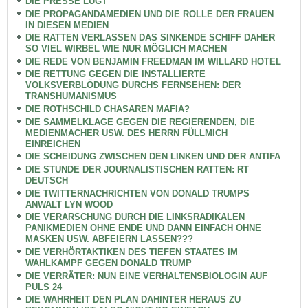
DIE PRESSE LÜGT
DIE PROPAGANDAMEDIEN UND DIE ROLLE DER FRAUEN
IN DIESEN MEDIEN
DIE RATTEN VERLASSEN DAS SINKENDE SCHIFF DAHER
SO VIEL WIRBEL WIE NUR MÖGLICH MACHEN
DIE REDE VON BENJAMIN FREEDMAN IM WILLARD HOTEL
DIE RETTUNG GEGEN DIE INSTALLIERTE
VOLKSVERBLÖDUNG DURCHS FERNSEHEN: DER
TRANSHUMANISMUS
DIE ROTHSCHILD CHASAREN MAFIA?
DIE SAMMELKLAGE GEGEN DIE REGIERENDEN, DIE
MEDIENMACHER USW. DES HERRN FÜLLMICH
EINREICHEN
DIE SCHEIDUNG ZWISCHEN DEN LINKEN UND DER ANTIFA
DIE STUNDE DER JOURNALISTISCHEN RATTEN: RT
DEUTSCH
DIE TWITTERNACHRICHTEN VON DONALD TRUMPS
ANWALT LYN WOOD
DIE VERARSCHUNG DURCH DIE LINKSRADIKALEN
PANIKMEDIEN OHNE ENDE UND DANN EINFACH OHNE
MASKEN USW. ABFEIERN LASSEN???
DIE VERHÖRTAKTIKEN DES TIEFEN STAATES IM
WAHLKAMPF GEGEN DONALD TRUMP
DIE VERRÄTER: NUN EINE VERHALTENSBIOLOGIN AUF
PULS 24
DIE WAHRHEIT DEN PLAN DAHINTER HERAUS ZU