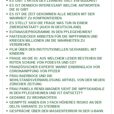
ES GIBT 3 ARTEN DES LERNENS SAGT EIN BUDDHIST
ES IST DENNOCH INTERESSANT WELCHE ANTWORTEN
DIE KI GIBT
ES IST DIE ZEIT GEKOMMEN ALLE MEDIEN MIT DER
WAHRHEIT ZU KONFRONTIEREN
ES STELLT SICH DIE FRAGE WAS TUN IN EINEM
ZWERGENSTAAT? (AUCH IN DEUTSCHLAND)
EUTANASIEPROGRAMME IN DEN PFLEGEHEIMEN?
FAKTENJECKER ARBEITEN FÜR DIE IMPFFIRMEN UND
KRIEGEN MILLIONEN UM DIE WAHRHEITEN ZU
VERDREHEN
FILM ÜBER DEN INSTITUTIONELLEN SEXHANDEL MIT
KINDERN
FRAGE AN DIE KI: AUS WELCHEM LEDER BESTEHEN DIE
ROTEN SCHUHE VON PODESTA UND CO?
FRANZÖSISCHER EXPERTE WARNT EINDRINGLICH VOR
CORONAIMPFUNG VON PFIZER
FRAU BAERBOCK UND DIE
WOHLSTANDSVERWARLOSUNG ARTIKEL VON DER NEUEN
ZÜRICHER ZEITUNG
FRAU PAMELA RENDI-WAGNER SIEHT DIE IMPFSKANDALE
IN DEN PFLEGEHEIMEN UND IST ENTSETZT?
GEDANKE ZU WEIHNACHTEN
GEIMPFTE HABEN EIN 3 FACH HÖHERES RISIKO AN DER
DELTA VARIANTE ZU STERBEN
GESPRÄCHE ÜBER DEN MASKENTERROR IN DER U-BAHN