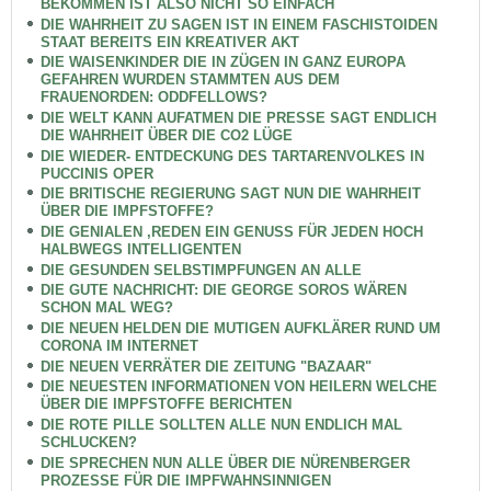
BEKOMMEN IST ALSO NICHT SO EINFACH
DIE WAHRHEIT ZU SAGEN IST IN EINEM FASCHISTOIDEN
STAAT BEREITS EIN KREATIVER AKT
DIE WAISENKINDER DIE IN ZÜGEN IN GANZ EUROPA
GEFAHREN WURDEN STAMMTEN AUS DEM
FRAUENORDEN: ODDFELLOWS?
DIE WELT KANN AUFATMEN DIE PRESSE SAGT ENDLICH
DIE WAHRHEIT ÜBER DIE CO2 LÜGE
DIE WIEDER- ENTDECKUNG DES TARTARENVOLKES IN
PUCCINIS OPER
DIE BRITISCHE REGIERUNG SAGT NUN DIE WAHRHEIT
ÜBER DIE IMPFSTOFFE?
DIE GENIALEN ,REDEN EIN GENUSS FÜR JEDEN HOCH
HALBWEGS INTELLIGENTEN
DIE GESUNDEN SELBSTIMPFUNGEN AN ALLE
DIE GUTE NACHRICHT: DIE GEORGE SOROS WÄREN
SCHON MAL WEG?
DIE NEUEN HELDEN DIE MUTIGEN AUFKLÄRER RUND UM
CORONA IM INTERNET
DIE NEUEN VERRÄTER DIE ZEITUNG "BAZAAR"
DIE NEUESTEN INFORMATIONEN VON HEILERN WELCHE
ÜBER DIE IMPFSTOFFE BERICHTEN
DIE ROTE PILLE SOLLTEN ALLE NUN ENDLICH MAL
SCHLUCKEN?
DIE SPRECHEN NUN ALLE ÜBER DIE NÜRENBERGER
PROZESSE FÜR DIE IMPFWAHNSINNIGEN