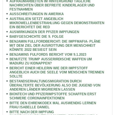
AUFRÄUMARBEITEN IM HINTERGRUND TÄGLICHE
NACHRICHTEN ÜBER BEFREITE KINDERLAGER UND
FESTNAHMEN
AUSSCHREITUNGEN IN AMERIKA
AUSTRALIEN SETZT ANGEBLICH
MIKROWELLENBESTRAHLUNG GEGEN DEMONSTRANTEN
EIN BERICHTET DIE RED
AUSWIRKUNGEN DER PFIZER IMPFUNGEN
BABYGESCHICHTE DIE 9. FOLGE
BENJAMIN FULLFORDBERICHT: DIE IMPFMAFIA- PLÄNE
MIT DEM ZIEL DER AUSROTTUNG DER MENSCHHEIT
KÖNNTE 2022 BESIEGT SEIN
BENJAMINS FULFORDS BERICHT VOM 9.1.2023
BENUTZTE TRUMP AUSSERIRDISCHE WAFFEN UM
MADURU ZU KIDNAPPEN?
BERICHT EINER HEILERIN WIE DER IMPFSTOFF
ANGEBLICH AUCH DIE SEELE VOM MENSCHEN TRENNEN
SOLLTE
BESTANDSERHALTUNGSMIGRATION DURCH
ÜBERALTERTE BEVÖLKERUNG ALSO DIE JUGEND VON
ANDEREN LÄNDER MIGRIEREN LASSEN
BIONTECH UND PFIZERIMPSTOFFE SCHAFFEN ERST
SCHWERE CORONAINFEKTIONEN
BITTE DEN EHRENKODEX MAL AUSWENDIG LERNEN
FRAU ISABELLE DANIEL
BITTE NACH DER IMPFUNG