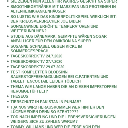
SIE ZEIGEN NUN ALLEN IHR WAHRES GESICHT NA SUPER
SMOOTHIEGETRÄNKE MIT MARZIPAN UND PROTEINEN IN
ALTENHEIMKRANKENHÄUSER
SO LUSTIG WIE DAS KINDERPOLITIKSPIEL WIRKLICH IST:
DER KRIEGSVERBRECHER JOE BIDEN
SONNENWINDE ERHÖHTE TEMPERATUREN UND
WETTERUNRUHEN?
STUDIE AUS DÄNEMARK: GEIMPFTE WÄREN SOGAR
ANFÄLLIGER FÜR DEN OMIKRON NA SUPER
SUSANNE SCHNABEL GEGEN KICKL IM
SOMMERGESPRÄCH
TAGESKORREKTIV 24.7.2020
TAGESKORREKTIV 27.7.2020
TAGESKORREKTIV 29.07.2020
TEST KOMPLETTER BLÖDSINN,
SAUERSTOFFBEHANDLUNGEN BEI C.PATIENTEN UND
TABLETTENCOCTAIL LEIDER TÖDLICH
THEMA WIE LANGE HABEN DIE AN DIESEN IMPFSTOFFEN
HERUMGETÜFTELT?
THESEUS
TIERSCHUTZ IN PAKISTAN IN PUNJAB?
TJA NUN WIRD HERAUSKOMMEN WER HINTER DEN
LÜGENMEDIEN DENN SO STEHT????
TOD NACH IMPFUNG UND DIE LEBENSVERSICHERUNGEN
WEIGERN SICH ZU ZAHLEN WARUM?
TOMMY WILLIAMS UND WER DIE ERDE VON DEN