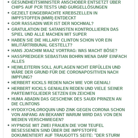
GESUNDHEITSMINISTER ANSCHOBER ENTSETZT ÜBER
CHIPS AUF PCR TESTS UND GURGELLÖSUNGEN
GEZIELT EINGEBRACHTE KREBSZELLEN IN
IMPFSTOFFEN (MMR) ENTDECKT
GOR RASSADIN WER IST DER NOCHMAL?
GRATULATION DIE SATANISTEN KONTROLLIEREN DAS
SPIEL UND ALLE MACHEN MIT SUPER
HABEN SIE DIE HILLARY CLINTON SCHON VOR EIN
MILITÄRTRIBUNAL GESTELLT?
HANS JOACHIM MAAZ VORTRAG: WAS MACHT BÖSE?
HASSPREDIGER SEBASTIAN BOHRN MENA DARF EINFACH
ALLES
HEIMLEITERIN SOLL AUFLAGEN NICHT ERFÜLLEN UND
WÄRE DER GRUND FÜR DIE CORONAPOSITIVEN NACH
IMPFUNG?
HERBERT KICKLS REDEN NACH WIE VOR GENIAL!
HERBERT KICKLS GENIALEN REDEN UND VIELE SEINER
PARTEIMITGLIEDER SETZEN EIN ZEICHEN
HUMA ABADIN DAS GESCHENK DES SAUDI PRINZEN AN
DIE CLINTONS
HYDOXYCHLOROQUIN UND ZINK GEGEN CORONA SCHON
VON ANFANG AN BEKANNT WARUM WIRD DAS VON DEN
MEDIEN VERSCHWIEGEN?
HYPNOSE MIT ZWEI FRAUEN DIE VOM TEUFEL
BESESSENEN SIND ÜBER DIE IMPFSTOFFE
DOKUMENTIERT AUF TRAUGOTTS SEITE: "DER STURM