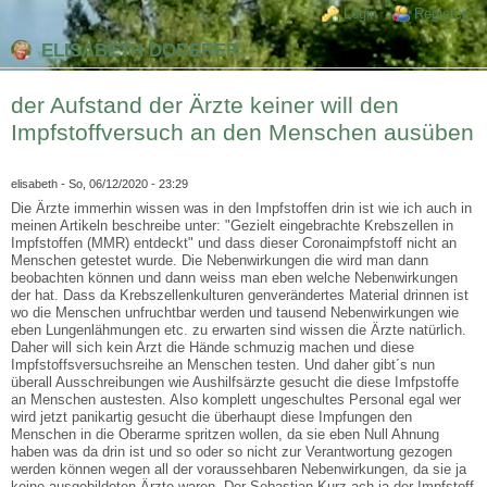
Direkt zum Inhalt
Skip to search
Login links
Login
Register
ELISABETH DODERER
der Aufstand der Ärzte keiner will den
Impfstoffversuch an den Menschen ausüben
elisabeth
- So, 06/12/2020 - 23:29
Die Ärzte immerhin wissen was in den Impfstoffen drin ist wie ich auch in
meinen Artikeln beschreibe unter: "Gezielt eingebrachte Krebszellen in
Impfstoffen (MMR) entdeckt" und dass dieser Coronaimpfstoff nicht an
Menschen getestet wurde. Die Nebenwirkungen die wird man dann
beobachten können und dann weiss man eben welche Nebenwirkungen
der hat. Dass da Krebszellenkulturen genverändertes Material drinnen ist
wo die Menschen unfruchtbar werden und tausend Nebenwirkungen wie
eben Lungenlähmungen etc. zu erwarten sind wissen die Ärzte natürlich.
Daher will sich kein Arzt die Hände schmuzig machen und diese
Impfstoffsversuchsreihe an Menschen testen. Und daher gibt´s nun
überall Ausschreibungen wie Aushilfsärzte gesucht die diese Imfpstoffe
an Menschen austesten. Also komplett ungeschultes Personal egal wer
wird jetzt panikartig gesucht die überhaupt diese Impfungen den
Menschen in die Oberarme spritzen wollen, da sie eben Null Ahnung
haben was da drin ist und so oder so nicht zur Verantwortung gezogen
werden können wegen all der voraussehbaren Nebenwirkungen, da sie ja
keine ausgebildeten Ärzte waren. Der Sebastian Kurz ach ja der Impfstoff