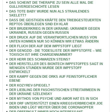
DAS SCHEINT DIE THERAPIE ZU SEIN ALLE MAL DIE
GULLIVERGESCHICHTE LESEN
DAS TOTE BABY WURDE NUN ALS STRAHLENDES
SKELETT?
DASS DIE GEISTIGEN KRÄFTE DEN TRIEBGESTEUERTEN
REPTOS ÜBERLEGEN SIND EH KLAR
DER BRUDERKRIEG IN DER UKRAINE: UKRAINER GEGEN
UKRAINER, RUSSEN GEGEN RUSSEN
DER DRUCK AUF DIE VERANTWORTLICHEN MUSS VON
UNTEN KOMMEN NUR SO KÖNNEN WIR ETWAS ÄNDERN
DER FLUCH DER AUF DEM IMPFSTOFF LIEGT
DER GENOZID - DIE TODESLISTE DER IMPFSTOFFE – WIE
TOXISCH IST IHRE CHARGENNUMMER?
DER HERR DES SCHWARZEN STEINS?
DER HERSTELLER DES BIONTECH IMPFSTOFFES SAGT IN
WENIGEN STUNDEN WURDE DER IMPFSTOFF
ENTWICKELT
DER KAMPF GEGEN DIE ORKS AUF FEINSTOFFLICHER
EBENE
DER KOZYREV-SPIEGEL?
DER LIEBLING DER FASCHISTISCHEN STREITARMEEN IN
DER UKRAINE SZELENSKY
DER MYTHOS VON PSYCHE UND AMOR HAT ES IN SICH
DER ORF UNTERSTÜTZT EINEN KRIEGSVERBRECHER JOE
BIDEN UND LÜGT WEITER ÜBER DIE CORONAOPFER
DER OPFERKULT IMMER NOCH INTERESSANT