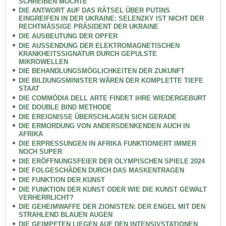
SCHREIBEN MÖCHTE
DIE ANTWORT AUF DAS RÄTSEL ÜBER PUTINS
EINGREIFEN IN DER UKRAINE: SELENZKY IST NICHT DER
RECHTMÄSSIGE PRÄSIDENT DER UKRAINE
DIE AUSBEUTUNG DER OPFER
DIE AUSSENDUNG DER ELEKTROMAGNETISCHEN
KRANKHEITSSIGNATUR DURCH GEPULSTE
MIKROWELLEN
DIE BEHANDLUNGSMÖGLICHKEITEN DER ZUKUNFT
DIE BILDUNGSMINISTER WÄREN DER KOMPLETTE TIEFE
STAAT
DIE COMMÖDIA DELL ARTE FINDET IHRE WIEDERGEBURT
DIE DOUBLE BIND METHODE
DIE EREIGNISSE ÜBERSCHLAGEN SICH GERADE
DIE ERMORDUNG VON ANDERSDENKENDEN AUCH IN
AFRIKA
DIE ERPRESSUNGEN IN AFRIKA FUNKTIONIERT IMMER
NOCH SUPER
DIE ERÖFFNUNGSFEIER DER OLYMPISCHEN SPIELE 2024
DIE FOLGESCHÄDEN DURCH DAS MASKENTRAGEN
DIE FUNKTION DER KUNST
DIE FUNKTION DER KUNST ODER WIE DIE KUNST GEWALT
VERHERRLICHT?
DIE GEHEIMWAFFE DER ZIONISTEN: DER ENGEL MIT DEN
STRAHLEND BLAUEN AUGEN
DIE GEIMPFTEN LIEGEN AUF DEN INTENSIVSTATIONEN