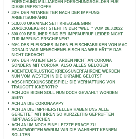
FORSCHUNG MILLIARDEN FORSCHUNGSGELDER FÜR
DIESE IMPFSTOFFE
30% DER MITARBEITER NACH DER IMPFUNG
ARBEITSUNFÄHIG
510.000 UKRAINER SEIT KRIEGSBEGINN
ZURÜCKGEKEHRT STEHT IN DER "WELT" VOM 28.3.2022
800 000 BERLINER SIND BEI IMPFAUFRUF LEIDER NICHT
ZUR IMPFUNG ERSCHIENEN?
90% DES FLEISCHES IN DEN FLEISCHFABRIKEN VON MAC
DONALD WAR MENSCHENFLEISCH NA WER HÄTTE DAS
NICHT GEDACHT
99% DER PATIENTEN STARBEN NICHT AN CORONA
SONDERN MIT CORONA, ALSO ALLES GELOGEN
ABENTEUERLUSTIGE KRIEGSUNERFAHRENE WERDEN
NUN VOM WESTEN IN DIE UKRAINE GELOTST
ABSCHRECKUNGSBEISPIEL: DIE VERHAFTUNG VON
TRAUGOTT ICKEROTH?
ACH JOE BIDEN SOLL NUN DOCH GEWÄHLT WORDEN
SEIN?
ACH JA DIE CORONAAPP?
ACH JA DIE IMPFHERSTELLER HABEN UNS ALLE
GERETTET MIT IHREN SO KURZZEITIG GEPRÜFTEN
IMPFWÄSSERCHEN
ACH JA UM NOCH EINE LETZTE FRAGE ZU
BEANTWORTEN WARUM WIR DIE WAHRHEIT KENNEN
SOLLTEN