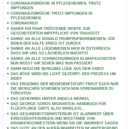
CORONAAUSBRÜCHE IN PFLEGEHEIMEN, TROTZ
IMPFUNGEN
CORONAAUSBRÜCHE TROTZ IMPFUNGEN IN
PFLEGEHEIMEN
CORONAVIRUS
DAHER EIN PAAR TRÖSTENDE WORTE ZUR
GESCHEITERTEN IMPFPFLICHT VON TRAUGOTT
DANKE AN ALLE DONALD TRUMPRUFMORDMEDIEN: JOE
BIDEN DER KALTE KRIEG IST ZURÜCK
DANKE AN ALLE LÜGENMEDIEN HIER IN ÖSTERREICH
DASS IHR UNS SO LÄCHERLICH MACHT!!!!
DANKE AN ALLE SCHWACHSINNIGEN KLIMAFASCHISTEN
NUN MÜSST IHR SEHEN WAS NUN PASSIERT
DANN NOCH DIE BERGAMO LÜGE AUS DEM VIDEO
DAS BÖSE WIRD INS LICHT GEZERRT: DER PROZESS UM
DIDDY
DAS ERGEBNIS DER MEDIENDIKTATUR? FREUT EUCH NUR
DIE MENSCHEN SCHEINEN SICH NUN VOREINANDER ZU
FÜRCHTEN
DAS GEHEIMNIS HINTER ANGELA MERKEL
DAS GEORGE SOROS MIGRANTEN- HANDBUCH FÜR
FLÜCHTLINGE GIBTS ALSO WIRKLICH...
DAS GESUNDHEITSMINISTERIUM IST ALARMIERT ÜBER
EINSCHÜCHTERUNGEN UND MISSTÄNDE VON
KRANKENSCHWESTERN WENN SIE DIE WAHRHEIT SAGEN
DAS GUTE AN DEN AUFRÄUMARBEITEN IM HINTERGRUND