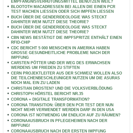
EMPFÄNGNISVERHÜTUNGSMITTEL BENUTZEN WEIL?
BLOOTOTH MACADRESSEN BEI ALLEN DIE EINEN PCR
TEST MACHEN LIESSEN ODER SICH IMPFEN LIESSEN
BUCH ÜBER DIE GENDERIDEOLOGIE WAS STECKT
DAHINTER WEM NUTZT DIESE THEORIE?
BUCH ÜBER DIE GENDERIDEOLOGIE WAS STECKT
DAHINTER WEM NUTZT DIESE THEORIE?
CBN NEWS BESTÄTIGT DIE IMPFSPRITZE ENTHÄLT EINEN
RFID-CHIP
CDC BERICHT 5 000 MENSCHEN IN AMERIKA HABEN
GROSSE GESUNDHEITLICHE PROBLEME NACH DER
IMPFUNG
CARSTEN PÖTTER UND DER WEG DES ERWACHSEN
WERDENS UM FRIEDEN ZU STIFTEN
CERN PROJEKTLEITER AUS DER SCHWEIZ WOLLEN ALSO
DIE TEILCHENBESCHLEUNIGER NUTZEN UM DIE ASURAS
NOCH MAL EIN ZU LADEN
CHRISTIAN DROSTEN? UND DIE VOLKSVERBLÖDUNG
CHRISTOPH HÖRSTEL BERICHT NR.35
CORONA = DIGITALE TRANSFORMATION?
CORONA TRANSITION: ÜBER DEN PCR TEST DER NUN
NICHT MEHR VERWENDET WERDEN DARF IN DEN USA
CORONA IST NOTWENDIG UM ENDLICH AUF ZU RÄUMEN?
CORONAAUSBRUCH IN PFLEGEHEIMEN NACH DER
IMPFUNG!
CORONAAUSBRUCH NACH DER ERSTEN IMPFUNG