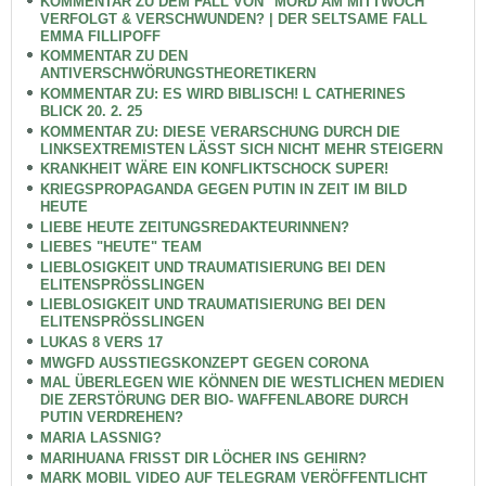
KOMMENTAR ZU DEM FALL VON "MORD AM MITTWOCH"
VERFOLGT & VERSCHWUNDEN? | DER SELTSAME FALL
EMMA FILLIPOFF
KOMMENTAR ZU DEN
ANTIVERSCHWÖRUNGSTHEORETIKERN
KOMMENTAR ZU: ES WIRD BIBLISCH! L CATHERINES
BLICK 20. 2. 25
KOMMENTAR ZU: DIESE VERARSCHUNG DURCH DIE
LINKSEXTREMISTEN LÄSST SICH NICHT MEHR STEIGERN
KRANKHEIT WÄRE EIN KONFLIKTSCHOCK SUPER!
KRIEGSPROPAGANDA GEGEN PUTIN IN ZEIT IM BILD
HEUTE
LIEBE HEUTE ZEITUNGSREDAKTEURINNEN?
LIEBES "HEUTE" TEAM
LIEBLOSIGKEIT UND TRAUMATISIERUNG BEI DEN
ELITENSPRÖSSLINGEN
LIEBLOSIGKEIT UND TRAUMATISIERUNG BEI DEN
ELITENSPRÖSSLINGEN
LUKAS 8 VERS 17
MWGFD AUSSTIEGSKONZEPT GEGEN CORONA
MAL ÜBERLEGEN WIE KÖNNEN DIE WESTLICHEN MEDIEN
DIE ZERSTÖRUNG DER BIO- WAFFENLABORE DURCH
PUTIN VERDREHEN?
MARIA LASSNIG?
MARIHUANA FRISST DIR LÖCHER INS GEHIRN?
MARK MOBIL VIDEO AUF TELEGRAM VERÖFFENTLICHT