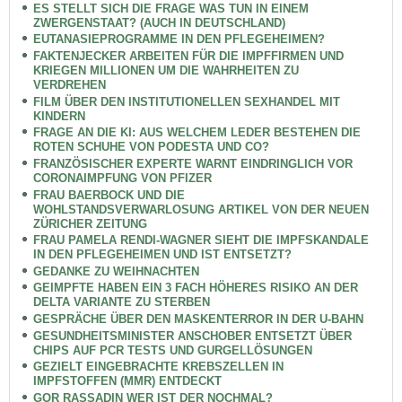
ES STELLT SICH DIE FRAGE WAS TUN IN EINEM
ZWERGENSTAAT? (AUCH IN DEUTSCHLAND)
EUTANASIEPROGRAMME IN DEN PFLEGEHEIMEN?
FAKTENJECKER ARBEITEN FÜR DIE IMPFFIRMEN UND
KRIEGEN MILLIONEN UM DIE WAHRHEITEN ZU
VERDREHEN
FILM ÜBER DEN INSTITUTIONELLEN SEXHANDEL MIT
KINDERN
FRAGE AN DIE KI: AUS WELCHEM LEDER BESTEHEN DIE
ROTEN SCHUHE VON PODESTA UND CO?
FRANZÖSISCHER EXPERTE WARNT EINDRINGLICH VOR
CORONAIMPFUNG VON PFIZER
FRAU BAERBOCK UND DIE
WOHLSTANDSVERWARLOSUNG ARTIKEL VON DER NEUEN
ZÜRICHER ZEITUNG
FRAU PAMELA RENDI-WAGNER SIEHT DIE IMPFSKANDALE
IN DEN PFLEGEHEIMEN UND IST ENTSETZT?
GEDANKE ZU WEIHNACHTEN
GEIMPFTE HABEN EIN 3 FACH HÖHERES RISIKO AN DER
DELTA VARIANTE ZU STERBEN
GESPRÄCHE ÜBER DEN MASKENTERROR IN DER U-BAHN
GESUNDHEITSMINISTER ANSCHOBER ENTSETZT ÜBER
CHIPS AUF PCR TESTS UND GURGELLÖSUNGEN
GEZIELT EINGEBRACHTE KREBSZELLEN IN
IMPFSTOFFEN (MMR) ENTDECKT
GOR RASSADIN WER IST DER NOCHMAL?