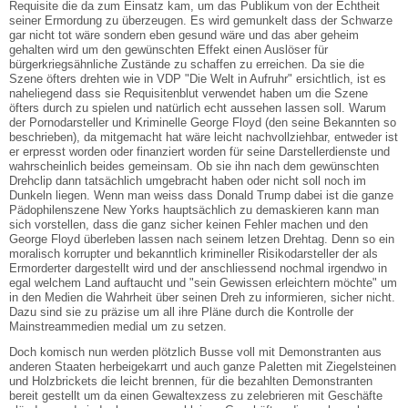
Requisite die da zum Einsatz kam, um das Publikum von der Echtheit
seiner Ermordung zu überzeugen. Es wird gemunkelt dass der Schwarze
gar nicht tot wäre sondern eben gesund wäre und das aber geheim
gehalten wird um den gewünschten Effekt einen Auslöser für
bürgerkriegsähnliche Zustände zu schaffen zu erreichen. Da sie die
Szene öfters drehten wie in VDP "Die Welt in Aufruhr" ersichtlich, ist es
naheliegend dass sie Requisitenblut verwendet haben um die Szene
öfters durch zu spielen und natürlich echt aussehen lassen soll. Warum
der Pornodarsteller und Kriminelle George Floyd (den seine Bekannten so
beschrieben), da mitgemacht hat wäre leicht nachvollziehbar, entweder ist
er erpresst worden oder finanziert worden für seine Darstellerdienste und
wahrscheinlich beides gemeinsam. Ob sie ihn nach dem gewünschten
Drehclip dann tatsächlich umgebracht haben oder nicht soll noch im
Dunkeln liegen. Wenn man weiss dass Donald Trump dabei ist die ganze
Pädophilenszene New Yorks hauptsächlich zu demaskieren kann man
sich vorstellen, dass die ganz sicher keinen Fehler machen und den
George Floyd überleben lassen nach seinem letzen Drehtag. Denn so ein
moralisch korrupter und bekanntlich krimineller Risikodarsteller der als
Ermorderter dargestellt wird und der anschliessend nochmal irgendwo in
egal welchem Land auftaucht und "sein Gewissen erleichtern möchte" um
in den Medien die Wahrheit über seinen Dreh zu informieren, sicher nicht.
Dazu sind sie zu präzise um all ihre Pläne durch die Kontrolle der
Mainstreammedien medial um zu setzen.
Doch komisch nun werden plötzlich Busse voll mit Demonstranten aus
anderen Staaten herbeigekarrt und auch ganze Paletten mit Ziegelsteinen
und Holzbrickets die leicht brennen, für die bezahlten Demonstranten
bereit gestellt um da einen Gewaltexzess zu zelebrieren mit Geschäfte