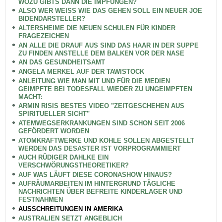
WOZU GIBTS DANN DIE IMPFUNGEN?
ALSO WER WEISS WIE DAS GEHEN SOLL EIN NEUER JOE
BIDENDARSTELLER?
ALTERSHEIME DIE NEUEN SCHULEN FÜR KINDER
FRAGEZEICHEN
AN ALLE DIE DRAUF AUS SIND DAS HAAR IN DER SUPPE
ZU FINDEN ANSTELLE DEM BALKEN VOR DER NASE
AN DAS GESUNDHEITSAMT
ANGELA MERKEL AUF DER TAWISTOCK
ANLEITUNG WIE MAN MIT UND FÜR DIE MEDIEN
GEIMPFTE BEI TODESFALL WIEDER ZU UNGEIMPFTEN
MACHT:
ARMIN RISIS BESTES VIDEO "ZEITGESCHEHEN AUS
SPIRITUELLER SICHT"
ATEMWEGSERKRANKUNGEN SIND SCHON SEIT 2006
GEFÖRDERT WORDEN
ATOMKRAFTWERKE UND KOHLE SOLLEN ABGESTELLT
WERDEN DAS DESASTER IST VORPROGRAMMIERT
AUCH RÜDIGER DAHLKE EIN
VERSCHWÖRUNGSTHEORETIKER?
AUF WAS LÄUFT DIESE CORONASHOW HINAUS?
AUFRÄUMARBEITEN IM HINTERGRUND TÄGLICHE
NACHRICHTEN ÜBER BEFREITE KINDERLAGER UND
FESTNAHMEN
AUSSCHREITUNGEN IN AMERIKA
AUSTRALIEN SETZT ANGEBLICH