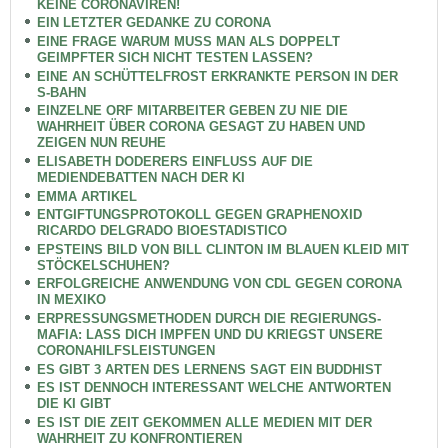
KEINE CORONAVIREN!
EIN LETZTER GEDANKE ZU CORONA
EINE FRAGE WARUM MUSS MAN ALS DOPPELT
GEIMPFTER SICH NICHT TESTEN LASSEN?
EINE AN SCHÜTTELFROST ERKRANKTE PERSON IN DER
S-BAHN
EINZELNE ORF MITARBEITER GEBEN ZU NIE DIE
WAHRHEIT ÜBER CORONA GESAGT ZU HABEN UND
ZEIGEN NUN REUHE
ELISABETH DODERERS EINFLUSS AUF DIE
MEDIENDEBATTEN NACH DER KI
EMMA ARTIKEL
ENTGIFTUNGSPROTOKOLL GEGEN GRAPHENOXID
RICARDO DELGRADO BIOESTADISTICO
EPSTEINS BILD VON BILL CLINTON IM BLAUEN KLEID MIT
STÖCKELSCHUHEN?
ERFOLGREICHE ANWENDUNG VON CDL GEGEN CORONA
IN MEXIKO
ERPRESSUNGSMETHODEN DURCH DIE REGIERUNGS-
MAFIA: LASS DICH IMPFEN UND DU KRIEGST UNSERE
CORONAHILFSLEISTUNGEN
ES GIBT 3 ARTEN DES LERNENS SAGT EIN BUDDHIST
ES IST DENNOCH INTERESSANT WELCHE ANTWORTEN
DIE KI GIBT
ES IST DIE ZEIT GEKOMMEN ALLE MEDIEN MIT DER
WAHRHEIT ZU KONFRONTIEREN