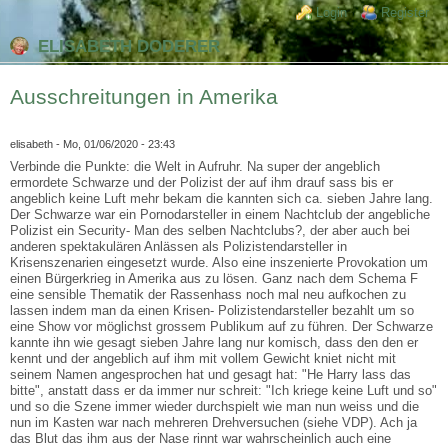
Direkt zum Inhalt
Skip to search
Login links
Login
Register
ELISABETH DODERER
Ausschreitungen in Amerika
elisabeth
- Mo, 01/06/2020 - 23:43
Verbinde die Punkte: die Welt in Aufruhr. Na super der angeblich
ermordete Schwarze und der Polizist der auf ihm drauf sass bis er
angeblich keine Luft mehr bekam die kannten sich ca. sieben Jahre lang.
Der Schwarze war ein Pornodarsteller in einem Nachtclub der angebliche
Polizist ein Security- Man des selben Nachtclubs?, der aber auch bei
anderen spektakulären Anlässen als Polizistendarsteller in
Krisenszenarien eingesetzt wurde. Also eine inszenierte Provokation um
einen Bürgerkrieg in Amerika aus zu lösen. Ganz nach dem Schema F
eine sensible Thematik der Rassenhass noch mal neu aufkochen zu
lassen indem man da einen Krisen- Polizistendarsteller bezahlt um so
eine Show vor möglichst grossem Publikum auf zu führen. Der Schwarze
kannte ihn wie gesagt sieben Jahre lang nur komisch, dass den den er
kennt und der angeblich auf ihm mit vollem Gewicht kniet nicht mit
seinem Namen angesprochen hat und gesagt hat: "He Harry lass das
bitte", anstatt dass er da immer nur schreit: "Ich kriege keine Luft und so"
und so die Szene immer wieder durchspielt wie man nun weiss und die
nun im Kasten war nach mehreren Drehversuchen (siehe VDP). Ach ja
das Blut das ihm aus der Nase rinnt war wahrscheinlich auch eine