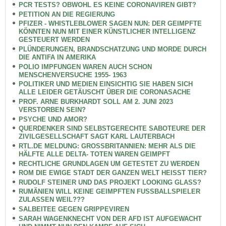
PCR TESTS? OBWOHL ES KEINE CORONAVIREN GIBT?
PETITION AN DIE REGIERUNG
PFIZER - WHISTLEBLOWER SAGEN NUN: DER GEIMPFTE
KÖNNTEN NUN MIT EINER KÜNSTLICHER INTELLIGENZ
GESTEUERT WERDEN
PLÜNDERUNGEN, BRANDSCHATZUNG UND MORDE DURCH
DIE ANTIFA IN AMERIKA
POLIO IMPFUNGEN WAREN AUCH SCHON
MENSCHENVERSUCHE 1955- 1963
POLITIKER UND MEDIEN EINSICHTIG SIE HABEN SICH
ALLE LEIDER GETÄUSCHT ÜBER DIE CORONASACHE
PROF. ARNE BURKHARDT SOLL AM 2. JUNI 2023
VERSTORBEN SEIN?
PSYCHE UND AMOR?
QUERDENKER SIND SELBSTGERECHTE SABOTEURE DER
ZIVILGESELLSCHAFT SAGT KARL LAUTERBACH
RTL.DE MELDUNG: GROSSBRITANNIEN: MEHR ALS DIE
HÄLFTE ALLE DELTA- TOTEN WAREN GEIMPFT
RECHTLICHE GRUNDLAGEN UM GETESTET ZU WERDEN
ROM DIE EWIGE STADT DER GANZEN WELT HEISST TIER?
RUDOLF STEINER UND DAS PROJEKT LOOKING GLASS?
RUMÄNIEN WILL KEINE GEIMPFTEN FUSSBALLSPIELER
ZULASSEN WEIL???
SALBEITEE GEGEN GRIPPEVIREN
SARAH WAGENKNECHT VON DER AFD IST AUFGEWACHT