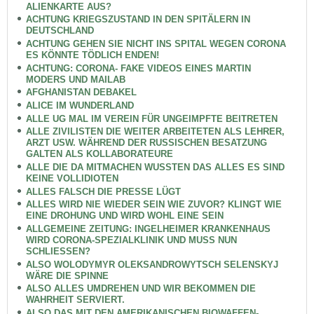
ALIENKARTE AUS?
ACHTUNG KRIEGSZUSTAND IN DEN SPITÄLERN IN
DEUTSCHLAND
ACHTUNG GEHEN SIE NICHT INS SPITAL WEGEN CORONA
ES KÖNNTE TÖDLICH ENDEN!
ACHTUNG: CORONA- FAKE VIDEOS EINES MARTIN
MODERS UND MAILAB
AFGHANISTAN DEBAKEL
ALICE IM WUNDERLAND
ALLE UG MAL IM VEREIN FÜR UNGEIMPFTE BEITRETEN
ALLE ZIVILISTEN DIE WEITER ARBEITETEN ALS LEHRER,
ARZT USW. WÄHREND DER RUSSISCHEN BESATZUNG
GALTEN ALS KOLLABORATEURE
ALLE DIE DA MITMACHEN WUSSTEN DAS ALLES ES SIND
KEINE VOLLIDIOTEN
ALLES FALSCH DIE PRESSE LÜGT
ALLES WIRD NIE WIEDER SEIN WIE ZUVOR? KLINGT WIE
EINE DROHUNG UND WIRD WOHL EINE SEIN
ALLGEMEINE ZEITUNG: INGELHEIMER KRANKENHAUS
WIRD CORONA-SPEZIALKLINIK UND MUSS NUN
SCHLIESSEN?
ALSO WOLODYMYR OLEKSANDROWYTSCH SELENSKYJ
WÄRE DIE SPINNE
ALSO ALLES UMDREHEN UND WIR BEKOMMEN DIE
WAHRHEIT SERVIERT.
ALSO DAS MIT DEN AMERIKANISCHEN BIOWAFFEN-