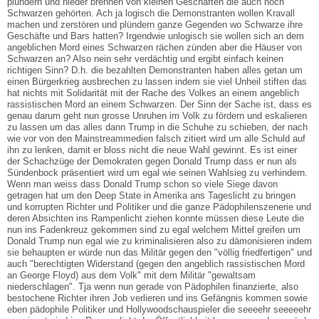
plündern und nieder brennen von kleinen Geschäften die auch noch
Schwarzen gehörten. Ach ja logisch die Demonstranten wollen Kravall
machen und zerstören und plündern ganze Gegenden wo Schwarze ihre
Geschäfte und Bars hatten? Irgendwie unlogisch sie wollen sich an dem
angeblichen Mord eines Schwarzen rächen zünden aber die Häuser von
Schwarzen an? Also nein sehr verdächtig und ergibt einfach keinen
richtigen Sinn? D.h. die bezahlten Demonstranten haben alles getan um
einen Bürgerkrieg ausbrechen zu lassen indem sie viel Unheil stiften das
hat nichts mit Solidarität mit der Rache des Volkes an einem angeblich
rassistischen Mord an einem Schwarzen. Der Sinn der Sache ist, dass es
genau darum geht nun grosse Unruhen im Volk zu fördern und eskalieren
zu lassen um das alles dann Trump in die Schuhe zu schieben, der nach
wie vor von den Mainstreammedien falsch zitiert wird um alle Schuld auf
ihn zu lenken, damit er bloss nicht die neue Wahl gewinnt. Es ist einer
der Schachzüge der Demokraten gegen Donald Trump dass er nun als
Sündenbock präsentiert wird um egal wie seinen Wahlsieg zu verhindern.
Wenn man weiss dass Donald Trump schon so viele Siege davon
getragen hat um den Deep State in Amerika ans Tageslicht zu bringen
und korrupten Richter und Politiker und die ganze Pädophilenszenerie und
deren Absichten ins Rampenlicht ziehen konnte müssen diese Leute die
nun ins Fadenkreuz gekommen sind zu egal welchem Mittel greifen um
Donald Trump nun egal wie zu kriminalisieren also zu dämonisieren indem
sie behaupten er würde nun das Militär gegen den "völlig friedfertigen" und
auch "berechtigten Widerstand (gegen den angeblich rassistischen Mord
an George Floyd) aus dem Volk" mit dem Militär "gewaltsam
niederschlagen". Tja wenn nun gerade von Pädophilen finanzierte, also
bestochene Richter ihren Job verlieren und ins Gefängnis kommen sowie
eben pädophile Politiker und Hollywoodschauspieler die seeeehr seeeeehr