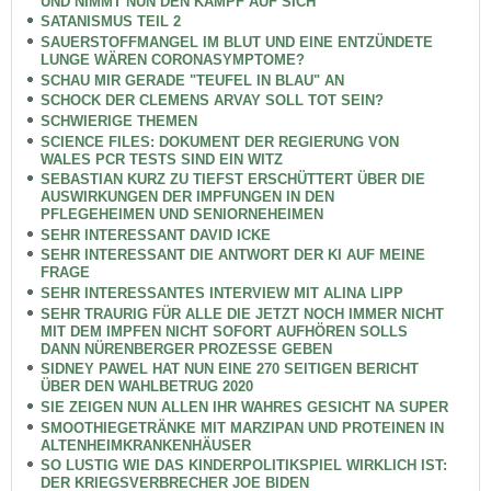
UND NIMMT NUN DEN KAMPF AUF SICH
SATANISMUS TEIL 2
SAUERSTOFFMANGEL IM BLUT UND EINE ENTZÜNDETE
LUNGE WÄREN CORONASYMPTOME?
SCHAU MIR GERADE "TEUFEL IN BLAU" AN
SCHOCK DER CLEMENS ARVAY SOLL TOT SEIN?
SCHWIERIGE THEMEN
SCIENCE FILES: DOKUMENT DER REGIERUNG VON
WALES PCR TESTS SIND EIN WITZ
SEBASTIAN KURZ ZU TIEFST ERSCHÜTTERT ÜBER DIE
AUSWIRKUNGEN DER IMPFUNGEN IN DEN
PFLEGEHEIMEN UND SENIORNEHEIMEN
SEHR INTERESSANT DAVID ICKE
SEHR INTERESSANT DIE ANTWORT DER KI AUF MEINE
FRAGE
SEHR INTERESSANTES INTERVIEW MIT ALINA LIPP
SEHR TRAURIG FÜR ALLE DIE JETZT NOCH IMMER NICHT
MIT DEM IMPFEN NICHT SOFORT AUFHÖREN SOLLS
DANN NÜRENBERGER PROZESSE GEBEN
SIDNEY PAWEL HAT NUN EINE 270 SEITIGEN BERICHT
ÜBER DEN WAHLBETRUG 2020
SIE ZEIGEN NUN ALLEN IHR WAHRES GESICHT NA SUPER
SMOOTHIEGETRÄNKE MIT MARZIPAN UND PROTEINEN IN
ALTENHEIMKRANKENHÄUSER
SO LUSTIG WIE DAS KINDERPOLITIKSPIEL WIRKLICH IST:
DER KRIEGSVERBRECHER JOE BIDEN