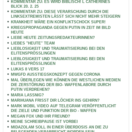
KOMMENTAR ZU: ES WIRD BIBLISCH! L CATHERINES
BLICK 20. 2. 25
KOMMENTAR ZU: DIESE VERARSCHUNG DURCH DIE
LINKSEXTREMISTEN LÄSST SICH NICHT MEHR STEIGERN
KRANKHEIT WÄRE EIN KONFLIKTSCHOCK SUPER!
KRIEGSPROPAGANDA GEGEN PUTIN IN ZEIT IM BILD
HEUTE
LIEBE HEUTE ZEITUNGSREDAKTEURINNEN?
LIEBES "HEUTE" TEAM
LIEBLOSIGKEIT UND TRAUMATISIERUNG BEI DEN
ELITENSPRÖSSLINGEN
LIEBLOSIGKEIT UND TRAUMATISIERUNG BEI DEN
ELITENSPRÖSSLINGEN
LUKAS 8 VERS 17
MWGFD AUSSTIEGSKONZEPT GEGEN CORONA
MAL ÜBERLEGEN WIE KÖNNEN DIE WESTLICHEN MEDIEN
DIE ZERSTÖRUNG DER BIO- WAFFENLABORE DURCH
PUTIN VERDREHEN?
MARIA LASSNIG?
MARIHUANA FRISST DIR LÖCHER INS GEHIRN?
MARK MOBIL VIDEO AUF TELEGRAM VERÖFFENTLICHT
DIE ZIELE UND FUNKTION DER BIO - WAFFEN
MEGAN FOX UND IHR FREUND?
MEINE SCHREIBPAUSE IST VORBEI
MIDAZOLAM SOLL IN EINER ÜBERDOSIS AN DIE ZU
PFLEGENDEN VERABREICHT WORDEN SEIN