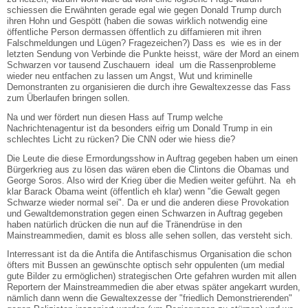
schiessen die Erwähnten gerade egal wie gegen Donald Trump durch
ihren Hohn und Gespött (haben die sowas wirklich notwendig eine
öffentliche Person dermassen öffentlich zu diffamieren mit ihren
Falschmeldungen und Lügen? Fragezeichen?) Dass es wie es in der
letzten Sendung von Verbinde die Punkte heisst, wäre der Mord an einem
Schwarzen vor tausend Zuschauern ideal um die Rassenprobleme
wieder neu entfachen zu lassen um Angst, Wut und kriminelle
Demonstranten zu organisieren die durch ihre Gewaltexzesse das Fass
zum Überlaufen bringen sollen.
Na und wer fördert nun diesen Hass auf Trump welche
Nachrichtenagentur ist da besonders eifrig um Donald Trump in ein
schlechtes Licht zu rücken? Die CNN oder wie hiess die?
Die Leute die diese Ermordungsshow in Auftrag gegeben haben um einen
Bürgerkrieg aus zu lösen das wären eben die Clintons die Obamas und
George Soros. Also wird der Krieg über die Medien weiter geführt. Na eh
klar Barack Obama weint (öffentlich eh klar) wenn "die Gewalt gegen
Schwarze wieder normal sei". Da er und die anderen diese Provokation
und Gewaltdemonstration gegen einen Schwarzen in Auftrag gegeben
haben natürlich drücken die nun auf die Tränendrüse in den
Mainstreammedien, damit es bloss alle sehen sollen, das versteht sich.
Interressant ist da die Antifa die Antifaschismus Organisation die schon
öfters mit Bussen an gewünschte optisch sehr oppulenten (um medial
gute Bilder zu ermöglichen) strategischen Orte gefahren wurden mit allen
Reportern der Mainstreammedien die aber etwas später angekarrt wurden,
nämlich dann wenn die Gewaltexzesse der "friedlich Demonstrierenden"