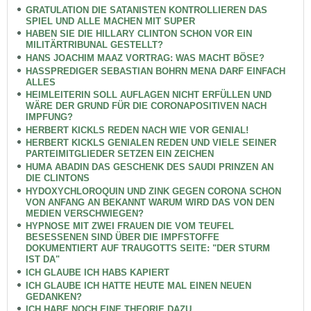
GRATULATION DIE SATANISTEN KONTROLLIEREN DAS
SPIEL UND ALLE MACHEN MIT SUPER
HABEN SIE DIE HILLARY CLINTON SCHON VOR EIN
MILITÄRTRIBUNAL GESTELLT?
HANS JOACHIM MAAZ VORTRAG: WAS MACHT BÖSE?
HASSPREDIGER SEBASTIAN BOHRN MENA DARF EINFACH
ALLES
HEIMLEITERIN SOLL AUFLAGEN NICHT ERFÜLLEN UND
WÄRE DER GRUND FÜR DIE CORONAPOSITIVEN NACH
IMPFUNG?
HERBERT KICKLS REDEN NACH WIE VOR GENIAL!
HERBERT KICKLS GENIALEN REDEN UND VIELE SEINER
PARTEIMITGLIEDER SETZEN EIN ZEICHEN
HUMA ABADIN DAS GESCHENK DES SAUDI PRINZEN AN
DIE CLINTONS
HYDOXYCHLOROQUIN UND ZINK GEGEN CORONA SCHON
VON ANFANG AN BEKANNT WARUM WIRD DAS VON DEN
MEDIEN VERSCHWIEGEN?
HYPNOSE MIT ZWEI FRAUEN DIE VOM TEUFEL
BESESSENEN SIND ÜBER DIE IMPFSTOFFE
DOKUMENTIERT AUF TRAUGOTTS SEITE: "DER STURM
IST DA"
ICH GLAUBE ICH HABS KAPIERT
ICH GLAUBE ICH HATTE HEUTE MAL EINEN NEUEN
GEDANKEN?
ICH HABE NOCH EINE THEORIE DAZU