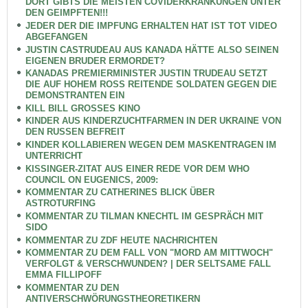
DORT GIBTS DIE MEISTEN COVIDERKRANKUNGEN UNTER
DEN GEIMPFTEN!!!
JEDER DER DIE IMPFUNG ERHALTEN HAT IST TOT VIDEO
ABGEFANGEN
JUSTIN CASTRUDEAU AUS KANADA HÄTTE ALSO SEINEN
EIGENEN BRUDER ERMORDET?
KANADAS PREMIERMINISTER JUSTIN TRUDEAU SETZT
DIE AUF HOHEM ROSS REITENDE SOLDATEN GEGEN DIE
DEMONSTRANTEN EIN
KILL BILL GROSSES KINO
KINDER AUS KINDERZUCHTFARMEN IN DER UKRAINE VON
DEN RUSSEN BEFREIT
KINDER KOLLABIEREN WEGEN DEM MASKENTRAGEN IM
UNTERRICHT
KISSINGER-ZITAT AUS EINER REDE VOR DEM WHO
COUNCIL ON EUGENICS, 2009:
KOMMENTAR ZU CATHERINES BLICK ÜBER
ASTROTURFING
KOMMENTAR ZU TILMAN KNECHTL IM GESPRÄCH MIT
SIDO
KOMMENTAR ZU ZDF HEUTE NACHRICHTEN
KOMMENTAR ZU DEM FALL VON "MORD AM MITTWOCH"
VERFOLGT & VERSCHWUNDEN? | DER SELTSAME FALL
EMMA FILLIPOFF
KOMMENTAR ZU DEN
ANTIVERSCHWÖRUNGSTHEORETIKERN