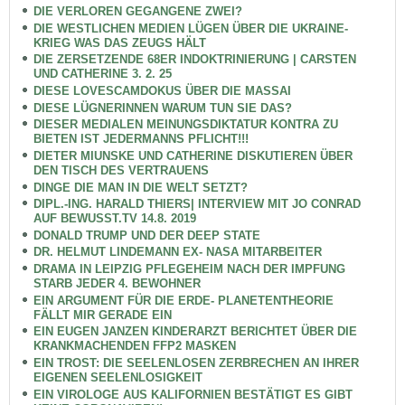
DIE VERLOREN GEGANGENE ZWEI?
DIE WESTLICHEN MEDIEN LÜGEN ÜBER DIE UKRAINE-
KRIEG WAS DAS ZEUGS HÄLT
DIE ZERSETZENDE 68ER INDOKTRINIERUNG | CARSTEN
UND CATHERINE 3. 2. 25
DIESE LOVESCAMDOKUS ÜBER DIE MASSAI
DIESE LÜGNERINNEN WARUM TUN SIE DAS?
DIESER MEDIALEN MEINUNGSDIKTATUR KONTRA ZU
BIETEN IST JEDERMANNS PFLICHT!!!
DIETER MIUNSKE UND CATHERINE DISKUTIEREN ÜBER
DEN TISCH DES VERTRAUENS
DINGE DIE MAN IN DIE WELT SETZT?
DIPL.-ING. HARALD THIERS| INTERVIEW MIT JO CONRAD
AUF BEWUSST.TV 14.8. 2019
DONALD TRUMP UND DER DEEP STATE
DR. HELMUT LINDEMANN EX- NASA MITARBEITER
DRAMA IN LEIPZIG PFLEGEHEIM NACH DER IMPFUNG
STARB JEDER 4. BEWOHNER
EIN ARGUMENT FÜR DIE ERDE- PLANETENTHEORIE
FÄLLT MIR GERADE EIN
EIN EUGEN JANZEN KINDERARZT BERICHTET ÜBER DIE
KRANKMACHENDEN FFP2 MASKEN
EIN TROST: DIE SEELENLOSEN ZERBRECHEN AN IHRER
EIGENEN SEELENLOSIGKEIT
EIN VIROLOGE AUS KALIFORNIEN BESTÄTIGT ES GIBT