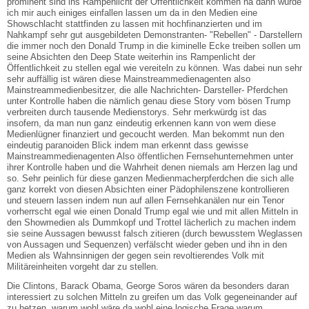
prominent sind ins Rampenlicht der Öffentlichkeit kommen na dann würde
ich mir auch einiges einfallen lassen um da in den Medien eine
Showschlacht stattfinden zu lassen mit hochfinanzierten und im
Nahkampf sehr gut ausgebildeten Demonstranten- "Rebellen" - Darstellern
die immer noch den Donald Trump in die kiminelle Ecke treiben sollen um
seine Absichten den Deep State weiterhin ins Rampenlicht der
Öffentlichkeit zu stellen egal wie vereiteln zu können. Was dabei nun sehr
sehr auffällig ist wären diese Mainstreammedienagenten also
Mainstreammedienbesitzer, die alle Nachrichten- Darsteller- Pferdchen
unter Kontrolle haben die nämlich genau diese Story vom bösen Trump
verbreiten durch tausende Medienstorys. Sehr merkwürdg ist das
insofern, da man nun ganz eindeutig erkennen kann von wem diese
Medienlügner finanziert und gecoucht werden. Man bekommt nun den
eindeutig paranoiden Blick indem man erkennt dass gewisse
Mainstreammedienagenten Also öffentlichen Fernsehunternehmen unter
ihrer Kontrolle haben und die Wahrheit denen niemals am Herzen lag und
so. Sehr peinlich für diese ganzen Medienmacherpferdchen die sich alle
ganz korrekt von diesen Absichten einer Pädophilenszene kontrollieren
und steuern lassen indem nun auf allen Fernsehkanälen nur ein Tenor
vorherrscht egal wie einen Donald Trump egal wie und mit allen Mitteln in
den Showmedien als Dummkopf und Trottel lächerlich zu machen indem
sie seine Aussagen bewusst falsch zitieren (durch bewusstem Weglassen
von Aussagen und Sequenzen) verfälscht wieder geben und ihn in den
Medien als Wahnsinnigen der gegen sein revoltierendes Volk mit
Militäreinheiten vorgeht dar zu stellen.
Die Clintons, Barack Obama, George Soros wären da besonders daran
interessiert zu solchen Mitteln zu greifen um das Volk gegeneinander auf
zu hetzen, warum wohl wäre da wohl eine logische Frage warum