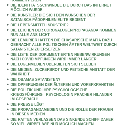
KOMMENTIEREN
DIE IDENTITÄTSSCHWINDEL DIE DURCH DAS INTERNET
MÖGLICH WURDE
DIE KÜNSTLER DIE SICH DEN WÜNSCHEN DER
SATANISCH-PÄDOPHILEN ELITE BEDIENT
DIE LEBENSMITTELINDUSTRIE?
DIE LEICHEN DER CORONALÜGENPROPAGANDA KOMMEN
NUN ALLE ANS LICHT
DIE LEMURIER HÄTTEN DIE CHASARISCHE MAFIA DAZU
GEBRACHT ALLE POLITISCHEN ÄMTER WELTWEIT DURCH
SATANISTEN ZU ERSETZEN
DIE LISTE DER DOKUMENTIERTEN NEBENWIRKUNGEN
NACH COVIDIMPFUNGEN WIRD IMMER LÄNGER
DIE LÜGENMEDIEN ÜBERBIETEN SICH SELBER
DIE MEDIEN: ZUCKERBROT UND PEITSCHE ANSTATT DER
WAHRHEIT
DIE OBAMAS SATANISTEN?
DIE OPFERUNGEN DER ÄLTEREN UND VORERKRANKTEN
DIE POLITIK UND IHRE PSYCHOLOGISCHE
KRIEGSFÜHRUNG - PSYCHOLOGIN PRACHER-HILANDER
IM GESPRÄCH!
DIE PRESSE LÜGT
DIE PROPAGANDAMEDIEN UND DIE ROLLE DER FRAUEN
IN DIESEN MEDIEN
DIE RATTEN VERLASSEN DAS SINKENDE SCHIFF DAHER
SO VIEL WIRBEL WIE NUR MÖGLICH MACHEN