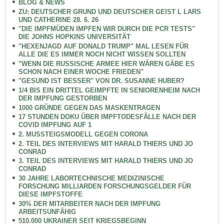
BLOG & NEWS
ZU: DEUTSCHER GRUND UND DEUTSCHER GEIST L LARS
UND CATHERINE 28. 6. 26
"DIE IMPFMÜDEN IMPFEN WIR DURCH DIE PCR TESTS"
DIE JOHNS HOPKINS UNIVERSITÄT
"HEXENJAGD AUF DONALD TRUMP" MAL LESEN FÜR
ALLE DIE ES IMMER NOCH NICHT WISSEN SOLLTEN
"WENN DIE RUSSISCHE ARMEE HIER WÄREN GÄBE ES
SCHON NACH EINER WOCHE FRIEDEN"
"GESUND IST BESSER" VON DR. SUSANNE HUBER?
1/4 BIS EIN DRITTEL GEIMPFTE IN SENIORENHEIM NACH
DER IMPFUNG GESTORBEN
1000 GRÜNDE GEGEN DAS MASKENTRAGEN
17 STUNDEN DOKU ÜBER IMPFTODESFÄLLE NACH DER
COVID IMPFUNG AUF 1
2. MUSSTEIGSMODELL GEGEN CORONA
2. TEIL DES INTERVIEWS MIT HARALD THIERS UND JO
CONRAD
3. TEIL DES INTERVIEWS MIT HARALD THIERS UND JO
CONRAD
30 JAHRE LABORTECHNISCHE MEDIZINISCHE
FORSCHUNG MILLIARDEN FORSCHUNGSGELDER FÜR
DIESE IMPFSTOFFE
30% DER MITARBEITER NACH DER IMPFUNG
ARBEITSUNFÄHIG
510.000 UKRAINER SEIT KRIEGSBEGINN