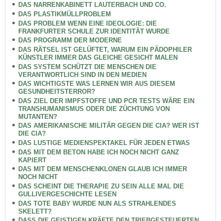
DAS NARRENKABINETT LAUTERBACH UND CO.
DAS PLASTIKMÜLLPROBLEM
DAS PROBLEM WENN EINE IDEOLOGIE: DIE
FRANKFURTER SCHULE ZUR IDENTITÄT WURDE
DAS PROGRAMM DER MODERNE
DAS RÄTSEL IST GELÜFTET, WARUM EIN PÄDOPHILER
KÜNSTLER IMMER DAS GLEICHE GESICHT MALEN
DAS SYSTEM SCHÜTZT DIE MENSCHEN DIE
VERANTWORTLICH SIND IN DEN MEDIEN
DAS WICHTIGSTE WAS LERNEN WIR AUS DIESEM
GESUNDHEITSTERROR?
DAS ZIEL DER IMPFSTOFFE UND PCR TESTS WÄRE EIN
TRANSHUMANISMUS ODER DIE ZÜCHTUNG VON
MUTANTEN?
DAS AMERIKANISCHE MILITÄR GEGEN DIE CIA? WER IST
DIE CIA?
DAS LUSTIGE MEDIENSPEKTAKEL FÜR JEDEN ETWAS
DAS MIT DEM BETON HABE ICH NOCH NICHT GANZ
KAPIERT
DAS MIT DEM MENSCHENKLONEN GLAUB ICH IMMER
NOCH NICHT
DAS SCHEINT DIE THERAPIE ZU SEIN ALLE MAL DIE
GULLIVERGESCHICHTE LESEN
DAS TOTE BABY WURDE NUN ALS STRAHLENDES
SKELETT?
DASS DIE GEISTIGEN KRÄFTE DEN TRIEBGESTEUERTEN