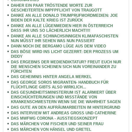
DAHER EIN PAAR TRÖSTENDE WORTE ZUR
GESCHEITERTEN IMPFPFLICHT VON TRAUGOTT
DANKE AN ALLE DONALD TRUMPRUFMORDMEDIEN: JOE
BIDEN DER KALTE KRIEG IST ZURÜCK
DANKE AN ALLE LÜGENMEDIEN HIER IN ÖSTERREICH
DASS IHR UNS SO LÄCHERLICH MACHT!!!!
DANKE AN ALLE SCHWACHSINNIGEN KLIMAFASCHISTEN
NUN MÜSST IHR SEHEN WAS NUN PASSIERT
DANN NOCH DIE BERGAMO LÜGE AUS DEM VIDEO
DAS BÖSE WIRD INS LICHT GEZERRT: DER PROZESS UM
DIDDY
DAS ERGEBNIS DER MEDIENDIKTATUR? FREUT EUCH NUR
DIE MENSCHEN SCHEINEN SICH NUN VOREINANDER ZU
FÜRCHTEN
DAS GEHEIMNIS HINTER ANGELA MERKEL
DAS GEORGE SOROS MIGRANTEN- HANDBUCH FÜR
FLÜCHTLINGE GIBTS ALSO WIRKLICH...
DAS GESUNDHEITSMINISTERIUM IST ALARMIERT ÜBER
EINSCHÜCHTERUNGEN UND MISSTÄNDE VON
KRANKENSCHWESTERN WENN SIE DIE WAHRHEIT SAGEN
DAS GUTE AN DEN AUFRÄUMARBEITEN IM HINTERGRUND
DAS INTERVIEW MIT ANDREAS GROSS UND CATHERINE
DAS MWFWG CORONA - AUSSTIEGSKONZEPT
DAS MÄRCHEN VOM FISCHER UND SEINER FRAU
DAS MÄRCHEN VON HÄNSEL UND GRETEL