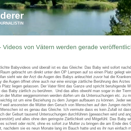
derer
OURNALISTIN
Videos von Vätern werden gerade veröffentlic
lichte Babyvideos und überall ist es das Gleiche: Das Baby wird sofort nach
ten Raum gebracht um direkt unter den OP Lampen auf so einen Platz gelegt wi
an sieht wie der Arzt die Augen des Babys anleuchtet zuvor hat die Kranke
 die Augen öffnet ohne auch nur eine einzige zärtliche Berührung des Arztes
 Platz liegen gelassen. Der Vater filmt das Ganze und spricht beruhigende 
 das Baby zärtlich zu berühren. Und das alles obwohl man sogar in der Tier
von der Mutter weggenommen werden dürfen um da Untersuchungen etc. zu m
o wichtig ist um eine Beziehung zu dem Jungen aufbauen zu können. Jeder we
rf weil ansonsten die Mütter den Geruch von Menschen auf den Jungen riecht
Menschen ist es genau das Gleiche. Ich vermute dass es kein Zufall ist dass
ch der Geburt tausend Untersuchungen durchführen (gewaschen wird und an
rstört) und alles ohne den geringste Zärtlichkeit und Mitgefühl. Das Baby w
es schreit oder nicht, ohne es sofort zur Mutter zu bringen die am Ende des 
rt, nachdem sie es neun Monate lang im Bauch hatte und es ihr nun einfach m