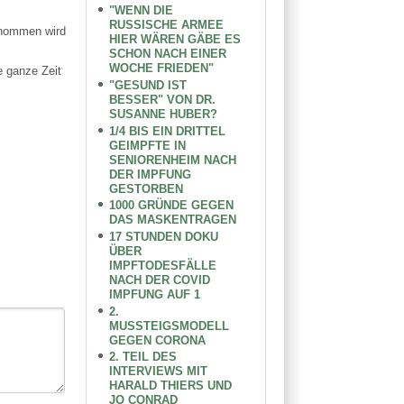
"WENN DIE
RUSSISCHE ARMEE
enommen wird
HIER WÄREN GÄBE ES
SCHON NACH EINER
WOCHE FRIEDEN"
e ganze Zeit
"GESUND IST
BESSER" VON DR.
SUSANNE HUBER?
1/4 BIS EIN DRITTEL
GEIMPFTE IN
SENIORENHEIM NACH
DER IMPFUNG
GESTORBEN
1000 GRÜNDE GEGEN
DAS MASKENTRAGEN
17 STUNDEN DOKU
ÜBER
IMPFTODESFÄLLE
NACH DER COVID
IMPFUNG AUF 1
2.
MUSSTEIGSMODELL
GEGEN CORONA
2. TEIL DES
INTERVIEWS MIT
HARALD THIERS UND
JO CONRAD