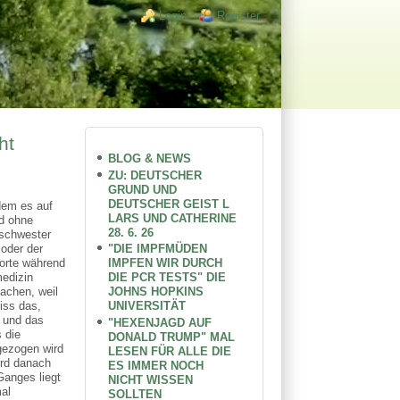
Login links
Login
Register
ht
BLOG & NEWS
ZU: DEUTSCHER
GRUND UND
DEUTSCHER GEIST L
dem es auf
LARS UND CATHERINE
rd ohne
28. 6. 26
nschwester
"DIE IMPFMÜDEN
 oder der
IMPFEN WIR DURCH
Worte während
DIE PCR TESTS" DIE
medizin
JOHNS HOPKINS
achen, weil
UNIVERSITÄT
iss das,
 und das
"HEXENJAGD AUF
 die
DONALD TRUMP" MAL
gezogen wird
LESEN FÜR ALLE DIE
ird danach
ES IMMER NOCH
Ganges liegt
NICHT WISSEN
al
SOLLTEN