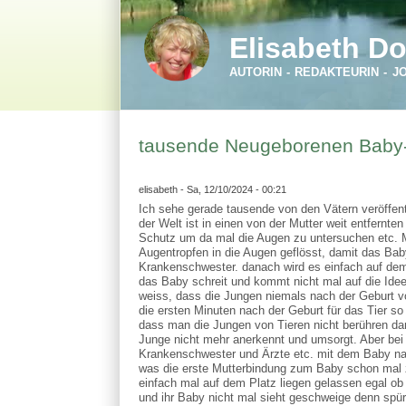
Direkt zum Inhalt
Skip to search
Elisabeth Do
AUTORIN - REDAKTEURIN - J
tausende Neugeborenen Baby- 
elisabeth
- Sa, 12/10/2024 - 00:21
Ich sehe gerade tausende von den Vätern veröffent
der Welt ist in einen von der Mutter weit entfern
Schutz um da mal die Augen zu untersuchen etc. M
Augentropfen in die Augen geflösst, damit das Baby
Krankenschwester. danach wird es einfach auf dem
das Baby schreit und kommt nicht mal auf die Idee
weiss, dass die Jungen niemals nach der Geburt 
die ersten Minuten nach der Geburt für das Tier s
dass man die Jungen von Tieren nicht berühren da
Junge nicht mehr anerkennt und umsorgt. Aber bei 
Krankenschwester und Ärzte etc. mit dem Baby na
was die erste Mutterbindung zum Baby schon mal ze
einfach mal auf dem Platz liegen gelassen egal ob 
und ihr Baby nicht mal sieht geschweige denn spü