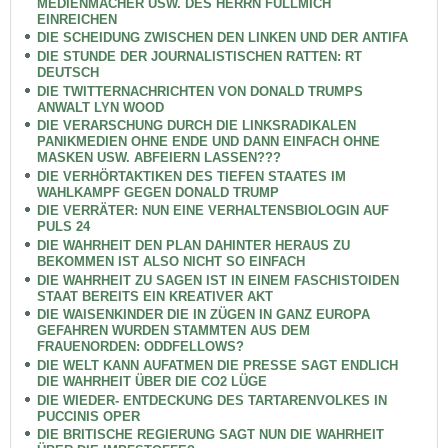
MEDIENMACHER USW. DES HERRN FÜLLMICH
EINREICHEN
DIE SCHEIDUNG ZWISCHEN DEN LINKEN UND DER ANTIFA
DIE STUNDE DER JOURNALISTISCHEN RATTEN: RT
DEUTSCH
DIE TWITTERNACHRICHTEN VON DONALD TRUMPS
ANWALT LYN WOOD
DIE VERARSCHUNG DURCH DIE LINKSRADIKALEN
PANIKMEDIEN OHNE ENDE UND DANN EINFACH OHNE
MASKEN USW. ABFEIERN LASSEN???
DIE VERHÖRTAKTIKEN DES TIEFEN STAATES IM
WAHLKAMPF GEGEN DONALD TRUMP
DIE VERRÄTER: NUN EINE VERHALTENSBIOLOGIN AUF
PULS 24
DIE WAHRHEIT DEN PLAN DAHINTER HERAUS ZU
BEKOMMEN IST ALSO NICHT SO EINFACH
DIE WAHRHEIT ZU SAGEN IST IN EINEM FASCHISTOIDEN
STAAT BEREITS EIN KREATIVER AKT
DIE WAISENKINDER DIE IN ZÜGEN IN GANZ EUROPA
GEFAHREN WURDEN STAMMTEN AUS DEM
FRAUENORDEN: ODDFELLOWS?
DIE WELT KANN AUFATMEN DIE PRESSE SAGT ENDLICH
DIE WAHRHEIT ÜBER DIE CO2 LÜGE
DIE WIEDER- ENTDECKUNG DES TARTARENVOLKES IN
PUCCINIS OPER
DIE BRITISCHE REGIERUNG SAGT NUN DIE WAHRHEIT