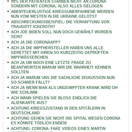
99% DER PATIENTEN STARBEN NICHT AN CORONA
SONDERN MIT CORONA, ALSO ALLES GELOGEN
ABENTEUERLUSTIGE KRIEGSUNERFAHRENE WERDEN
NUN VOM WESTEN IN DIE UKRAINE GELOTST
ABSCHRECKUNGSBEISPIEL: DIE VERHAFTUNG VON
TRAUGOTT ICKEROTH?
ACH JOE BIDEN SOLL NUN DOCH GEWÄHLT WORDEN
SEIN?
ACH JA DIE CORONAAPP?
ACH JA DIE IMPFHERSTELLER HABEN UNS ALLE
GERETTET MIT IHREN SO KURZZEITIG GEPRÜFTEN
IMPFWÄSSERCHEN
ACH JA UM NOCH EINE LETZTE FRAGE ZU
BEANTWORTEN WARUM WIR DIE WAHRHEIT KENNEN
SOLLTEN
ACH JA WARUM UNS DIE SACHLICHE DISKUSSION NUN
SO SCHWER FÄLLT?
ACH JA WENN MAN ALS UNGEIMPFTER KRANK WIRD OH
WIE SCHLIMM
ACH WANN SPIELEN SIE BLOSS ENDLICH DIE
ALIENKARTE AUS?
ACHTUNG KRIEGSZUSTAND IN DEN SPITÄLERN IN
DEUTSCHLAND
ACHTUNG GEHEN SIE NICHT INS SPITAL WEGEN CORONA
ES KÖNNTE TÖDLICH ENDEN!
ACHTUNG: CORONA- FAKE VIDEOS EINES MARTIN