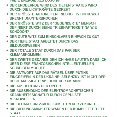
FREIE ENERGIE ALS LÖSUNG
DER EROBERNDE WIND DES TIEFEN STAATES WIRD
DURCH DIE LICHTKRÄFTE GEDREHT
DER GRÖSSTE AUTOREIFENFRIEDHOF IST IN KUWAIT
BRENNT UNUNTERBROCHEN
DER GRÖSSTE WITZ DER "GEGENDERTE" MENSCH
DEFINIERT DURCH SEINE TRIEBHAFTIGKEIT NA WIE
SCHÖÖÖN?
DER GUTE WITZ ZUM EINSCHLAFEN EINFACH ZU GUT
DER TIEFE STAAT ARBEITET DURCH DAS
BILDUNGSWESEN
DER TOTALE STAAT DURCH DAS PARISER
KLIMAABKOMMEN
DER ZWEITE GEDANKE DEN ICH HABE LAUTET: DASS ICH
ÜBER DIESE FRANZÖSISCHEN INTELLEKTUELLEN
SCHREIBEN MÖCHTE
DIE ANTWORT AUF DAS RÄTSEL ÜBER PUTINS
EINGREIFEN IN DER UKRAINE: SELENZKY IST NICHT DER
RECHTMÄSSIGE PRÄSIDENT DER UKRAINE
DIE AUSBEUTUNG DER OPFER
DIE AUSSENDUNG DER ELEKTROMAGNETISCHEN
KRANKHEITSSIGNATUR DURCH GEPULSTE
MIKROWELLEN
DIE BEHANDLUNGSMÖGLICHKEITEN DER ZUKUNFT
DIE BILDUNGSMINISTER WÄREN DER KOMPLETTE TIEFE
STAAT