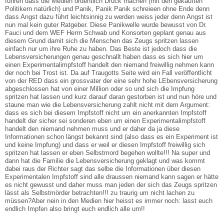
führen dass die Medien ordentlich Druck machen (mit den gekauften
Politikern natürlich) und Panik, Panik Panik schreieen ohne Ende denn
dass Angst dazu führt leichtsinnig zu werden weiss jeder denn Angst ist
nun mal kein guter Ratgeber. Diese Panikwelle wurde bewusst von Dr.
Fauci und dem WEF Herrn Schwab und Konsorten geplant genau aus
diesem Grund damit sich die Menschen das Zeugs spritzen lassen
einfach nur um ihre Ruhe zu haben. Das Beste ist jedoch dass die
Lebensversicherungen genau geschnallt haben dass es sich hier um
einen Experimentalimpfstoff handelt den niemand freiwillig nehmen kann
der noch bei Trost ist. Da auf Traugotts Seite wird ein Fall veröffentlicht
von der RED dass ein grossvater der eine sehr hohe LEbensversicherung
abgeschlossen hat von einer Million oder so und sich die Impfung
spritzen hat lassen und kurz darauf daran gestorben ist und nun höre und
staune man wie die Lebensversicherung zahlt nicht mit dem Argument:
dass es sich bei diesem Impfstoff nicht um ein anerkannten Impfstoff
handelt der sicher sei sonderen eben um einen Experimentalimpfstoff
handelt den niemand nehmen muss und er daher da ja diese
Informationen schon längst bekannt sind (also dass es ein Experiment ist
und keine Impfung) und dass er weil er diesen Impfstoff freiwillig sich
spritzen hat lassen er eben Selbstmord begehen wollte!!! Na super und
dann hat die Familie die Lebensversicherung geklagt und was kommt
dabei raus der Richter sagt das selbe die Informationen über diesen
Experimentalen Impfstoff sind alle draussen niemand kann sagen er hätte
es nicht gewusst und daher muss man jeden der sich das Zeugs spritzen
lässt als Selbstmörder betrachten!!! zu traurig um nicht lachen zu
müssen?Aber nein in den Medien hier heisst es immer noch: lasst euch
endlich Impfen also bringt euch endlich alle um!!