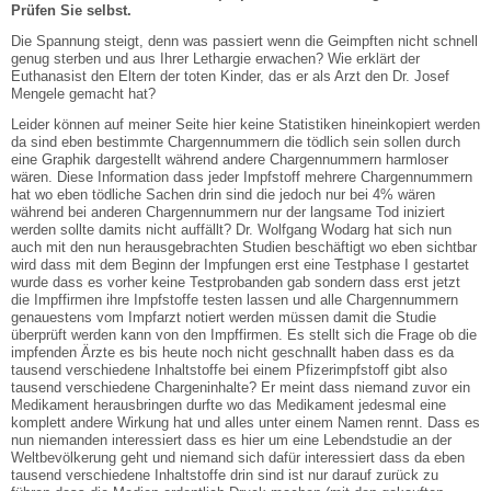
Prüfen Sie selbst.
Die Spannung steigt, denn was passiert wenn die Geimpften nicht schnell
genug sterben und aus Ihrer Lethargie erwachen? Wie erklärt der
Euthanasist den Eltern der toten Kinder, das er als Arzt den Dr. Josef
Mengele gemacht hat?
Leider können auf meiner Seite hier keine Statistiken hineinkopiert werden
da sind eben bestimmte Chargennummern die tödlich sein sollen durch
eine Graphik dargestellt während andere Chargennummern harmloser
wären. Diese Information dass jeder Impfstoff mehrere Chargennummern
hat wo eben tödliche Sachen drin sind die jedoch nur bei 4% wären
während bei anderen Chargennummern nur der langsame Tod iniziert
werden sollte damits nicht auffällt? Dr. Wolfgang Wodarg hat sich nun
auch mit den nun herausgebrachten Studien beschäftigt wo eben sichtbar
wird dass mit dem Beginn der Impfungen erst eine Testphase I gestartet
wurde dass es vorher keine Testprobanden gab sondern dass erst jetzt
die Impffirmen ihre Impfstoffe testen lassen und alle Chargennummern
genauestens vom Impfarzt notiert werden müssen damit die Studie
überprüft werden kann von den Impffirmen. Es stellt sich die Frage ob die
impfenden Ärzte es bis heute noch nicht geschnallt haben dass es da
tausend verschiedene Inhaltstoffe bei einem Pfizerimpfstoff gibt also
tausend verschiedene Chargeninhalte? Er meint dass niemand zuvor ein
Medikament herausbringen durfte wo das Medikament jedesmal eine
komplett andere Wirkung hat und alles unter einem Namen rennt. Dass es
nun niemanden interessiert dass es hier um eine Lebendstudie an der
Weltbevölkerung geht und niemand sich dafür interessiert dass da eben
tausend verschiedene Inhaltstoffe drin sind ist nur darauf zurück zu