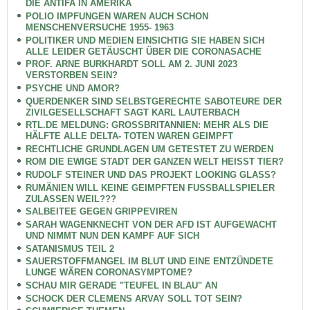
DIE ANTIFA IN AMERIKA
POLIO IMPFUNGEN WAREN AUCH SCHON
MENSCHENVERSUCHE 1955- 1963
POLITIKER UND MEDIEN EINSICHTIG SIE HABEN SICH
ALLE LEIDER GETÄUSCHT ÜBER DIE CORONASACHE
PROF. ARNE BURKHARDT SOLL AM 2. JUNI 2023
VERSTORBEN SEIN?
PSYCHE UND AMOR?
QUERDENKER SIND SELBSTGERECHTE SABOTEURE DER
ZIVILGESELLSCHAFT SAGT KARL LAUTERBACH
RTL.DE MELDUNG: GROSSBRITANNIEN: MEHR ALS DIE
HÄLFTE ALLE DELTA- TOTEN WAREN GEIMPFT
RECHTLICHE GRUNDLAGEN UM GETESTET ZU WERDEN
ROM DIE EWIGE STADT DER GANZEN WELT HEISST TIER?
RUDOLF STEINER UND DAS PROJEKT LOOKING GLASS?
RUMÄNIEN WILL KEINE GEIMPFTEN FUSSBALLSPIELER
ZULASSEN WEIL???
SALBEITEE GEGEN GRIPPEVIREN
SARAH WAGENKNECHT VON DER AFD IST AUFGEWACHT
UND NIMMT NUN DEN KAMPF AUF SICH
SATANISMUS TEIL 2
SAUERSTOFFMANGEL IM BLUT UND EINE ENTZÜNDETE
LUNGE WÄREN CORONASYMPTOME?
SCHAU MIR GERADE "TEUFEL IN BLAU" AN
SCHOCK DER CLEMENS ARVAY SOLL TOT SEIN?