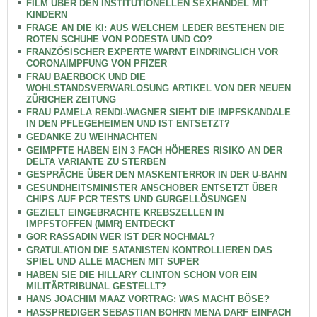
FILM ÜBER DEN INSTITUTIONELLEN SEXHANDEL MIT
KINDERN
FRAGE AN DIE KI: AUS WELCHEM LEDER BESTEHEN DIE
ROTEN SCHUHE VON PODESTA UND CO?
FRANZÖSISCHER EXPERTE WARNT EINDRINGLICH VOR
CORONAIMPFUNG VON PFIZER
FRAU BAERBOCK UND DIE
WOHLSTANDSVERWARLOSUNG ARTIKEL VON DER NEUEN
ZÜRICHER ZEITUNG
FRAU PAMELA RENDI-WAGNER SIEHT DIE IMPFSKANDALE
IN DEN PFLEGEHEIMEN UND IST ENTSETZT?
GEDANKE ZU WEIHNACHTEN
GEIMPFTE HABEN EIN 3 FACH HÖHERES RISIKO AN DER
DELTA VARIANTE ZU STERBEN
GESPRÄCHE ÜBER DEN MASKENTERROR IN DER U-BAHN
GESUNDHEITSMINISTER ANSCHOBER ENTSETZT ÜBER
CHIPS AUF PCR TESTS UND GURGELLÖSUNGEN
GEZIELT EINGEBRACHTE KREBSZELLEN IN
IMPFSTOFFEN (MMR) ENTDECKT
GOR RASSADIN WER IST DER NOCHMAL?
GRATULATION DIE SATANISTEN KONTROLLIEREN DAS
SPIEL UND ALLE MACHEN MIT SUPER
HABEN SIE DIE HILLARY CLINTON SCHON VOR EIN
MILITÄRTRIBUNAL GESTELLT?
HANS JOACHIM MAAZ VORTRAG: WAS MACHT BÖSE?
HASSPREDIGER SEBASTIAN BOHRN MENA DARF EINFACH