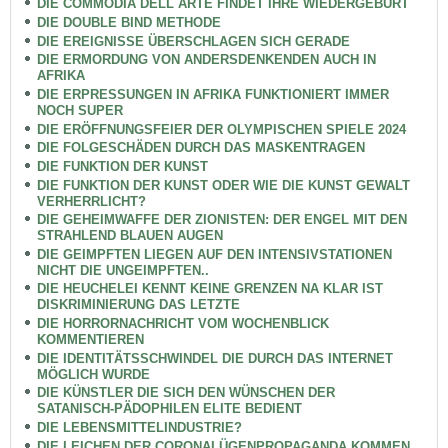
DIE COMMÖDIA DELL ARTE FINDET IHRE WIEDERGEBURT
DIE DOUBLE BIND METHODE
DIE EREIGNISSE ÜBERSCHLAGEN SICH GERADE
DIE ERMORDUNG VON ANDERSDENKENDEN AUCH IN
AFRIKA
DIE ERPRESSUNGEN IN AFRIKA FUNKTIONIERT IMMER
NOCH SUPER
DIE ERÖFFNUNGSFEIER DER OLYMPISCHEN SPIELE 2024
DIE FOLGESCHÄDEN DURCH DAS MASKENTRAGEN
DIE FUNKTION DER KUNST
DIE FUNKTION DER KUNST ODER WIE DIE KUNST GEWALT
VERHERRLICHT?
DIE GEHEIMWAFFE DER ZIONISTEN: DER ENGEL MIT DEN
STRAHLEND BLAUEN AUGEN
DIE GEIMPFTEN LIEGEN AUF DEN INTENSIVSTATIONEN
NICHT DIE UNGEIMPFTEN..
DIE HEUCHELEI KENNT KEINE GRENZEN NA KLAR IST
DISKRIMINIERUNG DAS LETZTE
DIE HORRORNACHRICHT VOM WOCHENBLICK
KOMMENTIEREN
DIE IDENTITÄTSSCHWINDEL DIE DURCH DAS INTERNET
MÖGLICH WURDE
DIE KÜNSTLER DIE SICH DEN WÜNSCHEN DER
SATANISCH-PÄDOPHILEN ELITE BEDIENT
DIE LEBENSMITTELINDUSTRIE?
DIE LEICHEN DER CORONALÜGENPROPAGANDA KOMMEN