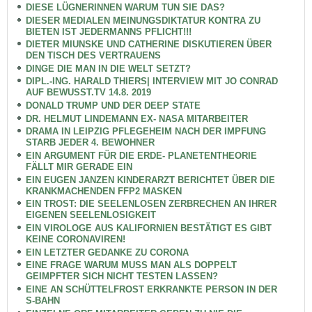
DIESE LÜGNERINNEN WARUM TUN SIE DAS?
DIESER MEDIALEN MEINUNGSDIKTATUR KONTRA ZU
BIETEN IST JEDERMANNS PFLICHT!!!
DIETER MIUNSKE UND CATHERINE DISKUTIEREN ÜBER
DEN TISCH DES VERTRAUENS
DINGE DIE MAN IN DIE WELT SETZT?
DIPL.-ING. HARALD THIERS| INTERVIEW MIT JO CONRAD
AUF BEWUSST.TV 14.8. 2019
DONALD TRUMP UND DER DEEP STATE
DR. HELMUT LINDEMANN EX- NASA MITARBEITER
DRAMA IN LEIPZIG PFLEGEHEIM NACH DER IMPFUNG
STARB JEDER 4. BEWOHNER
EIN ARGUMENT FÜR DIE ERDE- PLANETENTHEORIE
FÄLLT MIR GERADE EIN
EIN EUGEN JANZEN KINDERARZT BERICHTET ÜBER DIE
KRANKMACHENDEN FFP2 MASKEN
EIN TROST: DIE SEELENLOSEN ZERBRECHEN AN IHRER
EIGENEN SEELENLOSIGKEIT
EIN VIROLOGE AUS KALIFORNIEN BESTÄTIGT ES GIBT
KEINE CORONAVIREN!
EIN LETZTER GEDANKE ZU CORONA
EINE FRAGE WARUM MUSS MAN ALS DOPPELT
GEIMPFTER SICH NICHT TESTEN LASSEN?
EINE AN SCHÜTTELFROST ERKRANKTE PERSON IN DER
S-BAHN