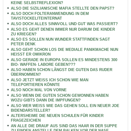
KEINE SELBSTREFLEXION?
ALSO DIE SIZILIANISCHE MAFIA STELLTE DEN PAPST?
ALSO DOCH FOLTERANWENDUNG IN DEM
TAVISTOCKELITEINTERNAT
ALSO DOCH ALLES SINNVOLL UND GUT WAS PASSIERT?
ALSO ES GEHT DENEN IMMER NUR DARUM DIE KINDER
ZU KRIEGEN?
ALSO ES SOLLEN NUN WUNDER STATTFINDEN SAGT
PETER DENK
ALSO GEHT SCHON LOS DIE MEDIALE PANIKMACHE NUN
HEISST ER OMIKRON
ALSO GERADE IN EUROPA SOLLEN ES MINDESTENS 300
BIO- WAFFEN- LABORE GEBEN???
ALSO HABEN SCHON LÄNGST DIE GUTEN DAS RUDER
ÜBERNOMMEN?
ALSO JETZT WEISS ICH SCHON WIE MAN
TELEPORTIEREN KÖNNTE
ALSO NOCH MAL VON VORNE
ALSO WENN DIE GUTEN SCHON GEWONNEN HABEN
WOZU GIBTS DANN DIE IMPFUNGEN?
ALSO WER WEISS WIE DAS GEHEN SOLL EIN NEUER JOE
BIDENDARSTELLER?
ALTERSHEIME DIE NEUEN SCHULEN FÜR KINDER
FRAGEZEICHEN
AN ALLE DIE DRAUF AUS SIND DAS HAAR IN DER SUPPE
ZU FINDEN ANSTELLE DEM BALKEN VOR DER NASE