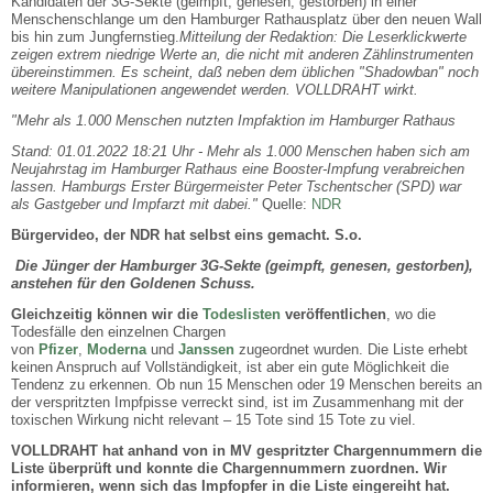
Kandidaten der 3G-Sekte (geimpft, genesen, gestorben) in einer
Menschenschlange um den Hamburger Rathausplatz über den neuen Wall
bis hin zum Jungfernstieg.
Mitteilung der Redaktion: Die Leserklickwerte
zeigen extrem niedrige Werte an, die nicht mit anderen Zählinstrumenten
übereinstimmen. Es scheint, daß neben dem üblichen "Shadowban" noch
weitere Manipulationen angewendet werden. VOLLDRAHT wirkt.
"Mehr als 1.000 Menschen nutzten Impfaktion im Hamburger Rathaus
Stand: 01.01.2022 18:21 Uhr -
Mehr als 1.000 Menschen haben sich am
Neujahrstag im Hamburger Rathaus eine Booster-Impfung verabreichen
lassen. Hamburgs Erster Bürgermeister Peter Tschentscher (SPD) war
als Gastgeber und Impfarzt mit dabei."
Quelle:
NDR
Bürgervideo, der NDR hat selbst eins gemacht. S.o.
Die Jünger der Hamburger 3G-Sekte (geimpft, genesen, gestorben),
anstehen für den Goldenen Schuss.
Gleichzeitig können wir die
Todeslisten
veröffentlichen
, wo die
Todesfälle den einzelnen Chargen
von
Pfizer
,
Moderna
und
Janssen
zugeordnet wurden. Die Liste erhebt
keinen Anspruch auf Vollständigkeit, ist aber ein gute Möglichkeit die
Tendenz zu erkennen. Ob nun 15 Menschen oder 19 Menschen bereits an
der verspritzten Impfpisse verreckt sind, ist im Zusammenhang mit der
toxischen Wirkung nicht relevant – 15 Tote sind 15 Tote zu viel.
VOLLDRAHT hat anhand von in MV gespritzter Chargennummern die
Liste überprüft und konnte die Chargennummern zuordnen. Wir
informieren, wenn sich das Impfopfer in die Liste eingereiht hat.