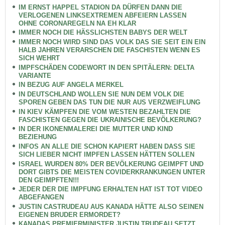
IM ERNST HAPPEL STADION DA DÜRFEN DANN DIE
VERLOGENEN LINKSEXTREMEN ABFEIERN LASSEN
OHNE CORONAREGELN NA EH KLAR
IMMER NOCH DIE HÄSSLICHSTEN BABYS DER WELT
IMMER NOCH WIRD SIND DAS VOLK DAS SIE SEIT EIN EIN
HALB JAHREN VERARSCHEN DIE FASCHISTEN WENN ES
SICH WEHRT
IMPFSCHÄDEN CODEWORT IN DEN SPITÄLERN: DELTA
VARIANTE
IN BEZUG AUF ANGELA MERKEL
IN DEUTSCHLAND WOLLEN SIE NUN DEM VOLK DIE
SPOREN GEBEN DAS TUN DIE NUR AUS VERZWEIFLUNG
IN KIEV KÄMPFEN DIE VOM WESTEN BEZAHLTEN DIE
FASCHISTEN GEGEN DIE UKRAINISCHE BEVÖLKERUNG?
IN DER IKONENMALEREI DIE MUTTER UND KIND
BEZIEHUNG
INFOS AN ALLE DIE SCHON KAPIERT HABEN DASS SIE
SICH LIEBER NICHT IMPFEN LASSEN HÄTTEN SOLLEN
ISRAEL WURDEN 80% DER BEVÖLKERUNG GEIMPFT UND
DORT GIBTS DIE MEISTEN COVIDERKRANKUNGEN UNTER
DEN GEIMPFTEN!!!
JEDER DER DIE IMPFUNG ERHALTEN HAT IST TOT VIDEO
ABGEFANGEN
JUSTIN CASTRUDEAU AUS KANADA HÄTTE ALSO SEINEN
EIGENEN BRUDER ERMORDET?
KANADAS PREMIERMINISTER JUSTIN TRUDEAU SETZT