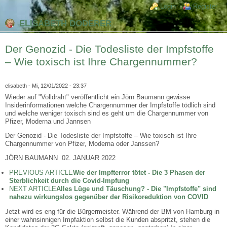
Direkt zum Inhalt
Skip to search
Login links
Login
Register
ELISABETH DODERER
Der Genozid - Die Todesliste der Impfstoffe
– Wie toxisch ist Ihre Chargennummer?
elisabeth
- Mi, 12/01/2022 - 23:37
Wieder auf "Volldraht" veröffentlicht ein Jörn Baumann gewisse
Insiderinformationen welche Chargennummer der Impfstoffe tödlich sind
und welche weniger toxisch sind es geht um die Chargennummer von
Pfizer, Moderna und Jannsen
Der Genozid - Die Todesliste der Impfstoffe – Wie toxisch ist Ihre
Chargennummer von Pfizer, Moderna oder Janssen?
JÖRN BAUMANN 02. JANUAR 2022
PREVIOUS ARTICLE
Wie der Impfterror tötet - Die 3 Phasen der
Sterblichkeit durch die Covid-Impfung
NEXT ARTICLE
Alles Lüge und Täuschung? - Die "Impfstoffe" sind
nahezu wirkungslos gegenüber der Risikoreduktion von COVID
Jetzt wird es eng für die Bürgermeister. Während der BM von Hamburg in
einer wahnsinnigen Impfaktion selbst die Kunden abspritzt, stehen die