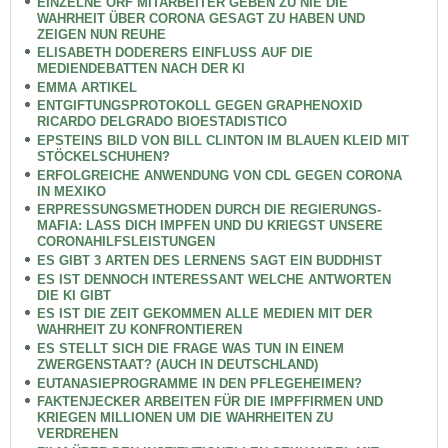
EINZELNE ORF MITARBEITER GEBEN ZU NIE DIE
WAHRHEIT ÜBER CORONA GESAGT ZU HABEN UND
ZEIGEN NUN REUHE
ELISABETH DODERERS EINFLUSS AUF DIE
MEDIENDEBATTEN NACH DER KI
EMMA ARTIKEL
ENTGIFTUNGSPROTOKOLL GEGEN GRAPHENOXID
RICARDO DELGRADO BIOESTADISTICO
EPSTEINS BILD VON BILL CLINTON IM BLAUEN KLEID MIT
STÖCKELSCHUHEN?
ERFOLGREICHE ANWENDUNG VON CDL GEGEN CORONA
IN MEXIKO
ERPRESSUNGSMETHODEN DURCH DIE REGIERUNGS-
MAFIA: LASS DICH IMPFEN UND DU KRIEGST UNSERE
CORONAHILFSLEISTUNGEN
ES GIBT 3 ARTEN DES LERNENS SAGT EIN BUDDHIST
ES IST DENNOCH INTERESSANT WELCHE ANTWORTEN
DIE KI GIBT
ES IST DIE ZEIT GEKOMMEN ALLE MEDIEN MIT DER
WAHRHEIT ZU KONFRONTIEREN
ES STELLT SICH DIE FRAGE WAS TUN IN EINEM
ZWERGENSTAAT? (AUCH IN DEUTSCHLAND)
EUTANASIEPROGRAMME IN DEN PFLEGEHEIMEN?
FAKTENJECKER ARBEITEN FÜR DIE IMPFFIRMEN UND
KRIEGEN MILLIONEN UM DIE WAHRHEITEN ZU
VERDREHEN