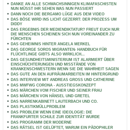
DANKE AN ALLE SCHWACHSINNIGEN KLIMAFASCHISTEN
NUN MÜSST IHR SEHEN WAS NUN PASSIERT
DANN NOCH DIE BERGAMO LÜGE AUS DEM VIDEO
DAS BÖSE WIRD INS LICHT GEZERRT: DER PROZESS UM
DIDDY
DAS ERGEBNIS DER MEDIENDIKTATUR? FREUT EUCH NUR
DIE MENSCHEN SCHEINEN SICH NUN VOREINANDER ZU
FÜRCHTEN
DAS GEHEIMNIS HINTER ANGELA MERKEL
DAS GEORGE SOROS MIGRANTEN- HANDBUCH FÜR
FLÜCHTLINGE GIBTS ALSO WIRKLICH...
DAS GESUNDHEITSMINISTERIUM IST ALARMIERT ÜBER
EINSCHÜCHTERUNGEN UND MISSTÄNDE VON
KRANKENSCHWESTERN WENN SIE DIE WAHRHEIT SAGEN
DAS GUTE AN DEN AUFRÄUMARBEITEN IM HINTERGRUND
DAS INTERVIEW MIT ANDREAS GROSS UND CATHERINE
DAS MWFWG CORONA - AUSSTIEGSKONZEPT
DAS MÄRCHEN VOM FISCHER UND SEINER FRAU
DAS MÄRCHEN VON HÄNSEL UND GRETEL
DAS NARRENKABINETT LAUTERBACH UND CO.
DAS PLASTIKMÜLLPROBLEM
DAS PROBLEM WENN EINE IDEOLOGIE: DIE
FRANKFURTER SCHULE ZUR IDENTITÄT WURDE
DAS PROGRAMM DER MODERNE
DAS RÄTSEL IST GELÜFTET, WARUM EIN PÄDOPHILER