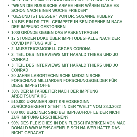
"WENN DIE RUSSISCHE ARMEE HIER WÄREN GÄBE ES
SCHON NACH EINER WOCHE FRIEDEN"
"GESUND IST BESSER" VON DR. SUSANNE HUBER?
1/4 BIS EIN DRITTEL GEIMPFTE IN SENIORENHEIM NACH
DER IMPFUNG GESTORBEN
1000 GRÜNDE GEGEN DAS MASKENTRAGEN
17 STUNDEN DOKU ÜBER IMPFTODESFÄLLE NACH DER
COVID IMPFUNG AUF 1
2. MUSSTEIGSMODELL GEGEN CORONA
2. TEIL DES INTERVIEWS MIT HARALD THIERS UND JO
CONRAD
3. TEIL DES INTERVIEWS MIT HARALD THIERS UND JO
CONRAD
30 JAHRE LABORTECHNISCHE MEDIZINISCHE
FORSCHUNG MILLIARDEN FORSCHUNGSGELDER FÜR
DIESE IMPFSTOFFE
30% DER MITARBEITER NACH DER IMPFUNG
ARBEITSUNFÄHIG
510.000 UKRAINER SEIT KRIEGSBEGINN
ZURÜCKGEKEHRT STEHT IN DER "WELT" VOM 28.3.2022
800 000 BERLINER SIND BEI IMPFAUFRUF LEIDER NICHT
ZUR IMPFUNG ERSCHIENEN?
90% DES FLEISCHES IN DEN FLEISCHFABRIKEN VON MAC
DONALD WAR MENSCHENFLEISCH NA WER HÄTTE DAS
NICHT GEDACHT