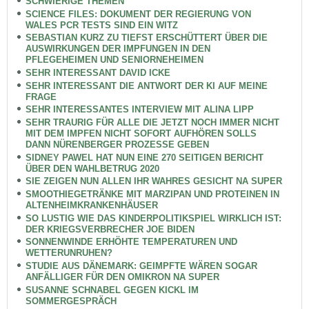
SCHWIERIGE THEMEN
SCIENCE FILES: DOKUMENT DER REGIERUNG VON
WALES PCR TESTS SIND EIN WITZ
SEBASTIAN KURZ ZU TIEFST ERSCHÜTTERT ÜBER DIE
AUSWIRKUNGEN DER IMPFUNGEN IN DEN
PFLEGEHEIMEN UND SENIORNEHEIMEN
SEHR INTERESSANT DAVID ICKE
SEHR INTERESSANT DIE ANTWORT DER KI AUF MEINE
FRAGE
SEHR INTERESSANTES INTERVIEW MIT ALINA LIPP
SEHR TRAURIG FÜR ALLE DIE JETZT NOCH IMMER NICHT
MIT DEM IMPFEN NICHT SOFORT AUFHÖREN SOLLS
DANN NÜRENBERGER PROZESSE GEBEN
SIDNEY PAWEL HAT NUN EINE 270 SEITIGEN BERICHT
ÜBER DEN WAHLBETRUG 2020
SIE ZEIGEN NUN ALLEN IHR WAHRES GESICHT NA SUPER
SMOOTHIEGETRÄNKE MIT MARZIPAN UND PROTEINEN IN
ALTENHEIMKRANKENHÄUSER
SO LUSTIG WIE DAS KINDERPOLITIKSPIEL WIRKLICH IST:
DER KRIEGSVERBRECHER JOE BIDEN
SONNENWINDE ERHÖHTE TEMPERATUREN UND
WETTERUNRUHEN?
STUDIE AUS DÄNEMARK: GEIMPFTE WÄREN SOGAR
ANFÄLLIGER FÜR DEN OMIKRON NA SUPER
SUSANNE SCHNABEL GEGEN KICKL IM
SOMMERGESPRÄCH