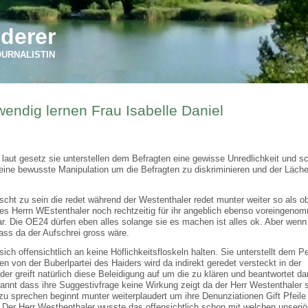
derer
OURNALISTIN
endig lernen Frau Isabelle Daniel
 laut gesetz sie unterstellen dem Befragten eine gewisse Unredlichkeit und s
eine bewusste Manipulation um die Befragten zu diskriminieren und der Lächer
cht zu sein die redet während der Westenthaler redet munter weiter so als ob
des Herrn WEstenthaler noch rechtzeitig für ihr angeblich ebenso voreingen
ar. Die OE24 dürfen eben alles solange sie es machen ist alles ok. Aber wenn
ss da der Aufschrei gross wäre.
h offensichtlich an keine Höflichkeitsfloskeln halten. Sie unterstellt dem Pe
 von der Buberlpartei des Haiders wird da indirekt geredet versteckt in der
er greift natürlich diese Beleidigung auf um die zu klären und beantwortet da
rannt dass ihre Suggestivfrage keine Wirkung zeigt da der Herr Westenthaler 
 zu sprechen beginnt munter weiterplaudert um ihre Denunziationen Gift Pfeile
t. Der Herr Westhenthaler wusste das offensichtlich schon mit welchen unseri