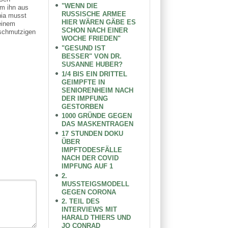
"WENN DIE
um ihn aus
RUSSISCHE ARMEE
nia musst
HIER WÄREN GÄBE ES
einem
SCHON NACH EINER
 schmutzigen
WOCHE FRIEDEN"
"GESUND IST
BESSER" VON DR.
SUSANNE HUBER?
1/4 BIS EIN DRITTEL
GEIMPFTE IN
SENIORENHEIM NACH
DER IMPFUNG
GESTORBEN
1000 GRÜNDE GEGEN
DAS MASKENTRAGEN
17 STUNDEN DOKU
ÜBER
IMPFTODESFÄLLE
NACH DER COVID
IMPFUNG AUF 1
2.
MUSSTEIGSMODELL
GEGEN CORONA
2. TEIL DES
INTERVIEWS MIT
HARALD THIERS UND
JO CONRAD