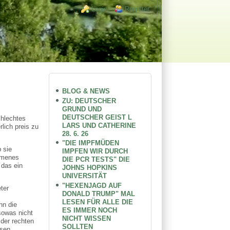
Login links
Login
Register
BLOG & NEWS
ZU: DEUTSCHER
GRUND UND
DEUTSCHER GEIST L
chlechtes
LARS UND CATHERINE
lich preis zu
28. 6. 26
"DIE IMPFMÜDEN
 sie
IMPFEN WIR DURCH
ommenes
DIE PCR TESTS" DIE
 das ein
JOHNS HOPKINS
UNIVERSITÄT
"HEXENJAGD AUF
ter
DONALD TRUMP" MAL
LESEN FÜR ALLE DIE
nn die
ES IMMER NOCH
sowas nicht
NICHT WISSEN
 der rechten
SOLLTEN
ösen