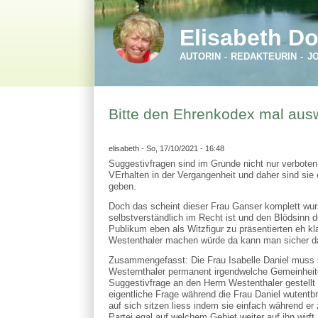
Direkt zum Inhalt
Skip to search
Elisabeth Do
AUTORIN - REDAKTEURIN - J
Bitte den Ehrenkodex mal ausw
elisabeth
- So, 17/10/2021 - 16:48
Suggestivfragen sind im Grunde nicht nur verboten
VErhalten in der Vergangenheit und daher sind sie 
geben.
Doch das scheint dieser Frau Ganser komplett wurs
selbstverständlich im Recht ist und den Blödsinn 
Publikum eben als Witzfigur zu präsentierten eh kl
Westenthaler machen würde da kann man sicher da
Zusammengefasst: Die Frau Isabelle Daniel muss sic
Westernthaler permanent irgendwelche Gemeinheiten
Suggestivfrage an den Herrn Westenthaler gestellt d
eigentliche Frage während die Frau Daniel wutentb
auf sich sitzen liess indem sie einfach während er
Partei egal auf welchem Gebiet weiter auf ihn wirf