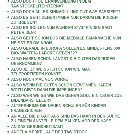
ALSO DOCH FOLTERANWENDUNG IN DEM
TAVISTOCKELITEINTERNAT
ALSO DOCH ALLES SINNVOLL UND GUT WAS PASSIERT?
ALSO ES GEHT DENEN IMMER NUR DARUM DIE KINDER
ZU KRIEGEN?
ALSO ES SOLLEN NUN WUNDER STATTFINDEN SAGT
PETER DENK
ALSO GEHT SCHON LOS DIE MEDIALE PANIKMACHE NUN
HEISST ER OMIKRON
ALSO GERADE IN EUROPA SOLLEN ES MINDESTENS 300
BIO- WAFFEN- LABORE GEBEN???
ALSO HABEN SCHON LÄNGST DIE GUTEN DAS RUDER
ÜBERNOMMEN?
ALSO JETZT WEISS ICH SCHON WIE MAN
TELEPORTIEREN KÖNNTE
ALSO NOCH MAL VON VORNE
ALSO WENN DIE GUTEN SCHON GEWONNEN HABEN
WOZU GIBTS DANN DIE IMPFUNGEN?
ALSO WER WEISS WIE DAS GEHEN SOLL EIN NEUER JOE
BIDENDARSTELLER?
ALTERSHEIME DIE NEUEN SCHULEN FÜR KINDER
FRAGEZEICHEN
AN ALLE DIE DRAUF AUS SIND DAS HAAR IN DER SUPPE
ZU FINDEN ANSTELLE DEM BALKEN VOR DER NASE
AN DAS GESUNDHEITSAMT
ANGELA MERKEL AUF DER TAWISTOCK