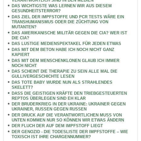
VERANTWORTLICH SIND IN DEN MEDIEN
DAS WICHTIGSTE WAS LERNEN WIR AUS DIESEM
GESUNDHEITSTERROR?
DAS ZIEL DER IMPFSTOFFE UND PCR TESTS WÄRE EIN
TRANSHUMANISMUS ODER DIE ZÜCHTUNG VON
MUTANTEN?
DAS AMERIKANISCHE MILITÄR GEGEN DIE CIA? WER IST
DIE CIA?
DAS LUSTIGE MEDIENSPEKTAKEL FÜR JEDEN ETWAS
DAS MIT DEM BETON HABE ICH NOCH NICHT GANZ
KAPIERT
DAS MIT DEM MENSCHENKLONEN GLAUB ICH IMMER
NOCH NICHT
DAS SCHEINT DIE THERAPIE ZU SEIN ALLE MAL DIE
GULLIVERGESCHICHTE LESEN
DAS TOTE BABY WURDE NUN ALS STRAHLENDES
SKELETT?
DASS DIE GEISTIGEN KRÄFTE DEN TRIEBGESTEUERTEN
REPTOS ÜBERLEGEN SIND EH KLAR
DER BRUDERKRIEG IN DER UKRAINE: UKRAINER GEGEN
UKRAINER, RUSSEN GEGEN RUSSEN
DER DRUCK AUF DIE VERANTWORTLICHEN MUSS VON
UNTEN KOMMEN NUR SO KÖNNEN WIR ETWAS ÄNDERN
DER FLUCH DER AUF DEM IMPFSTOFF LIEGT
DER GENOZID - DIE TODESLISTE DER IMPFSTOFFE – WIE
TOXISCH IST IHRE CHARGENNUMMER?