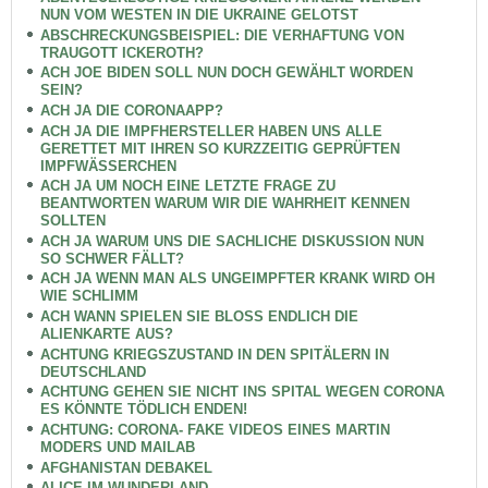
NUN VOM WESTEN IN DIE UKRAINE GELOTST
ABSCHRECKUNGSBEISPIEL: DIE VERHAFTUNG VON
TRAUGOTT ICKEROTH?
ACH JOE BIDEN SOLL NUN DOCH GEWÄHLT WORDEN
SEIN?
ACH JA DIE CORONAAPP?
ACH JA DIE IMPFHERSTELLER HABEN UNS ALLE
GERETTET MIT IHREN SO KURZZEITIG GEPRÜFTEN
IMPFWÄSSERCHEN
ACH JA UM NOCH EINE LETZTE FRAGE ZU
BEANTWORTEN WARUM WIR DIE WAHRHEIT KENNEN
SOLLTEN
ACH JA WARUM UNS DIE SACHLICHE DISKUSSION NUN
SO SCHWER FÄLLT?
ACH JA WENN MAN ALS UNGEIMPFTER KRANK WIRD OH
WIE SCHLIMM
ACH WANN SPIELEN SIE BLOSS ENDLICH DIE
ALIENKARTE AUS?
ACHTUNG KRIEGSZUSTAND IN DEN SPITÄLERN IN
DEUTSCHLAND
ACHTUNG GEHEN SIE NICHT INS SPITAL WEGEN CORONA
ES KÖNNTE TÖDLICH ENDEN!
ACHTUNG: CORONA- FAKE VIDEOS EINES MARTIN
MODERS UND MAILAB
AFGHANISTAN DEBAKEL
ALICE IM WUNDERLAND