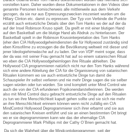
vorstellen kann. Daher wurden diese Dokumentationen in den Videos über
genannte Personen komischerweis alle mittlerweile aus dem Verkehr
gezogen, da sie nur aus Erpressungszwecken inszeniert wurden um die
Hillary Clinton etc. damit zu erpressen. Der Typ von Verbinde die Punkte
erzählt auch entsetzliche Details über den Tom Hanks wo der auf der da
auf der Insel Robinson Kruso spielt. Da greift er mit einer blutigen Hand
auf den Basketball um die blutige Hand als Abdruk zu hinterlassen. Der
Basketball spielt in der Robinson Krusointerpretation des Tom Hanks
(eher den CIA Hollywoodgeheimdiensten die für Hollywood zuständig sind
eben Kinsofilme zu erzeugen die die Bevölkerung weltweit mit dieser und
jener Ideologiehirnwäsche auf zu laden. Der von VDP meint sogar, dass
der da was mit seiner Frau gemacht hat auf so einem satanischen Ritual
wo eben die CIA Hollywoodgeheimlogen ihre Rituale abhielten. Die
Hollywood CIA programmieren natürlich nicht nur den Tom Hanks während
sich eine andere Abteilung der CIA für die Organisierung von satanischen
Ritualen kümmern wo sie auch entsetzliche Dinge tun damit die
Schauspieler ihr selbst verlieren und nie mehr Dinge sagen die sie selber
sagen würden oder tun würden. Sie sind komplett unter Mind Control wie
auch die von der CIA erfundenen Popikonendarstellerinnen. Die werden
also mit Mind Control dazu gebracht entsetzliche Dinge auf den Ritualen
zu tun wo ihre Menschlichkeit kaputt gehen sollte und sie sich nie mehr
an ihre Menschlichkeit erinnern können wenn nicht zufällig ein CIA
MindControl Hollywood Deprogrammierer sich ihrer erbarmt und sie aus
den satanischen Kreisen entführt und sie an einen bestimmten Ort bringt
wo er sie deprogrammieren kann wie das der ehemalige CIA
Deprogrammierer Mark Phillips mit der Cathy O´Brien gemacht hat.
Da sich die Wahrheit über die Mindcontolprogrammen seit der