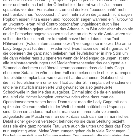
mehr und mehr ins Licht der Öffentlichkeit kommt wo die Zuschauer
sprachlos vor dem Fernseher sitzen und denken: "oooooochhhh" mehr
nicht einfach nur: "oooooooch..." weil mehr sollen die ja auch nicht sagen
Popkorn essen Pitza essen und: "oooooch" sagen während ein Turbowind
an unkontrollierten Mind Controlbotschaften ungehindert durch ihre
Gehirnschichten gejagt wird wie das Adrenalin im Blut oder eher als ob sie
an die Fernseher angeschlossen sind wie an ein Herz die Aorta wären sie
selber, die Gesellschaft, ihr komplett naive Umfeld das sie so "mit
Nährwerten" (Falschinformationen etwa?) versorgen so in etwa. Die arme
Lady Gaga jetzt tut die mir wieder leid. (was haben die mit ihr gemacht?
die operieren der ganz nach belieben mal Teufelshörner in ihre Stirn um
sie dann wieder raus zu operieren wenn der Mediengag gelungen ist und
alle Mainstreamzeitungen und Medienfernsehsender das genügend als
Skandal aufnehmen und überall herumposaunen dass die Lady Gaga
eben eine Satanistin wäre in dem Fall eine bekennende eh klar. (a propos
Teufelshörnerimplantate: wie erwähnt hat die auf einem Galabend ist
die mit Teufelshörnern unter der Haut auf der Stirn implantiert erschienen
und eine natürlich inszenierte und gewünschte also gesteuerte
Schockwelle in den Meiden ausgelöst. Einmal sind die da ein anderes
mal sind die Hörner komplett verschwunden ohne dass man da
Operationsnarben sehen kann. Dann sieht man die Lady Gaga mit den
spitzesten Oberarmknöcheln der Welt die nicht natürlichen Ursprungs
sind. Dann ein anderes mal sieht man sie mit ihrer sehr voluminös
aufgeplusterten Muschi wo man denkt dass sich dahinter in männliches
Detail sicher gekonnt versteckt befindet wo sie dann Stellung bezieht
dass sie eine ganz normale Frau wäre auch da unten und dass das Foto
nur ungünstig wäre. Meine Vermutungen gehen da in viele Richtungen: 1.
Die haben gezielt eine hübsche weisse Frau gesucht die sich hinter den