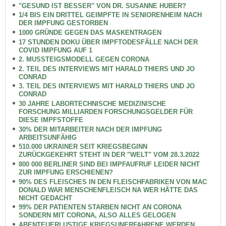
"GESUND IST BESSER" VON DR. SUSANNE HUBER?
1/4 BIS EIN DRITTEL GEIMPFTE IN SENIORENHEIM NACH
DER IMPFUNG GESTORBEN
1000 GRÜNDE GEGEN DAS MASKENTRAGEN
17 STUNDEN DOKU ÜBER IMPFTODESFÄLLE NACH DER
COVID IMPFUNG AUF 1
2. MUSSTEIGSMODELL GEGEN CORONA
2. TEIL DES INTERVIEWS MIT HARALD THIERS UND JO
CONRAD
3. TEIL DES INTERVIEWS MIT HARALD THIERS UND JO
CONRAD
30 JAHRE LABORTECHNISCHE MEDIZINISCHE
FORSCHUNG MILLIARDEN FORSCHUNGSGELDER FÜR
DIESE IMPFSTOFFE
30% DER MITARBEITER NACH DER IMPFUNG
ARBEITSUNFÄHIG
510.000 UKRAINER SEIT KRIEGSBEGINN
ZURÜCKGEKEHRT STEHT IN DER "WELT" VOM 28.3.2022
800 000 BERLINER SIND BEI IMPFAUFRUF LEIDER NICHT
ZUR IMPFUNG ERSCHIENEN?
90% DES FLEISCHES IN DEN FLEISCHFABRIKEN VON MAC
DONALD WAR MENSCHENFLEISCH NA WER HÄTTE DAS
NICHT GEDACHT
99% DER PATIENTEN STARBEN NICHT AN CORONA
SONDERN MIT CORONA, ALSO ALLES GELOGEN
ABENTEUERLUSTIGE KRIEGSUNERFAHRENE WERDEN