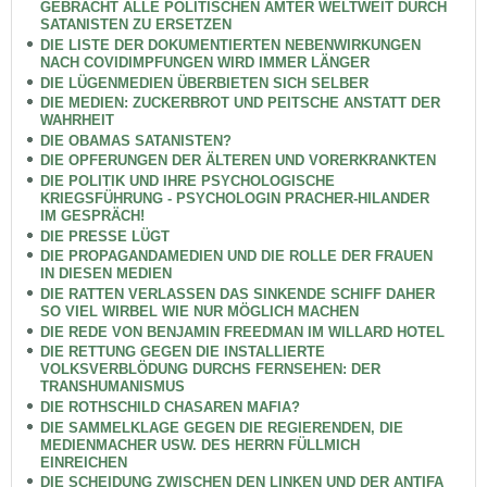
GEBRACHT ALLE POLITISCHEN ÄMTER WELTWEIT DURCH
SATANISTEN ZU ERSETZEN
DIE LISTE DER DOKUMENTIERTEN NEBENWIRKUNGEN
NACH COVIDIMPFUNGEN WIRD IMMER LÄNGER
DIE LÜGENMEDIEN ÜBERBIETEN SICH SELBER
DIE MEDIEN: ZUCKERBROT UND PEITSCHE ANSTATT DER
WAHRHEIT
DIE OBAMAS SATANISTEN?
DIE OPFERUNGEN DER ÄLTEREN UND VORERKRANKTEN
DIE POLITIK UND IHRE PSYCHOLOGISCHE
KRIEGSFÜHRUNG - PSYCHOLOGIN PRACHER-HILANDER
IM GESPRÄCH!
DIE PRESSE LÜGT
DIE PROPAGANDAMEDIEN UND DIE ROLLE DER FRAUEN
IN DIESEN MEDIEN
DIE RATTEN VERLASSEN DAS SINKENDE SCHIFF DAHER
SO VIEL WIRBEL WIE NUR MÖGLICH MACHEN
DIE REDE VON BENJAMIN FREEDMAN IM WILLARD HOTEL
DIE RETTUNG GEGEN DIE INSTALLIERTE
VOLKSVERBLÖDUNG DURCHS FERNSEHEN: DER
TRANSHUMANISMUS
DIE ROTHSCHILD CHASAREN MAFIA?
DIE SAMMELKLAGE GEGEN DIE REGIERENDEN, DIE
MEDIENMACHER USW. DES HERRN FÜLLMICH
EINREICHEN
DIE SCHEIDUNG ZWISCHEN DEN LINKEN UND DER ANTIFA