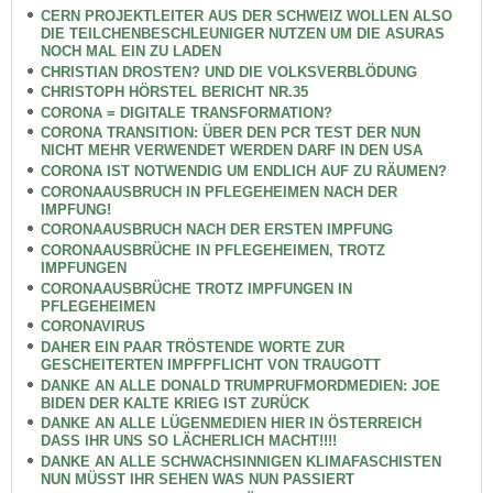
CERN PROJEKTLEITER AUS DER SCHWEIZ WOLLEN ALSO
DIE TEILCHENBESCHLEUNIGER NUTZEN UM DIE ASURAS
NOCH MAL EIN ZU LADEN
CHRISTIAN DROSTEN? UND DIE VOLKSVERBLÖDUNG
CHRISTOPH HÖRSTEL BERICHT NR.35
CORONA = DIGITALE TRANSFORMATION?
CORONA TRANSITION: ÜBER DEN PCR TEST DER NUN
NICHT MEHR VERWENDET WERDEN DARF IN DEN USA
CORONA IST NOTWENDIG UM ENDLICH AUF ZU RÄUMEN?
CORONAAUSBRUCH IN PFLEGEHEIMEN NACH DER
IMPFUNG!
CORONAAUSBRUCH NACH DER ERSTEN IMPFUNG
CORONAAUSBRÜCHE IN PFLEGEHEIMEN, TROTZ
IMPFUNGEN
CORONAAUSBRÜCHE TROTZ IMPFUNGEN IN
PFLEGEHEIMEN
CORONAVIRUS
DAHER EIN PAAR TRÖSTENDE WORTE ZUR
GESCHEITERTEN IMPFPFLICHT VON TRAUGOTT
DANKE AN ALLE DONALD TRUMPRUFMORDMEDIEN: JOE
BIDEN DER KALTE KRIEG IST ZURÜCK
DANKE AN ALLE LÜGENMEDIEN HIER IN ÖSTERREICH
DASS IHR UNS SO LÄCHERLICH MACHT!!!!
DANKE AN ALLE SCHWACHSINNIGEN KLIMAFASCHISTEN
NUN MÜSST IHR SEHEN WAS NUN PASSIERT