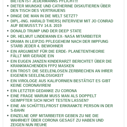
BIETEN IST JEDERMANNS PFLICHT!!!
DIETER MIUNSKE UND CATHERINE DISKUTIEREN ÜBER
DEN TISCH DES VERTRAUENS
DINGE DIE MAN IN DIE WELT SETZT?
DIPL.-ING. HARALD THIERS| INTERVIEW MIT JO CONRAD
AUF BEWUSST.TV 14.8. 2019
DONALD TRUMP UND DER DEEP STATE
DR. HELMUT LINDEMANN EX- NASA MITARBEITER
DRAMA IN LEIPZIG PFLEGEHEIM NACH DER IMPFUNG
STARB JEDER 4. BEWOHNER
EIN ARGUMENT FÜR DIE ERDE- PLANETENTHEORIE
FÄLLT MIR GERADE EIN
EIN EUGEN JANZEN KINDERARZT BERICHTET ÜBER DIE
KRANKMACHENDEN FFP2 MASKEN
EIN TROST: DIE SEELENLOSEN ZERBRECHEN AN IHRER
EIGENEN SEELENLOSIGKEIT
EIN VIROLOGE AUS KALIFORNIEN BESTÄTIGT ES GIBT
KEINE CORONAVIREN!
EIN LETZTER GEDANKE ZU CORONA
EINE FRAGE WARUM MUSS MAN ALS DOPPELT
GEIMPFTER SICH NICHT TESTEN LASSEN?
EINE AN SCHÜTTELFROST ERKRANKTE PERSON IN DER
S-BAHN
EINZELNE ORF MITARBEITER GEBEN ZU NIE DIE
WAHRHEIT ÜBER CORONA GESAGT ZU HABEN UND
ZEIGEN NUN REUHE