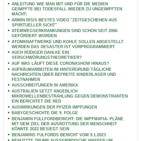
ANLEITUNG WIE MAN MIT UND FÜR DIE MEDIEN
GEIMPFTE BEI TODESFALL WIEDER ZU UNGEIMPFTEN
MACHT:
ARMIN RISIS BESTES VIDEO "ZEITGESCHEHEN AUS
SPIRITUELLER SICHT"
ATEMWEGSERKRANKUNGEN SIND SCHON SEIT 2006
GEFÖRDERT WORDEN
ATOMKRAFTWERKE UND KOHLE SOLLEN ABGESTELLT
WERDEN DAS DESASTER IST VORPROGRAMMIERT
AUCH RÜDIGER DAHLKE EIN
VERSCHWÖRUNGSTHEORETIKER?
AUF WAS LÄUFT DIESE CORONASHOW HINAUS?
AUFRÄUMARBEITEN IM HINTERGRUND TÄGLICHE
NACHRICHTEN ÜBER BEFREITE KINDERLAGER UND
FESTNAHMEN
AUSSCHREITUNGEN IN AMERIKA
AUSTRALIEN SETZT ANGEBLICH
MIKROWELLENBESTRAHLUNG GEGEN DEMONSTRANTEN
EIN BERICHTET DIE RED
AUSWIRKUNGEN DER PFIZER IMPFUNGEN
BABYGESCHICHTE DIE 9. FOLGE
BENJAMIN FULLFORDBERICHT: DIE IMPFMAFIA- PLÄNE
MIT DEM ZIEL DER AUSROTTUNG DER MENSCHHEIT
KÖNNTE 2022 BESIEGT SEIN
BENJAMINS FULFORDS BERICHT VOM 9.1.2023
BENUTZTE TRUMP AUSSERIRDISCHE WAFFEN UM