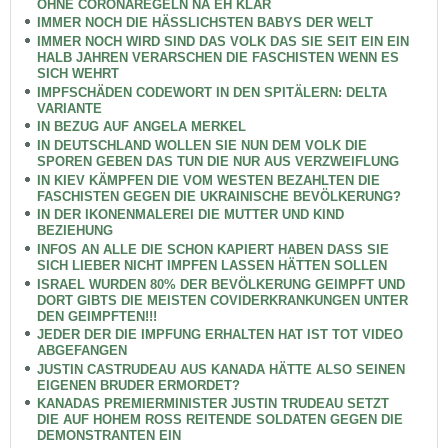
OHNE CORONAREGELN NA EH KLAR
IMMER NOCH DIE HÄSSLICHSTEN BABYS DER WELT
IMMER NOCH WIRD SIND DAS VOLK DAS SIE SEIT EIN EIN
HALB JAHREN VERARSCHEN DIE FASCHISTEN WENN ES
SICH WEHRT
IMPFSCHÄDEN CODEWORT IN DEN SPITÄLERN: DELTA
VARIANTE
IN BEZUG AUF ANGELA MERKEL
IN DEUTSCHLAND WOLLEN SIE NUN DEM VOLK DIE
SPOREN GEBEN DAS TUN DIE NUR AUS VERZWEIFLUNG
IN KIEV KÄMPFEN DIE VOM WESTEN BEZAHLTEN DIE
FASCHISTEN GEGEN DIE UKRAINISCHE BEVÖLKERUNG?
IN DER IKONENMALEREI DIE MUTTER UND KIND
BEZIEHUNG
INFOS AN ALLE DIE SCHON KAPIERT HABEN DASS SIE
SICH LIEBER NICHT IMPFEN LASSEN HÄTTEN SOLLEN
ISRAEL WURDEN 80% DER BEVÖLKERUNG GEIMPFT UND
DORT GIBTS DIE MEISTEN COVIDERKRANKUNGEN UNTER
DEN GEIMPFTEN!!!
JEDER DER DIE IMPFUNG ERHALTEN HAT IST TOT VIDEO
ABGEFANGEN
JUSTIN CASTRUDEAU AUS KANADA HÄTTE ALSO SEINEN
EIGENEN BRUDER ERMORDET?
KANADAS PREMIERMINISTER JUSTIN TRUDEAU SETZT
DIE AUF HOHEM ROSS REITENDE SOLDATEN GEGEN DIE
DEMONSTRANTEN EIN