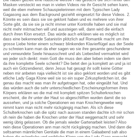
Masken versteckt wo man in vielen Videos nie ihr Gesicht sehen kann,
weil die eben mehrere Schauspielerinnen mit dem Typischen Lady
Gagasong aus dem Background geziehlt eingesetzt für diese Videos. 2.
Könnte es sein dass sie sie geklont haben und es mehrere von ihrer
Sorte gibt, da sie sie ja nicht immer unter Kontrolle haben und sie mal
nicht mehr mitmachen will und aussteigen will, dann wird die einfach
durch ihren Klon ersetzt. Das würde auch erklären wie es möglich ist
dass eine bekennende Satanistin plötzlich auf Romantik macht um ihre
grosse Liebe hinter einem schwarz blinkenden Klavierflügel aus der Seele
zu schreien kann man da eher sagen wo sie ihre gesamte geschundene
und verwundete Seele hinausschreit und als Liebeslied vermarktet wird
wo jeder sich denkt: mein Gott die muss den aber lieben indem sie dem
da ihre komplette Seele schenkt? Die betet den ja komplett an und ja ist
auch ein Götzendienst, denn Jesus hat gesagt ihr sollt keine Götter
neben mir anbeten naja vielleicht ist sie also geklont worden und es gibt
etliche Lady Gaga Klone weil sie so ein super Zirkuspferdchen ist, die
genau das macht was man ihr aufgetragen hat, oder eingeübt hat. Und
das würden auch die sehr unterschiedlichen Erscheinungsformen ihres
Körpers erklären wo die mal mit komplett spitzen Schulterknochen
erscheint, die ihr unter der Haut so abgeschliffen wurden damit die so
aussehen, und ja solche Operationen wo man Knochengewebe weg
nimmt kann man nicht mehr rückgängig machen. Als ich diese
Schulterknochen sah die spitz nach aussen standen dachte ich mir schon
oh nein die haben die Knochen unter der Haut weggemacht und sehr
wenig übrig gelassen. Ob die jemals wieder Gartenarbeit leisten? Also
nein diese Operationen ann man nicht rückgängig machen. Und dann die
seltsamen männlichen Genitale die man in einem Galaabend sah also
haben die männliche und weibliche Klone von der Lady Gaga gemacht