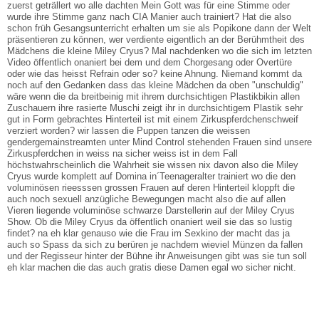
zuerst geträllert wo alle dachten Mein Gott was für eine Stimme oder
wurde ihre Stimme ganz nach CIA Manier auch trainiert? Hat die also
schon früh Gesangsunterricht erhalten um sie als Popikone dann der Welt
präsentieren zu können, wer verdiente eigentlich an der Berühmtheit des
Mädchens die kleine Miley Cryus? Mal nachdenken wo die sich im letzten
Video öffentlich onaniert bei dem und dem Chorgesang oder Overtüre
oder wie das heisst Refrain oder so? keine Ahnung. Niemand kommt da
noch auf den Gedanken dass das kleine Mädchen da oben "unschuldig"
wäre wenn die da breitbeinig mit ihrem durchsichtigen Plastikbikin allen
Zuschauern ihre rasierte Muschi zeigt ihr in durchsichtigem Plastik sehr
gut in Form gebrachtes Hinterteil ist mit einem Zirkuspferdchenschweif
verziert worden? wir lassen die Puppen tanzen die weissen
gendergemainstreamten unter Mind Control stehenden Frauen sind unsere
Zirkuspferdchen in weiss na sicher weiss ist in dem Fall
höchstwahrscheinlich die Wahrheit sie wissen nix davon also die Miley
Cryus wurde komplett auf Domina in´Teenageralter trainiert wo die den
voluminösen rieesssen grossen Frauen auf deren Hinterteil kloppft die
auch noch sexuell anzügliche Bewegungen macht also die auf allen
Vieren liegende voluminöse schwarze Darstellerin auf der Miley Cryus
Show. Ob die Miley Cryus da öffentlich onaniert weil sie das so lustig
findet? na eh klar genauso wie die Frau im Sexkino der macht das ja
auch so Spass da sich zu berüren je nachdem wieviel Münzen da fallen
und der Regisseur hinter der Bühne ihr Anweisungen gibt was sie tun soll
eh klar machen die das auch gratis diese Damen egal wo sicher nicht.