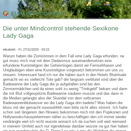
Direkt zum Inhalt
Skip to search
Login links
Login
Register
ELISABETH DODERER
Die unter Mindcontrol stehende Sexikone
Lady Gaga
elisabeth
- Fr, 27/11/2020 - 03:22
Warum haben die Zionistinnen in dem Fall eine Lady Gaga erfunden. na
gut muss mich mal mit dem Dadaismus auseinandersetzen eine
erfundene Kunstreligion der Geheimlogen damit wir Fernsehhasen und
Unigläubigen eben eine Kunstreligion vorgesetzt bekommen um uns zu
steuern. Interessant fand ich nur die haben auch in den Hotels Blutrituale
gemacht wo es vielleicht Tote gab? die langsam verblutet sind über der
Badewanne der Lady Gaga die ja aufgefallen sind bei den
Zimmermädchen und da eines sohl zu wenig "Trinkgeld" bekam und dann
die mit Blut vollgespritzte Badewanne säubern musste und das dann in
die Medien gelangte also der Skandal von dem seltsamen
Badewannenblutwasser wo die Lady Gaga drin badete? Was haben die
bloss mit der gemacht oooooohhhh nein bitte nicht alles stimmt. Ich hatte
schon seit längerem den Hinweis bekommen mich mit den Popikonen und
Hollywoodschauspielerinnen näher zu beschäftigen den ich immer wieder
verdrängte weil ich nicht wusste wonach ich da suchen soll weil niemand
in meinem Umfeld auch nur irgendetwas darüber wusste na gut hier haben
wir nun wunderschön die Q- Drops? so péu á péu die Wahrheit die immer