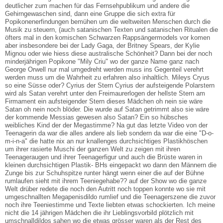
deutlicher zum machen für das Fernsehpublikum und andere die
Gehirngewaschen sind, dann eine Gruppe die sich extra für
Popikonenerfindungen bemühen um die weltweiten Menschen durch die
Musik zu steuern, (auch satanischen Texten und satanischen Ritualen die
öfters mal in den komischen Schwarzen Rappsängermodels vor komen
aber insbesondere bei der Lady Gaga, der Britney Spears, der Kylie
Mignou oder wie hiess diese australische Schönheit? Dann bei der noch
minderjährigen Popikone "Mily Criu" wo der ganze Name ganz nach
George Orwell nur mal umgedreht werden muss ins Gegenteil verehrt
werden muss um die Wahrheit zu erfahren also inhaltlich. Mileys Cryus
so eine Süsse oder? Cyrius der Stern Cyrius der aufsteigende Polarstern
wird als Satan verehrt unter den Freimaurerlogen der hellste Stern am
Firmament ein aufsteigender Stern dieses Mädchen oh nein sie wäre
Satan oh nein noch blöder. Die wurde auf Satan getrimmt also sie wäre
der kommende Messias gewesen also Satan? Ein so hübsches
weibliches Kind der der Megastimme? Na gut das letzte Video von der
Teenagerin da war die alles andere als lieb sondern da war die eine "D-o-
m-i-n-a" die hatte nix an nur knallenges durchsichtiges Plastikhöschen
um ihrer rasierte Muschi der ganzen Welt zu zeigen mit ihren
Teenageraugen und ihrer Teenagerfigur und auch die Brüste waren in
kleinen durchsichtigen Plastik- BHs eingepackt wo dann den Männern die
Zunge bis zur Schuhspitze runter hängt wenn einer die auf der Bühne
rumlaufen sieht mit ihrem Teeniegehabe?? auf der Show wo die ganze
Welt drüber redete die noch den Autritt noch toppen konnte wo sie mit
umgeschnallten Megapenisdildo rumlief und die Teenagerszene die zuvor
noch ihre Teeniestimme und Texte liebten etwas schockierten. Ich meine
nicht die 14 jährigen Mädchen die ihr Lieblingsvorbild plötzlich mit
umschnalldildos sahen wo die etwas grösser waren als der Rest des