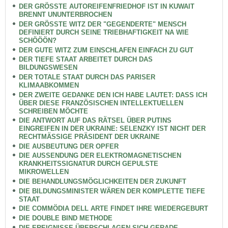
DER GRÖSSTE AUTOREIFENFRIEDHOF IST IN KUWAIT
BRENNT UNUNTERBROCHEN
DER GRÖSSTE WITZ DER "GEGENDERTE" MENSCH
DEFINIERT DURCH SEINE TRIEBHAFTIGKEIT NA WIE
SCHÖÖÖN?
DER GUTE WITZ ZUM EINSCHLAFEN EINFACH ZU GUT
DER TIEFE STAAT ARBEITET DURCH DAS
BILDUNGSWESEN
DER TOTALE STAAT DURCH DAS PARISER
KLIMAABKOMMEN
DER ZWEITE GEDANKE DEN ICH HABE LAUTET: DASS ICH
ÜBER DIESE FRANZÖSISCHEN INTELLEKTUELLEN
SCHREIBEN MÖCHTE
DIE ANTWORT AUF DAS RÄTSEL ÜBER PUTINS
EINGREIFEN IN DER UKRAINE: SELENZKY IST NICHT DER
RECHTMÄSSIGE PRÄSIDENT DER UKRAINE
DIE AUSBEUTUNG DER OPFER
DIE AUSSENDUNG DER ELEKTROMAGNETISCHEN
KRANKHEITSSIGNATUR DURCH GEPULSTE
MIKROWELLEN
DIE BEHANDLUNGSMÖGLICHKEITEN DER ZUKUNFT
DIE BILDUNGSMINISTER WÄREN DER KOMPLETTE TIEFE
STAAT
DIE COMMÖDIA DELL ARTE FINDET IHRE WIEDERGEBURT
DIE DOUBLE BIND METHODE
DIE EREIGNISSE ÜBERSCHLAGEN SICH GERADE