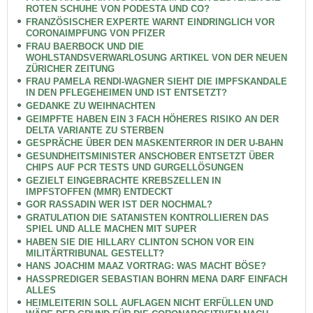
ROTEN SCHUHE VON PODESTA UND CO?
FRANZÖSISCHER EXPERTE WARNT EINDRINGLICH VOR
CORONAIMPFUNG VON PFIZER
FRAU BAERBOCK UND DIE
WOHLSTANDSVERWARLOSUNG ARTIKEL VON DER NEUEN
ZÜRICHER ZEITUNG
FRAU PAMELA RENDI-WAGNER SIEHT DIE IMPFSKANDALE
IN DEN PFLEGEHEIMEN UND IST ENTSETZT?
GEDANKE ZU WEIHNACHTEN
GEIMPFTE HABEN EIN 3 FACH HÖHERES RISIKO AN DER
DELTA VARIANTE ZU STERBEN
GESPRÄCHE ÜBER DEN MASKENTERROR IN DER U-BAHN
GESUNDHEITSMINISTER ANSCHOBER ENTSETZT ÜBER
CHIPS AUF PCR TESTS UND GURGELLÖSUNGEN
GEZIELT EINGEBRACHTE KREBSZELLEN IN
IMPFSTOFFEN (MMR) ENTDECKT
GOR RASSADIN WER IST DER NOCHMAL?
GRATULATION DIE SATANISTEN KONTROLLIEREN DAS
SPIEL UND ALLE MACHEN MIT SUPER
HABEN SIE DIE HILLARY CLINTON SCHON VOR EIN
MILITÄRTRIBUNAL GESTELLT?
HANS JOACHIM MAAZ VORTRAG: WAS MACHT BÖSE?
HASSPREDIGER SEBASTIAN BOHRN MENA DARF EINFACH
ALLES
HEIMLEITERIN SOLL AUFLAGEN NICHT ERFÜLLEN UND