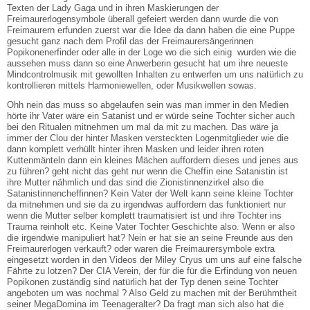
Texten der Lady Gaga und in ihren Maskierungen der
Freimaurerlogensymbole überall gefeiert werden dann wurde die von
Freimaurern erfunden zuerst war die Idee da dann haben die eine Puppe
gesucht ganz nach dem Profil das der Freimaurersängerinnen
Popikonenerfinder oder alle in der Loge wo die sich einig wurden wie die
aussehen muss dann so eine Anwerberin gesucht hat um ihre neueste
Mindcontrolmusik mit gewollten Inhalten zu entwerfen um uns natürlich zu
kontrollieren mittels Harmoniewellen, oder Musikwellen sowas.
Ohh nein das muss so abgelaufen sein was man immer in den Medien
hörte ihr Vater wäre ein Satanist und er würde seine Tochter sicher auch
bei den Ritualen mitnehmen um mal da mit zu machen. Das wäre ja
immer der Clou der hinter Masken versteckten Logenmitglieder wie die
dann komplett verhüllt hinter ihren Masken und leider ihren roten
Kuttenmänteln dann ein kleines Mächen auffordern dieses und jenes aus
zu führen? geht nicht das geht nur wenn die Cheffin eine Satanistin ist
ihre Mutter nähmlich und das sind die Zionistinnenzirkel also die
Satanistinnencheffinnen? Kein Vater der Welt kann seine kleine Tochter
da mitnehmen und sie da zu irgendwas auffordern das funktioniert nur
wenn die Mutter selber komplett traumatisiert ist und ihre Tochter ins
Trauma reinholt etc. Keine Vater Tochter Geschichte also. Wenn er also
die irgendwie manipuliert hat? Nein er hat sie an seine Freunde aus den
Freimaurerlogen verkauft? oder waren die Freimaurersymbole extra
eingesetzt worden in den Videos der Miley Cryus um uns auf eine falsche
Fährte zu lotzen? Der CIA Verein, der für die für die Erfindung von neuen
Popikonen zuständig sind natürlich hat der Typ denen seine Tochter
angeboten um was nochmal ? Also Geld zu machen mit der Berühmtheit
seiner MegaDomina im Teenageralter? Da fragt man sich also hat die