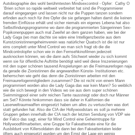
Autobiographie des wohl berühmtesten Mindsexcontrol - Opfer: Cathy O
´Brien schon so rapide weltweit verbreitet hat sind die Programmierer
darauf eingegangen und lassen nicht nur die Puppen tanzen sondern
erfinden auch noch für ihre Opfer die sie gefangen halten damit die keinen
fremden Einflüsse erhält und sicher niemals ein eigenes Lebena hat also
Selbstfindungsprogramme wo dann die programmierten Sängerinnen Sex-
Popikonenpuppen auch mal Zweifel an dem ganzen haben, wie bei der
Lady Gaga (wo man dachte sie wäre eine Intelligenzbestie aus dem
Kunstzionistinnengeheimverein was natürlicher Quatsch ist die ist nur
eins complett unter Mind Control wo man sich fragt ob die die
Mindcontrolopfer schon wie in den Fernsehkinofilmen jederzeit
ausknocken können, wo die dann aufs Stichwort wieder zu sich kommt
wenn sie für öffentliche Auftritte benötigt wird weil diese Inszenierungen
mit den super schönen tausend Anspielungen an die Freimaurerlogen naja
da gerade die Zionistinnen die angewandten Künste- Institutionen etc.
beherrschen wie geht das denn die Zionistinnen arbeiten mit den
Freimaurerlogenmitgliedern zusammen? Die ist nicht von einem Mann
programmiert worden also die Lady Gaga das war kein Mann? So weiblich
wie die sich bewegt in den Videos wo sie aus dem super schönen
Swimmingpool einer sehr reichen Tante raussteigt oder doch nur Männer
am Set? Könnte hinkommen dass sie daher in Kalifornien die
Laserweltraumwaffen eingesetzt haben um alles zu vertuschen was dort
statt gefunden hat. Also die CIA der Hollywoodstars es soll ja mehrere
Gruppen geben innerhalb der CIA nach der letzten Sendung von VDP wie
der Falco das sagt, einer für Mind Control eine Geheimtruppe für
Hollywoodfilmarbeiten, eine Gruppe für Fakeattentate eine für die
Ausbildunt von Killersoldaten die dann bei den Fakeattentaten leider
öfters auch eingesetzt wurden um den Ernst der Lage ein weinig