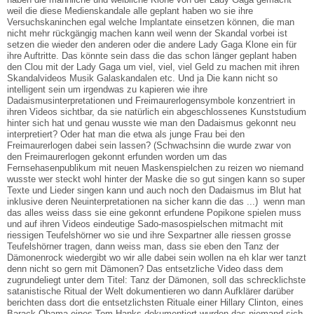
weil die diese Medienskandale alle geplant haben wo sie ihre
Versuchskaninchen egal welche Implantate einsetzen können, die man
nicht mehr rückgängig machen kann weil wenn der Skandal vorbei ist
setzen die wieder den anderen oder die andere Lady Gaga Klone ein für
ihre Auftritte. Das könnte sein dass die das schon länger geplant haben
den Clou mit der Lady Gaga um viel, viel, viel Geld zu machen mit ihren
Skandalvideos Musik Galaskandalen etc. Und ja Die kann nicht so
intelligent sein um irgendwas zu kapieren wie ihre
Dadaismusinterpretationen und Freimaurerlogensymbole konzentriert in
ihren Videos sichtbar, da sie natürlich ein abgeschlossenes Kunststudium
hinter sich hat und genau wusste wie man den Dadaismus gekonnt neu
interpretiert? Oder hat man die etwa als junge Frau bei den
Freimaurerlogen dabei sein lassen? (Schwachsinn die wurde zwar von
den Freimaurerlogen gekonnt erfunden worden um das
Fernsehasenpublikum mit neuen Maskenspielchen zu reizen wo niemand
wusste wer steckt wohl hinter der Maske die so gut singen kann so super
Texte und Lieder singen kann und auch noch den Dadaismus im Blut hat
inklusive deren Neuinterpretationen na sicher kann die das ...) wenn man
das alles weiss dass sie eine gekonnt erfundene Popikone spielen muss
und auf ihren Videos eindeutige Sado-masospielschen mitmacht mit
riessigen Teufelshörner wo sie und ihre Sexpartner alle riessen grosse
Teufelshörner tragen, dann weiss man, dass sie eben den Tanz der
Dämonenrock wiedergibt wo wir alle dabei sein wollen na eh klar wer tanzt
denn nicht so gern mit Dämonen? Das entsetzliche Video dass dem
zugrundeliegt unter dem Titel: Tanz der Dämonen, soll das schrecklichste
satanistische Ritual der Welt dokumentieren wo dann Aufklärer darüber
berichten dass dort die entsetzlichsten Rituale einer Hillary Clinton, eines
Barack Obama eines Tom Hanks dokumentiert wurden das niemand sich