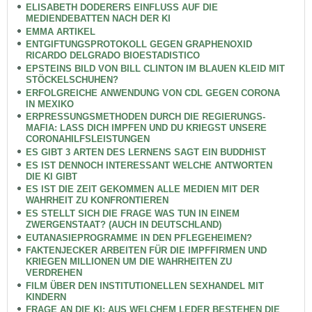
ELISABETH DODERERS EINFLUSS AUF DIE
MEDIENDEBATTEN NACH DER KI
EMMA ARTIKEL
ENTGIFTUNGSPROTOKOLL GEGEN GRAPHENOXID
RICARDO DELGRADO BIOESTADISTICO
EPSTEINS BILD VON BILL CLINTON IM BLAUEN KLEID MIT
STÖCKELSCHUHEN?
ERFOLGREICHE ANWENDUNG VON CDL GEGEN CORONA
IN MEXIKO
ERPRESSUNGSMETHODEN DURCH DIE REGIERUNGS-
MAFIA: LASS DICH IMPFEN UND DU KRIEGST UNSERE
CORONAHILFSLEISTUNGEN
ES GIBT 3 ARTEN DES LERNENS SAGT EIN BUDDHIST
ES IST DENNOCH INTERESSANT WELCHE ANTWORTEN
DIE KI GIBT
ES IST DIE ZEIT GEKOMMEN ALLE MEDIEN MIT DER
WAHRHEIT ZU KONFRONTIEREN
ES STELLT SICH DIE FRAGE WAS TUN IN EINEM
ZWERGENSTAAT? (AUCH IN DEUTSCHLAND)
EUTANASIEPROGRAMME IN DEN PFLEGEHEIMEN?
FAKTENJECKER ARBEITEN FÜR DIE IMPFFIRMEN UND
KRIEGEN MILLIONEN UM DIE WAHRHEITEN ZU
VERDREHEN
FILM ÜBER DEN INSTITUTIONELLEN SEXHANDEL MIT
KINDERN
FRAGE AN DIE KI: AUS WELCHEM LEDER BESTEHEN DIE