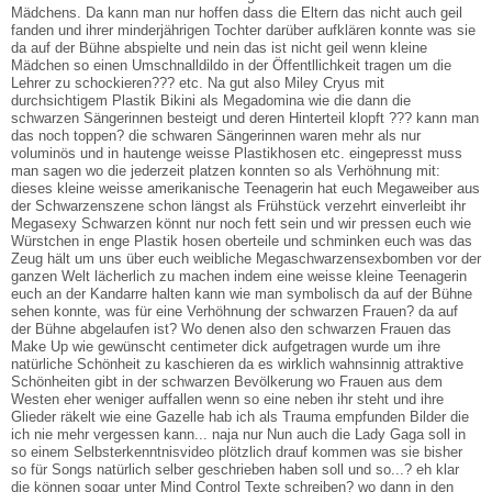
Mädchens. Da kann man nur hoffen dass die Eltern das nicht auch geil
fanden und ihrer minderjährigen Tochter darüber aufklären konnte was sie
da auf der Bühne abspielte und nein das ist nicht geil wenn kleine
Mädchen so einen Umschnalldildo in der Öffentllichkeit tragen um die
Lehrer zu schockieren??? etc. Na gut also Miley Cryus mit
durchsichtigem Plastik Bikini als Megadomina wie die dann die
schwarzen Sängerinnen besteigt und deren Hinterteil klopft ??? kann man
das noch toppen? die schwaren Sängerinnen waren mehr als nur
voluminös und in hautenge weisse Plastikhosen etc. eingepresst muss
man sagen wo die jederzeit platzen konnten so als Verhöhnung mit:
dieses kleine weisse amerikanische Teenagerin hat euch Megaweiber aus
der Schwarzenszene schon längst als Frühstück verzehrt einverleibt ihr
Megasexy Schwarzen könnt nur noch fett sein und wir pressen euch wie
Würstchen in enge Plastik hosen oberteile und schminken euch was das
Zeug hält um uns über euch weibliche Megaschwarzensexbomben vor der
ganzen Welt lächerlich zu machen indem eine weisse kleine Teenagerin
euch an der Kandarre halten kann wie man symbolisch da auf der Bühne
sehen konnte, was für eine Verhöhnung der schwarzen Frauen? da auf
der Bühne abgelaufen ist? Wo denen also den schwarzen Frauen das
Make Up wie gewünscht centimeter dick aufgetragen wurde um ihre
natürliche Schönheit zu kaschieren da es wirklich wahnsinnig attraktive
Schönheiten gibt in der schwarzen Bevölkerung wo Frauen aus dem
Westen eher weniger auffallen wenn so eine neben ihr steht und ihre
Glieder räkelt wie eine Gazelle hab ich als Trauma empfunden Bilder die
ich nie mehr vergessen kann... naja nur Nun auch die Lady Gaga soll in
so einem Selbsterkenntnisvideo plötzlich drauf kommen was sie bisher
so für Songs natürlich selber geschrieben haben soll und so...? eh klar
die können sogar unter Mind Control Texte schreiben? wo dann in den