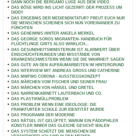
DANN NOCH DIE BERGAMO LÜGE AUS DEM VIDEO
DAS BÖSE WIRD INS LICHT GEZERRT: DER PROZESS UM
DIDDY
DAS ERGEBNIS DER MEDIENDIKTATUR? FREUT EUCH NUR
DIE MENSCHEN SCHEINEN SICH NUN VOREINANDER ZU
FÜRCHTEN
DAS GEHEIMNIS HINTER ANGELA MERKEL
DAS GEORGE SOROS MIGRANTEN- HANDBUCH FÜR
FLÜCHTLINGE GIBTS ALSO WIRKLICH...
DAS GESUNDHEITSMINISTERIUM IST ALARMIERT ÜBER
EINSCHÜCHTERUNGEN UND MISSTÄNDE VON
KRANKENSCHWESTERN WENN SIE DIE WAHRHEIT SAGEN
DAS GUTE AN DEN AUFRÄUMARBEITEN IM HINTERGRUND
DAS INTERVIEW MIT ANDREAS GROSS UND CATHERINE
DAS MWFWG CORONA - AUSSTIEGSKONZEPT
DAS MÄRCHEN VOM FISCHER UND SEINER FRAU
DAS MÄRCHEN VON HÄNSEL UND GRETEL
DAS NARRENKABINETT LAUTERBACH UND CO.
DAS PLASTIKMÜLLPROBLEM
DAS PROBLEM WENN EINE IDEOLOGIE: DIE
FRANKFURTER SCHULE ZUR IDENTITÄT WURDE
DAS PROGRAMM DER MODERNE
DAS RÄTSEL IST GELÜFTET, WARUM EIN PÄDOPHILER
KÜNSTLER IMMER DAS GLEICHE GESICHT MALEN
DAS SYSTEM SCHÜTZT DIE MENSCHEN DIE