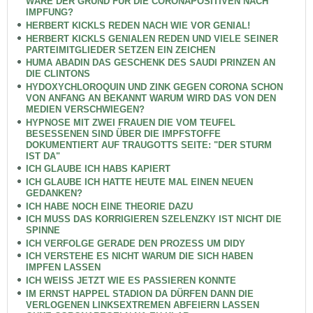
WÄRE DER GRUND FÜR DIE CORONAPOSITIVEN NACH
IMPFUNG?
HERBERT KICKLS REDEN NACH WIE VOR GENIAL!
HERBERT KICKLS GENIALEN REDEN UND VIELE SEINER
PARTEIMITGLIEDER SETZEN EIN ZEICHEN
HUMA ABADIN DAS GESCHENK DES SAUDI PRINZEN AN
DIE CLINTONS
HYDOXYCHLOROQUIN UND ZINK GEGEN CORONA SCHON
VON ANFANG AN BEKANNT WARUM WIRD DAS VON DEN
MEDIEN VERSCHWIEGEN?
HYPNOSE MIT ZWEI FRAUEN DIE VOM TEUFEL
BESESSENEN SIND ÜBER DIE IMPFSTOFFE
DOKUMENTIERT AUF TRAUGOTTS SEITE: "DER STURM
IST DA"
ICH GLAUBE ICH HABS KAPIERT
ICH GLAUBE ICH HATTE HEUTE MAL EINEN NEUEN
GEDANKEN?
ICH HABE NOCH EINE THEORIE DAZU
ICH MUSS DAS KORRIGIEREN SZELENZKY IST NICHT DIE
SPINNE
ICH VERFOLGE GERADE DEN PROZESS UM DIDY
ICH VERSTEHE ES NICHT WARUM DIE SICH HABEN
IMPFEN LASSEN
ICH WEISS JETZT WIE ES PASSIEREN KONNTE
IM ERNST HAPPEL STADION DA DÜRFEN DANN DIE
VERLOGENEN LINKSEXTREMEN ABFEIERN LASSEN