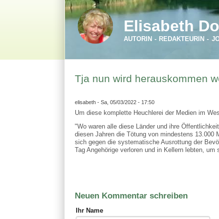
Direkt zum Inhalt
Skip to search
Elisabeth Do
AUTORIN - REDAKTEURIN - J
Tja nun wird herauskommen we
elisabeth
- Sa, 05/03/2022 - 17:50
Um diese komplette Heuchlerei der Medien im We
"Wo waren alle diese Länder und ihre Öffentlichkei
diesen Jahren die Tötung von mindestens 13.000 Me
sich gegen die systematische Ausrottung der Bevö
Tag Angehörige verloren und in Kellern lebten, um
Neuen Kommentar schreiben
Ihr Name