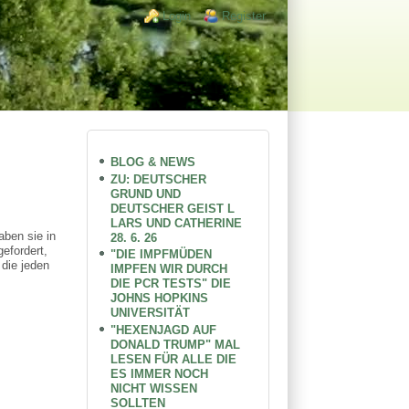
Login links
Login
Register
BLOG & NEWS
ZU: DEUTSCHER
GRUND UND
DEUTSCHER GEIST L
LARS UND CATHERINE
aben sie in
28. 6. 26
efordert,
"DIE IMPFMÜDEN
die jeden
IMPFEN WIR DURCH
DIE PCR TESTS" DIE
JOHNS HOPKINS
UNIVERSITÄT
"HEXENJAGD AUF
DONALD TRUMP" MAL
LESEN FÜR ALLE DIE
ES IMMER NOCH
NICHT WISSEN
SOLLTEN