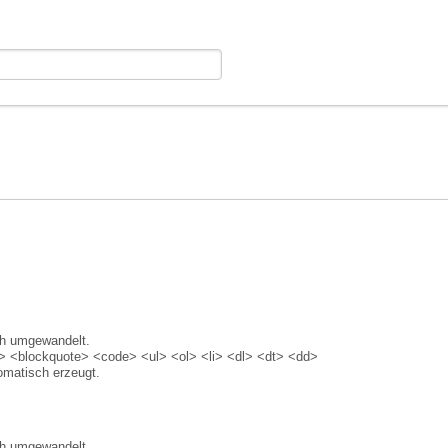
ch umgewandelt.
 <blockquote> <code> <ul> <ol> <li> <dl> <dt> <dd>
matisch erzeugt.
ch umgewandelt.