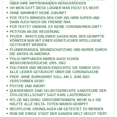
ÜBER IHRE IMPFROBANDEN HERAUSRÜCKEN
OH MEIN GOTT DIESE LÜGNER MAN FASST ES NICHT
OHNE WAHRHEIT KEINE ZUKUNFT
PCR TESTS BRINGEN DEN CHIP INS HIRN SUPER UND
DANN AUCH NOCH DIE FREMDE RNA
PCR TESTS? OBWOHL ES KEINE CORONAVIREN GIBT?
PETITION AN DIE REGIERUNG
PFIZER - WHISTLEBLOWER SAGEN NUN: DER GEIMPFTE
KÖNNTEN NUN MIT EINER KÜNSTLICHER INTELLIGENZ
GESTEUERT WERDEN
PLÜNDERUNGEN, BRANDSCHATZUNG UND MORDE DURCH
DIE ANTIFA IN AMERIKA
POLIO IMPFUNGEN WAREN AUCH SCHON
MENSCHENVERSUCHE 1955- 1963
POLITIKER UND MEDIEN EINSICHTIG SIE HABEN SICH
ALLE LEIDER GETÄUSCHT ÜBER DIE CORONASACHE
PROF. ARNE BURKHARDT SOLL AM 2. JUNI 2023
VERSTORBEN SEIN?
PSYCHE UND AMOR?
QUERDENKER SIND SELBSTGERECHTE SABOTEURE DER
ZIVILGESELLSCHAFT SAGT KARL LAUTERBACH
RTL.DE MELDUNG: GROSSBRITANNIEN: MEHR ALS DIE
HÄLFTE ALLE DELTA- TOTEN WAREN GEIMPFT
RECHTLICHE GRUNDLAGEN UM GETESTET ZU WERDEN
ROM DIE EWIGE STADT DER GANZEN WELT HEISST TIER?