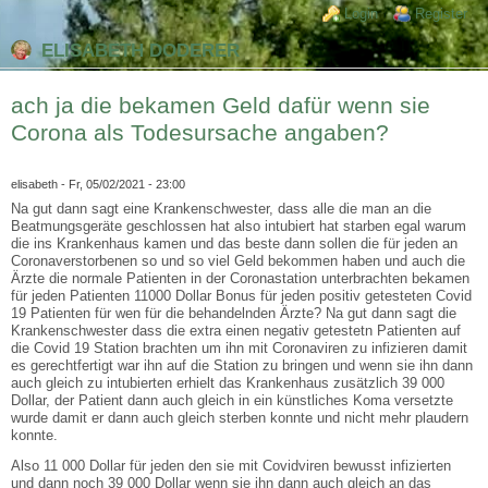
Direkt zum Inhalt
Skip to search
Login links
Login
Register
ELISABETH DODERER
ach ja die bekamen Geld dafür wenn sie
Corona als Todesursache angaben?
elisabeth
- Fr, 05/02/2021 - 23:00
Na gut dann sagt eine Krankenschwester, dass alle die man an die
Beatmungsgeräte geschlossen hat also intubiert hat starben egal warum
die ins Krankenhaus kamen und das beste dann sollen die für jeden an
Coronaverstorbenen so und so viel Geld bekommen haben und auch die
Ärzte die normale Patienten in der Coronastation unterbrachten bekamen
für jeden Patienten 11000 Dollar Bonus für jeden positiv getesteten Covid
19 Patienten für wen für die behandelnden Ärzte? Na gut dann sagt die
Krankenschwester dass die extra einen negativ getestetn Patienten auf
die Covid 19 Station brachten um ihn mit Coronaviren zu infizieren damit
es gerechtfertigt war ihn auf die Station zu bringen und wenn sie ihn dann
auch gleich zu intubierten erhielt das Krankenhaus zusätzlich 39 000
Dollar, der Patient dann auch gleich in ein künstliches Koma versetzte
wurde damit er dann auch gleich sterben konnte und nicht mehr plaudern
konnte.
Also 11 000 Dollar für jeden den sie mit Covidviren bewusst infizierten
und dann noch 39 000 Dollar wenn sie ihn dann auch gleich an das