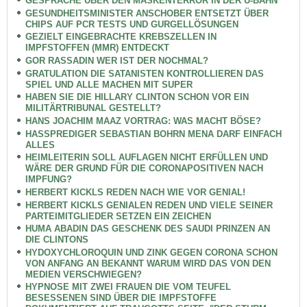
GESPRÄCHE ÜBER DEN MASKENTERROR IN DER U-BAHN
GESUNDHEITSMINISTER ANSCHOBER ENTSETZT ÜBER
CHIPS AUF PCR TESTS UND GURGELLÖSUNGEN
GEZIELT EINGEBRACHTE KREBSZELLEN IN
IMPFSTOFFEN (MMR) ENTDECKT
GOR RASSADIN WER IST DER NOCHMAL?
GRATULATION DIE SATANISTEN KONTROLLIEREN DAS
SPIEL UND ALLE MACHEN MIT SUPER
HABEN SIE DIE HILLARY CLINTON SCHON VOR EIN
MILITÄRTRIBUNAL GESTELLT?
HANS JOACHIM MAAZ VORTRAG: WAS MACHT BÖSE?
HASSPREDIGER SEBASTIAN BOHRN MENA DARF EINFACH
ALLES
HEIMLEITERIN SOLL AUFLAGEN NICHT ERFÜLLEN UND
WÄRE DER GRUND FÜR DIE CORONAPOSITIVEN NACH
IMPFUNG?
HERBERT KICKLS REDEN NACH WIE VOR GENIAL!
HERBERT KICKLS GENIALEN REDEN UND VIELE SEINER
PARTEIMITGLIEDER SETZEN EIN ZEICHEN
HUMA ABADIN DAS GESCHENK DES SAUDI PRINZEN AN
DIE CLINTONS
HYDOXYCHLOROQUIN UND ZINK GEGEN CORONA SCHON
VON ANFANG AN BEKANNT WARUM WIRD DAS VON DEN
MEDIEN VERSCHWIEGEN?
HYPNOSE MIT ZWEI FRAUEN DIE VOM TEUFEL
BESESSENEN SIND ÜBER DIE IMPFSTOFFE