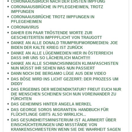
CORONAAUSBRUCH NACH DER ERSTEN IMPFUNG
CORONAAUSBRÜCHE IN PFLEGEHEIMEN, TROTZ
IMPFUNGEN
CORONAAUSBRÜCHE TROTZ IMPFUNGEN IN
PFLEGEHEIMEN
CORONAVIRUS
DAHER EIN PAAR TRÖSTENDE WORTE ZUR
GESCHEITERTEN IMPFPFLICHT VON TRAUGOTT
DANKE AN ALLE DONALD TRUMPRUFMORDMEDIEN: JOE
BIDEN DER KALTE KRIEG IST ZURÜCK
DANKE AN ALLE LÜGENMEDIEN HIER IN ÖSTERREICH
DASS IHR UNS SO LÄCHERLICH MACHT!!!!
DANKE AN ALLE SCHWACHSINNIGEN KLIMAFASCHISTEN
NUN MÜSST IHR SEHEN WAS NUN PASSIERT
DANN NOCH DIE BERGAMO LÜGE AUS DEM VIDEO
DAS BÖSE WIRD INS LICHT GEZERRT: DER PROZESS UM
DIDDY
DAS ERGEBNIS DER MEDIENDIKTATUR? FREUT EUCH NUR
DIE MENSCHEN SCHEINEN SICH NUN VOREINANDER ZU
FÜRCHTEN
DAS GEHEIMNIS HINTER ANGELA MERKEL
DAS GEORGE SOROS MIGRANTEN- HANDBUCH FÜR
FLÜCHTLINGE GIBTS ALSO WIRKLICH...
DAS GESUNDHEITSMINISTERIUM IST ALARMIERT ÜBER
EINSCHÜCHTERUNGEN UND MISSTÄNDE VON
KRANKENSCHWESTERN WENN SIE DIE WAHRHEIT SAGEN