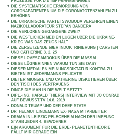
PROZESSE FÜR DIE IMPFWAHNSINNIGEN
DIE SYSTEMATISCHE ERMORDUNG VON
CORONAPATIENTEN UM DIE CORONATOTENZAHLEN ZU
ERHÖHEN
DIE UKRAINISCHE PARTEI SWOBODA VEREHREN EINEN
NAZIKOLLABORATEUR STEPAN BANDERA
DIE VERLOREN GEGANGENE ZWEI?
DIE WESTLICHEN MEDIEN LÜGEN ÜBER DIE UKRAINE-
KRIEG WAS DAS ZEUGS HÄLT
DIE ZERSETZENDE 68ER INDOKTRINIERUNG | CARSTEN
UND CATHERINE 3. 2. 25
DIESE LOVESCAMDOKUS ÜBER DIE MASSAI
DIESE LÜGNERINNEN WARUM TUN SIE DAS?
DIESER MEDIALEN MEINUNGSDIKTATUR KONTRA ZU
BIETEN IST JEDERMANNS PFLICHT!!!
DIETER MIUNSKE UND CATHERINE DISKUTIEREN ÜBER
DEN TISCH DES VERTRAUENS
DINGE DIE MAN IN DIE WELT SETZT?
DIPL.-ING. HARALD THIERS| INTERVIEW MIT JO CONRAD
AUF BEWUSST.TV 14.8. 2019
DONALD TRUMP UND DER DEEP STATE
DR. HELMUT LINDEMANN EX- NASA MITARBEITER
DRAMA IN LEIPZIG PFLEGEHEIM NACH DER IMPFUNG
STARB JEDER 4. BEWOHNER
EIN ARGUMENT FÜR DIE ERDE- PLANETENTHEORIE
FÄLLT MIR GERADE EIN