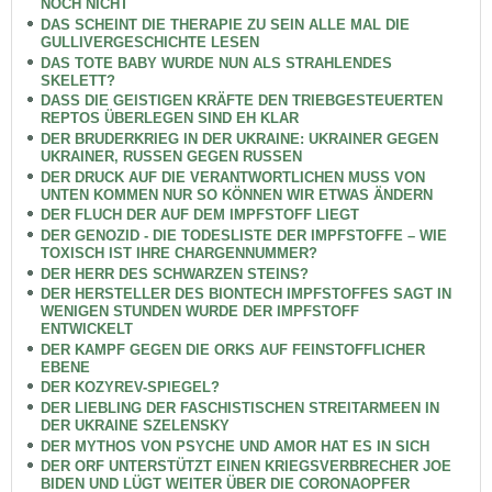
NOCH NICHT
DAS SCHEINT DIE THERAPIE ZU SEIN ALLE MAL DIE
GULLIVERGESCHICHTE LESEN
DAS TOTE BABY WURDE NUN ALS STRAHLENDES
SKELETT?
DASS DIE GEISTIGEN KRÄFTE DEN TRIEBGESTEUERTEN
REPTOS ÜBERLEGEN SIND EH KLAR
DER BRUDERKRIEG IN DER UKRAINE: UKRAINER GEGEN
UKRAINER, RUSSEN GEGEN RUSSEN
DER DRUCK AUF DIE VERANTWORTLICHEN MUSS VON
UNTEN KOMMEN NUR SO KÖNNEN WIR ETWAS ÄNDERN
DER FLUCH DER AUF DEM IMPFSTOFF LIEGT
DER GENOZID - DIE TODESLISTE DER IMPFSTOFFE – WIE
TOXISCH IST IHRE CHARGENNUMMER?
DER HERR DES SCHWARZEN STEINS?
DER HERSTELLER DES BIONTECH IMPFSTOFFES SAGT IN
WENIGEN STUNDEN WURDE DER IMPFSTOFF
ENTWICKELT
DER KAMPF GEGEN DIE ORKS AUF FEINSTOFFLICHER
EBENE
DER KOZYREV-SPIEGEL?
DER LIEBLING DER FASCHISTISCHEN STREITARMEEN IN
DER UKRAINE SZELENSKY
DER MYTHOS VON PSYCHE UND AMOR HAT ES IN SICH
DER ORF UNTERSTÜTZT EINEN KRIEGSVERBRECHER JOE
BIDEN UND LÜGT WEITER ÜBER DIE CORONAOPFER