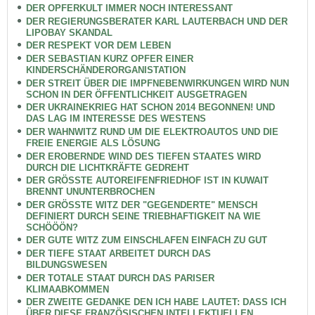
DER OPFERKULT IMMER NOCH INTERESSANT
DER REGIERUNGSBERATER KARL LAUTERBACH UND DER
LIPOBAY SKANDAL
DER RESPEKT VOR DEM LEBEN
DER SEBASTIAN KURZ OPFER EINER
KINDERSCHÄNDERORGANISTATION
DER STREIT ÜBER DIE IMPFNEBENWIRKUNGEN WIRD NUN
SCHON IN DER ÖFFENTLICHKEIT AUSGETRAGEN
DER UKRAINEKRIEG HAT SCHON 2014 BEGONNEN! UND
DAS LAG IM INTERESSE DES WESTENS
DER WAHNWITZ RUND UM DIE ELEKTROAUTOS UND DIE
FREIE ENERGIE ALS LÖSUNG
DER EROBERNDE WIND DES TIEFEN STAATES WIRD
DURCH DIE LICHTKRÄFTE GEDREHT
DER GRÖSSTE AUTOREIFENFRIEDHOF IST IN KUWAIT
BRENNT UNUNTERBROCHEN
DER GRÖSSTE WITZ DER "GEGENDERTE" MENSCH
DEFINIERT DURCH SEINE TRIEBHAFTIGKEIT NA WIE
SCHÖÖÖN?
DER GUTE WITZ ZUM EINSCHLAFEN EINFACH ZU GUT
DER TIEFE STAAT ARBEITET DURCH DAS
BILDUNGSWESEN
DER TOTALE STAAT DURCH DAS PARISER
KLIMAABKOMMEN
DER ZWEITE GEDANKE DEN ICH HABE LAUTET: DASS ICH
ÜBER DIESE FRANZÖSISCHEN INTELLEKTUELLEN