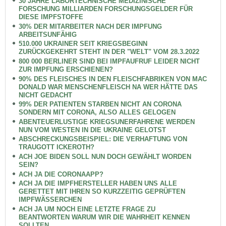
30 JAHRE LABORTECHNISCHE MEDIZINISCHE
FORSCHUNG MILLIARDEN FORSCHUNGSGELDER FÜR
DIESE IMPFSTOFFE
30% DER MITARBEITER NACH DER IMPFUNG
ARBEITSUNFÄHIG
510.000 UKRAINER SEIT KRIEGSBEGINN
ZURÜCKGEKEHRT STEHT IN DER "WELT" VOM 28.3.2022
800 000 BERLINER SIND BEI IMPFAUFRUF LEIDER NICHT
ZUR IMPFUNG ERSCHIENEN?
90% DES FLEISCHES IN DEN FLEISCHFABRIKEN VON MAC
DONALD WAR MENSCHENFLEISCH NA WER HÄTTE DAS
NICHT GEDACHT
99% DER PATIENTEN STARBEN NICHT AN CORONA
SONDERN MIT CORONA, ALSO ALLES GELOGEN
ABENTEUERLUSTIGE KRIEGSUNERFAHRENE WERDEN
NUN VOM WESTEN IN DIE UKRAINE GELOTST
ABSCHRECKUNGSBEISPIEL: DIE VERHAFTUNG VON
TRAUGOTT ICKEROTH?
ACH JOE BIDEN SOLL NUN DOCH GEWÄHLT WORDEN
SEIN?
ACH JA DIE CORONAAPP?
ACH JA DIE IMPFHERSTELLER HABEN UNS ALLE
GERETTET MIT IHREN SO KURZZEITIG GEPRÜFTEN
IMPFWÄSSERCHEN
ACH JA UM NOCH EINE LETZTE FRAGE ZU
BEANTWORTEN WARUM WIR DIE WAHRHEIT KENNEN
SOLLTEN