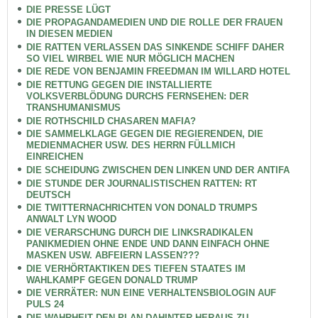
DIE PRESSE LÜGT
DIE PROPAGANDAMEDIEN UND DIE ROLLE DER FRAUEN
IN DIESEN MEDIEN
DIE RATTEN VERLASSEN DAS SINKENDE SCHIFF DAHER
SO VIEL WIRBEL WIE NUR MÖGLICH MACHEN
DIE REDE VON BENJAMIN FREEDMAN IM WILLARD HOTEL
DIE RETTUNG GEGEN DIE INSTALLIERTE
VOLKSVERBLÖDUNG DURCHS FERNSEHEN: DER
TRANSHUMANISMUS
DIE ROTHSCHILD CHASAREN MAFIA?
DIE SAMMELKLAGE GEGEN DIE REGIERENDEN, DIE
MEDIENMACHER USW. DES HERRN FÜLLMICH
EINREICHEN
DIE SCHEIDUNG ZWISCHEN DEN LINKEN UND DER ANTIFA
DIE STUNDE DER JOURNALISTISCHEN RATTEN: RT
DEUTSCH
DIE TWITTERNACHRICHTEN VON DONALD TRUMPS
ANWALT LYN WOOD
DIE VERARSCHUNG DURCH DIE LINKSRADIKALEN
PANIKMEDIEN OHNE ENDE UND DANN EINFACH OHNE
MASKEN USW. ABFEIERN LASSEN???
DIE VERHÖRTAKTIKEN DES TIEFEN STAATES IM
WAHLKAMPF GEGEN DONALD TRUMP
DIE VERRÄTER: NUN EINE VERHALTENSBIOLOGIN AUF
PULS 24
DIE WAHRHEIT DEN PLAN DAHINTER HERAUS ZU