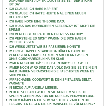
DOKUMENTIERT AUF TRAUGOTTS SEITE: "DER STURM
IST DA"
ICH GLAUBE ICH HABS KAPIERT
ICH GLAUBE ICH HATTE HEUTE MAL EINEN NEUEN
GEDANKEN?
ICH HABE NOCH EINE THEORIE DAZU
ICH MUSS DAS KORRIGIEREN SZELENZKY IST NICHT DIE
SPINNE
ICH VERFOLGE GERADE DEN PROZESS UM DIDY
ICH VERSTEHE ES NICHT WARUM DIE SICH HABEN
IMPFEN LASSEN
ICH WEISS JETZT WIE ES PASSIEREN KONNTE
IM ERNST HAPPEL STADION DA DÜRFEN DANN DIE
VERLOGENEN LINKSEXTREMEN ABFEIERN LASSEN
OHNE CORONAREGELN NA EH KLAR
IMMER NOCH DIE HÄSSLICHSTEN BABYS DER WELT
IMMER NOCH WIRD SIND DAS VOLK DAS SIE SEIT EIN EIN
HALB JAHREN VERARSCHEN DIE FASCHISTEN WENN ES
SICH WEHRT
IMPFSCHÄDEN CODEWORT IN DEN SPITÄLERN: DELTA
VARIANTE
IN BEZUG AUF ANGELA MERKEL
IN DEUTSCHLAND WOLLEN SIE NUN DEM VOLK DIE
SPOREN GEBEN DAS TUN DIE NUR AUS VERZWEIFLUNG
IN KIEV KÄMPFEN DIE VOM WESTEN BEZAHLTEN DIE
FASCHISTEN GEGEN DIE UKRAINISCHE BEVÖLKERUNG?