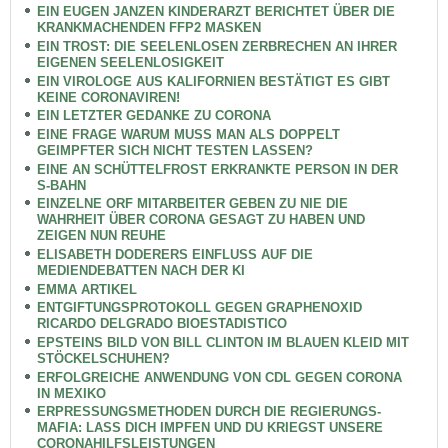
EIN EUGEN JANZEN KINDERARZT BERICHTET ÜBER DIE
KRANKMACHENDEN FFP2 MASKEN
EIN TROST: DIE SEELENLOSEN ZERBRECHEN AN IHRER
EIGENEN SEELENLOSIGKEIT
EIN VIROLOGE AUS KALIFORNIEN BESTÄTIGT ES GIBT
KEINE CORONAVIREN!
EIN LETZTER GEDANKE ZU CORONA
EINE FRAGE WARUM MUSS MAN ALS DOPPELT
GEIMPFTER SICH NICHT TESTEN LASSEN?
EINE AN SCHÜTTELFROST ERKRANKTE PERSON IN DER
S-BAHN
EINZELNE ORF MITARBEITER GEBEN ZU NIE DIE
WAHRHEIT ÜBER CORONA GESAGT ZU HABEN UND
ZEIGEN NUN REUHE
ELISABETH DODERERS EINFLUSS AUF DIE
MEDIENDEBATTEN NACH DER KI
EMMA ARTIKEL
ENTGIFTUNGSPROTOKOLL GEGEN GRAPHENOXID
RICARDO DELGRADO BIOESTADISTICO
EPSTEINS BILD VON BILL CLINTON IM BLAUEN KLEID MIT
STÖCKELSCHUHEN?
ERFOLGREICHE ANWENDUNG VON CDL GEGEN CORONA
IN MEXIKO
ERPRESSUNGSMETHODEN DURCH DIE REGIERUNGS-
MAFIA: LASS DICH IMPFEN UND DU KRIEGST UNSERE
CORONAHILFSLEISTUNGEN