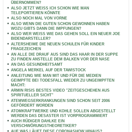
ÜBERNOMMEN?
ALSO JETZT WEISS ICH SCHON WIE MAN
TELEPORTIEREN KÖNNTE
ALSO NOCH MAL VON VORNE
ALSO WENN DIE GUTEN SCHON GEWONNEN HABEN
WOZU GIBTS DANN DIE IMPFUNGEN?
ALSO WER WEISS WIE DAS GEHEN SOLL EIN NEUER JOE
BIDENDARSTELLER?
ALTERSHEIME DIE NEUEN SCHULEN FÜR KINDER
FRAGEZEICHEN
AN ALLE DIE DRAUF AUS SIND DAS HAAR IN DER SUPPE
ZU FINDEN ANSTELLE DEM BALKEN VOR DER NASE
AN DAS GESUNDHEITSAMT
ANGELA MERKEL AUF DER TAWISTOCK
ANLEITUNG WIE MAN MIT UND FÜR DIE MEDIEN
GEIMPFTE BEI TODESFALL WIEDER ZU UNGEIMPFTEN
MACHT:
ARMIN RISIS BESTES VIDEO "ZEITGESCHEHEN AUS
SPIRITUELLER SICHT"
ATEMWEGSERKRANKUNGEN SIND SCHON SEIT 2006
GEFÖRDERT WORDEN
ATOMKRAFTWERKE UND KOHLE SOLLEN ABGESTELLT
WERDEN DAS DESASTER IST VORPROGRAMMIERT
AUCH RÜDIGER DAHLKE EIN
VERSCHWÖRUNGSTHEORETIKER?
AUF WAS LÄUFT DIESE CORONASHOW HINAUS?