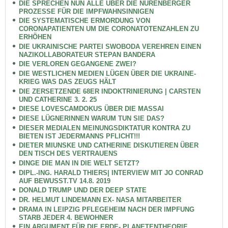
DIE SPRECHEN NUN ALLE ÜBER DIE NÜRENBERGER
PROZESSE FÜR DIE IMPFWAHNSINNIGEN
DIE SYSTEMATISCHE ERMORDUNG VON
CORONAPATIENTEN UM DIE CORONATOTENZAHLEN ZU
ERHÖHEN
DIE UKRAINISCHE PARTEI SWOBODA VEREHREN EINEN
NAZIKOLLABORATEUR STEPAN BANDERA
DIE VERLOREN GEGANGENE ZWEI?
DIE WESTLICHEN MEDIEN LÜGEN ÜBER DIE UKRAINE-
KRIEG WAS DAS ZEUGS HÄLT
DIE ZERSETZENDE 68ER INDOKTRINIERUNG | CARSTEN
UND CATHERINE 3. 2. 25
DIESE LOVESCAMDOKUS ÜBER DIE MASSAI
DIESE LÜGNERINNEN WARUM TUN SIE DAS?
DIESER MEDIALEN MEINUNGSDIKTATUR KONTRA ZU
BIETEN IST JEDERMANNS PFLICHT!!!
DIETER MIUNSKE UND CATHERINE DISKUTIEREN ÜBER
DEN TISCH DES VERTRAUENS
DINGE DIE MAN IN DIE WELT SETZT?
DIPL.-ING. HARALD THIERS| INTERVIEW MIT JO CONRAD
AUF BEWUSST.TV 14.8. 2019
DONALD TRUMP UND DER DEEP STATE
DR. HELMUT LINDEMANN EX- NASA MITARBEITER
DRAMA IN LEIPZIG PFLEGEHEIM NACH DER IMPFUNG
STARB JEDER 4. BEWOHNER
EIN ARGUMENT FÜR DIE ERDE- PLANETENTHEORIE