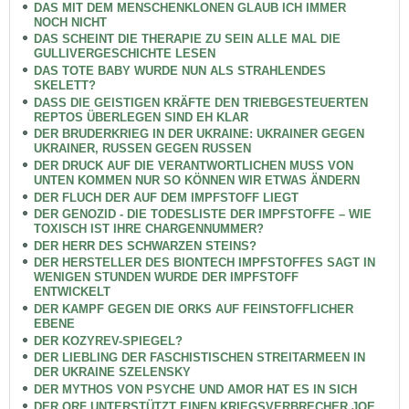
DAS MIT DEM MENSCHENKLONEN GLAUB ICH IMMER
NOCH NICHT
DAS SCHEINT DIE THERAPIE ZU SEIN ALLE MAL DIE
GULLIVERGESCHICHTE LESEN
DAS TOTE BABY WURDE NUN ALS STRAHLENDES
SKELETT?
DASS DIE GEISTIGEN KRÄFTE DEN TRIEBGESTEUERTEN
REPTOS ÜBERLEGEN SIND EH KLAR
DER BRUDERKRIEG IN DER UKRAINE: UKRAINER GEGEN
UKRAINER, RUSSEN GEGEN RUSSEN
DER DRUCK AUF DIE VERANTWORTLICHEN MUSS VON
UNTEN KOMMEN NUR SO KÖNNEN WIR ETWAS ÄNDERN
DER FLUCH DER AUF DEM IMPFSTOFF LIEGT
DER GENOZID - DIE TODESLISTE DER IMPFSTOFFE – WIE
TOXISCH IST IHRE CHARGENNUMMER?
DER HERR DES SCHWARZEN STEINS?
DER HERSTELLER DES BIONTECH IMPFSTOFFES SAGT IN
WENIGEN STUNDEN WURDE DER IMPFSTOFF
ENTWICKELT
DER KAMPF GEGEN DIE ORKS AUF FEINSTOFFLICHER
EBENE
DER KOZYREV-SPIEGEL?
DER LIEBLING DER FASCHISTISCHEN STREITARMEEN IN
DER UKRAINE SZELENSKY
DER MYTHOS VON PSYCHE UND AMOR HAT ES IN SICH
DER ORF UNTERSTÜTZT EINEN KRIEGSVERBRECHER JOE