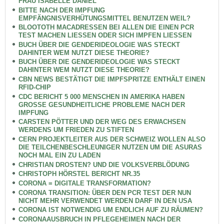
FRAU ISABELLE DANIEL
BITTE NACH DER IMPFUNG
EMPFÄNGNISVERHÜTUNGSMITTEL BENUTZEN WEIL?
BLOOTOTH MACADRESSEN BEI ALLEN DIE EINEN PCR
TEST MACHEN LIESSEN ODER SICH IMPFEN LIESSEN
BUCH ÜBER DIE GENDERIDEOLOGIE WAS STECKT
DAHINTER WEM NUTZT DIESE THEORIE?
BUCH ÜBER DIE GENDERIDEOLOGIE WAS STECKT
DAHINTER WEM NUTZT DIESE THEORIE?
CBN NEWS BESTÄTIGT DIE IMPFSPRITZE ENTHÄLT EINEN
RFID-CHIP
CDC BERICHT 5 000 MENSCHEN IN AMERIKA HABEN
GROSSE GESUNDHEITLICHE PROBLEME NACH DER
IMPFUNG
CARSTEN PÖTTER UND DER WEG DES ERWACHSEN
WERDENS UM FRIEDEN ZU STIFTEN
CERN PROJEKTLEITER AUS DER SCHWEIZ WOLLEN ALSO
DIE TEILCHENBESCHLEUNIGER NUTZEN UM DIE ASURAS
NOCH MAL EIN ZU LADEN
CHRISTIAN DROSTEN? UND DIE VOLKSVERBLÖDUNG
CHRISTOPH HÖRSTEL BERICHT NR.35
CORONA = DIGITALE TRANSFORMATION?
CORONA TRANSITION: ÜBER DEN PCR TEST DER NUN
NICHT MEHR VERWENDET WERDEN DARF IN DEN USA
CORONA IST NOTWENDIG UM ENDLICH AUF ZU RÄUMEN?
CORONAAUSBRUCH IN PFLEGEHEIMEN NACH DER