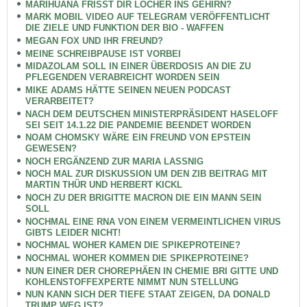
MARIHUANA FRISST DIR LÖCHER INS GEHIRN?
MARK MOBIL VIDEO AUF TELEGRAM VERÖFFENTLICHT
DIE ZIELE UND FUNKTION DER BIO - WAFFEN
MEGAN FOX UND IHR FREUND?
MEINE SCHREIBPAUSE IST VORBEI
MIDAZOLAM SOLL IN EINER ÜBERDOSIS AN DIE ZU
PFLEGENDEN VERABREICHT WORDEN SEIN
MIKE ADAMS HÄTTE SEINEN NEUEN PODCAST
VERARBEITET?
NACH DEM DEUTSCHEN MINISTERPRÄSIDENT HASELOFF
SEI SEIT 14.1.22 DIE PANDEMIE BEENDET WORDEN
NOAM CHOMSKY WÄRE EIN FREUND VON EPSTEIN
GEWESEN?
NOCH ERGÄNZEND ZUR MARIA LASSNIG
NOCH MAL ZUR DISKUSSION UM DEN ZIB BEITRAG MIT
MARTIN THÜR UND HERBERT KICKL
NOCH ZU DER BRIGITTE MACRON DIE EIN MANN SEIN
SOLL
NOCHMAL EINE RNA VON EINEM VERMEINTLICHEN VIRUS
GIBTS LEIDER NICHT!
NOCHMAL WOHER KAMEN DIE SPIKEPROTEINE?
NOCHMAL WOHER KOMMEN DIE SPIKEPROTEINE?
NUN EINER DER CHOREPHÄEN IN CHEMIE BRI GITTE UND
KOHLENSTOFFEXPERTE NIMMT NUN STELLUNG
NUN KANN SICH DER TIEFE STAAT ZEIGEN, DA DONALD
TRUMP WEG IST?