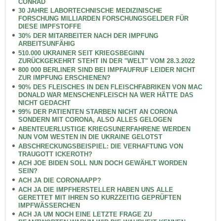
CONRAD
30 JAHRE LABORTECHNISCHE MEDIZINISCHE
FORSCHUNG MILLIARDEN FORSCHUNGSGELDER FÜR
DIESE IMPFSTOFFE
30% DER MITARBEITER NACH DER IMPFUNG
ARBEITSUNFÄHIG
510.000 UKRAINER SEIT KRIEGSBEGINN
ZURÜCKGEKEHRT STEHT IN DER "WELT" VOM 28.3.2022
800 000 BERLINER SIND BEI IMPFAUFRUF LEIDER NICHT
ZUR IMPFUNG ERSCHIENEN?
90% DES FLEISCHES IN DEN FLEISCHFABRIKEN VON MAC
DONALD WAR MENSCHENFLEISCH NA WER HÄTTE DAS
NICHT GEDACHT
99% DER PATIENTEN STARBEN NICHT AN CORONA
SONDERN MIT CORONA, ALSO ALLES GELOGEN
ABENTEUERLUSTIGE KRIEGSUNERFAHRENE WERDEN
NUN VOM WESTEN IN DIE UKRAINE GELOTST
ABSCHRECKUNGSBEISPIEL: DIE VERHAFTUNG VON
TRAUGOTT ICKEROTH?
ACH JOE BIDEN SOLL NUN DOCH GEWÄHLT WORDEN
SEIN?
ACH JA DIE CORONAAPP?
ACH JA DIE IMPFHERSTELLER HABEN UNS ALLE
GERETTET MIT IHREN SO KURZZEITIG GEPRÜFTEN
IMPFWÄSSERCHEN
ACH JA UM NOCH EINE LETZTE FRAGE ZU