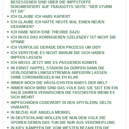
BESESSENEN SIND ÜBER DIE IMPFSTOFFE
DOKUMENTIERT AUF TRAUGOTTS SEITE: "DER STURM
IST DA"
ICH GLAUBE ICH HABS KAPIERT
ICH GLAUBE ICH HATTE HEUTE MAL EINEN NEUEN
GEDANKEN?
ICH HABE NOCH EINE THEORIE DAZU
ICH MUSS DAS KORRIGIEREN SZELENZKY IST NICHT DIE
SPINNE
ICH VERFOLGE GERADE DEN PROZESS UM DIDY
ICH VERSTEHE ES NICHT WARUM DIE SICH HABEN
IMPFEN LASSEN
ICH WEISS JETZT WIE ES PASSIEREN KONNTE
IM ERNST HAPPEL STADION DA DÜRFEN DANN DIE
VERLOGENEN LINKSEXTREMEN ABFEIERN LASSEN
OHNE CORONAREGELN NA EH KLAR
IMMER NOCH DIE HÄSSLICHSTEN BABYS DER WELT
IMMER NOCH WIRD SIND DAS VOLK DAS SIE SEIT EIN EIN
HALB JAHREN VERARSCHEN DIE FASCHISTEN WENN ES
SICH WEHRT
IMPFSCHÄDEN CODEWORT IN DEN SPITÄLERN: DELTA
VARIANTE
IN BEZUG AUF ANGELA MERKEL
IN DEUTSCHLAND WOLLEN SIE NUN DEM VOLK DIE
SPOREN GEBEN DAS TUN DIE NUR AUS VERZWEIFLUNG
IN KIEV KÄMPFEN DIE VOM WESTEN BEZAHLTEN DIE