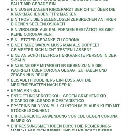
FÄLLT MIR GERADE EIN
EIN EUGEN JANZEN KINDERARZT BERICHTET ÜBER DIE
KRANKMACHENDEN FFP2 MASKEN
EIN TROST: DIE SEELENLOSEN ZERBRECHEN AN IHRER
EIGENEN SEELENLOSIGKEIT
EIN VIROLOGE AUS KALIFORNIEN BESTÄTIGT ES GIBT
KEINE CORONAVIREN!
EIN LETZTER GEDANKE ZU CORONA
EINE FRAGE WARUM MUSS MAN ALS DOPPELT
GEIMPFTER SICH NICHT TESTEN LASSEN?
EINE AN SCHÜTTELFROST ERKRANKTE PERSON IN DER
S-BAHN
EINZELNE ORF MITARBEITER GEBEN ZU NIE DIE
WAHRHEIT ÜBER CORONA GESAGT ZU HABEN UND
ZEIGEN NUN REUHE
ELISABETH DODERERS EINFLUSS AUF DIE
MEDIENDEBATTEN NACH DER KI
EMMA ARTIKEL
ENTGIFTUNGSPROTOKOLL GEGEN GRAPHENOXID
RICARDO DELGRADO BIOESTADISTICO
EPSTEINS BILD VON BILL CLINTON IM BLAUEN KLEID MIT
STÖCKELSCHUHEN?
ERFOLGREICHE ANWENDUNG VON CDL GEGEN CORONA
IN MEXIKO
ERPRESSUNGSMETHODEN DURCH DIE REGIERUNGS-
MAFIA: LASS DICH IMPFEN UND DU KRIEGST UNSERE