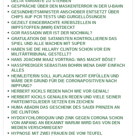
DELTA VARIANTE ZU STERBEN
GESPRÄCHE ÜBER DEN MASKENTERROR IN DER U-BAHN
GESUNDHEITSMINISTER ANSCHOBER ENTSETZT ÜBER
CHIPS AUF PCR TESTS UND GURGELLÖSUNGEN
GEZIELT EINGEBRACHTE KREBSZELLEN IN
IMPFSTOFFEN (MMR) ENTDECKT
GOR RASSADIN WER IST DER NOCHMAL?
GRATULATION DIE SATANISTEN KONTROLLIEREN DAS
SPIEL UND ALLE MACHEN MIT SUPER
HABEN SIE DIE HILLARY CLINTON SCHON VOR EIN
MILITÄRTRIBUNAL GESTELLT?
HANS JOACHIM MAAZ VORTRAG: WAS MACHT BÖSE?
HASSPREDIGER SEBASTIAN BOHRN MENA DARF EINFACH
ALLES
HEIMLEITERIN SOLL AUFLAGEN NICHT ERFÜLLEN UND
WÄRE DER GRUND FÜR DIE CORONAPOSITIVEN NACH
IMPFUNG?
HERBERT KICKLS REDEN NACH WIE VOR GENIAL!
HERBERT KICKLS GENIALEN REDEN UND VIELE SEINER
PARTEIMITGLIEDER SETZEN EIN ZEICHEN
HUMA ABADIN DAS GESCHENK DES SAUDI PRINZEN AN
DIE CLINTONS
HYDOXYCHLOROQUIN UND ZINK GEGEN CORONA SCHON
VON ANFANG AN BEKANNT WARUM WIRD DAS VON DEN
MEDIEN VERSCHWIEGEN?
HYPNOSE MIT ZWEI FRAUEN DIE VOM TEUFEL