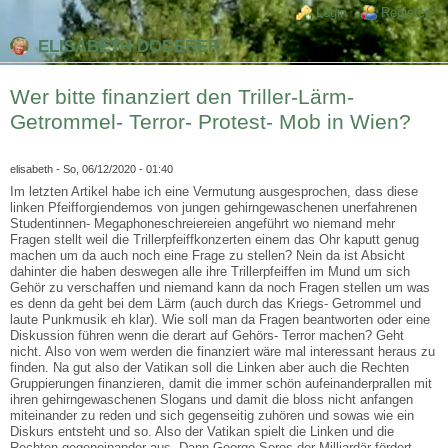
Direkt zum Inhalt
Skip to search
Login links
Login
Register
ELISABETH DODERER
Wer bitte finanziert den Triller-Lärm-
Getrommel- Terror- Protest- Mob in Wien?
elisabeth
- So, 06/12/2020 - 01:40
Im letzten Artikel habe ich eine Vermutung ausgesprochen, dass diese
linken Pfeifforgiendemos von jungen gehirngewaschenen unerfahrenen
Studentinnen- Megaphoneschreiereien angeführt wo niemand mehr
Fragen stellt weil die Trillerpfeiffkonzerten einem das Ohr kaputt genug
machen um da auch noch eine Frage zu stellen? Nein da ist Absicht
dahinter die haben deswegen alle ihre Trillerpfeiffen im Mund um sich
Gehör zu verschaffen und niemand kann da noch Fragen stellen um was
es denn da geht bei dem Lärm (auch durch das Kriegs- Getrommel und
laute Punkmusik eh klar). Wie soll man da Fragen beantworten oder eine
Diskussion führen wenn die derart auf Gehörs- Terror machen? Geht
nicht. Also von wem werden die finanziert wäre mal interessant heraus zu
finden. Na gut also der Vatikan soll die Linken aber auch die Rechten
Gruppierungen finanzieren, damit die immer schön aufeinanderprallen mit
ihren gehirngewaschenen Slogans und damit die bloss nicht anfangen
miteinander zu reden und sich gegenseitig zuhören und sowas wie ein
Diskurs entsteht und so. Also der Vatikan spielt die Linken und die
Rechten gegeneinander aus. Dann George Soros der Milliardär fördert