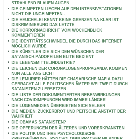
STRAHLEND BLAUEN AUGEN
DIE GEIMPFTEN LIEGEN AUF DEN INTENSIVSTATIONEN
NICHT DIE UNGEIMPFTEN..
DIE HEUCHELEI KENNT KEINE GRENZEN NA KLAR IST
DISKRIMINIERUNG DAS LETZTE
DIE HORRORNACHRICHT VOM WOCHENBLICK
KOMMENTIEREN
DIE IDENTITÄTSSCHWINDEL DIE DURCH DAS INTERNET
MÖGLICH WURDE
DIE KÜNSTLER DIE SICH DEN WÜNSCHEN DER
SATANISCH-PÄDOPHILEN ELITE BEDIENT
DIE LEBENSMITTELINDUSTRIE?
DIE LEICHEN DER CORONALÜGENPROPAGANDA KOMMEN
NUN ALLE ANS LICHT
DIE LEMURIER HÄTTEN DIE CHASARISCHE MAFIA DAZU
GEBRACHT ALLE POLITISCHEN ÄMTER WELTWEIT DURCH
SATANISTEN ZU ERSETZEN
DIE LISTE DER DOKUMENTIERTEN NEBENWIRKUNGEN
NACH COVIDIMPFUNGEN WIRD IMMER LÄNGER
DIE LÜGENMEDIEN ÜBERBIETEN SICH SELBER
DIE MEDIEN: ZUCKERBROT UND PEITSCHE ANSTATT DER
WAHRHEIT
DIE OBAMAS SATANISTEN?
DIE OPFERUNGEN DER ÄLTEREN UND VORERKRANKTEN
DIE POLITIK UND IHRE PSYCHOLOGISCHE
KRIEGSFÜHRUNG - PSYCHOLOGIN PRACHER-HILANDER