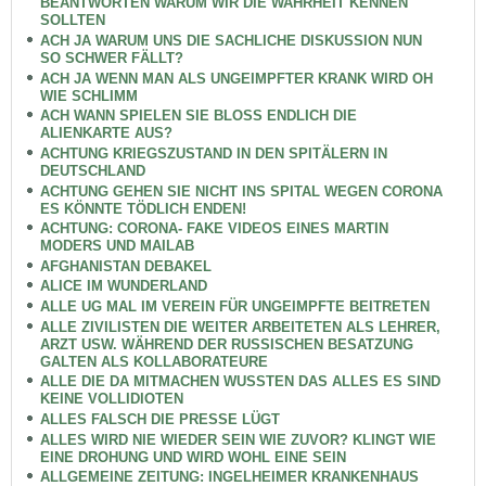
BEANTWORTEN WARUM WIR DIE WAHRHEIT KENNEN
SOLLTEN
ACH JA WARUM UNS DIE SACHLICHE DISKUSSION NUN
SO SCHWER FÄLLT?
ACH JA WENN MAN ALS UNGEIMPFTER KRANK WIRD OH
WIE SCHLIMM
ACH WANN SPIELEN SIE BLOSS ENDLICH DIE
ALIENKARTE AUS?
ACHTUNG KRIEGSZUSTAND IN DEN SPITÄLERN IN
DEUTSCHLAND
ACHTUNG GEHEN SIE NICHT INS SPITAL WEGEN CORONA
ES KÖNNTE TÖDLICH ENDEN!
ACHTUNG: CORONA- FAKE VIDEOS EINES MARTIN
MODERS UND MAILAB
AFGHANISTAN DEBAKEL
ALICE IM WUNDERLAND
ALLE UG MAL IM VEREIN FÜR UNGEIMPFTE BEITRETEN
ALLE ZIVILISTEN DIE WEITER ARBEITETEN ALS LEHRER,
ARZT USW. WÄHREND DER RUSSISCHEN BESATZUNG
GALTEN ALS KOLLABORATEURE
ALLE DIE DA MITMACHEN WUSSTEN DAS ALLES ES SIND
KEINE VOLLIDIOTEN
ALLES FALSCH DIE PRESSE LÜGT
ALLES WIRD NIE WIEDER SEIN WIE ZUVOR? KLINGT WIE
EINE DROHUNG UND WIRD WOHL EINE SEIN
ALLGEMEINE ZEITUNG: INGELHEIMER KRANKENHAUS