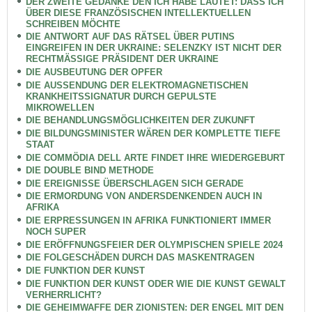
DER ZWEITE GEDANKE DEN ICH HABE LAUTET: DASS ICH
ÜBER DIESE FRANZÖSISCHEN INTELLEKTUELLEN
SCHREIBEN MÖCHTE
DIE ANTWORT AUF DAS RÄTSEL ÜBER PUTINS
EINGREIFEN IN DER UKRAINE: SELENZKY IST NICHT DER
RECHTMÄSSIGE PRÄSIDENT DER UKRAINE
DIE AUSBEUTUNG DER OPFER
DIE AUSSENDUNG DER ELEKTROMAGNETISCHEN
KRANKHEITSSIGNATUR DURCH GEPULSTE
MIKROWELLEN
DIE BEHANDLUNGSMÖGLICHKEITEN DER ZUKUNFT
DIE BILDUNGSMINISTER WÄREN DER KOMPLETTE TIEFE
STAAT
DIE COMMÖDIA DELL ARTE FINDET IHRE WIEDERGEBURT
DIE DOUBLE BIND METHODE
DIE EREIGNISSE ÜBERSCHLAGEN SICH GERADE
DIE ERMORDUNG VON ANDERSDENKENDEN AUCH IN
AFRIKA
DIE ERPRESSUNGEN IN AFRIKA FUNKTIONIERT IMMER
NOCH SUPER
DIE ERÖFFNUNGSFEIER DER OLYMPISCHEN SPIELE 2024
DIE FOLGESCHÄDEN DURCH DAS MASKENTRAGEN
DIE FUNKTION DER KUNST
DIE FUNKTION DER KUNST ODER WIE DIE KUNST GEWALT
VERHERRLICHT?
DIE GEHEIMWAFFE DER ZIONISTEN: DER ENGEL MIT DEN