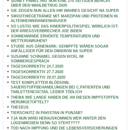
SIDNEY PAWEL HAT NUN EINE 270 SEITIGEN BERICHT
ÜBER DEN WAHLBETRUG 2020
SIE ZEIGEN NUN ALLEN IHR WAHRES GESICHT NA SUPER
SMOOTHIEGETRÄNKE MIT MARZIPAN UND PROTEINEN IN
ALTENHEIMKRANKENHÄUSER
SO LUSTIG WIE DAS KINDERPOLITIKSPIEL WIRKLICH IST:
DER KRIEGSVERBRECHER JOE BIDEN
SONNENWINDE ERHÖHTE TEMPERATUREN UND
WETTERUNRUHEN?
STUDIE AUS DÄNEMARK: GEIMPFTE WÄREN SOGAR
ANFÄLLIGER FÜR DEN OMIKRON NA SUPER
SUSANNE SCHNABEL GEGEN KICKL IM
SOMMERGESPRÄCH
TAGESKORREKTIV 24.7.2020
TAGESKORREKTIV 27.7.2020
TAGESKORREKTIV 29.07.2020
TEST KOMPLETTER BLÖDSINN,
SAUERSTOFFBEHANDLUNGEN BEI C.PATIENTEN UND
TABLETTENCOCTAIL LEIDER TÖDLICH
THEMA WIE LANGE HABEN DIE AN DIESEN IMPFSTOFFEN
HERUMGETÜFTELT?
THESEUS
TIERSCHUTZ IN PAKISTAN IN PUNJAB?
TJA NUN WIRD HERAUSKOMMEN WER HINTER DEN
LÜGENMEDIEN DENN SO STEHT????
TOD NACH IMPFUNG UND DIE LEBENSVERSICHERUNGEN