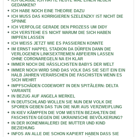
ICH GLAUBE ICH HATTE HEUTE MAL EINEN NEUEN
GEDANKEN?
ICH HABE NOCH EINE THEORIE DAZU
ICH MUSS DAS KORRIGIEREN SZELENZKY IST NICHT DIE
SPINNE
ICH VERFOLGE GERADE DEN PROZESS UM DIDY
ICH VERSTEHE ES NICHT WARUM DIE SICH HABEN
IMPFEN LASSEN
ICH WEISS JETZT WIE ES PASSIEREN KONNTE
IM ERNST HAPPEL STADION DA DÜRFEN DANN DIE
VERLOGENEN LINKSEXTREMEN ABFEIERN LASSEN
OHNE CORONAREGELN NA EH KLAR
IMMER NOCH DIE HÄSSLICHSTEN BABYS DER WELT
IMMER NOCH WIRD SIND DAS VOLK DAS SIE SEIT EIN EIN
HALB JAHREN VERARSCHEN DIE FASCHISTEN WENN ES
SICH WEHRT
IMPFSCHÄDEN CODEWORT IN DEN SPITÄLERN: DELTA
VARIANTE
IN BEZUG AUF ANGELA MERKEL
IN DEUTSCHLAND WOLLEN SIE NUN DEM VOLK DIE
SPOREN GEBEN DAS TUN DIE NUR AUS VERZWEIFLUNG
IN KIEV KÄMPFEN DIE VOM WESTEN BEZAHLTEN DIE
FASCHISTEN GEGEN DIE UKRAINISCHE BEVÖLKERUNG?
IN DER IKONENMALEREI DIE MUTTER UND KIND
BEZIEHUNG
INFOS AN ALLE DIE SCHON KAPIERT HABEN DASS SIE