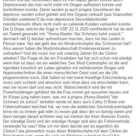
Depressionen die man nicht mehr mit Drogen aufheitern konnte und
kontrollieren konnte. Daher wurden ja auch jüngere Sexsklaven die
depressiv wurden sofort getötet und ihre Organe verkauft (aus finanziellen
Gründen zweiteres?) da man depressive Sexsoldatenkinder
männlicherseits öfters nicht mehr an zahlende Kunden verkaufen konnte.
Die Q-Drops welche die Siggi in VDP 22.11.2020 veröffentlicht hat da wird
ein Tweed gesendet mit: "Huma Abedin: Der Schmerz kehrt zurück."
demnach will Q darüber aufmerksam machen, dass sie das Leiden in
Person wäre. Nur wie geht das ein Mindcontrolopfer das Schmerzen hat?
Also warum haben die Muslimbruderschaft Kindersexsklaven zu
verkaufen? Und die muss nun seit zwanzig Jahren für die Clinton
arbeiten? Die Frage ob die ein Privatleben hat hat sich schon mal erledigt
wenn klar ist dass sie ein weibliches Sex Mind Controlopfer ist die wird
irgendwie künstlich am Leben gehalten mit wohldosierten Drogen und
Hypnosetechniken die einen menschlichen Geist rund um die Uhr
programmieren kann, Diät halten ist hier keine freiwillige Entscheidung sie
muss sehr schlank und attracktiv sein ohne dass sie entscheiden kann,
was sie essen darf und was nicht. Wahrscheinlich wird die mit
Powerfooddrogen gefüttert die die Frau immer gut aussehen lassen und
ihr Körper jung halten kann. was mir a propos (Huma Abedin) "der
Schmerz ist zurück" einfallen würde ist dass auch Cathy O´Brien von
Foltermethoden berichtet hat, wo man die weiblichen Sexmindcontrolopfer
extra nix zu trinken gab oder zu essen gab dass die so durstig waren und
dann weniger darauf achteten was sie tranken bei ihren diversen Events.
Der ständige Durst und der ständige Hunger wird also als Foltermethode
verwendet für was? Was ich mir dann dachte wer ist eigentlich die
Clinton? wie jämmerlich muss deren Bilderbuchehe mit dem Clinton als
Präsidenten sein, wenn die sich ein Mädchen schenken lässt? Ein