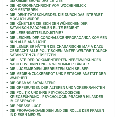
DISKRIMINIERUNG DAS LETZTE
DIE HORRORNACHRICHT VOM WOCHENBLICK
KOMMENTIEREN
DIE IDENTITÄTSSCHWINDEL DIE DURCH DAS INTERNET
MÖGLICH WURDE
DIE KÜNSTLER DIE SICH DEN WÜNSCHEN DER
SATANISCH-PÄDOPHILEN ELITE BEDIENT
DIE LEBENSMITTELINDUSTRIE?
DIE LEICHEN DER CORONALÜGENPROPAGANDA KOMMEN
NUN ALLE ANS LICHT
DIE LEMURIER HÄTTEN DIE CHASARISCHE MAFIA DAZU
GEBRACHT ALLE POLITISCHEN ÄMTER WELTWEIT DURCH
SATANISTEN ZU ERSETZEN
DIE LISTE DER DOKUMENTIERTEN NEBENWIRKUNGEN
NACH COVIDIMPFUNGEN WIRD IMMER LÄNGER
DIE LÜGENMEDIEN ÜBERBIETEN SICH SELBER
DIE MEDIEN: ZUCKERBROT UND PEITSCHE ANSTATT DER
WAHRHEIT
DIE OBAMAS SATANISTEN?
DIE OPFERUNGEN DER ÄLTEREN UND VORERKRANKTEN
DIE POLITIK UND IHRE PSYCHOLOGISCHE
KRIEGSFÜHRUNG - PSYCHOLOGIN PRACHER-HILANDER
IM GESPRÄCH!
DIE PRESSE LÜGT
DIE PROPAGANDAMEDIEN UND DIE ROLLE DER FRAUEN
IN DIESEN MEDIEN