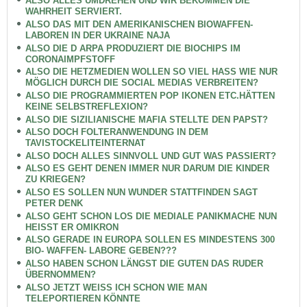
ALSO ALLES UMDREHEN UND WIR BEKOMMEN DIE
WAHRHEIT SERVIERT.
ALSO DAS MIT DEN AMERIKANISCHEN BIOWAFFEN-
LABOREN IN DER UKRAINE NAJA
ALSO DIE D ARPA PRODUZIERT DIE BIOCHIPS IM
CORONAIMPFSTOFF
ALSO DIE HETZMEDIEN WOLLEN SO VIEL HASS WIE NUR
MÖGLICH DURCH DIE SOCIAL MEDIAS VERBREITEN?
ALSO DIE PROGRAMMIERTEN POP IKONEN ETC.HÄTTEN
KEINE SELBSTREFLEXION?
ALSO DIE SIZILIANISCHE MAFIA STELLTE DEN PAPST?
ALSO DOCH FOLTERANWENDUNG IN DEM
TAVISTOCKELITEINTERNAT
ALSO DOCH ALLES SINNVOLL UND GUT WAS PASSIERT?
ALSO ES GEHT DENEN IMMER NUR DARUM DIE KINDER
ZU KRIEGEN?
ALSO ES SOLLEN NUN WUNDER STATTFINDEN SAGT
PETER DENK
ALSO GEHT SCHON LOS DIE MEDIALE PANIKMACHE NUN
HEISST ER OMIKRON
ALSO GERADE IN EUROPA SOLLEN ES MINDESTENS 300
BIO- WAFFEN- LABORE GEBEN???
ALSO HABEN SCHON LÄNGST DIE GUTEN DAS RUDER
ÜBERNOMMEN?
ALSO JETZT WEISS ICH SCHON WIE MAN
TELEPORTIEREN KÖNNTE