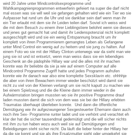
wird 20 Jahre unter Mindcontrolsexprogramme und
Wahlkampagnienprogrammen entwerferin gefeiert na super die darf nicht
mal essen was sie will weil sie gefangen gehalten wird wie ein Tier wo sie
Aufpasser hat rund um die Uhr und sie dankbar sein darf wenn man ihr
ein Tier erlaubt mit dem sie ihr Leiden teilen darf. Soviel ich weiss wird
die mit dem Besuch zu einem ihrer Lieblingstiere belohnt wenn sie dieses
und jenes gut gemacht hat und damit ihr Leidenspotenzial nicht komplett
ausgeschöpft wird und sie ein wenig Entspannung braucht um ihr
komplett von ihren Programmierern gemangtes Leben als Gefangene
unter Mind Control ein wenig auf zu heitern und sie jung zu halten. Auf
einem Foto wo sie mit der Hillary Clinton unterwegs war da sieht man wie
jung sie ist und ist entsetzt, wenn man weiss dass sie ein lebendiges
Geschenk an die pädophile Hillary war und die alles mit ihr machen
konnte was ihr beliebte da sie ja wie auf einem Computer auf alle
Mindcontrol Programme Zugriff hatte und jedes Programm aufrufen
konnte wie ihr danach war also eine komplette Sexsklavin etc. ohhhhje
die aber von ihren Bewachern immer wieder beschützt wird damit sie
nicht zu viel von der Kleinen verlangt um sie nicht kaputt zu machen wie
bei einem Spielzeug und die die Kleine dann immer wieder in die
Aufwärmstation bringen mussten wo sie ihr positive Programme drauf
laden mussten damit die sich von dem was sie bei der Hillary erlebten
Traumatas überhaupt überleben konnte. Und dann die öffentliche
Demütigung wie ihr aufgezwungener Sexgesteuerter Ehemann dann auch
noch ihre Sex- Programme runter ladet und sie verhönt und verachtet eh
klar der hat die sicher tausendmal gedemütigt und die will sicher nichts
mit ihm zu tun haben wozu auch weil sie auf Demütigungen und
Beleidigungen steht sicher nicht. Da läuft die lieber hinter der Hillary her
da die sie kennt und sie als ihre Ersatzmutter sieht oder umgekehrt sie