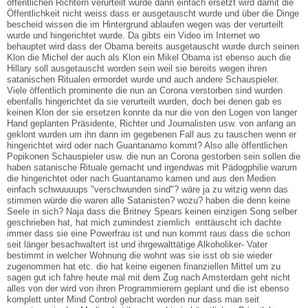
öffentlichen Richtern verurteilt wurde dann einfach ersetzt wird damit die
Öffentlichkeit nicht weiss dass er ausgetauscht wurde und über die Dinge
bescheid wissen die im Hintergrund ablaufen wegen was der verurteilt
wurde und hingerichtet wurde. Da gibts ein Video im Internet wo
behauptet wird dass der Obama bereits ausgetauscht wurde durch seinen
Klon die Michel der auch als Klon ein Mikel Obama ist ebenso auch die
Hillary soll ausgetauscht worden sein weil sie bereits wegen ihren
satanischen Ritualen ermordet wurde und auch andere Schauspieler.
Viele öffentlich prominente die nun an Corona verstorben sind wurden
ebenfalls hingerichtet da sie verurteilt wurden, doch bei denen gab es
keinen Klon der sie ersetzen konnte da nur die von den Logen von langer
Hand geplanten Präsidente, Richter und Journalisten usw. von anfang an
geklont wurden um ihn dann im gegebenen Fall aus zu tauschen wenn er
hingerichtet wird oder nach Guantanamo kommt? Also alle öffentlichen
Popikonen Schauspieler usw. die nun an Corona gestorben sein sollen die
haben satanische Rituale gemacht und irgendwas mit Pädogphilie warum
die hingerichtet oder nach Guantanamo kamen und aus den Medien
einfach schwuuuups "verschwunden sind"? wäre ja zu witzig wenn das
stimmen würde die waren alle Satanisten? wozu? haben die denn keine
Seele in sich? Naja dass die Britney Spears keinen einzigen Song selber
geschrieben hat, hat mich zumindest ziemlich enttäuscht ich dachte
immer dass sie eine Powerfrau ist und nun kommt raus dass die schon
seit länger besachwaltert ist und ihrgewalttätige Alkoholiker- Vater
bestimmt in welcher Wohnung die wohnt was sie isst ob sie wieder
zugenommen hat etc. die hat keine eigenen finanziellen Mittel um zu
sagen gut ich fahre heute mal mit dem Zug nach Amsterdam geht nicht
alles von der wird von ihren Programmierern geplant und die ist ebenso
komplett unter Mind Control gebracht worden nur dass man seit