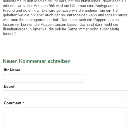
neuestems in den Medien bei ihr versucht ein künstliches Privatleben zu
erfinden wo voller Hohn erzählt wird sie hätte nun eine Bodyguard als
Freund und so eh klar. Die wird genauso wie die anderen wie ein Tier
gehalten wo die nix aber auch gar nix entscheiden kann und tanzen muss
was man ihr einprogrammiert hat. Das nennt sich die Puppen tanzen
lassen wir können die Puppen tanzen lassen das sind dann wohl die
Illuminatiorden in Amerika, die solche Sätze immer scho super lustig
fanden?
Neuen Kommentar schreiben
Ihr Name
Betreff
Comment
*