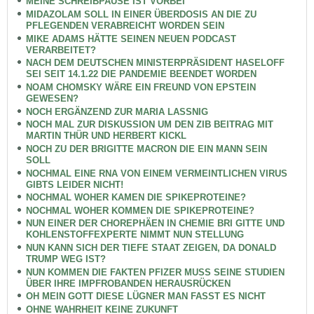
MEINE SCHREIBPAUSE IST VORBEI
MIDAZOLAM SOLL IN EINER ÜBERDOSIS AN DIE ZU
PFLEGENDEN VERABREICHT WORDEN SEIN
MIKE ADAMS HÄTTE SEINEN NEUEN PODCAST
VERARBEITET?
NACH DEM DEUTSCHEN MINISTERPRÄSIDENT HASELOFF
SEI SEIT 14.1.22 DIE PANDEMIE BEENDET WORDEN
NOAM CHOMSKY WÄRE EIN FREUND VON EPSTEIN
GEWESEN?
NOCH ERGÄNZEND ZUR MARIA LASSNIG
NOCH MAL ZUR DISKUSSION UM DEN ZIB BEITRAG MIT
MARTIN THÜR UND HERBERT KICKL
NOCH ZU DER BRIGITTE MACRON DIE EIN MANN SEIN
SOLL
NOCHMAL EINE RNA VON EINEM VERMEINTLICHEN VIRUS
GIBTS LEIDER NICHT!
NOCHMAL WOHER KAMEN DIE SPIKEPROTEINE?
NOCHMAL WOHER KOMMEN DIE SPIKEPROTEINE?
NUN EINER DER CHOREPHÄEN IN CHEMIE BRI GITTE UND
KOHLENSTOFFEXPERTE NIMMT NUN STELLUNG
NUN KANN SICH DER TIEFE STAAT ZEIGEN, DA DONALD
TRUMP WEG IST?
NUN KOMMEN DIE FAKTEN PFIZER MUSS SEINE STUDIEN
ÜBER IHRE IMPFROBANDEN HERAUSRÜCKEN
OH MEIN GOTT DIESE LÜGNER MAN FASST ES NICHT
OHNE WAHRHEIT KEINE ZUKUNFT