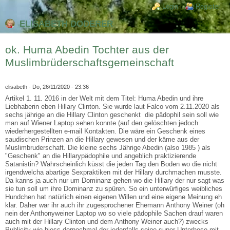
Direkt zum Inhalt
Skip to search
Login links
Login
Register
ELISABETH DODERER
ok. Huma Abedin Tochter aus der
Muslimbrüderschaftsgemeinschaft
elisabeth
- Do, 26/11/2020 - 23:36
Artikel 1. 11. 2016 in der Welt mit dem Titel: Huma Abedin und ihre
Liebhaberin eben Hillary Clinton. Sie wurde laut Falco vom 2.11.2020 als
sechs jährige an die Hillary Clinton geschenkt die pädophil sein soll wie
man auf Wiener Laptop sehen konnte (auf den gelöschten jedoch
wiederhergestellten e-mail Kontakten. Die wäre ein Geschenk eines
saudischen Prinzen an die Hillary gewesen und der käme aus der
Muslimbruderschaft. Die kleine sechs Jährige Abedin (also 1985 ) als
"Geschenk" an die Hillarypädophile und angeblich praktizierende
Satanistin? Wahrscheinlich küsst die jeden Tag den Boden wo die nicht
irgendwelcha abartige Sexpraktiken mit der Hillary durchmachen musste.
Da kanns ja auch nur um Dominanz gehen wo die Hillary der nur sagt was
sie tun soll um ihre Dominanz zu spüren. So ein unterwürfiges weibliches
Hundchen hat natürlich einen eigenen Willen und eine eigene Meinung eh
klar. Daher war ihr auch ihr zugesprochener Ehemann Anthony Weiner (oh
nein der Anthonyweiner Laptop wo so viele pädophile Sachen drauf waren
auch mit der Hillary Clinton und dem Anthony Weiner auch?) zwecks
Publicity wie hiess dernochmal der jedenfalls seine super Unterhose mit