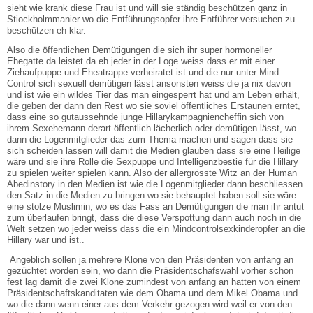
sieht wie krank diese Frau ist und will sie ständig beschützen ganz in
Stiockholmmanier wo die Entführungsopfer ihre Entführer versuchen zu
beschützen eh klar.
Also die öffentlichen Demütigungen die sich ihr super hormoneller
Ehegatte da leistet da eh jeder in der Loge weiss dass er mit einer
Ziehaufpuppe und Eheatrappe verheiratet ist und die nur unter Mind
Control sich sexuell demütigen lässt ansonsten weiss die ja nix davon
und ist wie ein wildes Tier das man eingesperrt hat und am Leben erhält,
die geben der dann den Rest wo sie soviel öffentliches Erstaunen erntet,
dass eine so gutaussehnde junge Hillarykampagniencheffin sich von
ihrem Sexehemann derart öffentlich lächerlich oder demütigen lässt, wo
dann die Logenmitglieder das zum Thema machen und sagen dass sie
sich scheiden lassen will damit die Medien glauben dass sie eine Heilige
wäre und sie ihre Rolle die Sexpuppe und Intelligenzbestie für die Hillary
zu spielen weiter spielen kann. Also der allergrösste Witz an der Human
Abedinstory in den Medien ist wie die Logenmitglieder dann beschliessen
den Satz in die Medien zu bringen wo sie behauptet haben soll sie wäre
eine stolze Muslimin, wo es das Fass an Demütigungen die man ihr antut
zum überlaufen bringt, dass die diese Verspottung dann auch noch in die
Welt setzen wo jeder weiss dass die ein Mindcontrolsexkinderopfer an die
Hillary war und ist..
Angeblich sollen ja mehrere Klone von den Präsidenten von anfang an
gezüchtet worden sein, wo dann die Präsidentschafswahl vorher schon
fest lag damit die zwei Klone zumindest von anfang an hatten von einem
Präsidentschaftskanditaten wie dem Obama und dem Mikel Obama und
wo die dann wenn einer aus dem Verkehr gezogen wird weil er von den