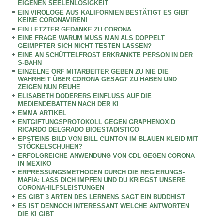
EIGENEN SEELENLOSIGKEIT
EIN VIROLOGE AUS KALIFORNIEN BESTÄTIGT ES GIBT
KEINE CORONAVIREN!
EIN LETZTER GEDANKE ZU CORONA
EINE FRAGE WARUM MUSS MAN ALS DOPPELT
GEIMPFTER SICH NICHT TESTEN LASSEN?
EINE AN SCHÜTTELFROST ERKRANKTE PERSON IN DER
S-BAHN
EINZELNE ORF MITARBEITER GEBEN ZU NIE DIE
WAHRHEIT ÜBER CORONA GESAGT ZU HABEN UND
ZEIGEN NUN REUHE
ELISABETH DODERERS EINFLUSS AUF DIE
MEDIENDEBATTEN NACH DER KI
EMMA ARTIKEL
ENTGIFTUNGSPROTOKOLL GEGEN GRAPHENOXID
RICARDO DELGRADO BIOESTADISTICO
EPSTEINS BILD VON BILL CLINTON IM BLAUEN KLEID MIT
STÖCKELSCHUHEN?
ERFOLGREICHE ANWENDUNG VON CDL GEGEN CORONA
IN MEXIKO
ERPRESSUNGSMETHODEN DURCH DIE REGIERUNGS-
MAFIA: LASS DICH IMPFEN UND DU KRIEGST UNSERE
CORONAHILFSLEISTUNGEN
ES GIBT 3 ARTEN DES LERNENS SAGT EIN BUDDHIST
ES IST DENNOCH INTERESSANT WELCHE ANTWORTEN
DIE KI GIBT