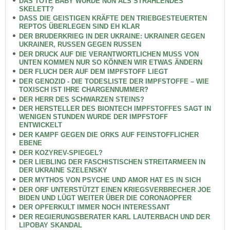
DAS TOTE BABY WURDE NUN ALS STRAHLENDES
SKELETT?
DASS DIE GEISTIGEN KRÄFTE DEN TRIEBGESTEUERTEN
REPTOS ÜBERLEGEN SIND EH KLAR
DER BRUDERKRIEG IN DER UKRAINE: UKRAINER GEGEN
UKRAINER, RUSSEN GEGEN RUSSEN
DER DRUCK AUF DIE VERANTWORTLICHEN MUSS VON
UNTEN KOMMEN NUR SO KÖNNEN WIR ETWAS ÄNDERN
DER FLUCH DER AUF DEM IMPFSTOFF LIEGT
DER GENOZID - DIE TODESLISTE DER IMPFSTOFFE – WIE
TOXISCH IST IHRE CHARGENNUMMER?
DER HERR DES SCHWARZEN STEINS?
DER HERSTELLER DES BIONTECH IMPFSTOFFES SAGT IN
WENIGEN STUNDEN WURDE DER IMPFSTOFF
ENTWICKELT
DER KAMPF GEGEN DIE ORKS AUF FEINSTOFFLICHER
EBENE
DER KOZYREV-SPIEGEL?
DER LIEBLING DER FASCHISTISCHEN STREITARMEEN IN
DER UKRAINE SZELENSKY
DER MYTHOS VON PSYCHE UND AMOR HAT ES IN SICH
DER ORF UNTERSTÜTZT EINEN KRIEGSVERBRECHER JOE
BIDEN UND LÜGT WEITER ÜBER DIE CORONAOPFER
DER OPFERKULT IMMER NOCH INTERESSANT
DER REGIERUNGSBERATER KARL LAUTERBACH UND DER
LIPOBAY SKANDAL