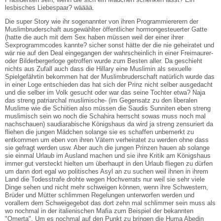
lesbisches Liebespaar? wääää.
Die super Story wie ihr sogenannter von ihren Programmiererern der
Muslimbruderschaft ausgewählter öffentlicher hormongesteuerter Gatte
(hatte die auch mit dem Sex haben müssen weil der einer ihrer
Sexprogrammcodes kannte? sicher sonst hätte der die nie geheiratet und
wär nie auf den Deal eingegangen der wahrscheinlich in einer Freimaurer-
oder Bilderbergerloge getroffen wurde zum Besten aller. Da geschieht
nichts aus Zufall auch dass die Hillary eine Muslimin als sexuelle
Spielgefährtin bekommen hat der Muslimbruderschaft natürlich wurde das
in einer Loge entschieden das hat sich der Prinz nicht selber ausgedacht
und die selber im Volk gesucht oder war das seine Tochter etwa? Naja
das streng patriarchal muslimische- (im Gegensatz zu den liberalen
Muslime wie die Schiitien also müssen die Saudis Sunniten eben streng
muslimisch sein wo noch die Schahira herrscht sowas muss noch mal
nachschauen) saudiarabische Königshaus da wird ja streng zensuriert da
fliehen die jungen Mädchen solange sie es schaffen unbemerkt zu
entkommen um eben von ihren Vätern verheiratet zu werden ohne dass
sie gefragt werden usw. Aber auch die jungen Prinzen hauen ab solange
sie einmal Urlaub im Ausland machen und sie ihre Kritik am Königshaus
immer gut versteckt hielten um überhaupt in den Urlaub fliegen zu dürfen
um dann dort egal wo politisches Asyl an zu suchen weil ihnen in ihrem
Land die Todesstrafe drohte wegen Hochverrats nur weil sie sehr viele
Dinge sehen und nicht mehr schweigen können, wenn ihre Schwestern,
Brüder und Mütter schlimmen Regelungen unterworfen werden und
vorallem dem Schweigegebot das dort zehn mal schlimmer sein muss als
wo nochmal in der italienischen Mafia zum Beispiel der bekannten
"Omerta". Um es nochmal auf den Punkt zu bringen die Huma Abedin