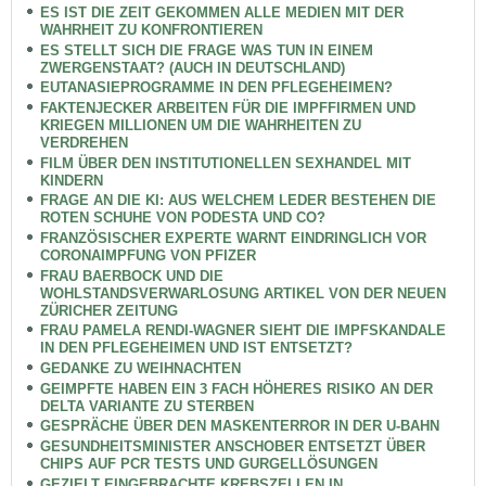
ES IST DIE ZEIT GEKOMMEN ALLE MEDIEN MIT DER
WAHRHEIT ZU KONFRONTIEREN
ES STELLT SICH DIE FRAGE WAS TUN IN EINEM
ZWERGENSTAAT? (AUCH IN DEUTSCHLAND)
EUTANASIEPROGRAMME IN DEN PFLEGEHEIMEN?
FAKTENJECKER ARBEITEN FÜR DIE IMPFFIRMEN UND
KRIEGEN MILLIONEN UM DIE WAHRHEITEN ZU
VERDREHEN
FILM ÜBER DEN INSTITUTIONELLEN SEXHANDEL MIT
KINDERN
FRAGE AN DIE KI: AUS WELCHEM LEDER BESTEHEN DIE
ROTEN SCHUHE VON PODESTA UND CO?
FRANZÖSISCHER EXPERTE WARNT EINDRINGLICH VOR
CORONAIMPFUNG VON PFIZER
FRAU BAERBOCK UND DIE
WOHLSTANDSVERWARLOSUNG ARTIKEL VON DER NEUEN
ZÜRICHER ZEITUNG
FRAU PAMELA RENDI-WAGNER SIEHT DIE IMPFSKANDALE
IN DEN PFLEGEHEIMEN UND IST ENTSETZT?
GEDANKE ZU WEIHNACHTEN
GEIMPFTE HABEN EIN 3 FACH HÖHERES RISIKO AN DER
DELTA VARIANTE ZU STERBEN
GESPRÄCHE ÜBER DEN MASKENTERROR IN DER U-BAHN
GESUNDHEITSMINISTER ANSCHOBER ENTSETZT ÜBER
CHIPS AUF PCR TESTS UND GURGELLÖSUNGEN
GEZIELT EINGEBRACHTE KREBSZELLEN IN