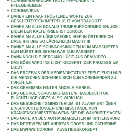
CORONAAUSBRÜCHE TROTZ IMPFUNGEN IN
PFLEGEHEIMEN
CORONAVIRUS
DAHER EIN PAAR TRÖSTENDE WORTE ZUR
GESCHEITERTEN IMPFPFLICHT VON TRAUGOTT
DANKE AN ALLE DONALD TRUMPRUFMORDMEDIEN: JOE
BIDEN DER KALTE KRIEG IST ZURÜCK
DANKE AN ALLE LÜGENMEDIEN HIER IN ÖSTERREICH
DASS IHR UNS SO LÄCHERLICH MACHT!!!!
DANKE AN ALLE SCHWACHSINNIGEN KLIMAFASCHISTEN
NUN MÜSST IHR SEHEN WAS NUN PASSIERT
DANN NOCH DIE BERGAMO LÜGE AUS DEM VIDEO
DAS BÖSE WIRD INS LICHT GEZERRT: DER PROZESS UM
DIDDY
DAS ERGEBNIS DER MEDIENDIKTATUR? FREUT EUCH NUR
DIE MENSCHEN SCHEINEN SICH NUN VOREINANDER ZU
FÜRCHTEN
DAS GEHEIMNIS HINTER ANGELA MERKEL
DAS GEORGE SOROS MIGRANTEN- HANDBUCH FÜR
FLÜCHTLINGE GIBTS ALSO WIRKLICH...
DAS GESUNDHEITSMINISTERIUM IST ALARMIERT ÜBER
EINSCHÜCHTERUNGEN UND MISSTÄNDE VON
KRANKENSCHWESTERN WENN SIE DIE WAHRHEIT SAGEN
DAS GUTE AN DEN AUFRÄUMARBEITEN IM HINTERGRUND
DAS INTERVIEW MIT ANDREAS GROSS UND CATHERINE
DAS MWFWG CORONA - AUSSTIEGSKONZEPT