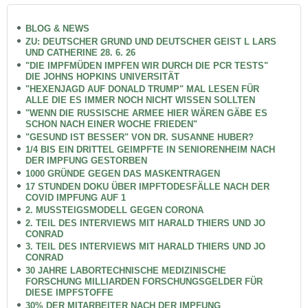
BLOG & NEWS
ZU: DEUTSCHER GRUND UND DEUTSCHER GEIST L LARS
UND CATHERINE 28. 6. 26
"DIE IMPFMÜDEN IMPFEN WIR DURCH DIE PCR TESTS"
DIE JOHNS HOPKINS UNIVERSITÄT
"HEXENJAGD AUF DONALD TRUMP" MAL LESEN FÜR
ALLE DIE ES IMMER NOCH NICHT WISSEN SOLLTEN
"WENN DIE RUSSISCHE ARMEE HIER WÄREN GÄBE ES
SCHON NACH EINER WOCHE FRIEDEN"
"GESUND IST BESSER" VON DR. SUSANNE HUBER?
1/4 BIS EIN DRITTEL GEIMPFTE IN SENIORENHEIM NACH
DER IMPFUNG GESTORBEN
1000 GRÜNDE GEGEN DAS MASKENTRAGEN
17 STUNDEN DOKU ÜBER IMPFTODESFÄLLE NACH DER
COVID IMPFUNG AUF 1
2. MUSSTEIGSMODELL GEGEN CORONA
2. TEIL DES INTERVIEWS MIT HARALD THIERS UND JO
CONRAD
3. TEIL DES INTERVIEWS MIT HARALD THIERS UND JO
CONRAD
30 JAHRE LABORTECHNISCHE MEDIZINISCHE
FORSCHUNG MILLIARDEN FORSCHUNGSGELDER FÜR
DIESE IMPFSTOFFE
30% DER MITARBEITER NACH DER IMPFUNG