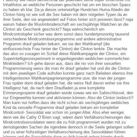
Inhaltfotos an weibliche Personen geschickt hat um ein bisschen Spass
zu haben eh klar. Da ja dieses unterwürfige Hundchen Huma Abedin der
Clinton hörig ist wie soll die Sex haben mit dem notgeilen Typen da an
ihrer Seite, den sie angewiedert auf Fotos hinter sich posieren lässt? naja
warum haben die Muslimbrüderschaft ein sechsjährige Mädchen an die
Clinton als Geschenk geschickt? Naja wahrscheinlich ein
Mindcontrolopfer sicher was denn sonst dass hundertprozentig tausend
verschiedene Mindcontrolsexprogramme und andere administrative
Programm drauf geladen bekam, wo sie den Wahlkampf (die
einflussreichste Frau hinter der Clinton) der Clinton lenkte. Die machte
das also so zusagen im Schlaf diese Wahlkampagnie der Clinton, ein
Superintelligenzexperiment in enganliegenden weiblichen sommerlichen
Minikleidern? Ich gehe davon aus, dass die nix von ihrer sexuellen
Programmierung weiss die man ihr drauf geladen hat und die die Clinton
mit dem jeweiligen Code aufrufen konnte ganz nach Belieben ebenso ihre
Intelligentesten Wahlkampagnienprogramme usw. die man der jungen
Frau später dann drauf geladen hat, die weiss Null davon woher sie ihre
Intelligenz hat, da nach dem Draufladen ja eine komplette
Erinnerungssperre drauf geladen wurde sowas wie ein Safeschlüssel, den
nur Eingeweihte kennen und aktivieren können. Also die Clinton lesbisch?
Man kann nur hoffen dass die nicht schon als sechsjähriges weibliches
Kind da sexuelle Programme drauf geladen bekam ein kompletter
Mindcontrol- Sexsoldat war schon im jungen Alter. Also eher weniger,
denn wie die Cathy O´Brien sagt, wären dann Verfallserscheinungen des
Mindcontrolsexsoldaten wenn die zu früh programmiert wurden mit zu
demütigenden Sachen die irgendwie dennoch in die Seele gelangen sollen
und zu einer frühzeitigen Verfallserscheinung des Sexsoldaten führen
können und die Sexsoldatin dann zu früh kaputt gehen könnte durch