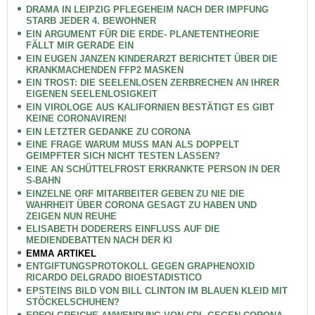
DRAMA IN LEIPZIG PFLEGEHEIM NACH DER IMPFUNG
STARB JEDER 4. BEWOHNER
EIN ARGUMENT FÜR DIE ERDE- PLANETENTHEORIE
FÄLLT MIR GERADE EIN
EIN EUGEN JANZEN KINDERARZT BERICHTET ÜBER DIE
KRANKMACHENDEN FFP2 MASKEN
EIN TROST: DIE SEELENLOSEN ZERBRECHEN AN IHRER
EIGENEN SEELENLOSIGKEIT
EIN VIROLOGE AUS KALIFORNIEN BESTÄTIGT ES GIBT
KEINE CORONAVIREN!
EIN LETZTER GEDANKE ZU CORONA
EINE FRAGE WARUM MUSS MAN ALS DOPPELT
GEIMPFTER SICH NICHT TESTEN LASSEN?
EINE AN SCHÜTTELFROST ERKRANKTE PERSON IN DER
S-BAHN
EINZELNE ORF MITARBEITER GEBEN ZU NIE DIE
WAHRHEIT ÜBER CORONA GESAGT ZU HABEN UND
ZEIGEN NUN REUHE
ELISABETH DODERERS EINFLUSS AUF DIE
MEDIENDEBATTEN NACH DER KI
EMMA ARTIKEL
ENTGIFTUNGSPROTOKOLL GEGEN GRAPHENOXID
RICARDO DELGRADO BIOESTADISTICO
EPSTEINS BILD VON BILL CLINTON IM BLAUEN KLEID MIT
STÖCKELSCHUHEN?