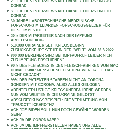
2. TEIL DES INTERVIEWS MIT HARALD THIERS UND JO
CONRAD
3. TEIL DES INTERVIEWS MIT HARALD THIERS UND JO
CONRAD
30 JAHRE LABORTECHNISCHE MEDIZINISCHE
FORSCHUNG MILLIARDEN FORSCHUNGSGELDER FÜR
DIESE IMPFSTOFFE
30% DER MITARBEITER NACH DER IMPFUNG
ARBEITSUNFÄHIG
510.000 UKRAINER SEIT KRIEGSBEGINN
ZURÜCKGEKEHRT STEHT IN DER "WELT" VOM 28.3.2022
800 000 BERLINER SIND BEI IMPFAUFRUF LEIDER NICHT
ZUR IMPFUNG ERSCHIENEN?
90% DES FLEISCHES IN DEN FLEISCHFABRIKEN VON MAC
DONALD WAR MENSCHENFLEISCH NA WER HÄTTE DAS
NICHT GEDACHT
99% DER PATIENTEN STARBEN NICHT AN CORONA
SONDERN MIT CORONA, ALSO ALLES GELOGEN
ABENTEUERLUSTIGE KRIEGSUNERFAHRENE WERDEN
NUN VOM WESTEN IN DIE UKRAINE GELOTST
ABSCHRECKUNGSBEISPIEL: DIE VERHAFTUNG VON
TRAUGOTT ICKEROTH?
ACH JOE BIDEN SOLL NUN DOCH GEWÄHLT WORDEN
SEIN?
ACH JA DIE CORONAAPP?
ACH JA DIE IMPFHERSTELLER HABEN UNS ALLE