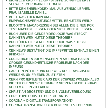
BIONTECH UND PFIZERIMPSTOFFE SCHAFFEN ERST
SCHWERE CORONAINFEKTIONEN
BITTE DEN EHRENKODEX MAL AUSWENDIG LERNEN
FRAU ISABELLE DANIEL
BITTE NACH DER IMPFUNG
EMPFÄNGNISVERHÜTUNGSMITTEL BENUTZEN WEIL?
BLOOTOTH MACADRESSEN BEI ALLEN DIE EINEN PCR
TEST MACHEN LIESSEN ODER SICH IMPFEN LIESSEN
BUCH ÜBER DIE GENDERIDEOLOGIE WAS STECKT
DAHINTER WEM NUTZT DIESE THEORIE?
BUCH ÜBER DIE GENDERIDEOLOGIE WAS STECKT
DAHINTER WEM NUTZT DIESE THEORIE?
CBN NEWS BESTÄTIGT DIE IMPFSPRITZE ENTHÄLT EINEN
RFID-CHIP
CDC BERICHT 5 000 MENSCHEN IN AMERIKA HABEN
GROSSE GESUNDHEITLICHE PROBLEME NACH DER
IMPFUNG
CARSTEN PÖTTER UND DER WEG DES ERWACHSEN
WERDENS UM FRIEDEN ZU STIFTEN
CERN PROJEKTLEITER AUS DER SCHWEIZ WOLLEN ALSO
DIE TEILCHENBESCHLEUNIGER NUTZEN UM DIE ASURAS
NOCH MAL EIN ZU LADEN
CHRISTIAN DROSTEN? UND DIE VOLKSVERBLÖDUNG
CHRISTOPH HÖRSTEL BERICHT NR.35
CORONA = DIGITALE TRANSFORMATION?
CORONA TRANSITION: ÜBER DEN PCR TEST DER NUN