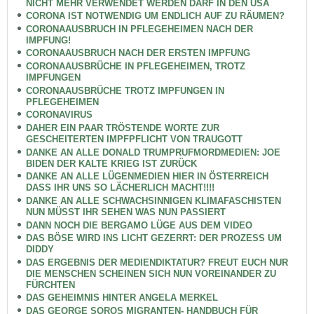
NICHT MEHR VERWENDET WERDEN DARF IN DEN USA
CORONA IST NOTWENDIG UM ENDLICH AUF ZU RÄUMEN?
CORONAAUSBRUCH IN PFLEGEHEIMEN NACH DER
IMPFUNG!
CORONAAUSBRUCH NACH DER ERSTEN IMPFUNG
CORONAAUSBRÜCHE IN PFLEGEHEIMEN, TROTZ
IMPFUNGEN
CORONAAUSBRÜCHE TROTZ IMPFUNGEN IN
PFLEGEHEIMEN
CORONAVIRUS
DAHER EIN PAAR TRÖSTENDE WORTE ZUR
GESCHEITERTEN IMPFPFLICHT VON TRAUGOTT
DANKE AN ALLE DONALD TRUMPRUFMORDMEDIEN: JOE
BIDEN DER KALTE KRIEG IST ZURÜCK
DANKE AN ALLE LÜGENMEDIEN HIER IN ÖSTERREICH
DASS IHR UNS SO LÄCHERLICH MACHT!!!!
DANKE AN ALLE SCHWACHSINNIGEN KLIMAFASCHISTEN
NUN MÜSST IHR SEHEN WAS NUN PASSIERT
DANN NOCH DIE BERGAMO LÜGE AUS DEM VIDEO
DAS BÖSE WIRD INS LICHT GEZERRT: DER PROZESS UM
DIDDY
DAS ERGEBNIS DER MEDIENDIKTATUR? FREUT EUCH NUR
DIE MENSCHEN SCHEINEN SICH NUN VOREINANDER ZU
FÜRCHTEN
DAS GEHEIMNIS HINTER ANGELA MERKEL
DAS GEORGE SOROS MIGRANTEN- HANDBUCH FÜR