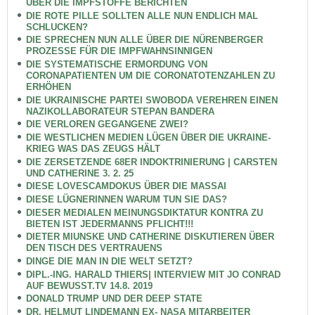
ÜBER DIE IMPFSTOFFE BERICHTEN
DIE ROTE PILLE SOLLTEN ALLE NUN ENDLICH MAL
SCHLUCKEN?
DIE SPRECHEN NUN ALLE ÜBER DIE NÜRENBERGER
PROZESSE FÜR DIE IMPFWAHNSINNIGEN
DIE SYSTEMATISCHE ERMORDUNG VON
CORONAPATIENTEN UM DIE CORONATOTENZAHLEN ZU
ERHÖHEN
DIE UKRAINISCHE PARTEI SWOBODA VEREHREN EINEN
NAZIKOLLABORATEUR STEPAN BANDERA
DIE VERLOREN GEGANGENE ZWEI?
DIE WESTLICHEN MEDIEN LÜGEN ÜBER DIE UKRAINE-
KRIEG WAS DAS ZEUGS HÄLT
DIE ZERSETZENDE 68ER INDOKTRINIERUNG | CARSTEN
UND CATHERINE 3. 2. 25
DIESE LOVESCAMDOKUS ÜBER DIE MASSAI
DIESE LÜGNERINNEN WARUM TUN SIE DAS?
DIESER MEDIALEN MEINUNGSDIKTATUR KONTRA ZU
BIETEN IST JEDERMANNS PFLICHT!!!
DIETER MIUNSKE UND CATHERINE DISKUTIEREN ÜBER
DEN TISCH DES VERTRAUENS
DINGE DIE MAN IN DIE WELT SETZT?
DIPL.-ING. HARALD THIERS| INTERVIEW MIT JO CONRAD
AUF BEWUSST.TV 14.8. 2019
DONALD TRUMP UND DER DEEP STATE
DR. HELMUT LINDEMANN EX- NASA MITARBEITER