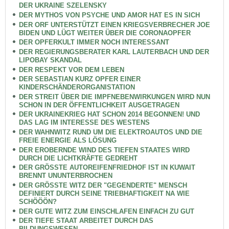
DER UKRAINE SZELENSKY
DER MYTHOS VON PSYCHE UND AMOR HAT ES IN SICH
DER ORF UNTERSTÜTZT EINEN KRIEGSVERBRECHER JOE
BIDEN UND LÜGT WEITER ÜBER DIE CORONAOPFER
DER OPFERKULT IMMER NOCH INTERESSANT
DER REGIERUNGSBERATER KARL LAUTERBACH UND DER
LIPOBAY SKANDAL
DER RESPEKT VOR DEM LEBEN
DER SEBASTIAN KURZ OPFER EINER
KINDERSCHÄNDERORGANISTATION
DER STREIT ÜBER DIE IMPFNEBENWIRKUNGEN WIRD NUN
SCHON IN DER ÖFFENTLICHKEIT AUSGETRAGEN
DER UKRAINEKRIEG HAT SCHON 2014 BEGONNEN! UND
DAS LAG IM INTERESSE DES WESTENS
DER WAHNWITZ RUND UM DIE ELEKTROAUTOS UND DIE
FREIE ENERGIE ALS LÖSUNG
DER EROBERNDE WIND DES TIEFEN STAATES WIRD
DURCH DIE LICHTKRÄFTE GEDREHT
DER GRÖSSTE AUTOREIFENFRIEDHOF IST IN KUWAIT
BRENNT UNUNTERBROCHEN
DER GRÖSSTE WITZ DER "GEGENDERTE" MENSCH
DEFINIERT DURCH SEINE TRIEBHAFTIGKEIT NA WIE
SCHÖÖÖN?
DER GUTE WITZ ZUM EINSCHLAFEN EINFACH ZU GUT
DER TIEFE STAAT ARBEITET DURCH DAS
BILDUNGSWESEN