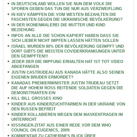
IN DEUTSCHLAND WOLLEN SIE NUN DEM VOLK DIE
SPOREN GEBEN DAS TUN DIE NUR AUS VERZWEIFLUNG
IN KIEV KÄMPFEN DIE VOM WESTEN BEZAHLTEN DIE
FASCHISTEN GEGEN DIE UKRAINISCHE BEVÖLKERUNG?
IN DER IKONENMALEREI DIE MUTTER UND KIND
BEZIEHUNG
INFOS AN ALLE DIE SCHON KAPIERT HABEN DASS SIE
SICH LIEBER NICHT IMPFEN LASSEN HÄTTEN SOLLEN
ISRAEL WURDEN 80% DER BEVÖLKERUNG GEIMPFT UND
DORT GIBTS DIE MEISTEN COVIDERKRANKUNGEN UNTER
DEN GEIMPFTEN!!!
JEDER DER DIE IMPFUNG ERHALTEN HAT IST TOT VIDEO
ABGEFANGEN
JUSTIN CASTRUDEAU AUS KANADA HÄTTE ALSO SEINEN
EIGENEN BRUDER ERMORDET?
KANADAS PREMIERMINISTER JUSTIN TRUDEAU SETZT
DIE AUF HOHEM ROSS REITENDE SOLDATEN GEGEN DIE
DEMONSTRANTEN EIN
KILL BILL GROSSES KINO
KINDER AUS KINDERZUCHTFARMEN IN DER UKRAINE VON
DEN RUSSEN BEFREIT
KINDER KOLLABIEREN WEGEN DEM MASKENTRAGEN IM
UNTERRICHT
KISSINGER-ZITAT AUS EINER REDE VOR DEM WHO
COUNCIL ON EUGENICS, 2009:
KOMMENTAR ZU CATHERINES BLICK ÜBER