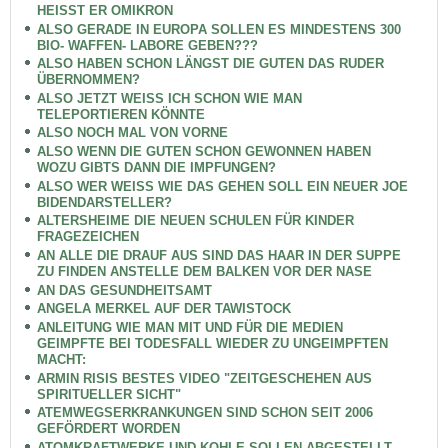
HEISST ER OMIKRON
ALSO GERADE IN EUROPA SOLLEN ES MINDESTENS 300
BIO- WAFFEN- LABORE GEBEN???
ALSO HABEN SCHON LÄNGST DIE GUTEN DAS RUDER
ÜBERNOMMEN?
ALSO JETZT WEISS ICH SCHON WIE MAN
TELEPORTIEREN KÖNNTE
ALSO NOCH MAL VON VORNE
ALSO WENN DIE GUTEN SCHON GEWONNEN HABEN
WOZU GIBTS DANN DIE IMPFUNGEN?
ALSO WER WEISS WIE DAS GEHEN SOLL EIN NEUER JOE
BIDENDARSTELLER?
ALTERSHEIME DIE NEUEN SCHULEN FÜR KINDER
FRAGEZEICHEN
AN ALLE DIE DRAUF AUS SIND DAS HAAR IN DER SUPPE
ZU FINDEN ANSTELLE DEM BALKEN VOR DER NASE
AN DAS GESUNDHEITSAMT
ANGELA MERKEL AUF DER TAWISTOCK
ANLEITUNG WIE MAN MIT UND FÜR DIE MEDIEN
GEIMPFTE BEI TODESFALL WIEDER ZU UNGEIMPFTEN
MACHT:
ARMIN RISIS BESTES VIDEO "ZEITGESCHEHEN AUS
SPIRITUELLER SICHT"
ATEMWEGSERKRANKUNGEN SIND SCHON SEIT 2006
GEFÖRDERT WORDEN
ATOMKRAFTWERKE UND KOHLE SOLLEN ABGESTELLT