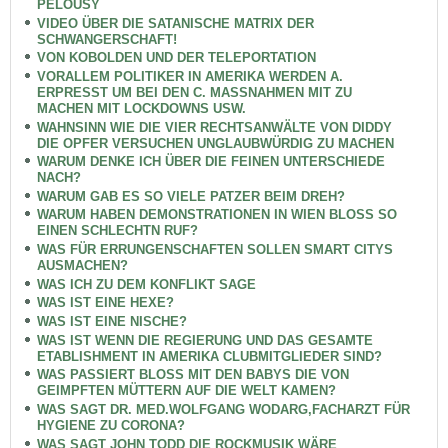
PELOUSY
VIDEO ÜBER DIE SATANISCHE MATRIX DER
SCHWANGERSCHAFT!
VON KOBOLDEN UND DER TELEPORTATION
VORALLEM POLITIKER IN AMERIKA WERDEN A.
ERPRESST UM BEI DEN C. MASSNAHMEN MIT ZU
MACHEN MIT LOCKDOWNS USW.
WAHNSINN WIE DIE VIER RECHTSANWÄLTE VON DIDDY
DIE OPFER VERSUCHEN UNGLAUBWÜRDIG ZU MACHEN
WARUM DENKE ICH ÜBER DIE FEINEN UNTERSCHIEDE
NACH?
WARUM GAB ES SO VIELE PATZER BEIM DREH?
WARUM HABEN DEMONSTRATIONEN IN WIEN BLOSS SO
EINEN SCHLECHTN RUF?
WAS FÜR ERRUNGENSCHAFTEN SOLLEN SMART CITYS
AUSMACHEN?
WAS ICH ZU DEM KONFLIKT SAGE
WAS IST EINE HEXE?
WAS IST EINE NISCHE?
WAS IST WENN DIE REGIERUNG UND DAS GESAMTE
ETABLISHMENT IN AMERIKA CLUBMITGLIEDER SIND?
WAS PASSIERT BLOSS MIT DEN BABYS DIE VON
GEIMPFTEN MÜTTERN AUF DIE WELT KAMEN?
WAS SAGT DR. MED.WOLFGANG WODARG,FACHARZT FÜR
HYGIENE ZU CORONA?
WAS SAGT JOHN TODD DIE ROCKMUSIK WÄRE