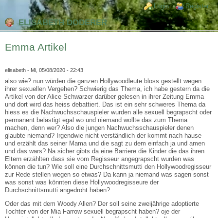
Direkt zum Inhalt
Skip to search
Login links
Login
Register
ELISABETH DODERER
Emma Artikel
elisabeth
- Mi, 05/08/2020 - 22:43
also wie? nun würden die ganzen Hollywoodleute bloss gestellt wegen
ihrer sexuellen Vergehen? Schwierig das Thema, ich habe gestern da die
Artikel von der Alice Schwarzer darüber gelesen in ihrer Zeitung Emma
und dort wird das heiss debattiert. Das ist ein sehr schweres Thema da
hiess es die Nachwuchsschauspieler wurden alle sexuell begrapscht oder
permanent belästigt egal wo und niemand wollte das zum Thema
machen, denn wer? Also die jungen Nachwuchsschauspieler denen
glaubte niemand? Irgendwie nicht verständlich der kommt nach hause
und erzählt das seiner Mama und die sagt zu dem einfach ja und amen
und das wars? Na sicher gibts da eine Barriere die Kinder die das ihren
Eltern erzählten dass sie vom Regisseur angegrapscht wurden was
können die tun? Wie soll eine Durchschnittsmutti den Hollywoodregisseur
zur Rede stellen wegen so etwas? Da kann ja niemand was sagen sonst
was sonst was könnten diese Hollywoodregisseure der
Durchschnittsmutti angedroht haben?
Oder das mit dem Woody Allen? Der soll seine zweijährige adoptierte
Tochter von der Mia Farrow sexuell begrapscht haben? oje der