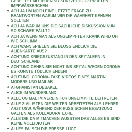
GERETTET MIT IHREN SO KURZZEITIG GEPRÜFTEN
IMPFWÄSSERCHEN
ACH JA UM NOCH EINE LETZTE FRAGE ZU
BEANTWORTEN WARUM WIR DIE WAHRHEIT KENNEN
SOLLTEN
ACH JA WARUM UNS DIE SACHLICHE DISKUSSION NUN
SO SCHWER FÄLLT?
ACH JA WENN MAN ALS UNGEIMPFTER KRANK WIRD OH
WIE SCHLIMM
ACH WANN SPIELEN SIE BLOSS ENDLICH DIE
ALIENKARTE AUS?
ACHTUNG KRIEGSZUSTAND IN DEN SPITÄLERN IN
DEUTSCHLAND
ACHTUNG GEHEN SIE NICHT INS SPITAL WEGEN CORONA
ES KÖNNTE TÖDLICH ENDEN!
ACHTUNG: CORONA- FAKE VIDEOS EINES MARTIN
MODERS UND MAILAB
AFGHANISTAN DEBAKEL
ALICE IM WUNDERLAND
ALLE UG MAL IM VEREIN FÜR UNGEIMPFTE BEITRETEN
ALLE ZIVILISTEN DIE WEITER ARBEITETEN ALS LEHRER,
ARZT USW. WÄHREND DER RUSSISCHEN BESATZUNG
GALTEN ALS KOLLABORATEURE
ALLE DIE DA MITMACHEN WUSSTEN DAS ALLES ES SIND
KEINE VOLLIDIOTEN
ALLES FALSCH DIE PRESSE LÜGT