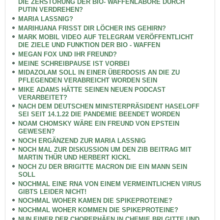
DIE ZERSTÖRUNG DER BIO- WAFFENLABORE DURCH
PUTIN VERDREHEN?
MARIA LASSNIG?
MARIHUANA FRISST DIR LÖCHER INS GEHIRN?
MARK MOBIL VIDEO AUF TELEGRAM VERÖFFENTLICHT
DIE ZIELE UND FUNKTION DER BIO - WAFFEN
MEGAN FOX UND IHR FREUND?
MEINE SCHREIBPAUSE IST VORBEI
MIDAZOLAM SOLL IN EINER ÜBERDOSIS AN DIE ZU
PFLEGENDEN VERABREICHT WORDEN SEIN
MIKE ADAMS HÄTTE SEINEN NEUEN PODCAST
VERARBEITET?
NACH DEM DEUTSCHEN MINISTERPRÄSIDENT HASELOFF
SEI SEIT 14.1.22 DIE PANDEMIE BEENDET WORDEN
NOAM CHOMSKY WÄRE EIN FREUND VON EPSTEIN
GEWESEN?
NOCH ERGÄNZEND ZUR MARIA LASSNIG
NOCH MAL ZUR DISKUSSION UM DEN ZIB BEITRAG MIT
MARTIN THÜR UND HERBERT KICKL
NOCH ZU DER BRIGITTE MACRON DIE EIN MANN SEIN
SOLL
NOCHMAL EINE RNA VON EINEM VERMEINTLICHEN VIRUS
GIBTS LEIDER NICHT!
NOCHMAL WOHER KAMEN DIE SPIKEPROTEINE?
NOCHMAL WOHER KOMMEN DIE SPIKEPROTEINE?
NUN EINER DER CHOREPHÄEN IN CHEMIE BRI GITTE UND