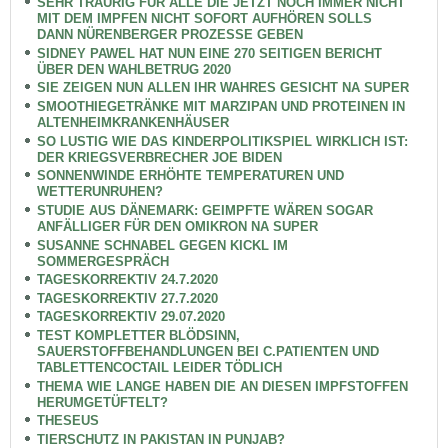
SEHR TRAURIG FÜR ALLE DIE JETZT NOCH IMMER NICHT
MIT DEM IMPFEN NICHT SOFORT AUFHÖREN SOLLS
DANN NÜRENBERGER PROZESSE GEBEN
SIDNEY PAWEL HAT NUN EINE 270 SEITIGEN BERICHT
ÜBER DEN WAHLBETRUG 2020
SIE ZEIGEN NUN ALLEN IHR WAHRES GESICHT NA SUPER
SMOOTHIEGETRÄNKE MIT MARZIPAN UND PROTEINEN IN
ALTENHEIMKRANKENHÄUSER
SO LUSTIG WIE DAS KINDERPOLITIKSPIEL WIRKLICH IST:
DER KRIEGSVERBRECHER JOE BIDEN
SONNENWINDE ERHÖHTE TEMPERATUREN UND
WETTERUNRUHEN?
STUDIE AUS DÄNEMARK: GEIMPFTE WÄREN SOGAR
ANFÄLLIGER FÜR DEN OMIKRON NA SUPER
SUSANNE SCHNABEL GEGEN KICKL IM
SOMMERGESPRÄCH
TAGESKORREKTIV 24.7.2020
TAGESKORREKTIV 27.7.2020
TAGESKORREKTIV 29.07.2020
TEST KOMPLETTER BLÖDSINN,
SAUERSTOFFBEHANDLUNGEN BEI C.PATIENTEN UND
TABLETTENCOCTAIL LEIDER TÖDLICH
THEMA WIE LANGE HABEN DIE AN DIESEN IMPFSTOFFEN
HERUMGETÜFTELT?
THESEUS
TIERSCHUTZ IN PAKISTAN IN PUNJAB?