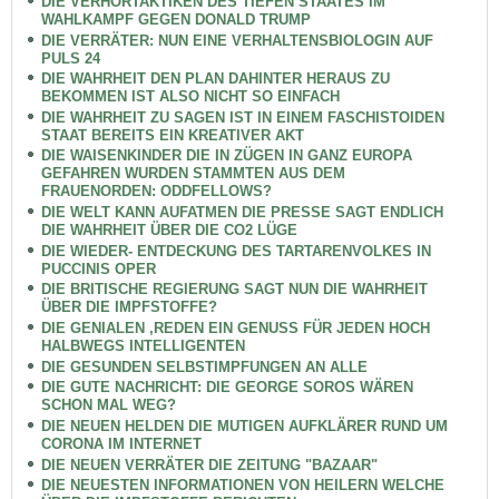
DIE VERHÖRTAKTIKEN DES TIEFEN STAATES IM
WAHLKAMPF GEGEN DONALD TRUMP
DIE VERRÄTER: NUN EINE VERHALTENSBIOLOGIN AUF
PULS 24
DIE WAHRHEIT DEN PLAN DAHINTER HERAUS ZU
BEKOMMEN IST ALSO NICHT SO EINFACH
DIE WAHRHEIT ZU SAGEN IST IN EINEM FASCHISTOIDEN
STAAT BEREITS EIN KREATIVER AKT
DIE WAISENKINDER DIE IN ZÜGEN IN GANZ EUROPA
GEFAHREN WURDEN STAMMTEN AUS DEM
FRAUENORDEN: ODDFELLOWS?
DIE WELT KANN AUFATMEN DIE PRESSE SAGT ENDLICH
DIE WAHRHEIT ÜBER DIE CO2 LÜGE
DIE WIEDER- ENTDECKUNG DES TARTARENVOLKES IN
PUCCINIS OPER
DIE BRITISCHE REGIERUNG SAGT NUN DIE WAHRHEIT
ÜBER DIE IMPFSTOFFE?
DIE GENIALEN ,REDEN EIN GENUSS FÜR JEDEN HOCH
HALBWEGS INTELLIGENTEN
DIE GESUNDEN SELBSTIMPFUNGEN AN ALLE
DIE GUTE NACHRICHT: DIE GEORGE SOROS WÄREN
SCHON MAL WEG?
DIE NEUEN HELDEN DIE MUTIGEN AUFKLÄRER RUND UM
CORONA IM INTERNET
DIE NEUEN VERRÄTER DIE ZEITUNG "BAZAAR"
DIE NEUESTEN INFORMATIONEN VON HEILERN WELCHE