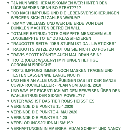
TJA NUN WIRD HERAUSKOMMEN WER HINTER DEN
LÜGENMEDIEN DENN SO STEHT????
TOD NACH IMPFUNG UND DIE LEBENSVERSICHERUNGEN
WEIGERN SICH ZU ZAHLEN WARUM?
TOMMY WILLIAMS UND WER DIE ERDE VON DEN
DUNKLEN MÄCHTEN BEFREIEN WILL
TOTALER BETRUG: TOTE GEIMPFTE MENSCHEN ALS
„UNGEIMPFTE TOTE“ ZU KLASSIFIZIEREN
TRAUGOTTS SEITE: "DER STURM IST DA - LIVETICKER"
TRAUGOTTS WITZE ZU GUT UM SIE NICHT ZU POSTEN
TRAVIS SCOTT KÖNNTE AUCH MAL DRAN SEIN?
TROTZ (ODER WEGEN?) IMPFUNGEN HEFTIGE
CORONAAUSBRÜCHE
TROTZ IMPFUNG IMMER NOCH MASKEN TRAGEN UND
TESTEN LASSEN WIE LANGE NOCH?
UND HIER AN ALLE UNGLÄUBIGEN DAS IST DER GANZE
COVID- ROCKEFELLER - PLAN VOM JAHRE 2010
UND WAS IST EIGENTLICH MIT DEN BEWEISEN ÜBER DEN
WAHLBETRUG DER SIDNEY POWEL???
UNTER WAS IST DAS TIER ROMS HEISST ES
VERBINDE DIE PUNKTE 15.4.2020
VERBINDE DIE PUNKTE 4. MAI 2020
VERBINDE DIE PUNKTE 9.4.20
VERBLÖDUNGSJOURNALISMUS?
VERHAFTUNGEN IN AMERIKA: ADAM SCHIFFT UND NANCY