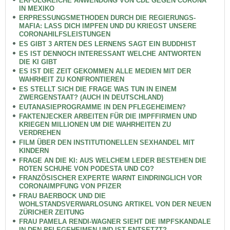
ERFOLGREICHE ANWENDUNG VON CDL GEGEN CORONA
IN MEXIKO
ERPRESSUNGSMETHODEN DURCH DIE REGIERUNGS-
MAFIA: LASS DICH IMPFEN UND DU KRIEGST UNSERE
CORONAHILFSLEISTUNGEN
ES GIBT 3 ARTEN DES LERNENS SAGT EIN BUDDHIST
ES IST DENNOCH INTERESSANT WELCHE ANTWORTEN
DIE KI GIBT
ES IST DIE ZEIT GEKOMMEN ALLE MEDIEN MIT DER
WAHRHEIT ZU KONFRONTIEREN
ES STELLT SICH DIE FRAGE WAS TUN IN EINEM
ZWERGENSTAAT? (AUCH IN DEUTSCHLAND)
EUTANASIEPROGRAMME IN DEN PFLEGEHEIMEN?
FAKTENJECKER ARBEITEN FÜR DIE IMPFFIRMEN UND
KRIEGEN MILLIONEN UM DIE WAHRHEITEN ZU
VERDREHEN
FILM ÜBER DEN INSTITUTIONELLEN SEXHANDEL MIT
KINDERN
FRAGE AN DIE KI: AUS WELCHEM LEDER BESTEHEN DIE
ROTEN SCHUHE VON PODESTA UND CO?
FRANZÖSISCHER EXPERTE WARNT EINDRINGLICH VOR
CORONAIMPFUNG VON PFIZER
FRAU BAERBOCK UND DIE
WOHLSTANDSVERWARLOSUNG ARTIKEL VON DER NEUEN
ZÜRICHER ZEITUNG
FRAU PAMELA RENDI-WAGNER SIEHT DIE IMPFSKANDALE
IN DEN PFLEGEHEIMEN UND IST ENTSETZT?