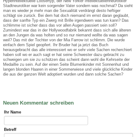
Hyperintellektuelle Loosertyp, der New Yorker Intellektuellenneurotiker
Stadtneurotiker war kein sorgender Vater sondern was nochmal? Da sieht
man es wieder je mehr man die Sexualität verdrängt desto heftiger
schlägt sie zurück. Bei dem hat doch niemand im ernst daran geglaubt,
dass der sanfte Typ ein Zwerg mit Brille irgendwem was tun kann? Das
schlimme ist sicher dass das vor allen Augen passiert sein soll?
Zumindest war das in der Hollywoodfabrik bekannt dass sich alle älteren
an den Jungen da was holten und so nur niemand wollte da was sagen
weil? Das mit der Tochter von der Mia Farrow ist schlimm. Die wurde
einfach dem Spiel geopfert. Ihr Bruder hat ja jetzt das Buch
herausgebracht das alle interessiert wo er sehr viele Sachen recherchiert
haben soll wo er auch sagt er hat seine Schwester dazu gebracht zu
schweigen um sie zu schützen das scheint dann wohl die Kehrseite der
Medaillie zu sein. Auf der einen Seite Blumenkinder mit Sonnenhut und
langen blonden Haaren in einer Sommerwiese und viele glückliche Kinder
die aus der ganzen Welt adoptiert wurden und dann solche Sachen?
Neuen Kommentar schreiben
Ihr Name
Betreff