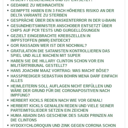
GEDANKE ZU WEIHNACHTEN
GEIMPFTE HABEN EIN 3 FACH HÖHERES RISIKO AN DER
DELTA VARIANTE ZU STERBEN
GESPRÄCHE ÜBER DEN MASKENTERROR IN DER U-BAHN
GESUNDHEITSMINISTER ANSCHOBER ENTSETZT ÜBER
CHIPS AUF PCR TESTS UND GURGELLÖSUNGEN
GEZIELT EINGEBRACHTE KREBSZELLEN IN
IMPFSTOFFEN (MMR) ENTDECKT
GOR RASSADIN WER IST DER NOCHMAL?
GRATULATION DIE SATANISTEN KONTROLLIEREN DAS
SPIEL UND ALLE MACHEN MIT SUPER
HABEN SIE DIE HILLARY CLINTON SCHON VOR EIN
MILITÄRTRIBUNAL GESTELLT?
HANS JOACHIM MAAZ VORTRAG: WAS MACHT BÖSE?
HASSPREDIGER SEBASTIAN BOHRN MENA DARF EINFACH
ALLES
HEIMLEITERIN SOLL AUFLAGEN NICHT ERFÜLLEN UND
WÄRE DER GRUND FÜR DIE CORONAPOSITIVEN NACH
IMPFUNG?
HERBERT KICKLS REDEN NACH WIE VOR GENIAL!
HERBERT KICKLS GENIALEN REDEN UND VIELE SEINER
PARTEIMITGLIEDER SETZEN EIN ZEICHEN
HUMA ABADIN DAS GESCHENK DES SAUDI PRINZEN AN
DIE CLINTONS
HYDOXYCHLOROQUIN UND ZINK GEGEN CORONA SCHON