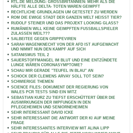
RTL.DE MELDUNG: GROSSBRITANNIEN: MEHR ALS DIE
HÄLFTE ALLE DELTA- TOTEN WAREN GEIMPFT
RECHTLICHE GRUNDLAGEN UM GETESTET ZU WERDEN
ROM DIE EWIGE STADT DER GANZEN WELT HEISST TIER?
RUDOLF STEINER UND DAS PROJEKT LOOKING GLASS?
RUMÄNIEN WILL KEINE GEIMPFTEN FUSSBALLSPIELER
ZULASSEN WEIL???
SALBEITEE GEGEN GRIPPEVIREN
SARAH WAGENKNECHT VON DER AFD IST AUFGEWACHT
UND NIMMT NUN DEN KAMPF AUF SICH
SATANISMUS TEIL 2
SAUERSTOFFMANGEL IM BLUT UND EINE ENTZÜNDETE
LUNGE WÄREN CORONASYMPTOME?
SCHAU MIR GERADE "TEUFEL IN BLAU" AN
SCHOCK DER CLEMENS ARVAY SOLL TOT SEIN?
SCHWIERIGE THEMEN
SCIENCE FILES: DOKUMENT DER REGIERUNG VON
WALES PCR TESTS SIND EIN WITZ
SEBASTIAN KURZ ZU TIEFST ERSCHÜTTERT ÜBER DIE
AUSWIRKUNGEN DER IMPFUNGEN IN DEN
PFLEGEHEIMEN UND SENIORNEHEIMEN
SEHR INTERESSANT DAVID ICKE
SEHR INTERESSANT DIE ANTWORT DER KI AUF MEINE
FRAGE
SEHR INTERESSANTES INTERVIEW MIT ALINA LIPP