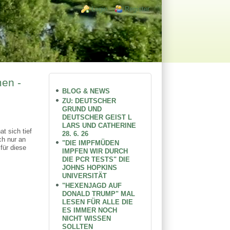
Login links
Login
Register
en -
BLOG & NEWS
ZU: DEUTSCHER
GRUND UND
DEUTSCHER GEIST L
LARS UND CATHERINE
t sich tief
28. 6. 26
ch nur an
"DIE IMPFMÜDEN
für diese
IMPFEN WIR DURCH
DIE PCR TESTS" DIE
JOHNS HOPKINS
UNIVERSITÄT
"HEXENJAGD AUF
DONALD TRUMP" MAL
LESEN FÜR ALLE DIE
ES IMMER NOCH
NICHT WISSEN
SOLLTEN