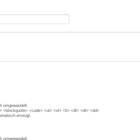
ch umgewandelt.
 <blockquote> <code> <ul> <ol> <li> <dl> <dt> <dd>
matisch erzeugt.
ch umgewandelt.