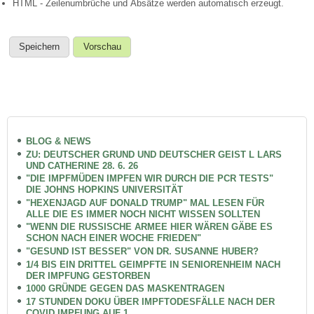
HTML - Zeilenumbrüche und Absätze werden automatisch erzeugt.
BLOG & NEWS
ZU: DEUTSCHER GRUND UND DEUTSCHER GEIST L LARS
UND CATHERINE 28. 6. 26
"DIE IMPFMÜDEN IMPFEN WIR DURCH DIE PCR TESTS"
DIE JOHNS HOPKINS UNIVERSITÄT
"HEXENJAGD AUF DONALD TRUMP" MAL LESEN FÜR
ALLE DIE ES IMMER NOCH NICHT WISSEN SOLLTEN
"WENN DIE RUSSISCHE ARMEE HIER WÄREN GÄBE ES
SCHON NACH EINER WOCHE FRIEDEN"
"GESUND IST BESSER" VON DR. SUSANNE HUBER?
1/4 BIS EIN DRITTEL GEIMPFTE IN SENIORENHEIM NACH
DER IMPFUNG GESTORBEN
1000 GRÜNDE GEGEN DAS MASKENTRAGEN
17 STUNDEN DOKU ÜBER IMPFTODESFÄLLE NACH DER
COVID IMPFUNG AUF 1