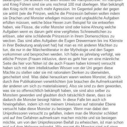
und Krieg Führen sind sie uns nochmal 100 mal überlegen. Man bekämpft
den Krieg nicht mit noch mehr Agression. Im Gegenteil jeder der gegen
sie antritt (wie die Prinzen, welche die Prinzessin befreien wollen indem
sie Drachen und Monster erledigen müssen und unglaubliche Aufgaben
erfüllen müssen, welche böse Hexen zum Beispiel für sie entworfen
haben, wie Flüsse, die voller Monster sind oder keine Ahnung welche
Aufgaben wenn es darum geht eine vergiftetes Schneewittchen zu
erlösen, oder eine schlafende Prinzessin in ihrem Dornenschloss zu
wecken. Das sind alles Aufgaben die Eugen Drewermann bis ins Kleinste
in ihrer Bedeutung analysiert hat) hat man es mit anderen Mächten zu
tun, die nur in der Märchenliteratur in der Mythologie und den Sagen
vorkommen und besprochen werden. Ich habe es jahrelang verfolgt, wie
etliche Prinzen (Frauen inklusive, denn es geht hier um eine männliche
Seite die hier von Nöten ist die auch Frauen haben können) versucht
haben sich mit dem intellektuellen Wissen von der Uni gegen diese
Mächte zu stellen oder sie mit rationalem Denken zu überwinden,
gescheitert sind. Was dabei herauskam waren weitere Monster, die sich
durch ihre Publikationen verwirklichten (sie brauchen die Aufmerksamkeit
der anderen um sich zu materialisieren). Also sie sind zu dem geworden,
was sie so offensichtlich bekämpft haben, sie sind also selber zu
Monstern geworden und glaubten doch tatsächlich daran, dass sie
dadurch die Monster besiegt hätten. In diese Falle bin auch ich
hineingefallen, indem ich mit meinem Uniwissen auf rationaler Ebene
versucht habe diese Monster zu besiegen. Wenn man dabei den
Uniprofessoren versucht zu gefallen, indem man die Monster schildert
und auf ihre Gefahren aufmerksam machen möchte und sie besiegen
möchte, um von den Uniprofessoren Beifall zu erheischen, ist man schon
mal auf dem Holzweg gelandet. Wie gesagt die Monster sind auf einer