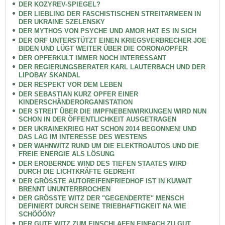
DER KOZYREV-SPIEGEL?
DER LIEBLING DER FASCHISTISCHEN STREITARMEEN IN
DER UKRAINE SZELENSKY
DER MYTHOS VON PSYCHE UND AMOR HAT ES IN SICH
DER ORF UNTERSTÜTZT EINEN KRIEGSVERBRECHER JOE
BIDEN UND LÜGT WEITER ÜBER DIE CORONAOPFER
DER OPFERKULT IMMER NOCH INTERESSANT
DER REGIERUNGSBERATER KARL LAUTERBACH UND DER
LIPOBAY SKANDAL
DER RESPEKT VOR DEM LEBEN
DER SEBASTIAN KURZ OPFER EINER
KINDERSCHÄNDERORGANISTATION
DER STREIT ÜBER DIE IMPFNEBENWIRKUNGEN WIRD NUN
SCHON IN DER ÖFFENTLICHKEIT AUSGETRAGEN
DER UKRAINEKRIEG HAT SCHON 2014 BEGONNEN! UND
DAS LAG IM INTERESSE DES WESTENS
DER WAHNWITZ RUND UM DIE ELEKTROAUTOS UND DIE
FREIE ENERGIE ALS LÖSUNG
DER EROBERNDE WIND DES TIEFEN STAATES WIRD
DURCH DIE LICHTKRÄFTE GEDREHT
DER GRÖSSTE AUTOREIFENFRIEDHOF IST IN KUWAIT
BRENNT UNUNTERBROCHEN
DER GRÖSSTE WITZ DER "GEGENDERTE" MENSCH
DEFINIERT DURCH SEINE TRIEBHAFTIGKEIT NA WIE
SCHÖÖÖN?
DER GUTE WITZ ZUM EINSCHLAFEN EINFACH ZU GUT