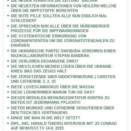
DIE NEUEN VERRÄTER DIE ZEITUNG "BAZAAR"
DIE NEUESTEN INFORMATIONEN VON HEILERN WELCHE
ÜBER DIE IMPFSTOFFE BERICHTEN
DIE ROTE PILLE SOLLTEN ALLE NUN ENDLICH MAL
SCHLUCKEN?
DIE SPRECHEN NUN ALLE ÜBER DIE NÜRENBERGER
PROZESSE FÜR DIE IMPFWAHNSINNIGEN
DIE SYSTEMATISCHE ERMORDUNG VON
CORONAPATIENTEN UM DIE CORONATOTENZAHLEN ZU
ERHÖHEN
DIE UKRAINISCHE PARTEI SWOBODA VEREHREN EINEN
NAZIKOLLABORATEUR STEPAN BANDERA
DIE VERLOREN GEGANGENE ZWEI?
DIE WESTLICHEN MEDIEN LÜGEN ÜBER DIE UKRAINE-
KRIEG WAS DAS ZEUGS HÄLT
DIE ZERSETZENDE 68ER INDOKTRINIERUNG | CARSTEN
UND CATHERINE 3. 2. 25
DIESE LOVESCAMDOKUS ÜBER DIE MASSAI
DIESE LÜGNERINNEN WARUM TUN SIE DAS?
DIESER MEDIALEN MEINUNGSDIKTATUR KONTRA ZU
BIETEN IST JEDERMANNS PFLICHT!!!
DIETER MIUNSKE UND CATHERINE DISKUTIEREN ÜBER
DEN TISCH DES VERTRAUENS
DINGE DIE MAN IN DIE WELT SETZT?
DIPL.-ING. HARALD THIERS| INTERVIEW MIT JO CONRAD
AUF BEWUSST.TV 14.8. 2019