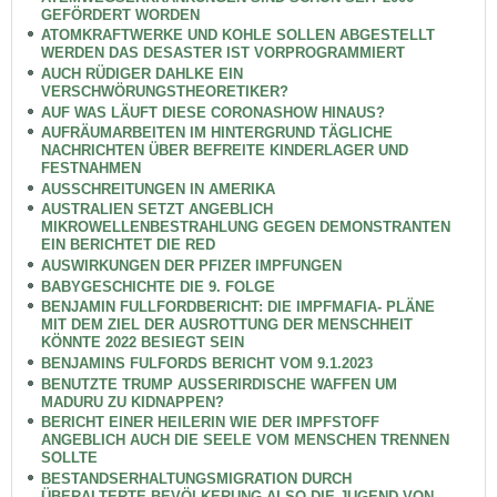
GEFÖRDERT WORDEN
ATOMKRAFTWERKE UND KOHLE SOLLEN ABGESTELLT
WERDEN DAS DESASTER IST VORPROGRAMMIERT
AUCH RÜDIGER DAHLKE EIN
VERSCHWÖRUNGSTHEORETIKER?
AUF WAS LÄUFT DIESE CORONASHOW HINAUS?
AUFRÄUMARBEITEN IM HINTERGRUND TÄGLICHE
NACHRICHTEN ÜBER BEFREITE KINDERLAGER UND
FESTNAHMEN
AUSSCHREITUNGEN IN AMERIKA
AUSTRALIEN SETZT ANGEBLICH
MIKROWELLENBESTRAHLUNG GEGEN DEMONSTRANTEN
EIN BERICHTET DIE RED
AUSWIRKUNGEN DER PFIZER IMPFUNGEN
BABYGESCHICHTE DIE 9. FOLGE
BENJAMIN FULLFORDBERICHT: DIE IMPFMAFIA- PLÄNE
MIT DEM ZIEL DER AUSROTTUNG DER MENSCHHEIT
KÖNNTE 2022 BESIEGT SEIN
BENJAMINS FULFORDS BERICHT VOM 9.1.2023
BENUTZTE TRUMP AUSSERIRDISCHE WAFFEN UM
MADURU ZU KIDNAPPEN?
BERICHT EINER HEILERIN WIE DER IMPFSTOFF
ANGEBLICH AUCH DIE SEELE VOM MENSCHEN TRENNEN
SOLLTE
BESTANDSERHALTUNGSMIGRATION DURCH
ÜBERALTERTE BEVÖLKERUNG ALSO DIE JUGEND VON