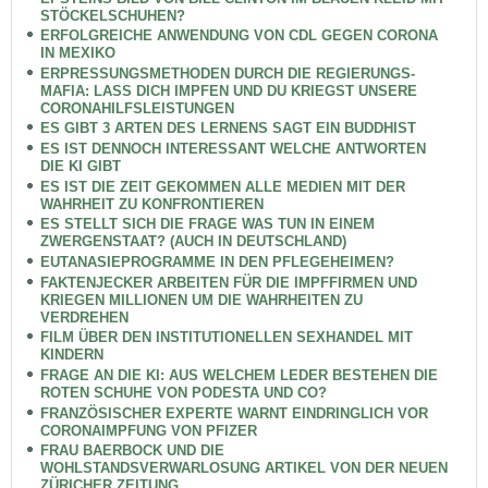
STÖCKELSCHUHEN?
ERFOLGREICHE ANWENDUNG VON CDL GEGEN CORONA
IN MEXIKO
ERPRESSUNGSMETHODEN DURCH DIE REGIERUNGS-
MAFIA: LASS DICH IMPFEN UND DU KRIEGST UNSERE
CORONAHILFSLEISTUNGEN
ES GIBT 3 ARTEN DES LERNENS SAGT EIN BUDDHIST
ES IST DENNOCH INTERESSANT WELCHE ANTWORTEN
DIE KI GIBT
ES IST DIE ZEIT GEKOMMEN ALLE MEDIEN MIT DER
WAHRHEIT ZU KONFRONTIEREN
ES STELLT SICH DIE FRAGE WAS TUN IN EINEM
ZWERGENSTAAT? (AUCH IN DEUTSCHLAND)
EUTANASIEPROGRAMME IN DEN PFLEGEHEIMEN?
FAKTENJECKER ARBEITEN FÜR DIE IMPFFIRMEN UND
KRIEGEN MILLIONEN UM DIE WAHRHEITEN ZU
VERDREHEN
FILM ÜBER DEN INSTITUTIONELLEN SEXHANDEL MIT
KINDERN
FRAGE AN DIE KI: AUS WELCHEM LEDER BESTEHEN DIE
ROTEN SCHUHE VON PODESTA UND CO?
FRANZÖSISCHER EXPERTE WARNT EINDRINGLICH VOR
CORONAIMPFUNG VON PFIZER
FRAU BAERBOCK UND DIE
WOHLSTANDSVERWARLOSUNG ARTIKEL VON DER NEUEN
ZÜRICHER ZEITUNG