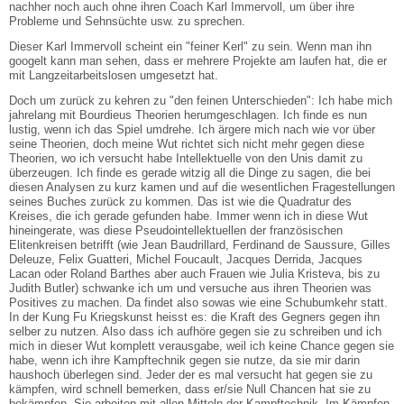
nachher noch auch ohne ihren Coach Karl Immervoll, um über ihre
Probleme und Sehnsüchte usw. zu sprechen.
Dieser Karl Immervoll scheint ein "feiner Kerl" zu sein. Wenn man ihn
googelt kann man sehen, dass er mehrere Projekte am laufen hat, die er
mit Langzeitarbeitslosen umgesetzt hat.
Doch um zurück zu kehren zu "den feinen Unterschieden": Ich habe mich
jahrelang mit Bourdieus Theorien herumgeschlagen. Ich finde es nun
lustig, wenn ich das Spiel umdrehe. Ich ärgere mich nach wie vor über
seine Theorien, doch meine Wut richtet sich nicht mehr gegen diese
Theorien, wo ich versucht habe Intellektuelle von den Unis damit zu
überzeugen. Ich finde es gerade witzig all die Dinge zu sagen, die bei
diesen Analysen zu kurz kamen und auf die wesentlichen Fragestellungen
seines Buches zurück zu kommen. Das ist wie die Quadratur des
Kreises, die ich gerade gefunden habe. Immer wenn ich in diese Wut
hineingerate, was diese Pseudointellektuellen der französischen
Elitenkreisen betrifft (wie Jean Baudrillard, Ferdinand de Saussure, Gilles
Deleuze, Felix Guatteri, Michel Foucault, Jacques Derrida, Jacques
Lacan oder Roland Barthes aber auch Frauen wie Julia Kristeva, bis zu
Judith Butler) schwanke ich um und versuche aus ihren Theorien was
Positives zu machen. Da findet also sowas wie eine Schubumkehr statt.
In der Kung Fu Kriegskunst heisst es: die Kraft des Gegners gegen ihn
selber zu nutzen. Also dass ich aufhöre gegen sie zu schreiben und ich
mich in dieser Wut komplett verausgabe, weil ich keine Chance gegen sie
habe, wenn ich ihre Kampftechnik gegen sie nutze, da sie mir darin
haushoch überlegen sind. Jeder der es mal versucht hat gegen sie zu
kämpfen, wird schnell bemerken, dass er/sie Null Chancen hat sie zu
bekämpfen. Sie arbeiten mit allen Mitteln der Kampftechnik. Im Kämpfen