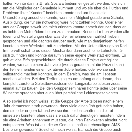
halten könnte dann z.B. als Sozialarbeiterin eingestellt werden, die sich
um die Mitglieder der Gemeinde kümmert und wo sie über die Hürden und
Probleme ihrer "Kunden" berichten konnte und um finanzielle
Unterstützung ansuchen konnte, wenn ein Mitglied gerade eine Schule,
Ausbildung, die für sie notwendig wäre nicht zahlen könnte. Oder einer
aus der Gruppe soweit ich mich erinnern konnte sprach darüber, dass er
es liebte an Motorrädern herum zu schrauben. Bei den Treffen wurden alle
Ideen und Vorstellungen über was die Teilnehmenden wirklich lieben
gesprochen und alle dachten darüber nach, wie man demjenigen helfen
konnte in einer Werkstatt mit zu arbeiten. Mit der Unterstützung von Karl
Immervoll schaffte es dieser Mechaniker dann auch eine Lehrstelle für
sich zu finden und konnte daraufhin seine eigene Werkstatt eröffnen. Es
gab etliche Erfolgsgeschichten, die durch dieses Projekt ermöglicht
wurden, wo nach einem Jahr viele (weiss gerade nicht die Prozentzahl)
der Teilnehmenden einen lukrativen Job erhielten, oder wo sie sich
selbständig machen konnten, in dem Bereich, was sie am liebsten
machen würden. Bei den Treffen ging es am anfang auch darum, das
komplett zerstörte Selbstbewusstsein der Langzeitarbeitslosen zuerst
einmal auf zu bauen. Bei den Gruppenseminaren konnte jeder über seine
Wünsche sprechen aber auch über persönliche Leidensgeschichten.
Also soviel ich noch weiss ist die Gruppe der Arbeitslosen nach einem
Jahr dermassen stark geworden, dass viele einen Job gefunden haben,
den sie oder er gern tat und wo sie ihre Leidenschaften in die Tat
umsetzen konnten, ohne dass sie sich dafür demütigen mussten indem
sie eine Arbeiten annehmen mussten, die ihren Fähigkeiten absolut nicht
entsprachen. Was ist aus dieser Gemeinschaft der ehemaligen AMS
Bezieher geworden? Soviel ich noch weiss, traf sich die Gruppe auch