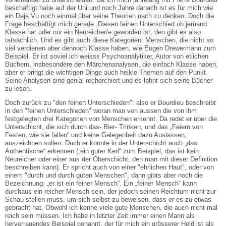
beschäftigt habe auf der Uni und noch Jahre danach ist es für mich wie
ein Deja Vu noch einmal über seine Theorien nach zu denken. Doch die
Frage beschäftigt mich gerade. Diesen feinen Unterschied ob jemand
Klasse hat oder nur ein Neureicher/e geworden ist, den gibt es also
tatsächlich. Und es gibt auch diese Kategorien: Menschen, die nicht so
viel verdienen aber dennoch Klasse haben, wie Eugen Drewermann zum
Beispiel. Er ist soviel ich weisss Psychoanalytiker, Autor von etlichen
Büchern, insbesondere den Märchenanalysen, die einfach Klasse haben,
aber er bringt die wichtigen Dinge auch heikle Themen auf den Punkt.
Seine Analysen sind genial recherchiert und es lohnt sich seine Bücher
zu lesen.
Doch zurück zu "den feinen Unterschieden": also er Bourdieu beschreibt
in den "feinen Unterschieden" woran man von aussen die von ihm
festgelegten drei Kategorien von Menschen erkennt. Da redet er über die
Unterschicht, die sich durch das- Bier- Trinken, und das „Feiern von
Festen, wie sie fallen“ und keine Gelegenheit dazu Auslassen,
auszeichnen sollen. Doch er konnte in der Unterschicht auch „das
Authentische“ erkennen („ein guter Kerl“ zum Beispiel, das ist kein
Neureicher oder einer aus der Oberschicht, den man mit dieser Definition
beschreiben kann). Er spricht auch von einer "ehrlichen Haut", oder von
einem "durch und durch guten Menschen", dann gibts aber noch die
Bezeichnung: „er ist ein feiner Mensch“. Ein „feiner Mensch“ kann
durchaus ein reicher Mensch sein, der jedoch seinen Reichtum nicht zur
Schau stellen muss, um sich selbst zu beweisen, dass er es zu etwas
gebracht hat. Obwohl ich kenne viele gute Menschen, die auch nicht mal
reich sein müssen. Ich habe in letzter Zeit immer einen Mann als
hervorragendes Beispiel genannt, der für mich ein grösserer Held ist als