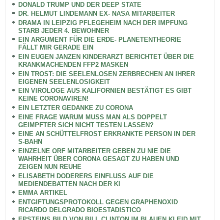
DONALD TRUMP UND DER DEEP STATE
DR. HELMUT LINDEMANN EX- NASA MITARBEITER
DRAMA IN LEIPZIG PFLEGEHEIM NACH DER IMPFUNG
STARB JEDER 4. BEWOHNER
EIN ARGUMENT FÜR DIE ERDE- PLANETENTHEORIE
FÄLLT MIR GERADE EIN
EIN EUGEN JANZEN KINDERARZT BERICHTET ÜBER DIE
KRANKMACHENDEN FFP2 MASKEN
EIN TROST: DIE SEELENLOSEN ZERBRECHEN AN IHRER
EIGENEN SEELENLOSIGKEIT
EIN VIROLOGE AUS KALIFORNIEN BESTÄTIGT ES GIBT
KEINE CORONAVIREN!
EIN LETZTER GEDANKE ZU CORONA
EINE FRAGE WARUM MUSS MAN ALS DOPPELT
GEIMPFTER SICH NICHT TESTEN LASSEN?
EINE AN SCHÜTTELFROST ERKRANKTE PERSON IN DER
S-BAHN
EINZELNE ORF MITARBEITER GEBEN ZU NIE DIE
WAHRHEIT ÜBER CORONA GESAGT ZU HABEN UND
ZEIGEN NUN REUHE
ELISABETH DODERERS EINFLUSS AUF DIE
MEDIENDEBATTEN NACH DER KI
EMMA ARTIKEL
ENTGIFTUNGSPROTOKOLL GEGEN GRAPHENOXID
RICARDO DELGRADO BIOESTADISTICO
EPSTEINS BILD VON BILL CLINTON IM BLAUEN KLEID MIT