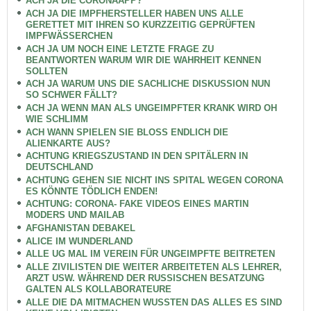
ACH JA DIE CORONAAPP?
ACH JA DIE IMPFHERSTELLER HABEN UNS ALLE
GERETTET MIT IHREN SO KURZZEITIG GEPRÜFTEN
IMPFWÄSSERCHEN
ACH JA UM NOCH EINE LETZTE FRAGE ZU
BEANTWORTEN WARUM WIR DIE WAHRHEIT KENNEN
SOLLTEN
ACH JA WARUM UNS DIE SACHLICHE DISKUSSION NUN
SO SCHWER FÄLLT?
ACH JA WENN MAN ALS UNGEIMPFTER KRANK WIRD OH
WIE SCHLIMM
ACH WANN SPIELEN SIE BLOSS ENDLICH DIE
ALIENKARTE AUS?
ACHTUNG KRIEGSZUSTAND IN DEN SPITÄLERN IN
DEUTSCHLAND
ACHTUNG GEHEN SIE NICHT INS SPITAL WEGEN CORONA
ES KÖNNTE TÖDLICH ENDEN!
ACHTUNG: CORONA- FAKE VIDEOS EINES MARTIN
MODERS UND MAILAB
AFGHANISTAN DEBAKEL
ALICE IM WUNDERLAND
ALLE UG MAL IM VEREIN FÜR UNGEIMPFTE BEITRETEN
ALLE ZIVILISTEN DIE WEITER ARBEITETEN ALS LEHRER,
ARZT USW. WÄHREND DER RUSSISCHEN BESATZUNG
GALTEN ALS KOLLABORATEURE
ALLE DIE DA MITMACHEN WUSSTEN DAS ALLES ES SIND