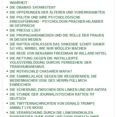
WAHRHEIT
DIE OBAMAS SATANISTEN?
DIE OPFERUNGEN DER ÄLTEREN UND VORERKRANKTEN
DIE POLITIK UND IHRE PSYCHOLOGISCHE
KRIEGSFÜHRUNG - PSYCHOLOGIN PRACHER-HILANDER
IM GESPRÄCH!
DIE PRESSE LÜGT
DIE PROPAGANDAMEDIEN UND DIE ROLLE DER FRAUEN
IN DIESEN MEDIEN
DIE RATTEN VERLASSEN DAS SINKENDE SCHIFF DAHER
SO VIEL WIRBEL WIE NUR MÖGLICH MACHEN
DIE REDE VON BENJAMIN FREEDMAN IM WILLARD HOTEL
DIE RETTUNG GEGEN DIE INSTALLIERTE
VOLKSVERBLÖDUNG DURCHS FERNSEHEN: DER
TRANSHUMANISMUS
DIE ROTHSCHILD CHASAREN MAFIA?
DIE SAMMELKLAGE GEGEN DIE REGIERENDEN, DIE
MEDIENMACHER USW. DES HERRN FÜLLMICH
EINREICHEN
DIE SCHEIDUNG ZWISCHEN DEN LINKEN UND DER ANTIFA
DIE STUNDE DER JOURNALISTISCHEN RATTEN: RT
DEUTSCH
DIE TWITTERNACHRICHTEN VON DONALD TRUMPS
ANWALT LYN WOOD
DIE VERARSCHUNG DURCH DIE LINKSRADIKALEN
PANIKMEDIEN OHNE ENDE UND DANN EINFACH OHNE