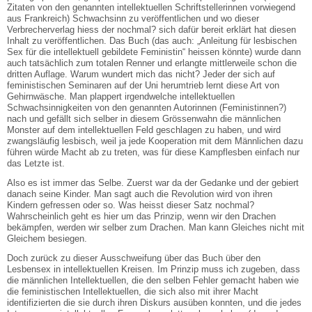
Zitaten von den genannten intellektuellen Schriftstellerinnen vorwiegend
aus Frankreich) Schwachsinn zu veröffentlichen und wo dieser
Verbrecherverlag hiess der nochmal? sich dafür bereit erklärt hat diesen
Inhalt zu veröffentlichen. Das Buch (das auch: „Anleitung für lesbischen
Sex für die intellektuell gebildete Feministin“ heissen könnte) wurde dann
auch tatsächlich zum totalen Renner und erlangte mittlerweile schon die
dritten Auflage. Warum wundert mich das nicht? Jeder der sich auf
feministischen Seminaren auf der Uni herumtrieb lernt diese Art von
Gehirnwäsche. Man plappert irgendwelche intellektuellen
Schwachsinnigkeiten von den genannten Autorinnen (Feministinnen?)
nach und gefällt sich selber in diesem Grössenwahn die männlichen
Monster auf dem intellektuellen Feld geschlagen zu haben, und wird
zwangsläufig lesbisch, weil ja jede Kooperation mit dem Männlichen dazu
führen würde Macht ab zu treten, was für diese Kampflesben einfach nur
das Letzte ist.
Also es ist immer das Selbe. Zuerst war da der Gedanke und der gebiert
danach seine Kinder. Man sagt auch die Revolution wird von ihren
Kindern gefressen oder so. Was heisst dieser Satz nochmal?
Wahrscheinlich geht es hier um das Prinzip, wenn wir den Drachen
bekämpfen, werden wir selber zum Drachen. Man kann Gleiches nicht mit
Gleichem besiegen.
Doch zurück zu dieser Ausschweifung über das Buch über den
Lesbensex in intellektuellen Kreisen. Im Prinzip muss ich zugeben, dass
die männlichen Intellektuellen, die den selben Fehler gemacht haben wie
die feministischen Intellektuellen, die sich also mit ihrer Macht
identifizierten die sie durch ihren Diskurs ausüben konnten, und die jedes