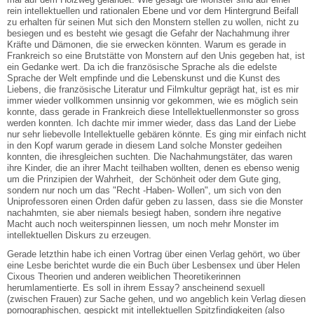
rein intellektuellen und rationalen Ebene und vor dem Hintergrund Beifall
zu erhalten für seinen Mut sich den Monstern stellen zu wollen, nicht zu
besiegen und es besteht wie gesagt die Gefahr der Nachahmung ihrer
Kräfte und Dämonen, die sie erwecken könnten. Warum es gerade in
Frankreich so eine Brutstätte von Monstern auf den Unis gegeben hat, ist
ein Gedanke wert. Da ich die französische Sprache als die edelste
Sprache der Welt empfinde und die Lebenskunst und die Kunst des
Liebens, die französische Literatur und Filmkultur geprägt hat, ist es mir
immer wieder vollkommen unsinnig vor gekommen, wie es möglich sein
konnte, dass gerade in Frankreich diese Intellektuellenmonster so gross
werden konnten. Ich dachte mir immer wieder, dass das Land der Liebe
nur sehr liebevolle Intellektuelle gebären könnte. Es ging mir einfach nicht
in den Kopf warum gerade in diesem Land solche Monster gedeihen
konnten, die ihresgleichen suchten. Die Nachahmungstäter, das waren
ihre Kinder, die an ihrer Macht teilhaben wollten, denen es ebenso wenig
um die Prinzipien der Wahrheit, der Schönheit oder dem Gute ging,
sondern nur noch um das "Recht -Haben- Wollen", um sich von den
Uniprofessoren einen Orden dafür geben zu lassen, dass sie die Monster
nachahmten, sie aber niemals besiegt haben, sondern ihre negative
Macht auch noch weiterspinnen liessen, um noch mehr Monster im
intellektuellen Diskurs zu erzeugen.
Gerade letzthin habe ich einen Vortrag über einen Verlag gehört, wo über
eine Lesbe berichtet wurde die ein Buch über Lesbensex und über Helen
Cixous Theorien und anderen weiblichen Theoretikerinnen
herumlamentierte. Es soll in ihrem Essay? anscheinend sexuell
(zwischen Frauen) zur Sache gehen, und wo angeblich kein Verlag diesen
pornographischen, gespickt mit intellektuellen Spitzfindigkeiten (also