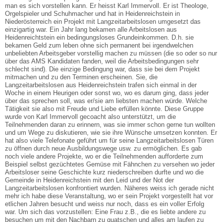
man es sich vorstellen kann. Er heisst Karl Immervoll. Er ist Theologe,
Orgelspieler und Schuhmacher und hat in Heidenreichstein in
Niederösterreich ein Projekt mit Langzeitarbeitslosen umgesetzt das
einzigartig war. Ein Jahr lang bekamen alle Arbeitslosen aus
Heidenreichtstein ein bedingungsloses Grundeinkommen. D.h. sie
bekamen Geld zum leben ohne sich permanent bei irgendwelchen
unbeliebten Arbeitsgeber vorstellig machen zu müssen (die so oder so nur
über das AMS Kandidaten fanden, weil die Arbeitsbedingungen sehr
schlecht sind). Die einzige Bedingung war, dass sie bei dem Projekt
mitmachen und zu den Terminen erscheinen. Sie, die
Langzeitarbeitslosen aus Heidenreichstein trafen sich einmal in der
Woche in einem Heurigen oder sonst wo, wo es darum ging, dass jeder
über das sprechen soll, was er/sie am liebsten machen würde. Welche
Tätigkeit sie also mit Freude und Liebe erfüllen könnte. Diese Gruppe
wurde von Karl Immervoll gecoacht also unterstützt, um die
Teilnehmenden daran zu erinnern, was sie immer schon gerne tun wollten
und um Wege zu diskutieren, wie sie ihre Wünsche umsetzen konnten. Er
hat also viele Telefonate geführt um für seine Langzeitarbeitslosen Türen
zu öffnen durch neue Ausbildungswege usw. zu ermöglichen. Es gab
noch viele andere Projekte, wo er die Teilnehmenden aufforderte zum
Beispiel selbst gezüchtetes Gemüse mit Fähnchen zu versehen wo jeder
Arbeitsloser seine Geschichte kurz niederschreiben durfte und wo die
Gemeinde in Heidenreichstein mit den Leid und der Not der
Langzeitarbeitslosen konfrontiert wurden. Näheres weiss ich gerade nicht
mehr ich habe diese Veranstaltung, wo er sein Projekt vorgestellt hat vor
etlichen Jahren besucht und weiss nur noch, dass es ein voller Erfolg
war. Um sich das vorzustellen: Eine Frau z.B., die es liebte andere zu
besuchen um mit den Nachbarn zu quatschen und alles am laufen zu