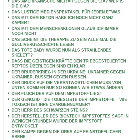
DAS AMERIKANISCHE MILITÄR GEGEN DIE CIA? WER IST
DIE CIA?
DAS LUSTIGE MEDIENSPEKTAKEL FÜR JEDEN ETWAS
DAS MIT DEM BETON HABE ICH NOCH NICHT GANZ
KAPIERT
DAS MIT DEM MENSCHENKLONEN GLAUB ICH IMMER
NOCH NICHT
DAS SCHEINT DIE THERAPIE ZU SEIN ALLE MAL DIE
GULLIVERGESCHICHTE LESEN
DAS TOTE BABY WURDE NUN ALS STRAHLENDES
SKELETT?
DASS DIE GEISTIGEN KRÄFTE DEN TRIEBGESTEUERTEN
REPTOS ÜBERLEGEN SIND EH KLAR
DER BRUDERKRIEG IN DER UKRAINE: UKRAINER GEGEN
UKRAINER, RUSSEN GEGEN RUSSEN
DER DRUCK AUF DIE VERANTWORTLICHEN MUSS VON
UNTEN KOMMEN NUR SO KÖNNEN WIR ETWAS ÄNDERN
DER FLUCH DER AUF DEM IMPFSTOFF LIEGT
DER GENOZID - DIE TODESLISTE DER IMPFSTOFFE – WIE
TOXISCH IST IHRE CHARGENNUMMER?
DER HERR DES SCHWARZEN STEINS?
DER HERSTELLER DES BIONTECH IMPFSTOFFES SAGT IN
WENIGEN STUNDEN WURDE DER IMPFSTOFF
ENTWICKELT
DER KAMPF GEGEN DIE ORKS AUF FEINSTOFFLICHER
EBENE