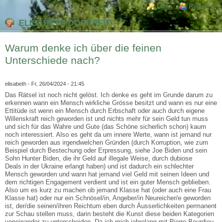
Direkt zum Inhalt
Skip to search
Login links
Login
Register
ELISABETH DODERER
Warum denke ich über die feinen
Unterschiede nach?
elisabeth
- Fr, 26/04/2024 - 21:45
Das Rätsel ist noch nicht gelöst. Ich denke es geht im Grunde darum zu
erkennen wann ein Mensch wirkliche Grösse besitzt und wann es nur eine
Ettitüde ist wenn ein Mensch durch Erbschaft oder auch durch eigene
Willenskraft reich geworden ist und nichts mehr für sein Geld tun muss
und sich für das Wahre und Gute (das Schöne sicherlich schon) kaum
noch interessiert. Also es geht da um innere Werte, wann ist jemand nur
reich geworden aus irgendwelchen Gründen (durch Korruption, wie zum
Beispiel durch Bestechung oder Erpressung, siehe Joe Biden und sein
Sohn Hunter Biden, die ihr Geld auf illegale Weise, durch dubiose
Deals in der Ukraine erlangt haben) und ist dadurch ein schlechter
Mensch geworden und wann hat jemand viel Geld mit seinen Ideen und
dem richtigen Engagement verdient und ist ein guter Mensch geblieben.
Also um es kurz zu machen ob jemand Klasse hat (oder auch eine Frau
Klasse hat) oder nur ein Schnösel/in, Angeber/in Neureicher/e geworden
ist, der/die seinen/ihren Reichtum eben durch Äusserlichkeiten permanent
zur Schau stellen muss, darin besteht die Kunst diese beiden Kategorien
voneinander zu unterscheiden. Da ich mich jahrelang mit Pierre Bourdieu