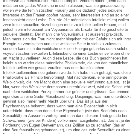
Interesse an intellektuellen Frauen komplett verloren haben (denn dann
müssten sie ja das Weibliche in sich zulassen, was sie genausowenig
wollen wie die feministischen Frauen) und die dadurch jedes sexuelle
Interesse an den Frauen gopfert haben, sehr interessiert sind an so einer
Innenansicht einer Lesbe. D.h. sie (die männlichen Intellektuellen) wollen
zwar keine sexuellen Beziehungen mehr zu intellektuellen Frauen, sind
jedoch sehr interessiert am Voyeurismus als Ersatz für ihre gescheiterte
sexuelle Identität. Der männliche Voyeurismus ist äusserst praktisch.
Man muss sich der Frau nicht mehr hingeben mit der Gefahr sich mit ihrer
Energie zu vermischen und eine weibliche Seite in sich zu zulassen,
sondern kann sich die weibliche sexuelle Energie gefahrlos durch solche
voyeuristischen sexuellen Erlebnisberichte einer Lesbe einverleiben ohne
an Macht zu verlieren. Auch diese Lesbe, die das Buch geschrieben hat
belebt also wieder diese männliche Phallokratie, die von den männlichen
Intellektuellen wie gesagt vorallem aus dem französischen
Intellektuellenmilieu neu geboren wurde. Ich habe mich gefragt, was diese
Phallokratie als Prinzip hervorbringt. Mal nachdenken, eine omnipotente
Weiblichkeit, die ihre Macht durch eine sexuelle Verführung auslebt. Ist ja
klar, wenn das Weibliche dermassen unterdrückt wird, wird die Sehnsucht
nach dem weiblichen Prinzip immer nur grösser und grösser. Das erinnert
irgendwie an eine Sado- Masobeziehung. Dasjenige, was man unterdrückt
gewinnt also immer mehr Macht über uns. Das ist ja aus der
Psychoanalyse bekannt, dass wenn man eine Eigenschaft in sich
unterdrückt, dass man dann diese Eigenschaft (wie das Bedürfnis nach
Sexualität) im Äusseren verfolgt und man dann diesem Trieb gerade bei
Schwächeren (wie bei Kindern) vollkommen ausgeliefert ist. Das ist ja die
Forderung von Eugen Drewermann, das Zölibat ab zu schaffen (das an
eine Berufsausübung gebunden ist), um eine gesunde Sexualität zu einer