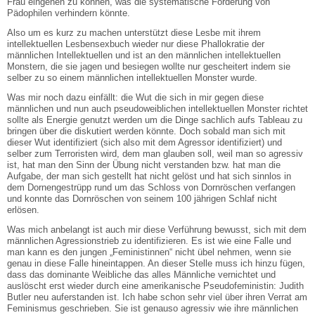
Frau eingehen zu können, was die systematische Förderung von
Pädophilen verhindern könnte.
Also um es kurz zu machen unterstützt diese Lesbe mit ihrem
intellektuellen Lesbensexbuch wieder nur diese Phallokratie der
männlichen Intellektuellen und ist an den männlichen intellektuellen
Monstern, die sie jagen und besiegen wollte nur gescheitert indem sie
selber zu so einem männlichen intellektuellen Monster wurde.
Was mir noch dazu einfällt: die Wut die sich in mir gegen diese
männlichen und nun auch pseudoweiblichen intellektuellen Monster richtet
sollte als Energie genutzt werden um die Dinge sachlich aufs Tableau zu
bringen über die diskutiert werden könnte. Doch sobald man sich mit
dieser Wut identifiziert (sich also mit dem Agressor identifiziert) und
selber zum Terroristen wird, dem man glauben soll, weil man so agressiv
ist, hat man den Sinn der Übung nicht verstanden bzw. hat man die
Aufgabe, der man sich gestellt hat nicht gelöst und hat sich sinnlos in
dem Dornengestrüpp rund um das Schloss von Dornröschen verfangen
und konnte das Dornröschen von seinem 100 jährigen Schlaf nicht
erlösen.
Was mich anbelangt ist auch mir diese Verführung bewusst, sich mit dem
männlichen Agressionstrieb zu identifizieren. Es ist wie eine Falle und
man kann es den jungen „Feministinnen“ nicht übel nehmen, wenn sie
genau in diese Falle hineintappen. An dieser Stelle muss ich hinzu fügen,
dass das dominante Weibliche das alles Männliche vernichtet und
auslöscht erst wieder durch eine amerikanische Pseudofeministin: Judith
Butler neu auferstanden ist. Ich habe schon sehr viel über ihren Verrat am
Feminismus geschrieben. Sie ist genauso agressiv wie ihre männlichen