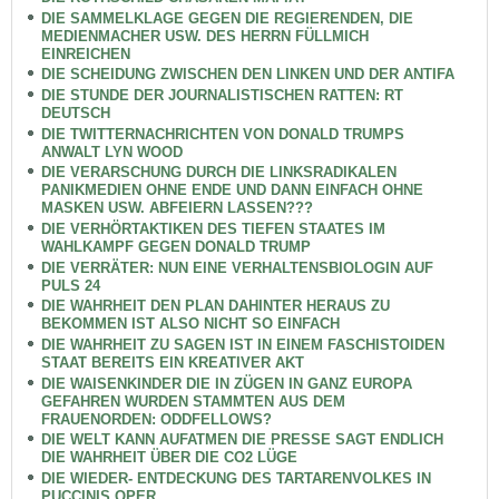
DIE SAMMELKLAGE GEGEN DIE REGIERENDEN, DIE
MEDIENMACHER USW. DES HERRN FÜLLMICH
EINREICHEN
DIE SCHEIDUNG ZWISCHEN DEN LINKEN UND DER ANTIFA
DIE STUNDE DER JOURNALISTISCHEN RATTEN: RT
DEUTSCH
DIE TWITTERNACHRICHTEN VON DONALD TRUMPS
ANWALT LYN WOOD
DIE VERARSCHUNG DURCH DIE LINKSRADIKALEN
PANIKMEDIEN OHNE ENDE UND DANN EINFACH OHNE
MASKEN USW. ABFEIERN LASSEN???
DIE VERHÖRTAKTIKEN DES TIEFEN STAATES IM
WAHLKAMPF GEGEN DONALD TRUMP
DIE VERRÄTER: NUN EINE VERHALTENSBIOLOGIN AUF
PULS 24
DIE WAHRHEIT DEN PLAN DAHINTER HERAUS ZU
BEKOMMEN IST ALSO NICHT SO EINFACH
DIE WAHRHEIT ZU SAGEN IST IN EINEM FASCHISTOIDEN
STAAT BEREITS EIN KREATIVER AKT
DIE WAISENKINDER DIE IN ZÜGEN IN GANZ EUROPA
GEFAHREN WURDEN STAMMTEN AUS DEM
FRAUENORDEN: ODDFELLOWS?
DIE WELT KANN AUFATMEN DIE PRESSE SAGT ENDLICH
DIE WAHRHEIT ÜBER DIE CO2 LÜGE
DIE WIEDER- ENTDECKUNG DES TARTARENVOLKES IN
PUCCINIS OPER