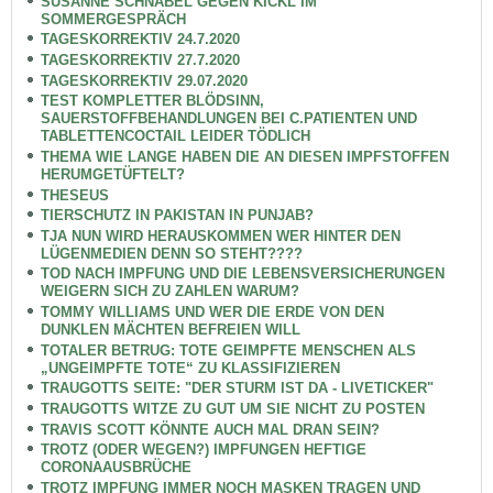
SUSANNE SCHNABEL GEGEN KICKL IM
SOMMERGESPRÄCH
TAGESKORREKTIV 24.7.2020
TAGESKORREKTIV 27.7.2020
TAGESKORREKTIV 29.07.2020
TEST KOMPLETTER BLÖDSINN,
SAUERSTOFFBEHANDLUNGEN BEI C.PATIENTEN UND
TABLETTENCOCTAIL LEIDER TÖDLICH
THEMA WIE LANGE HABEN DIE AN DIESEN IMPFSTOFFEN
HERUMGETÜFTELT?
THESEUS
TIERSCHUTZ IN PAKISTAN IN PUNJAB?
TJA NUN WIRD HERAUSKOMMEN WER HINTER DEN
LÜGENMEDIEN DENN SO STEHT????
TOD NACH IMPFUNG UND DIE LEBENSVERSICHERUNGEN
WEIGERN SICH ZU ZAHLEN WARUM?
TOMMY WILLIAMS UND WER DIE ERDE VON DEN
DUNKLEN MÄCHTEN BEFREIEN WILL
TOTALER BETRUG: TOTE GEIMPFTE MENSCHEN ALS
„UNGEIMPFTE TOTE“ ZU KLASSIFIZIEREN
TRAUGOTTS SEITE: "DER STURM IST DA - LIVETICKER"
TRAUGOTTS WITZE ZU GUT UM SIE NICHT ZU POSTEN
TRAVIS SCOTT KÖNNTE AUCH MAL DRAN SEIN?
TROTZ (ODER WEGEN?) IMPFUNGEN HEFTIGE
CORONAAUSBRÜCHE
TROTZ IMPFUNG IMMER NOCH MASKEN TRAGEN UND