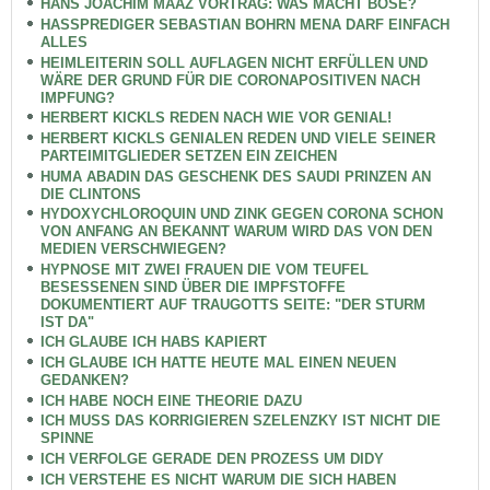
HANS JOACHIM MAAZ VORTRAG: WAS MACHT BÖSE?
HASSPREDIGER SEBASTIAN BOHRN MENA DARF EINFACH
ALLES
HEIMLEITERIN SOLL AUFLAGEN NICHT ERFÜLLEN UND
WÄRE DER GRUND FÜR DIE CORONAPOSITIVEN NACH
IMPFUNG?
HERBERT KICKLS REDEN NACH WIE VOR GENIAL!
HERBERT KICKLS GENIALEN REDEN UND VIELE SEINER
PARTEIMITGLIEDER SETZEN EIN ZEICHEN
HUMA ABADIN DAS GESCHENK DES SAUDI PRINZEN AN
DIE CLINTONS
HYDOXYCHLOROQUIN UND ZINK GEGEN CORONA SCHON
VON ANFANG AN BEKANNT WARUM WIRD DAS VON DEN
MEDIEN VERSCHWIEGEN?
HYPNOSE MIT ZWEI FRAUEN DIE VOM TEUFEL
BESESSENEN SIND ÜBER DIE IMPFSTOFFE
DOKUMENTIERT AUF TRAUGOTTS SEITE: "DER STURM
IST DA"
ICH GLAUBE ICH HABS KAPIERT
ICH GLAUBE ICH HATTE HEUTE MAL EINEN NEUEN
GEDANKEN?
ICH HABE NOCH EINE THEORIE DAZU
ICH MUSS DAS KORRIGIEREN SZELENZKY IST NICHT DIE
SPINNE
ICH VERFOLGE GERADE DEN PROZESS UM DIDY
ICH VERSTEHE ES NICHT WARUM DIE SICH HABEN