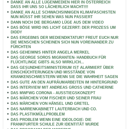
DANKE AN ALLE LÜGENMEDIEN HIER IN ÖSTERREICH
DASS IHR UNS SO LÄCHERLICH MACHT!!!!
DANKE AN ALLE SCHWACHSINNIGEN KLIMAFASCHISTEN
NUN MÜSST IHR SEHEN WAS NUN PASSIERT
DANN NOCH DIE BERGAMO LÜGE AUS DEM VIDEO
DAS BÖSE WIRD INS LICHT GEZERRT: DER PROZESS UM
DIDDY
DAS ERGEBNIS DER MEDIENDIKTATUR? FREUT EUCH NUR
DIE MENSCHEN SCHEINEN SICH NUN VOREINANDER ZU
FÜRCHTEN
DAS GEHEIMNIS HINTER ANGELA MERKEL
DAS GEORGE SOROS MIGRANTEN- HANDBUCH FÜR
FLÜCHTLINGE GIBTS ALSO WIRKLICH...
DAS GESUNDHEITSMINISTERIUM IST ALARMIERT ÜBER
EINSCHÜCHTERUNGEN UND MISSTÄNDE VON
KRANKENSCHWESTERN WENN SIE DIE WAHRHEIT SAGEN
DAS GUTE AN DEN AUFRÄUMARBEITEN IM HINTERGRUND
DAS INTERVIEW MIT ANDREAS GROSS UND CATHERINE
DAS MWFWG CORONA - AUSSTIEGSKONZEPT
DAS MÄRCHEN VOM FISCHER UND SEINER FRAU
DAS MÄRCHEN VON HÄNSEL UND GRETEL
DAS NARRENKABINETT LAUTERBACH UND CO.
DAS PLASTIKMÜLLPROBLEM
DAS PROBLEM WENN EINE IDEOLOGIE: DIE
FRANKFURTER SCHULE ZUR IDENTITÄT WURDE