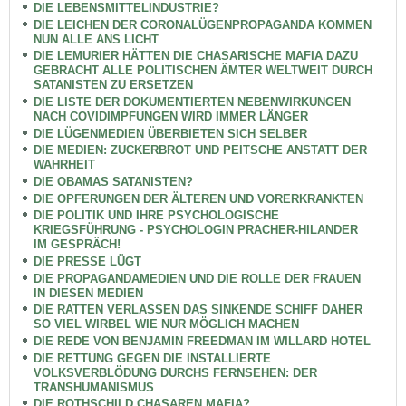
DIE LEBENSMITTELINDUSTRIE?
DIE LEICHEN DER CORONALÜGENPROPAGANDA KOMMEN
NUN ALLE ANS LICHT
DIE LEMURIER HÄTTEN DIE CHASARISCHE MAFIA DAZU
GEBRACHT ALLE POLITISCHEN ÄMTER WELTWEIT DURCH
SATANISTEN ZU ERSETZEN
DIE LISTE DER DOKUMENTIERTEN NEBENWIRKUNGEN
NACH COVIDIMPFUNGEN WIRD IMMER LÄNGER
DIE LÜGENMEDIEN ÜBERBIETEN SICH SELBER
DIE MEDIEN: ZUCKERBROT UND PEITSCHE ANSTATT DER
WAHRHEIT
DIE OBAMAS SATANISTEN?
DIE OPFERUNGEN DER ÄLTEREN UND VORERKRANKTEN
DIE POLITIK UND IHRE PSYCHOLOGISCHE
KRIEGSFÜHRUNG - PSYCHOLOGIN PRACHER-HILANDER
IM GESPRÄCH!
DIE PRESSE LÜGT
DIE PROPAGANDAMEDIEN UND DIE ROLLE DER FRAUEN
IN DIESEN MEDIEN
DIE RATTEN VERLASSEN DAS SINKENDE SCHIFF DAHER
SO VIEL WIRBEL WIE NUR MÖGLICH MACHEN
DIE REDE VON BENJAMIN FREEDMAN IM WILLARD HOTEL
DIE RETTUNG GEGEN DIE INSTALLIERTE
VOLKSVERBLÖDUNG DURCHS FERNSEHEN: DER
TRANSHUMANISMUS
DIE ROTHSCHILD CHASAREN MAFIA?