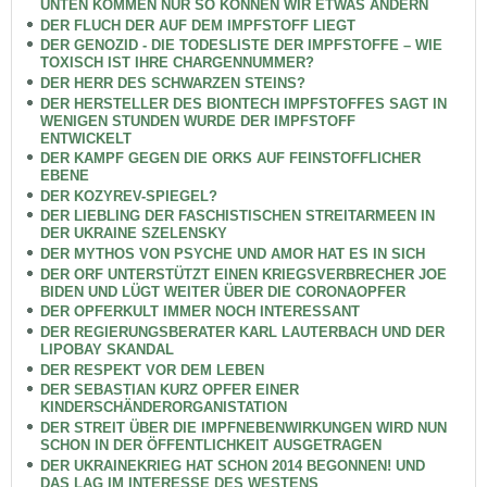
UNTEN KOMMEN NUR SO KÖNNEN WIR ETWAS ÄNDERN
DER FLUCH DER AUF DEM IMPFSTOFF LIEGT
DER GENOZID - DIE TODESLISTE DER IMPFSTOFFE – WIE
TOXISCH IST IHRE CHARGENNUMMER?
DER HERR DES SCHWARZEN STEINS?
DER HERSTELLER DES BIONTECH IMPFSTOFFES SAGT IN
WENIGEN STUNDEN WURDE DER IMPFSTOFF
ENTWICKELT
DER KAMPF GEGEN DIE ORKS AUF FEINSTOFFLICHER
EBENE
DER KOZYREV-SPIEGEL?
DER LIEBLING DER FASCHISTISCHEN STREITARMEEN IN
DER UKRAINE SZELENSKY
DER MYTHOS VON PSYCHE UND AMOR HAT ES IN SICH
DER ORF UNTERSTÜTZT EINEN KRIEGSVERBRECHER JOE
BIDEN UND LÜGT WEITER ÜBER DIE CORONAOPFER
DER OPFERKULT IMMER NOCH INTERESSANT
DER REGIERUNGSBERATER KARL LAUTERBACH UND DER
LIPOBAY SKANDAL
DER RESPEKT VOR DEM LEBEN
DER SEBASTIAN KURZ OPFER EINER
KINDERSCHÄNDERORGANISTATION
DER STREIT ÜBER DIE IMPFNEBENWIRKUNGEN WIRD NUN
SCHON IN DER ÖFFENTLICHKEIT AUSGETRAGEN
DER UKRAINEKRIEG HAT SCHON 2014 BEGONNEN! UND
DAS LAG IM INTERESSE DES WESTENS