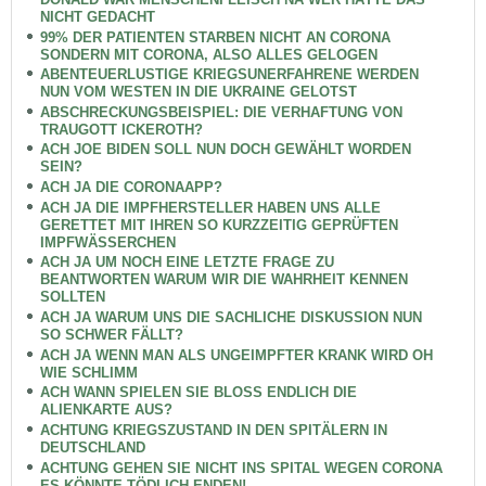
NICHT GEDACHT
99% DER PATIENTEN STARBEN NICHT AN CORONA
SONDERN MIT CORONA, ALSO ALLES GELOGEN
ABENTEUERLUSTIGE KRIEGSUNERFAHRENE WERDEN
NUN VOM WESTEN IN DIE UKRAINE GELOTST
ABSCHRECKUNGSBEISPIEL: DIE VERHAFTUNG VON
TRAUGOTT ICKEROTH?
ACH JOE BIDEN SOLL NUN DOCH GEWÄHLT WORDEN
SEIN?
ACH JA DIE CORONAAPP?
ACH JA DIE IMPFHERSTELLER HABEN UNS ALLE
GERETTET MIT IHREN SO KURZZEITIG GEPRÜFTEN
IMPFWÄSSERCHEN
ACH JA UM NOCH EINE LETZTE FRAGE ZU
BEANTWORTEN WARUM WIR DIE WAHRHEIT KENNEN
SOLLTEN
ACH JA WARUM UNS DIE SACHLICHE DISKUSSION NUN
SO SCHWER FÄLLT?
ACH JA WENN MAN ALS UNGEIMPFTER KRANK WIRD OH
WIE SCHLIMM
ACH WANN SPIELEN SIE BLOSS ENDLICH DIE
ALIENKARTE AUS?
ACHTUNG KRIEGSZUSTAND IN DEN SPITÄLERN IN
DEUTSCHLAND
ACHTUNG GEHEN SIE NICHT INS SPITAL WEGEN CORONA
ES KÖNNTE TÖDLICH ENDEN!