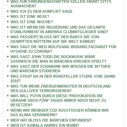
WAS FÜR ERRUNGENSCHAFTEN SOLLEN SMART CITYS
AUSMACHEN?
WAS ICH ZU DEM KONFLIKT SAGE
WAS IST EINE HEXE?
WAS IST EINE NISCHE?
WAS IST WENN DIE REGIERUNG UND DAS GESAMTE
ETABLISHMENT IN AMERIKA CLUBMITGLIEDER SIND?
WAS PASSIERT BLOSS MIT DEN BABYS DIE VON
GEIMPFTEN MÜTTERN AUF DIE WELT KAMEN?
WAS SAGT DR. MED.WOLFGANG WODARG,FACHARZT FÜR
HYGIENE ZU CORONA?
WAS SAGT JOHN TODD DIE ROCKMUSIK WÄRE
SATANISCH DIE MAN IN MANCHEN KIRCHEN SPIELT?
WAS SAGT DER SCHAMANE WIR MÜSSEN DIE MYTHEN
UND MÄRCHEN STUDIEREN
WAS STEHT DA IN DER ROKEFELLER STUDIE VOM JAHRE
2010?
WAS TUN WENN ZWERGENMINISTER IN DEUTSCHLAND
DEN GULLIVER TERRORISIEREN?
WAS WILL PUTIN DURCH DIESE PROVOKATION DIE
UKRAINE NACH FÜNF TAGEN IMMER NOCH NICHT ZU
BESETZEN?
WENN WIR WENIGER CO2 AUSSTOSSEN KÖNNEN WIR
DAS KLIMA VERÄNDERN?
WER HAT BLOSS DIE MÄRCHEN ERFUNDEN?
WER IST KAMALA HARRIS EIN MANN?