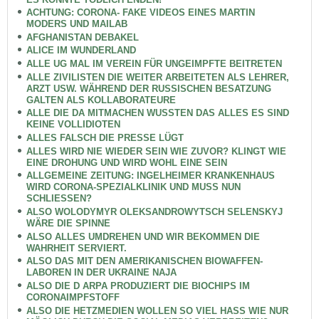
ACHTUNG: CORONA- FAKE VIDEOS EINES MARTIN
MODERS UND MAILAB
AFGHANISTAN DEBAKEL
ALICE IM WUNDERLAND
ALLE UG MAL IM VEREIN FÜR UNGEIMPFTE BEITRETEN
ALLE ZIVILISTEN DIE WEITER ARBEITETEN ALS LEHRER,
ARZT USW. WÄHREND DER RUSSISCHEN BESATZUNG
GALTEN ALS KOLLABORATEURE
ALLE DIE DA MITMACHEN WUSSTEN DAS ALLES ES SIND
KEINE VOLLIDIOTEN
ALLES FALSCH DIE PRESSE LÜGT
ALLES WIRD NIE WIEDER SEIN WIE ZUVOR? KLINGT WIE
EINE DROHUNG UND WIRD WOHL EINE SEIN
ALLGEMEINE ZEITUNG: INGELHEIMER KRANKENHAUS
WIRD CORONA-SPEZIALKLINIK UND MUSS NUN
SCHLIESSEN?
ALSO WOLODYMYR OLEKSANDROWYTSCH SELENSKYJ
WÄRE DIE SPINNE
ALSO ALLES UMDREHEN UND WIR BEKOMMEN DIE
WAHRHEIT SERVIERT.
ALSO DAS MIT DEN AMERIKANISCHEN BIOWAFFEN-
LABOREN IN DER UKRAINE NAJA
ALSO DIE D ARPA PRODUZIERT DIE BIOCHIPS IM
CORONAIMPFSTOFF
ALSO DIE HETZMEDIEN WOLLEN SO VIEL HASS WIE NUR