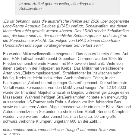
In dem Artikel geht es weiter, allerdings mit
Schallwaffen:
„Es ist bekannt, dass die australische Polizei seit 2016 über sogenannte
Long-Range Acoustic Devices (LRAD) verfügt, Schallwaffen, mit denen
Menschen ruhig gestellt werden können. Das LRAD sendet Schallwellen
aus, die lauter sind als die menschliche Schmerzgrenze, und zwingt so
die Menschen zur Flucht. Die Folgen von LRAD können dauerhafte
Hörschäden und sogar vorübergehender Sehverlust sein.“
Es wurden Mikrowellenwaffen eingesetzt. Das gab es bereits öfters: Auf
dem RAF Luftwaffenstützpunkt Greenham Common wurden 1985 für
Frieden demonstrierende Frauen mit Mikrowellen bestrahlt. Viele von
ihnen starben in der Folgezeit an Krebs. Das Militär hat verschiedene
Arten von „Elektroimpulsgeräten“. Strahlenfolter ist inzwischen sehr
häufig; Krebs ist leicht induzierbar. Auch sofortiges Töten; in der
Fachsprache „Abkochen mit geringer Garzeit“ genannt. Der schlimmste
Vorfall wurde konsequent von den MSM verschwiegen: Am 12.04.2003
wurde der Infantrist Majid-al Ghazali in Bagdad unfreiwilliger Zeuge eines
Massakers: Während heftigen Straßenkämpfen richtete ein merkwürdig
aussehender US-Panzer sein Rohr auf einen vor ihm fahrenden Bus
sowie drei weiteren Autos. Abgeschossen wurde ein greller Blitz. Bus und
Autos schmolzen in Sekunden zu stinkendem Metall. Bei den Kämpfen
wurden viele weitere Iraker vernichtet; man fand ca. 50 cm große,
schwarz verkohlte Klumpen, ungefähr 600 an der Zahl…
dokumentiert und kommentiert von Traugott auf seiner Seite vom
26.2.2022