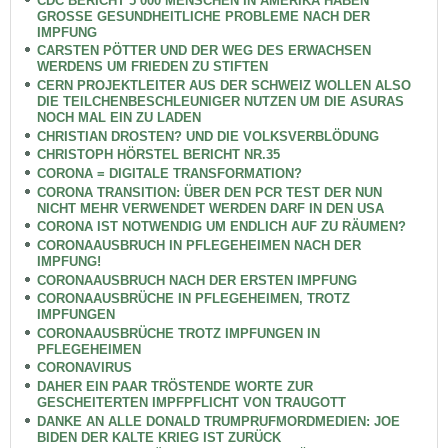
CDC BERICHT 5 000 MENSCHEN IN AMERIKA HABEN
GROSSE GESUNDHEITLICHE PROBLEME NACH DER
IMPFUNG
CARSTEN PÖTTER UND DER WEG DES ERWACHSEN
WERDENS UM FRIEDEN ZU STIFTEN
CERN PROJEKTLEITER AUS DER SCHWEIZ WOLLEN ALSO
DIE TEILCHENBESCHLEUNIGER NUTZEN UM DIE ASURAS
NOCH MAL EIN ZU LADEN
CHRISTIAN DROSTEN? UND DIE VOLKSVERBLÖDUNG
CHRISTOPH HÖRSTEL BERICHT NR.35
CORONA = DIGITALE TRANSFORMATION?
CORONA TRANSITION: ÜBER DEN PCR TEST DER NUN
NICHT MEHR VERWENDET WERDEN DARF IN DEN USA
CORONA IST NOTWENDIG UM ENDLICH AUF ZU RÄUMEN?
CORONAAUSBRUCH IN PFLEGEHEIMEN NACH DER
IMPFUNG!
CORONAAUSBRUCH NACH DER ERSTEN IMPFUNG
CORONAAUSBRÜCHE IN PFLEGEHEIMEN, TROTZ
IMPFUNGEN
CORONAAUSBRÜCHE TROTZ IMPFUNGEN IN
PFLEGEHEIMEN
CORONAVIRUS
DAHER EIN PAAR TRÖSTENDE WORTE ZUR
GESCHEITERTEN IMPFPFLICHT VON TRAUGOTT
DANKE AN ALLE DONALD TRUMPRUFMORDMEDIEN: JOE
BIDEN DER KALTE KRIEG IST ZURÜCK