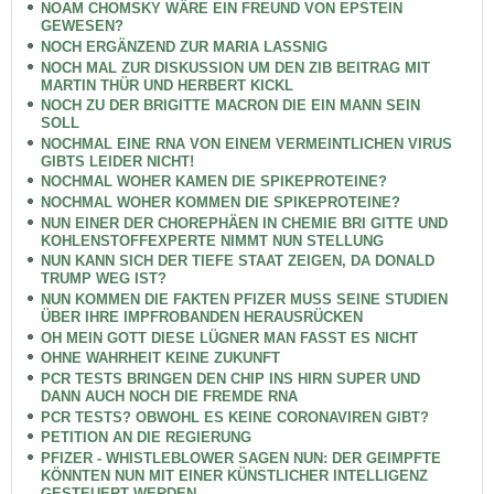
NOAM CHOMSKY WÄRE EIN FREUND VON EPSTEIN
GEWESEN?
NOCH ERGÄNZEND ZUR MARIA LASSNIG
NOCH MAL ZUR DISKUSSION UM DEN ZIB BEITRAG MIT
MARTIN THÜR UND HERBERT KICKL
NOCH ZU DER BRIGITTE MACRON DIE EIN MANN SEIN
SOLL
NOCHMAL EINE RNA VON EINEM VERMEINTLICHEN VIRUS
GIBTS LEIDER NICHT!
NOCHMAL WOHER KAMEN DIE SPIKEPROTEINE?
NOCHMAL WOHER KOMMEN DIE SPIKEPROTEINE?
NUN EINER DER CHOREPHÄEN IN CHEMIE BRI GITTE UND
KOHLENSTOFFEXPERTE NIMMT NUN STELLUNG
NUN KANN SICH DER TIEFE STAAT ZEIGEN, DA DONALD
TRUMP WEG IST?
NUN KOMMEN DIE FAKTEN PFIZER MUSS SEINE STUDIEN
ÜBER IHRE IMPFROBANDEN HERAUSRÜCKEN
OH MEIN GOTT DIESE LÜGNER MAN FASST ES NICHT
OHNE WAHRHEIT KEINE ZUKUNFT
PCR TESTS BRINGEN DEN CHIP INS HIRN SUPER UND
DANN AUCH NOCH DIE FREMDE RNA
PCR TESTS? OBWOHL ES KEINE CORONAVIREN GIBT?
PETITION AN DIE REGIERUNG
PFIZER - WHISTLEBLOWER SAGEN NUN: DER GEIMPFTE
KÖNNTEN NUN MIT EINER KÜNSTLICHER INTELLIGENZ
GESTEUERT WERDEN