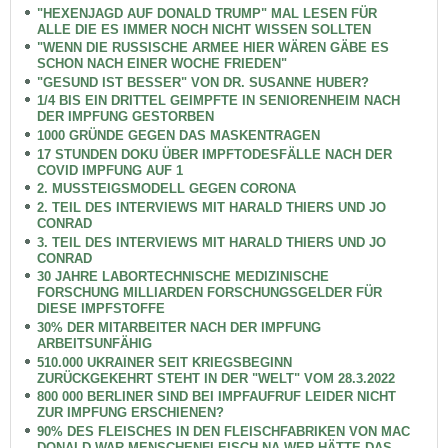
"HEXENJAGD AUF DONALD TRUMP" MAL LESEN FÜR
ALLE DIE ES IMMER NOCH NICHT WISSEN SOLLTEN
"WENN DIE RUSSISCHE ARMEE HIER WÄREN GÄBE ES
SCHON NACH EINER WOCHE FRIEDEN"
"GESUND IST BESSER" VON DR. SUSANNE HUBER?
1/4 BIS EIN DRITTEL GEIMPFTE IN SENIORENHEIM NACH
DER IMPFUNG GESTORBEN
1000 GRÜNDE GEGEN DAS MASKENTRAGEN
17 STUNDEN DOKU ÜBER IMPFTODESFÄLLE NACH DER
COVID IMPFUNG AUF 1
2. MUSSTEIGSMODELL GEGEN CORONA
2. TEIL DES INTERVIEWS MIT HARALD THIERS UND JO
CONRAD
3. TEIL DES INTERVIEWS MIT HARALD THIERS UND JO
CONRAD
30 JAHRE LABORTECHNISCHE MEDIZINISCHE
FORSCHUNG MILLIARDEN FORSCHUNGSGELDER FÜR
DIESE IMPFSTOFFE
30% DER MITARBEITER NACH DER IMPFUNG
ARBEITSUNFÄHIG
510.000 UKRAINER SEIT KRIEGSBEGINN
ZURÜCKGEKEHRT STEHT IN DER "WELT" VOM 28.3.2022
800 000 BERLINER SIND BEI IMPFAUFRUF LEIDER NICHT
ZUR IMPFUNG ERSCHIENEN?
90% DES FLEISCHES IN DEN FLEISCHFABRIKEN VON MAC
DONALD WAR MENSCHENFLEISCH NA WER HÄTTE DAS