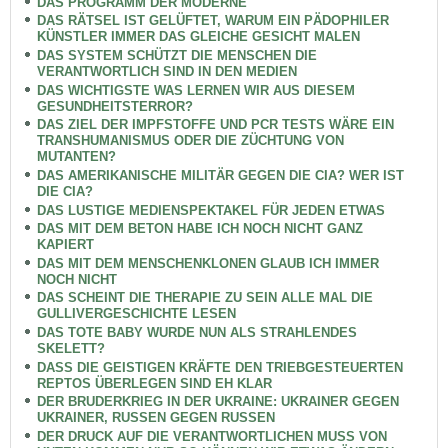
DAS PROGRAMM DER MODERNE
DAS RÄTSEL IST GELÜFTET, WARUM EIN PÄDOPHILER
KÜNSTLER IMMER DAS GLEICHE GESICHT MALEN
DAS SYSTEM SCHÜTZT DIE MENSCHEN DIE
VERANTWORTLICH SIND IN DEN MEDIEN
DAS WICHTIGSTE WAS LERNEN WIR AUS DIESEM
GESUNDHEITSTERROR?
DAS ZIEL DER IMPFSTOFFE UND PCR TESTS WÄRE EIN
TRANSHUMANISMUS ODER DIE ZÜCHTUNG VON
MUTANTEN?
DAS AMERIKANISCHE MILITÄR GEGEN DIE CIA? WER IST
DIE CIA?
DAS LUSTIGE MEDIENSPEKTAKEL FÜR JEDEN ETWAS
DAS MIT DEM BETON HABE ICH NOCH NICHT GANZ
KAPIERT
DAS MIT DEM MENSCHENKLONEN GLAUB ICH IMMER
NOCH NICHT
DAS SCHEINT DIE THERAPIE ZU SEIN ALLE MAL DIE
GULLIVERGESCHICHTE LESEN
DAS TOTE BABY WURDE NUN ALS STRAHLENDES
SKELETT?
DASS DIE GEISTIGEN KRÄFTE DEN TRIEBGESTEUERTEN
REPTOS ÜBERLEGEN SIND EH KLAR
DER BRUDERKRIEG IN DER UKRAINE: UKRAINER GEGEN
UKRAINER, RUSSEN GEGEN RUSSEN
DER DRUCK AUF DIE VERANTWORTLICHEN MUSS VON