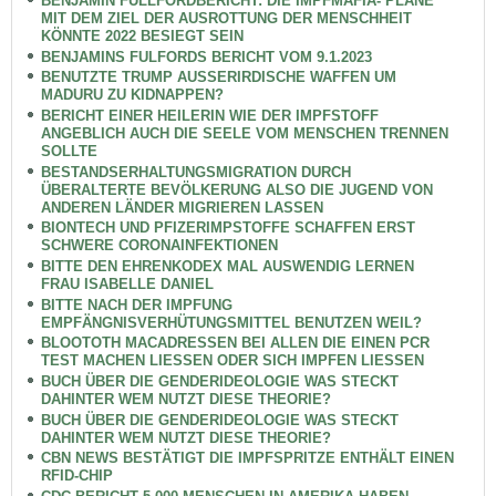
BENJAMIN FULLFORDBERICHT: DIE IMPFMAFIA- PLÄNE
MIT DEM ZIEL DER AUSROTTUNG DER MENSCHHEIT
KÖNNTE 2022 BESIEGT SEIN
BENJAMINS FULFORDS BERICHT VOM 9.1.2023
BENUTZTE TRUMP AUSSERIRDISCHE WAFFEN UM
MADURU ZU KIDNAPPEN?
BERICHT EINER HEILERIN WIE DER IMPFSTOFF
ANGEBLICH AUCH DIE SEELE VOM MENSCHEN TRENNEN
SOLLTE
BESTANDSERHALTUNGSMIGRATION DURCH
ÜBERALTERTE BEVÖLKERUNG ALSO DIE JUGEND VON
ANDEREN LÄNDER MIGRIEREN LASSEN
BIONTECH UND PFIZERIMPSTOFFE SCHAFFEN ERST
SCHWERE CORONAINFEKTIONEN
BITTE DEN EHRENKODEX MAL AUSWENDIG LERNEN
FRAU ISABELLE DANIEL
BITTE NACH DER IMPFUNG
EMPFÄNGNISVERHÜTUNGSMITTEL BENUTZEN WEIL?
BLOOTOTH MACADRESSEN BEI ALLEN DIE EINEN PCR
TEST MACHEN LIESSEN ODER SICH IMPFEN LIESSEN
BUCH ÜBER DIE GENDERIDEOLOGIE WAS STECKT
DAHINTER WEM NUTZT DIESE THEORIE?
BUCH ÜBER DIE GENDERIDEOLOGIE WAS STECKT
DAHINTER WEM NUTZT DIESE THEORIE?
CBN NEWS BESTÄTIGT DIE IMPFSPRITZE ENTHÄLT EINEN
RFID-CHIP