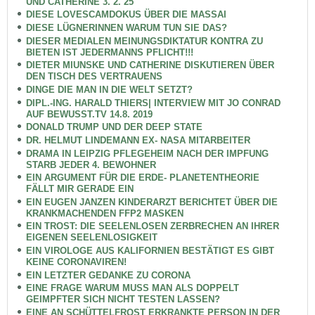
UND CATHERINE 3. 2. 25
DIESE LOVESCAMDOKUS ÜBER DIE MASSAI
DIESE LÜGNERINNEN WARUM TUN SIE DAS?
DIESER MEDIALEN MEINUNGSDIKTATUR KONTRA ZU
BIETEN IST JEDERMANNS PFLICHT!!!
DIETER MIUNSKE UND CATHERINE DISKUTIEREN ÜBER
DEN TISCH DES VERTRAUENS
DINGE DIE MAN IN DIE WELT SETZT?
DIPL.-ING. HARALD THIERS| INTERVIEW MIT JO CONRAD
AUF BEWUSST.TV 14.8. 2019
DONALD TRUMP UND DER DEEP STATE
DR. HELMUT LINDEMANN EX- NASA MITARBEITER
DRAMA IN LEIPZIG PFLEGEHEIM NACH DER IMPFUNG
STARB JEDER 4. BEWOHNER
EIN ARGUMENT FÜR DIE ERDE- PLANETENTHEORIE
FÄLLT MIR GERADE EIN
EIN EUGEN JANZEN KINDERARZT BERICHTET ÜBER DIE
KRANKMACHENDEN FFP2 MASKEN
EIN TROST: DIE SEELENLOSEN ZERBRECHEN AN IHRER
EIGENEN SEELENLOSIGKEIT
EIN VIROLOGE AUS KALIFORNIEN BESTÄTIGT ES GIBT
KEINE CORONAVIREN!
EIN LETZTER GEDANKE ZU CORONA
EINE FRAGE WARUM MUSS MAN ALS DOPPELT
GEIMPFTER SICH NICHT TESTEN LASSEN?
EINE AN SCHÜTTELFROST ERKRANKTE PERSON IN DER