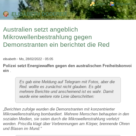
Direkt zum Inhalt
Skip to search
Login links
Login
Register
ELISABETH DODERER
Australien setzt angeblich
Mikrowellenbestrahlung gegen
Demonstranten ein berichtet die Red
elisabeth
- Mo, 28/02/2022 - 05:05
Polizei setzt Energiewaffen gegen den australischen Freiheitskonvoi
ein
.
Es gab eine Meldung auf Telegram mit Fotos, aber die
Red. wollte es zunächst nicht glauben. Es gibt
mehrere Berichte und anscheinend ist es wahr. Damit
wurde eine weitere rote Linie überschritten:
„Berichten zufolge wurden die Demonstranten mit konzentrierter
Mikrowellenstrahlung bombardiert. Mehrere Menschen behaupten in den
sozialen Medien, sie seien durch die Mikrowellenstrahlung verletzt
worden. Priscilla klagt über Verbrennungen am Körper, brennende Ohren
und Blasen im Mund.“