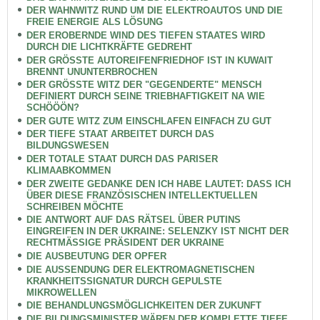
DER WAHNWITZ RUND UM DIE ELEKTROAUTOS UND DIE
FREIE ENERGIE ALS LÖSUNG
DER EROBERNDE WIND DES TIEFEN STAATES WIRD
DURCH DIE LICHTKRÄFTE GEDREHT
DER GRÖSSTE AUTOREIFENFRIEDHOF IST IN KUWAIT
BRENNT UNUNTERBROCHEN
DER GRÖSSTE WITZ DER "GEGENDERTE" MENSCH
DEFINIERT DURCH SEINE TRIEBHAFTIGKEIT NA WIE
SCHÖÖÖN?
DER GUTE WITZ ZUM EINSCHLAFEN EINFACH ZU GUT
DER TIEFE STAAT ARBEITET DURCH DAS
BILDUNGSWESEN
DER TOTALE STAAT DURCH DAS PARISER
KLIMAABKOMMEN
DER ZWEITE GEDANKE DEN ICH HABE LAUTET: DASS ICH
ÜBER DIESE FRANZÖSISCHEN INTELLEKTUELLEN
SCHREIBEN MÖCHTE
DIE ANTWORT AUF DAS RÄTSEL ÜBER PUTINS
EINGREIFEN IN DER UKRAINE: SELENZKY IST NICHT DER
RECHTMÄSSIGE PRÄSIDENT DER UKRAINE
DIE AUSBEUTUNG DER OPFER
DIE AUSSENDUNG DER ELEKTROMAGNETISCHEN
KRANKHEITSSIGNATUR DURCH GEPULSTE
MIKROWELLEN
DIE BEHANDLUNGSMÖGLICHKEITEN DER ZUKUNFT
DIE BILDUNGSMINISTER WÄREN DER KOMPLETTE TIEFE