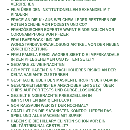
VERDREHEN
FILM ÜBER DEN INSTITUTIONELLEN SEXHANDEL MIT
KINDERN
FRAGE AN DIE KI: AUS WELCHEM LEDER BESTEHEN DIE
ROTEN SCHUHE VON PODESTA UND CO?
FRANZÖSISCHER EXPERTE WARNT EINDRINGLICH VOR
CORONAIMPFUNG VON PFIZER
FRAU BAERBOCK UND DIE
WOHLSTANDSVERWARLOSUNG ARTIKEL VON DER NEUEN
ZÜRICHER ZEITUNG
FRAU PAMELA RENDI-WAGNER SIEHT DIE IMPFSKANDALE
IN DEN PFLEGEHEIMEN UND IST ENTSETZT?
GEDANKE ZU WEIHNACHTEN
GEIMPFTE HABEN EIN 3 FACH HÖHERES RISIKO AN DER
DELTA VARIANTE ZU STERBEN
GESPRÄCHE ÜBER DEN MASKENTERROR IN DER U-BAHN
GESUNDHEITSMINISTER ANSCHOBER ENTSETZT ÜBER
CHIPS AUF PCR TESTS UND GURGELLÖSUNGEN
GEZIELT EINGEBRACHTE KREBSZELLEN IN
IMPFSTOFFEN (MMR) ENTDECKT
GOR RASSADIN WER IST DER NOCHMAL?
GRATULATION DIE SATANISTEN KONTROLLIEREN DAS
SPIEL UND ALLE MACHEN MIT SUPER
HABEN SIE DIE HILLARY CLINTON SCHON VOR EIN
MILITÄRTRIBUNAL GESTELLT?