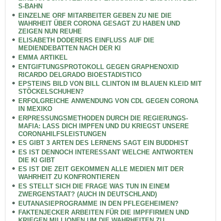
S-BAHN
EINZELNE ORF MITARBEITER GEBEN ZU NIE DIE
WAHRHEIT ÜBER CORONA GESAGT ZU HABEN UND
ZEIGEN NUN REUHE
ELISABETH DODERERS EINFLUSS AUF DIE
MEDIENDEBATTEN NACH DER KI
EMMA ARTIKEL
ENTGIFTUNGSPROTOKOLL GEGEN GRAPHENOXID
RICARDO DELGRADO BIOESTADISTICO
EPSTEINS BILD VON BILL CLINTON IM BLAUEN KLEID MIT
STÖCKELSCHUHEN?
ERFOLGREICHE ANWENDUNG VON CDL GEGEN CORONA
IN MEXIKO
ERPRESSUNGSMETHODEN DURCH DIE REGIERUNGS-
MAFIA: LASS DICH IMPFEN UND DU KRIEGST UNSERE
CORONAHILFSLEISTUNGEN
ES GIBT 3 ARTEN DES LERNENS SAGT EIN BUDDHIST
ES IST DENNOCH INTERESSANT WELCHE ANTWORTEN
DIE KI GIBT
ES IST DIE ZEIT GEKOMMEN ALLE MEDIEN MIT DER
WAHRHEIT ZU KONFRONTIEREN
ES STELLT SICH DIE FRAGE WAS TUN IN EINEM
ZWERGENSTAAT? (AUCH IN DEUTSCHLAND)
EUTANASIEPROGRAMME IN DEN PFLEGEHEIMEN?
FAKTENJECKER ARBEITEN FÜR DIE IMPFFIRMEN UND
KRIEGEN MILLIONEN UM DIE WAHRHEITEN ZU