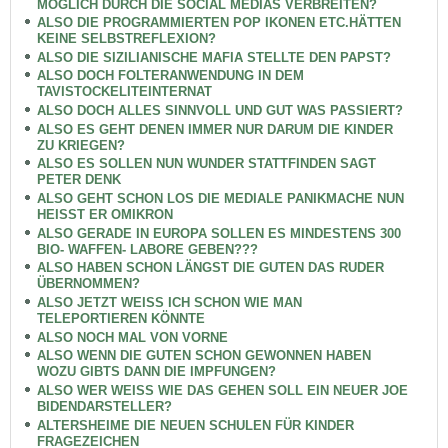
MÖGLICH DURCH DIE SOCIAL MEDIAS VERBREITEN?
ALSO DIE PROGRAMMIERTEN POP IKONEN ETC.HÄTTEN
KEINE SELBSTREFLEXION?
ALSO DIE SIZILIANISCHE MAFIA STELLTE DEN PAPST?
ALSO DOCH FOLTERANWENDUNG IN DEM
TAVISTOCKELITEINTERNAT
ALSO DOCH ALLES SINNVOLL UND GUT WAS PASSIERT?
ALSO ES GEHT DENEN IMMER NUR DARUM DIE KINDER
ZU KRIEGEN?
ALSO ES SOLLEN NUN WUNDER STATTFINDEN SAGT
PETER DENK
ALSO GEHT SCHON LOS DIE MEDIALE PANIKMACHE NUN
HEISST ER OMIKRON
ALSO GERADE IN EUROPA SOLLEN ES MINDESTENS 300
BIO- WAFFEN- LABORE GEBEN???
ALSO HABEN SCHON LÄNGST DIE GUTEN DAS RUDER
ÜBERNOMMEN?
ALSO JETZT WEISS ICH SCHON WIE MAN
TELEPORTIEREN KÖNNTE
ALSO NOCH MAL VON VORNE
ALSO WENN DIE GUTEN SCHON GEWONNEN HABEN
WOZU GIBTS DANN DIE IMPFUNGEN?
ALSO WER WEISS WIE DAS GEHEN SOLL EIN NEUER JOE
BIDENDARSTELLER?
ALTERSHEIME DIE NEUEN SCHULEN FÜR KINDER
FRAGEZEICHEN