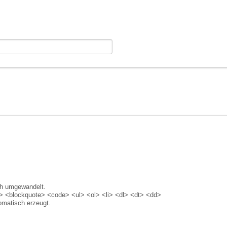
ch umgewandelt.
 <blockquote> <code> <ul> <ol> <li> <dl> <dt> <dd>
matisch erzeugt.