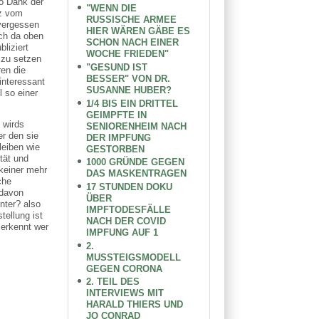
so Dank der
"WENN DIE
tz vom
RUSSISCHE ARMEE
vergessen
HIER WÄREN GÄBE ES
ich da oben
SCHON NACH EINER
liziert
WOCHE FRIEDEN"
 zu setzen
"GESUND IST
ren die
BESSER" VON DR.
interessant
SUSANNE HUBER?
l so einer
1/4 BIS EIN DRITTEL
GEIMPFTE IN
 wirds
SENIORENHEIM NACH
r den sie
DER IMPFUNG
leiben wie
GESTORBEN
tät und
1000 GRÜNDE GEGEN
keiner mehr
DAS MASKENTRAGEN
che
17 STUNDEN DOKU
 davon
ÜBER
nter? also
IMPFTODESFÄLLE
tellung ist
NACH DER COVID
 erkennt wer
IMPFUNG AUF 1
2.
MUSSTEIGSMODELL
GEGEN CORONA
2. TEIL DES
INTERVIEWS MIT
HARALD THIERS UND
JO CONRAD