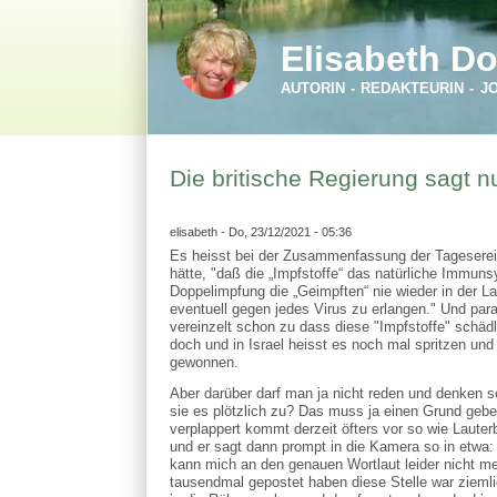
Direkt zum Inhalt
Skip to search
Elisabeth Do
AUTORIN - REDAKTEURIN - J
Die britische Regierung sagt n
elisabeth
- Do, 23/12/2021 - 05:36
Es heisst bei der Zusammenfassung der Tagesereig
hätte, "daß die „Impfstoffe“ das natürliche Immun
Doppelimpfung die „Geimpften“ nie wieder in der La
eventuell gegen jedes Virus zu erlangen." Und paral
vereinzelt schon zu dass diese "Impfstoffe" schäd
doch und in Israel heisst es noch mal spritzen 
gewonnen.
Aber darüber darf man ja nicht reden und denken s
sie es plötzlich zu? Das muss ja einen Grund geben
verplappert kommt derzeit öfters vor so wie Lauter
und er sagt dann prompt in die Kamera so in etwa:
kann mich an den genauen Wortlaut leider nicht me
tausendmal gepostet haben diese Stelle war zieml