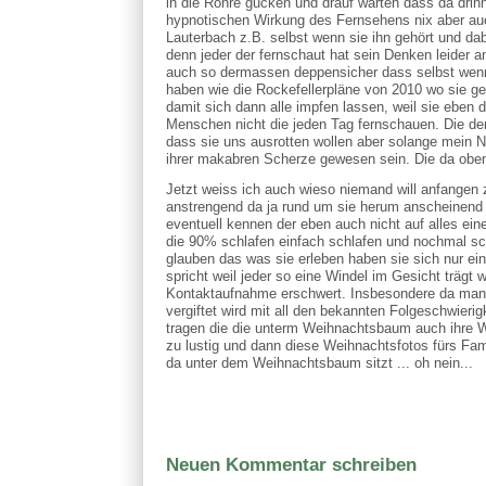
in die Röhre gucken und drauf warten dass da drin
hypnotischen Wirkung des Fernsehens nix aber auc
Lauterbach z.B. selbst wenn sie ihn gehört und d
denn jeder der fernschaut hat sein Denken leider a
auch so dermassen deppensicher dass selbst wenn 
haben wie die Rockefellerpläne von 2010 wo sie 
damit sich dann alle impfen lassen, weil sie eben 
Menschen nicht die jeden Tag fernschauen. Die den
dass sie uns ausrotten wollen aber solange mein Na
ihrer makabren Scherze gewesen sein. Die da oben
Jetzt weiss ich auch wieso niemand will anfangen 
anstrengend da ja rund um sie herum anscheinend 
eventuell kennen der eben auch nicht auf alles eine
die 90% schlafen einfach schlafen und nochmal sch
glauben das was sie erleben haben sie sich nur e
spricht weil jeder so eine Windel im Gesicht träg
Kontaktaufnahme erschwert. Insbesondere da man j
vergiftet wird mit all den bekannten Folgeschwieri
tragen die die unterm Weihnachtsbaum auch ihre Win
zu lustig und dann diese Weihnachtsfotos fürs Fam
da unter dem Weihnachtsbaum sitzt ... oh nein...
Neuen Kommentar schreiben