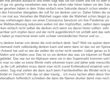
nen mal jemand auftaucht und ihnen sagt was sie tun sollen und sie so oder 
h gar nix geistig verarbeiten was sie da sehen oder hören haben sie den Sa
abei gesehen haben in dem Video einfach eine Sekunde danach schon wieder 
n den Fernseher übergeben der soll für sie denken und so. Daher fühlen die s
sie mal aus Versehen die Wahrheit sagen oder die Wahrheit schon längst pub
genau vorhersagen dass sie einen Coronavirus benutzen um ihre Pandemie um
die Weltbevölkerung reduzieren wollen mit den Impfstoffen, selbst dann reagie
ken einfach nicht selber die denken sich wenn sie davon hören sollten: sehr 
chbar sich impfen lässt und der nicht augenblicklich tot umfällt wird das woh
 haben ja manchmal einen sehr schwer verständlichen Humor und so.....
zu denken keiner von denen die sind einfach denk- faul? Weil sie spüren dann
niemand mehr selbständig denken kann und wenn dann ist das nur ein Spinne
 Antwort hat und so wie der wollen die sicher nicht werden. Lieber genau so b
lafen und schlafen usw. Das ist so sie denken das was sie träumen ist Reali
ingebildet. Das war nur ein Alptraum wenn sie in den Supermarkt kommen und 
t wo man so oder so keine Mimik mehr erkennen kann und daher jede menschli
a die Luft anhalten muss damit man nicht zuviel Kohlendioxid einatmet und
gkeiten. Sag mal ziehen die dann auch beim Familientreffen die Windel nicht ru
del im Gesicht? ohh das ist aber traurig... ich muss lachen allein diese Vors
ilienalbum hoffentlich schreiben die dann die Namen drunter damit man noch