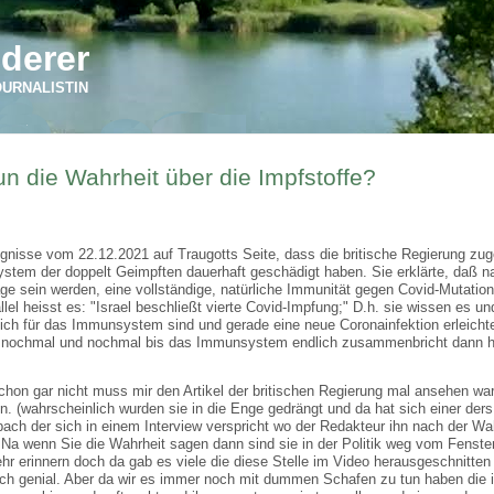
derer
OURNALISTIN
un die Wahrheit über die Impfstoffe?
nisse vom 22.12.2021 auf Traugotts Seite, dass die britische Regierung zu
system der doppelt Geimpften dauerhaft geschädigt haben. Sie erklärte, daß n
ge sein werden, eine vollständige, natürliche Immunität gegen Covid-Mutatio
lel heisst es: "Israel beschließt vierte Covid-Impfung;" D.h. sie wissen es u
lich für das Immunsystem sind und gerade eine neue Coronainfektion erleichte
und nochmal und nochmal bis das Immunsystem endlich zusammenbricht dann 
chon gar nicht muss mir den Artikel der britischen Regierung mal ansehen w
. (wahrscheinlich wurden sie in die Enge gedrängt und da hat sich einer der
bach der sich in einem Interview verspricht wo der Redakteur ihn nach der Wah
 Na wenn Sie die Wahrheit sagen dann sind sie in der Politik weg vom Fenster
hr erinnern doch da gab es viele die diese Stelle im Video herausgeschnitte
ich genial. Aber da wir es immer noch mit dummen Schafen zu tun haben die