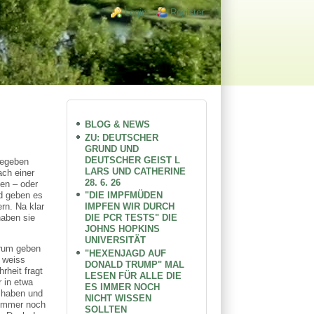
Login links
Login
Register
BLOG & NEWS
ZU: DEUTSCHER
GRUND UND
DEUTSCHER GEIST L
gegeben
LARS UND CATHERINE
ach einer
28. 6. 26
nen – oder
"DIE IMPFMÜDEN
nd geben es
IMPFEN WIR DURCH
rn. Na klar
DIE PCR TESTS" DIE
haben sie
JOHNS HOPKINS
UNIVERSITÄT
arum geben
"HEXENJAGD AUF
s weiss
DONALD TRUMP" MAL
rheit fragt
LESEN FÜR ALLE DIE
 in etwa
ES IMMER NOCH
n haben und
NICHT WISSEN
 immer noch
SOLLTEN