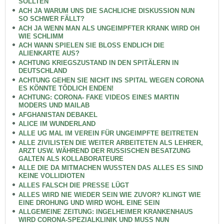
SOLLTEN
ACH JA WARUM UNS DIE SACHLICHE DISKUSSION NUN
SO SCHWER FÄLLT?
ACH JA WENN MAN ALS UNGEIMPFTER KRANK WIRD OH
WIE SCHLIMM
ACH WANN SPIELEN SIE BLOSS ENDLICH DIE
ALIENKARTE AUS?
ACHTUNG KRIEGSZUSTAND IN DEN SPITÄLERN IN
DEUTSCHLAND
ACHTUNG GEHEN SIE NICHT INS SPITAL WEGEN CORONA
ES KÖNNTE TÖDLICH ENDEN!
ACHTUNG: CORONA- FAKE VIDEOS EINES MARTIN
MODERS UND MAILAB
AFGHANISTAN DEBAKEL
ALICE IM WUNDERLAND
ALLE UG MAL IM VEREIN FÜR UNGEIMPFTE BEITRETEN
ALLE ZIVILISTEN DIE WEITER ARBEITETEN ALS LEHRER,
ARZT USW. WÄHREND DER RUSSISCHEN BESATZUNG
GALTEN ALS KOLLABORATEURE
ALLE DIE DA MITMACHEN WUSSTEN DAS ALLES ES SIND
KEINE VOLLIDIOTEN
ALLES FALSCH DIE PRESSE LÜGT
ALLES WIRD NIE WIEDER SEIN WIE ZUVOR? KLINGT WIE
EINE DROHUNG UND WIRD WOHL EINE SEIN
ALLGEMEINE ZEITUNG: INGELHEIMER KRANKENHAUS
WIRD CORONA-SPEZIALKLINIK UND MUSS NUN