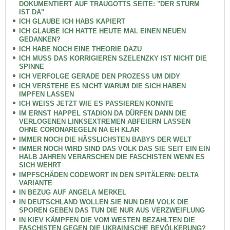
DOKUMENTIERT AUF TRAUGOTTS SEITE: "DER STURM
IST DA"
ICH GLAUBE ICH HABS KAPIERT
ICH GLAUBE ICH HATTE HEUTE MAL EINEN NEUEN
GEDANKEN?
ICH HABE NOCH EINE THEORIE DAZU
ICH MUSS DAS KORRIGIEREN SZELENZKY IST NICHT DIE
SPINNE
ICH VERFOLGE GERADE DEN PROZESS UM DIDY
ICH VERSTEHE ES NICHT WARUM DIE SICH HABEN
IMPFEN LASSEN
ICH WEISS JETZT WIE ES PASSIEREN KONNTE
IM ERNST HAPPEL STADION DA DÜRFEN DANN DIE
VERLOGENEN LINKSEXTREMEN ABFEIERN LASSEN
OHNE CORONAREGELN NA EH KLAR
IMMER NOCH DIE HÄSSLICHSTEN BABYS DER WELT
IMMER NOCH WIRD SIND DAS VOLK DAS SIE SEIT EIN EIN
HALB JAHREN VERARSCHEN DIE FASCHISTEN WENN ES
SICH WEHRT
IMPFSCHÄDEN CODEWORT IN DEN SPITÄLERN: DELTA
VARIANTE
IN BEZUG AUF ANGELA MERKEL
IN DEUTSCHLAND WOLLEN SIE NUN DEM VOLK DIE
SPOREN GEBEN DAS TUN DIE NUR AUS VERZWEIFLUNG
IN KIEV KÄMPFEN DIE VOM WESTEN BEZAHLTEN DIE
FASCHISTEN GEGEN DIE UKRAINISCHE BEVÖLKERUNG?