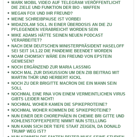
MARK MOBIL VIDEO AUF TELEGRAM VERÖFFENTLICHT
DIE ZIELE UND FUNKTION DER BIO - WAFFEN
MEGAN FOX UND IHR FREUND?
MEINE SCHREIBPAUSE IST VORBEI
MIDAZOLAM SOLL IN EINER ÜBERDOSIS AN DIE ZU
PFLEGENDEN VERABREICHT WORDEN SEIN
MIKE ADAMS HÄTTE SEINEN NEUEN PODCAST
VERARBEITET?
NACH DEM DEUTSCHEN MINISTERPRÄSIDENT HASELOFF
SEI SEIT 14.1.22 DIE PANDEMIE BEENDET WORDEN
NOAM CHOMSKY WÄRE EIN FREUND VON EPSTEIN
GEWESEN?
NOCH ERGÄNZEND ZUR MARIA LASSNIG
NOCH MAL ZUR DISKUSSION UM DEN ZIB BEITRAG MIT
MARTIN THÜR UND HERBERT KICKL
NOCH ZU DER BRIGITTE MACRON DIE EIN MANN SEIN
SOLL
NOCHMAL EINE RNA VON EINEM VERMEINTLICHEN VIRUS
GIBTS LEIDER NICHT!
NOCHMAL WOHER KAMEN DIE SPIKEPROTEINE?
NOCHMAL WOHER KOMMEN DIE SPIKEPROTEINE?
NUN EINER DER CHOREPHÄEN IN CHEMIE BRI GITTE UND
KOHLENSTOFFEXPERTE NIMMT NUN STELLUNG
NUN KANN SICH DER TIEFE STAAT ZEIGEN, DA DONALD
TRUMP WEG IST?