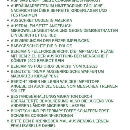
AUF WAS LÄUFT DIESE CORONASHOW HINAUS?
AUFRÄUMARBEITEN IM HINTERGRUND TÄGLICHE
NACHRICHTEN ÜBER BEFREITE KINDERLAGER UND
FESTNAHMEN
AUSSCHREITUNGEN IN AMERIKA
AUSTRALIEN SETZT ANGEBLICH
MIKROWELLENBESTRAHLUNG GEGEN DEMONSTRANTEN
EIN BERICHTET DIE RED
AUSWIRKUNGEN DER PFIZER IMPFUNGEN
BABYGESCHICHTE DIE 9. FOLGE
BENJAMIN FULLFORDBERICHT: DIE IMPFMAFIA- PLÄNE
MIT DEM ZIEL DER AUSROTTUNG DER MENSCHHEIT
KÖNNTE 2022 BESIEGT SEIN
BENJAMINS FULFORDS BERICHT VOM 9.1.2023
BENUTZTE TRUMP AUSSERIRDISCHE WAFFEN UM
MADURU ZU KIDNAPPEN?
BERICHT EINER HEILERIN WIE DER IMPFSTOFF
ANGEBLICH AUCH DIE SEELE VOM MENSCHEN TRENNEN
SOLLTE
BESTANDSERHALTUNGSMIGRATION DURCH
ÜBERALTERTE BEVÖLKERUNG ALSO DIE JUGEND VON
ANDEREN LÄNDER MIGRIEREN LASSEN
BIONTECH UND PFIZERIMPSTOFFE SCHAFFEN ERST
SCHWERE CORONAINFEKTIONEN
BITTE DEN EHRENKODEX MAL AUSWENDIG LERNEN
FRAU ISABELLE DANIEL