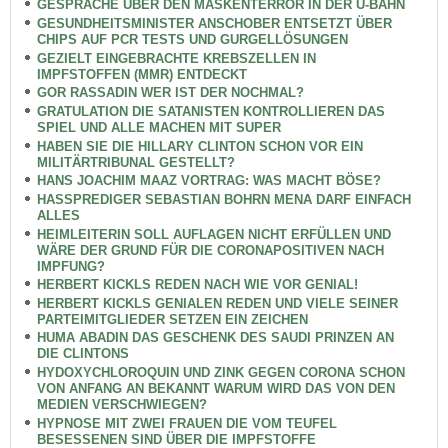
GESPRÄCHE ÜBER DEN MASKENTERROR IN DER U-BAHN
GESUNDHEITSMINISTER ANSCHOBER ENTSETZT ÜBER
CHIPS AUF PCR TESTS UND GURGELLÖSUNGEN
GEZIELT EINGEBRACHTE KREBSZELLEN IN
IMPFSTOFFEN (MMR) ENTDECKT
GOR RASSADIN WER IST DER NOCHMAL?
GRATULATION DIE SATANISTEN KONTROLLIEREN DAS
SPIEL UND ALLE MACHEN MIT SUPER
HABEN SIE DIE HILLARY CLINTON SCHON VOR EIN
MILITÄRTRIBUNAL GESTELLT?
HANS JOACHIM MAAZ VORTRAG: WAS MACHT BÖSE?
HASSPREDIGER SEBASTIAN BOHRN MENA DARF EINFACH
ALLES
HEIMLEITERIN SOLL AUFLAGEN NICHT ERFÜLLEN UND
WÄRE DER GRUND FÜR DIE CORONAPOSITIVEN NACH
IMPFUNG?
HERBERT KICKLS REDEN NACH WIE VOR GENIAL!
HERBERT KICKLS GENIALEN REDEN UND VIELE SEINER
PARTEIMITGLIEDER SETZEN EIN ZEICHEN
HUMA ABADIN DAS GESCHENK DES SAUDI PRINZEN AN
DIE CLINTONS
HYDOXYCHLOROQUIN UND ZINK GEGEN CORONA SCHON
VON ANFANG AN BEKANNT WARUM WIRD DAS VON DEN
MEDIEN VERSCHWIEGEN?
HYPNOSE MIT ZWEI FRAUEN DIE VOM TEUFEL
BESESSENEN SIND ÜBER DIE IMPFSTOFFE