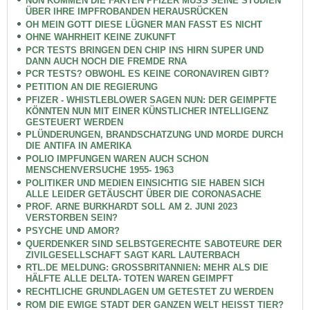
NUN KOMMEN DIE FAKTEN PFIZER MUSS SEINE STUDIEN
ÜBER IHRE IMPFROBANDEN HERAUSRÜCKEN
OH MEIN GOTT DIESE LÜGNER MAN FASST ES NICHT
OHNE WAHRHEIT KEINE ZUKUNFT
PCR TESTS BRINGEN DEN CHIP INS HIRN SUPER UND
DANN AUCH NOCH DIE FREMDE RNA
PCR TESTS? OBWOHL ES KEINE CORONAVIREN GIBT?
PETITION AN DIE REGIERUNG
PFIZER - WHISTLEBLOWER SAGEN NUN: DER GEIMPFTE
KÖNNTEN NUN MIT EINER KÜNSTLICHER INTELLIGENZ
GESTEUERT WERDEN
PLÜNDERUNGEN, BRANDSCHATZUNG UND MORDE DURCH
DIE ANTIFA IN AMERIKA
POLIO IMPFUNGEN WAREN AUCH SCHON
MENSCHENVERSUCHE 1955- 1963
POLITIKER UND MEDIEN EINSICHTIG SIE HABEN SICH
ALLE LEIDER GETÄUSCHT ÜBER DIE CORONASACHE
PROF. ARNE BURKHARDT SOLL AM 2. JUNI 2023
VERSTORBEN SEIN?
PSYCHE UND AMOR?
QUERDENKER SIND SELBSTGERECHTE SABOTEURE DER
ZIVILGESELLSCHAFT SAGT KARL LAUTERBACH
RTL.DE MELDUNG: GROSSBRITANNIEN: MEHR ALS DIE
HÄLFTE ALLE DELTA- TOTEN WAREN GEIMPFT
RECHTLICHE GRUNDLAGEN UM GETESTET ZU WERDEN
ROM DIE EWIGE STADT DER GANZEN WELT HEISST TIER?