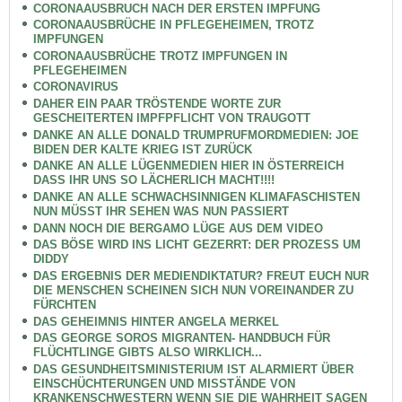
CORONAAUSBRUCH NACH DER ERSTEN IMPFUNG
CORONAAUSBRÜCHE IN PFLEGEHEIMEN, TROTZ
IMPFUNGEN
CORONAAUSBRÜCHE TROTZ IMPFUNGEN IN
PFLEGEHEIMEN
CORONAVIRUS
DAHER EIN PAAR TRÖSTENDE WORTE ZUR
GESCHEITERTEN IMPFPFLICHT VON TRAUGOTT
DANKE AN ALLE DONALD TRUMPRUFMORDMEDIEN: JOE
BIDEN DER KALTE KRIEG IST ZURÜCK
DANKE AN ALLE LÜGENMEDIEN HIER IN ÖSTERREICH
DASS IHR UNS SO LÄCHERLICH MACHT!!!!
DANKE AN ALLE SCHWACHSINNIGEN KLIMAFASCHISTEN
NUN MÜSST IHR SEHEN WAS NUN PASSIERT
DANN NOCH DIE BERGAMO LÜGE AUS DEM VIDEO
DAS BÖSE WIRD INS LICHT GEZERRT: DER PROZESS UM
DIDDY
DAS ERGEBNIS DER MEDIENDIKTATUR? FREUT EUCH NUR
DIE MENSCHEN SCHEINEN SICH NUN VOREINANDER ZU
FÜRCHTEN
DAS GEHEIMNIS HINTER ANGELA MERKEL
DAS GEORGE SOROS MIGRANTEN- HANDBUCH FÜR
FLÜCHTLINGE GIBTS ALSO WIRKLICH...
DAS GESUNDHEITSMINISTERIUM IST ALARMIERT ÜBER
EINSCHÜCHTERUNGEN UND MISSTÄNDE VON
KRANKENSCHWESTERN WENN SIE DIE WAHRHEIT SAGEN