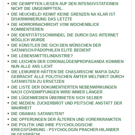
DIE GEIMPFTEN LIEGEN AUF DEN INTENSIVSTATIONEN
NICHT DIE UNGEIMPFTEN..
DIE HEUCHELEI KENNT KEINE GRENZEN NA KLAR IST
DISKRIMINIERUNG DAS LETZTE
DIE HORRORNACHRICHT VOM WOCHENBLICK
KOMMENTIEREN
DIE IDENTITÄTSSCHWINDEL DIE DURCH DAS INTERNET
MÖGLICH WURDE
DIE KÜNSTLER DIE SICH DEN WÜNSCHEN DER
SATANISCH-PÄDOPHILEN ELITE BEDIENT
DIE LEBENSMITTELINDUSTRIE?
DIE LEICHEN DER CORONALÜGENPROPAGANDA KOMMEN
NUN ALLE ANS LICHT
DIE LEMURIER HÄTTEN DIE CHASARISCHE MAFIA DAZU
GEBRACHT ALLE POLITISCHEN ÄMTER WELTWEIT DURCH
SATANISTEN ZU ERSETZEN
DIE LISTE DER DOKUMENTIERTEN NEBENWIRKUNGEN
NACH COVIDIMPFUNGEN WIRD IMMER LÄNGER
DIE LÜGENMEDIEN ÜBERBIETEN SICH SELBER
DIE MEDIEN: ZUCKERBROT UND PEITSCHE ANSTATT DER
WAHRHEIT
DIE OBAMAS SATANISTEN?
DIE OPFERUNGEN DER ÄLTEREN UND VORERKRANKTEN
DIE POLITIK UND IHRE PSYCHOLOGISCHE
KRIEGSFÜHRUNG - PSYCHOLOGIN PRACHER-HILANDER
IM GESPRÄCH!