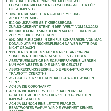
30 JAHRE LABORTECHNISCHE MEDIZINISCHE
FORSCHUNG MILLIARDEN FORSCHUNGSGELDER FÜR
DIESE IMPFSTOFFE
30% DER MITARBEITER NACH DER IMPFUNG
ARBEITSUNFÄHIG
510.000 UKRAINER SEIT KRIEGSBEGINN
ZURÜCKGEKEHRT STEHT IN DER "WELT" VOM 28.3.2022
800 000 BERLINER SIND BEI IMPFAUFRUF LEIDER NICHT
ZUR IMPFUNG ERSCHIENEN?
90% DES FLEISCHES IN DEN FLEISCHFABRIKEN VON MAC
DONALD WAR MENSCHENFLEISCH NA WER HÄTTE DAS
NICHT GEDACHT
99% DER PATIENTEN STARBEN NICHT AN CORONA
SONDERN MIT CORONA, ALSO ALLES GELOGEN
ABENTEUERLUSTIGE KRIEGSUNERFAHRENE WERDEN
NUN VOM WESTEN IN DIE UKRAINE GELOTST
ABSCHRECKUNGSBEISPIEL: DIE VERHAFTUNG VON
TRAUGOTT ICKEROTH?
ACH JOE BIDEN SOLL NUN DOCH GEWÄHLT WORDEN
SEIN?
ACH JA DIE CORONAAPP?
ACH JA DIE IMPFHERSTELLER HABEN UNS ALLE
GERETTET MIT IHREN SO KURZZEITIG GEPRÜFTEN
IMPFWÄSSERCHEN
ACH JA UM NOCH EINE LETZTE FRAGE ZU
BEANTWORTEN WARUM WIR DIE WAHRHEIT KENNEN