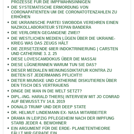
PROZESSE FÜR DIE IMPFWAHNSINNIGEN
DIE SYSTEMATISCHE ERMORDUNG VON
CORONAPATIENTEN UM DIE CORONATOTENZAHLEN ZU
ERHÖHEN
DIE UKRAINISCHE PARTEI SWOBODA VEREHREN EINEN
NAZIKOLLABORATEUR STEPAN BANDERA
DIE VERLOREN GEGANGENE ZWEI?
DIE WESTLICHEN MEDIEN LÜGEN ÜBER DIE UKRAINE-
KRIEG WAS DAS ZEUGS HÄLT
DIE ZERSETZENDE 68ER INDOKTRINIERUNG | CARSTEN
UND CATHERINE 3. 2. 25
DIESE LOVESCAMDOKUS ÜBER DIE MASSAI
DIESE LÜGNERINNEN WARUM TUN SIE DAS?
DIESER MEDIALEN MEINUNGSDIKTATUR KONTRA ZU
BIETEN IST JEDERMANNS PFLICHT!!!
DIETER MIUNSKE UND CATHERINE DISKUTIEREN ÜBER
DEN TISCH DES VERTRAUENS
DINGE DIE MAN IN DIE WELT SETZT?
DIPL.-ING. HARALD THIERS| INTERVIEW MIT JO CONRAD
AUF BEWUSST.TV 14.8. 2019
DONALD TRUMP UND DER DEEP STATE
DR. HELMUT LINDEMANN EX- NASA MITARBEITER
DRAMA IN LEIPZIG PFLEGEHEIM NACH DER IMPFUNG
STARB JEDER 4. BEWOHNER
EIN ARGUMENT FÜR DIE ERDE- PLANETENTHEORIE
FÄLLT MIR GERADE EIN