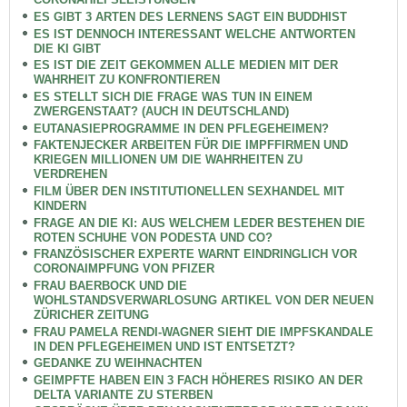
ES GIBT 3 ARTEN DES LERNENS SAGT EIN BUDDHIST
ES IST DENNOCH INTERESSANT WELCHE ANTWORTEN
DIE KI GIBT
ES IST DIE ZEIT GEKOMMEN ALLE MEDIEN MIT DER
WAHRHEIT ZU KONFRONTIEREN
ES STELLT SICH DIE FRAGE WAS TUN IN EINEM
ZWERGENSTAAT? (AUCH IN DEUTSCHLAND)
EUTANASIEPROGRAMME IN DEN PFLEGEHEIMEN?
FAKTENJECKER ARBEITEN FÜR DIE IMPFFIRMEN UND
KRIEGEN MILLIONEN UM DIE WAHRHEITEN ZU
VERDREHEN
FILM ÜBER DEN INSTITUTIONELLEN SEXHANDEL MIT
KINDERN
FRAGE AN DIE KI: AUS WELCHEM LEDER BESTEHEN DIE
ROTEN SCHUHE VON PODESTA UND CO?
FRANZÖSISCHER EXPERTE WARNT EINDRINGLICH VOR
CORONAIMPFUNG VON PFIZER
FRAU BAERBOCK UND DIE
WOHLSTANDSVERWARLOSUNG ARTIKEL VON DER NEUEN
ZÜRICHER ZEITUNG
FRAU PAMELA RENDI-WAGNER SIEHT DIE IMPFSKANDALE
IN DEN PFLEGEHEIMEN UND IST ENTSETZT?
GEDANKE ZU WEIHNACHTEN
GEIMPFTE HABEN EIN 3 FACH HÖHERES RISIKO AN DER
DELTA VARIANTE ZU STERBEN