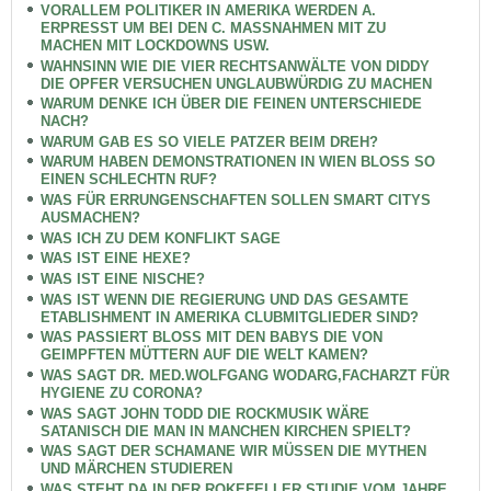
VORALLEM POLITIKER IN AMERIKA WERDEN A.
ERPRESST UM BEI DEN C. MASSNAHMEN MIT ZU
MACHEN MIT LOCKDOWNS USW.
WAHNSINN WIE DIE VIER RECHTSANWÄLTE VON DIDDY
DIE OPFER VERSUCHEN UNGLAUBWÜRDIG ZU MACHEN
WARUM DENKE ICH ÜBER DIE FEINEN UNTERSCHIEDE
NACH?
WARUM GAB ES SO VIELE PATZER BEIM DREH?
WARUM HABEN DEMONSTRATIONEN IN WIEN BLOSS SO
EINEN SCHLECHTN RUF?
WAS FÜR ERRUNGENSCHAFTEN SOLLEN SMART CITYS
AUSMACHEN?
WAS ICH ZU DEM KONFLIKT SAGE
WAS IST EINE HEXE?
WAS IST EINE NISCHE?
WAS IST WENN DIE REGIERUNG UND DAS GESAMTE
ETABLISHMENT IN AMERIKA CLUBMITGLIEDER SIND?
WAS PASSIERT BLOSS MIT DEN BABYS DIE VON
GEIMPFTEN MÜTTERN AUF DIE WELT KAMEN?
WAS SAGT DR. MED.WOLFGANG WODARG,FACHARZT FÜR
HYGIENE ZU CORONA?
WAS SAGT JOHN TODD DIE ROCKMUSIK WÄRE
SATANISCH DIE MAN IN MANCHEN KIRCHEN SPIELT?
WAS SAGT DER SCHAMANE WIR MÜSSEN DIE MYTHEN
UND MÄRCHEN STUDIEREN
WAS STEHT DA IN DER ROKEFELLER STUDIE VOM JAHRE