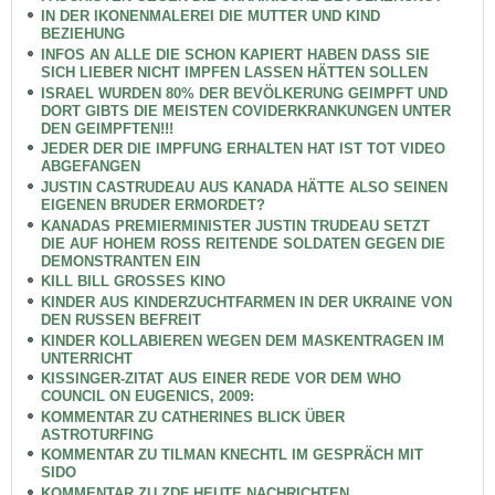
IN DER IKONENMALEREI DIE MUTTER UND KIND
BEZIEHUNG
INFOS AN ALLE DIE SCHON KAPIERT HABEN DASS SIE
SICH LIEBER NICHT IMPFEN LASSEN HÄTTEN SOLLEN
ISRAEL WURDEN 80% DER BEVÖLKERUNG GEIMPFT UND
DORT GIBTS DIE MEISTEN COVIDERKRANKUNGEN UNTER
DEN GEIMPFTEN!!!
JEDER DER DIE IMPFUNG ERHALTEN HAT IST TOT VIDEO
ABGEFANGEN
JUSTIN CASTRUDEAU AUS KANADA HÄTTE ALSO SEINEN
EIGENEN BRUDER ERMORDET?
KANADAS PREMIERMINISTER JUSTIN TRUDEAU SETZT
DIE AUF HOHEM ROSS REITENDE SOLDATEN GEGEN DIE
DEMONSTRANTEN EIN
KILL BILL GROSSES KINO
KINDER AUS KINDERZUCHTFARMEN IN DER UKRAINE VON
DEN RUSSEN BEFREIT
KINDER KOLLABIEREN WEGEN DEM MASKENTRAGEN IM
UNTERRICHT
KISSINGER-ZITAT AUS EINER REDE VOR DEM WHO
COUNCIL ON EUGENICS, 2009:
KOMMENTAR ZU CATHERINES BLICK ÜBER
ASTROTURFING
KOMMENTAR ZU TILMAN KNECHTL IM GESPRÄCH MIT
SIDO
KOMMENTAR ZU ZDF HEUTE NACHRICHTEN