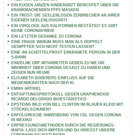
EIN EUGEN JANZEN KINDERARZT BERICHTET ÜBER DIE
KRANKMACHENDEN FFP2 MASKEN
EIN TROST: DIE SEELENLOSEN ZERBRECHEN AN IHRER
EIGENEN SEELENLOSIGKEIT
EIN VIROLOGE AUS KALIFORNIEN BESTÄTIGT ES GIBT
KEINE CORONAVIREN!
EIN LETZTER GEDANKE ZU CORONA
EINE FRAGE WARUM MUSS MAN ALS DOPPELT
GEIMPFTER SICH NICHT TESTEN LASSEN?
EINE AN SCHÜTTELFROST ERKRANKTE PERSON IN DER
S-BAHN
EINZELNE ORF MITARBEITER GEBEN ZU NIE DIE
WAHRHEIT ÜBER CORONA GESAGT ZU HABEN UND
ZEIGEN NUN REUHE
ELISABETH DODERERS EINFLUSS AUF DIE
MEDIENDEBATTEN NACH DER KI
EMMA ARTIKEL
ENTGIFTUNGSPROTOKOLL GEGEN GRAPHENOXID
RICARDO DELGRADO BIOESTADISTICO
EPSTEINS BILD VON BILL CLINTON IM BLAUEN KLEID MIT
STÖCKELSCHUHEN?
ERFOLGREICHE ANWENDUNG VON CDL GEGEN CORONA
IN MEXIKO
ERPRESSUNGSMETHODEN DURCH DIE REGIERUNGS-
MAFIA: LASS DICH IMPFEN UND DU KRIEGST UNSERE
CORONAHILFSLEISTUNGEN