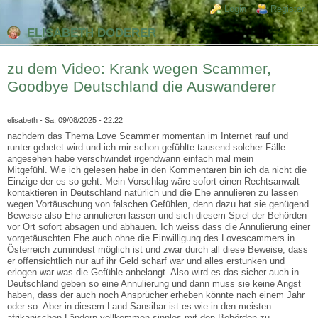
Direkt zum Inhalt
Skip to search
Login links
Login
Register
ELISABETH DODERER
zu dem Video: Krank wegen Scammer,
Goodbye Deutschland die Auswanderer
elisabeth
- Sa, 09/08/2025 - 22:22
nachdem das Thema Love Scammer momentan im Internet rauf und
runter gebetet wird und ich mir schon gefühlte tausend solcher Fälle
angesehen habe verschwindet irgendwann einfach mal mein
Mitgefühl. Wie ich gelesen habe in den Kommentaren bin ich da nicht die
Einzige der es so geht. Mein Vorschlag wäre sofort einen Rechtsanwalt
kontaktieren in Deutschland natürlich und die Ehe annulieren zu lassen
wegen Vortäuschung von falschen Gefühlen, denn dazu hat sie genügend
Beweise also Ehe annulieren lassen und sich diesem Spiel der Behörden
vor Ort sofort absagen und abhauen. Ich weiss dass die Annulierung einer
vorgetäuschten Ehe auch ohne die Einwilligung des Lovescammers in
Österreich zumindest möglich ist und zwar durch all diese Beweise, dass
er offensichtlich nur auf ihr Geld scharf war und alles erstunken und
erlogen war was die Gefühle anbelangt. Also wird es das sicher auch in
Deutschland geben so eine Annulierung und dann muss sie keine Angst
haben, dass der auch noch Ansprücher erheben könnte nach einem Jahr
oder so. Aber in diesem Land Sansibar ist es wie in den meisten
afrikanischen Ländern vollkommen sinnlos mit den Behörden zu