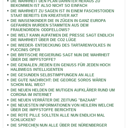
DIE WAHRHEIT DEN PLAN DAHINTER HERAUS ZU
BEKOMMEN IST ALSO NICHT SO EINFACH
DIE WAHRHEIT ZU SAGEN IST IN EINEM FASCHISTOIDEN
STAAT BEREITS EIN KREATIVER AKT
DIE WAISENKINDER DIE IN ZÜGEN IN GANZ EUROPA
GEFAHREN WURDEN STAMMTEN AUS DEM
FRAUENORDEN: ODDFELLOWS?
DIE WELT KANN AUFATMEN DIE PRESSE SAGT ENDLICH
DIE WAHRHEIT ÜBER DIE CO2 LÜGE
DIE WIEDER- ENTDECKUNG DES TARTARENVOLKES IN
PUCCINIS OPER
DIE BRITISCHE REGIERUNG SAGT NUN DIE WAHRHEIT
ÜBER DIE IMPFSTOFFE?
DIE GENIALEN ,REDEN EIN GENUSS FÜR JEDEN HOCH
HALBWEGS INTELLIGENTEN
DIE GESUNDEN SELBSTIMPFUNGEN AN ALLE
DIE GUTE NACHRICHT: DIE GEORGE SOROS WÄREN
SCHON MAL WEG?
DIE NEUEN HELDEN DIE MUTIGEN AUFKLÄRER RUND UM
CORONA IM INTERNET
DIE NEUEN VERRÄTER DIE ZEITUNG "BAZAAR"
DIE NEUESTEN INFORMATIONEN VON HEILERN WELCHE
ÜBER DIE IMPFSTOFFE BERICHTEN
DIE ROTE PILLE SOLLTEN ALLE NUN ENDLICH MAL
SCHLUCKEN?
DIE SPRECHEN NUN ALLE ÜBER DIE NÜRENBERGER