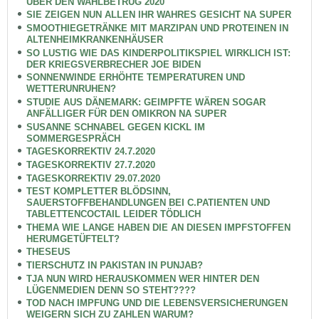
ÜBER DEN WAHLBETRUG 2020
SIE ZEIGEN NUN ALLEN IHR WAHRES GESICHT NA SUPER
SMOOTHIEGETRÄNKE MIT MARZIPAN UND PROTEINEN IN
ALTENHEIMKRANKENHÄUSER
SO LUSTIG WIE DAS KINDERPOLITIKSPIEL WIRKLICH IST:
DER KRIEGSVERBRECHER JOE BIDEN
SONNENWINDE ERHÖHTE TEMPERATUREN UND
WETTERUNRUHEN?
STUDIE AUS DÄNEMARK: GEIMPFTE WÄREN SOGAR
ANFÄLLIGER FÜR DEN OMIKRON NA SUPER
SUSANNE SCHNABEL GEGEN KICKL IM
SOMMERGESPRÄCH
TAGESKORREKTIV 24.7.2020
TAGESKORREKTIV 27.7.2020
TAGESKORREKTIV 29.07.2020
TEST KOMPLETTER BLÖDSINN,
SAUERSTOFFBEHANDLUNGEN BEI C.PATIENTEN UND
TABLETTENCOCTAIL LEIDER TÖDLICH
THEMA WIE LANGE HABEN DIE AN DIESEN IMPFSTOFFEN
HERUMGETÜFTELT?
THESEUS
TIERSCHUTZ IN PAKISTAN IN PUNJAB?
TJA NUN WIRD HERAUSKOMMEN WER HINTER DEN
LÜGENMEDIEN DENN SO STEHT????
TOD NACH IMPFUNG UND DIE LEBENSVERSICHERUNGEN
WEIGERN SICH ZU ZAHLEN WARUM?