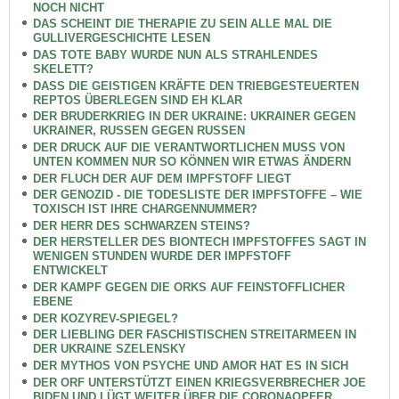
NOCH NICHT
DAS SCHEINT DIE THERAPIE ZU SEIN ALLE MAL DIE
GULLIVERGESCHICHTE LESEN
DAS TOTE BABY WURDE NUN ALS STRAHLENDES
SKELETT?
DASS DIE GEISTIGEN KRÄFTE DEN TRIEBGESTEUERTEN
REPTOS ÜBERLEGEN SIND EH KLAR
DER BRUDERKRIEG IN DER UKRAINE: UKRAINER GEGEN
UKRAINER, RUSSEN GEGEN RUSSEN
DER DRUCK AUF DIE VERANTWORTLICHEN MUSS VON
UNTEN KOMMEN NUR SO KÖNNEN WIR ETWAS ÄNDERN
DER FLUCH DER AUF DEM IMPFSTOFF LIEGT
DER GENOZID - DIE TODESLISTE DER IMPFSTOFFE – WIE
TOXISCH IST IHRE CHARGENNUMMER?
DER HERR DES SCHWARZEN STEINS?
DER HERSTELLER DES BIONTECH IMPFSTOFFES SAGT IN
WENIGEN STUNDEN WURDE DER IMPFSTOFF
ENTWICKELT
DER KAMPF GEGEN DIE ORKS AUF FEINSTOFFLICHER
EBENE
DER KOZYREV-SPIEGEL?
DER LIEBLING DER FASCHISTISCHEN STREITARMEEN IN
DER UKRAINE SZELENSKY
DER MYTHOS VON PSYCHE UND AMOR HAT ES IN SICH
DER ORF UNTERSTÜTZT EINEN KRIEGSVERBRECHER JOE
BIDEN UND LÜGT WEITER ÜBER DIE CORONAOPFER