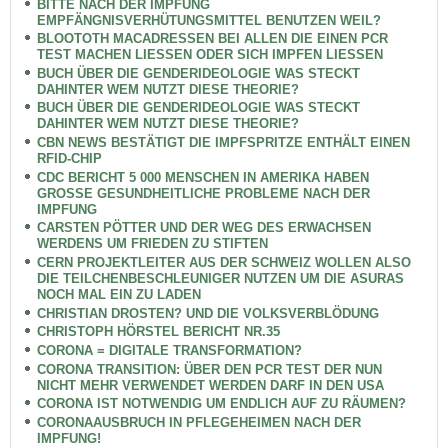
BITTE NACH DER IMPFUNG
EMPFÄNGNISVERHÜTUNGSMITTEL BENUTZEN WEIL?
BLOOTOTH MACADRESSEN BEI ALLEN DIE EINEN PCR
TEST MACHEN LIESSEN ODER SICH IMPFEN LIESSEN
BUCH ÜBER DIE GENDERIDEOLOGIE WAS STECKT
DAHINTER WEM NUTZT DIESE THEORIE?
BUCH ÜBER DIE GENDERIDEOLOGIE WAS STECKT
DAHINTER WEM NUTZT DIESE THEORIE?
CBN NEWS BESTÄTIGT DIE IMPFSPRITZE ENTHÄLT EINEN
RFID-CHIP
CDC BERICHT 5 000 MENSCHEN IN AMERIKA HABEN
GROSSE GESUNDHEITLICHE PROBLEME NACH DER
IMPFUNG
CARSTEN PÖTTER UND DER WEG DES ERWACHSEN
WERDENS UM FRIEDEN ZU STIFTEN
CERN PROJEKTLEITER AUS DER SCHWEIZ WOLLEN ALSO
DIE TEILCHENBESCHLEUNIGER NUTZEN UM DIE ASURAS
NOCH MAL EIN ZU LADEN
CHRISTIAN DROSTEN? UND DIE VOLKSVERBLÖDUNG
CHRISTOPH HÖRSTEL BERICHT NR.35
CORONA = DIGITALE TRANSFORMATION?
CORONA TRANSITION: ÜBER DEN PCR TEST DER NUN
NICHT MEHR VERWENDET WERDEN DARF IN DEN USA
CORONA IST NOTWENDIG UM ENDLICH AUF ZU RÄUMEN?
CORONAAUSBRUCH IN PFLEGEHEIMEN NACH DER
IMPFUNG!